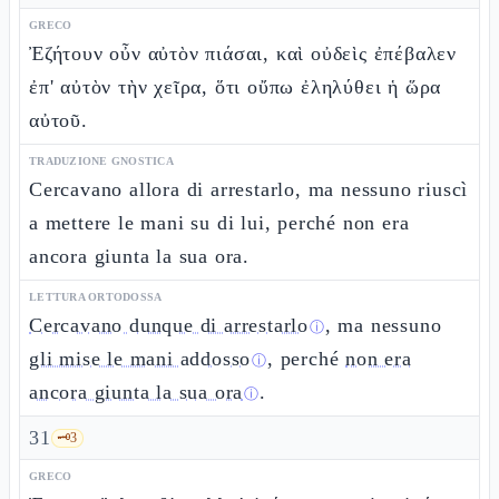
GRECO
Ἐζήτουν οὖν αὐτὸν πιάσαι, καὶ οὐδεὶς ἐπέβαλεν
ἐπ' αὐτὸν τὴν χεῖρα, ὅτι οὔπω ἐληλύθει ἡ ὥρα
αὐτοῦ.
TRADUZIONE GNOSTICA
Cercavano allora di arrestarlo, ma nessuno riuscì
a mettere le mani su di lui, perché non era
ancora giunta la sua ora.
LETTURA ORTODOSSA
Cercavano dunque di arrestarlo
, ma nessuno
ⓘ
gli mise le mani addosso
, perché
non era
ⓘ
ancora giunta la sua ora
.
ⓘ
31
🗝️
3
GRECO