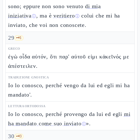
sono; eppure non sono venuto
di mia
iniziativa
, ma è
veritiero
colui che mi ha
ⓘ
ⓘ
inviato, che voi non conoscete.
29
🗝️
1
GRECO
ἐγὼ οἶδα αὐτόν, ὅτι παρ' αὐτοῦ εἰμι κἀκεῖνός με
ἀπέστειλεν.
TRADUZIONE GNOSTICA
Io lo conosco, perché vengo da lui ed egli mi ha
mandato'.
LETTURA ORTODOSSA
Io lo conosco, perché provengo da lui ed egli
mi
ha mandato come suo inviato
».
ⓘ
30
🗝️
3