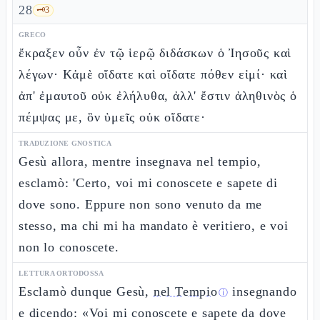
28
🗝️
3
GRECO
ἔκραξεν οὖν ἐν τῷ ἱερῷ διδάσκων ὁ Ἰησοῦς καὶ
λέγων· Κἀμὲ οἴδατε καὶ οἴδατε πόθεν εἰμί· καὶ
ἀπ' ἐμαυτοῦ οὐκ ἐλήλυθα, ἀλλ' ἔστιν ἀληθινὸς ὁ
πέμψας με, ὃν ὑμεῖς οὐκ οἴδατε·
TRADUZIONE GNOSTICA
Gesù allora, mentre insegnava nel tempio,
esclamò: 'Certo, voi mi conoscete e sapete di
dove sono. Eppure non sono venuto da me
stesso, ma chi mi ha mandato è veritiero, e voi
non lo conoscete.
LETTURA ORTODOSSA
Esclamò dunque Gesù,
nel Tempio
insegnando
ⓘ
e dicendo: «Voi mi conoscete e sapete da dove