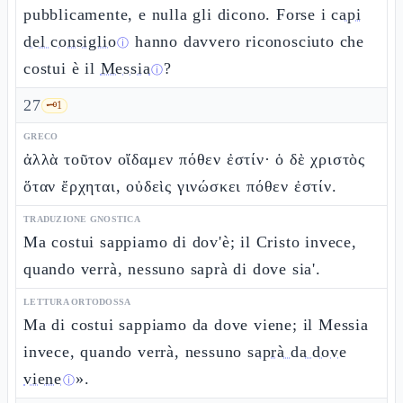
pubblicamente, e nulla gli dicono. Forse i
capi
del consiglio
hanno davvero riconosciuto che
ⓘ
costui è il
Messia
?
ⓘ
27
🗝️
1
GRECO
ἀλλὰ τοῦτον οἴδαμεν πόθεν ἐστίν· ὁ δὲ χριστὸς
ὅταν ἔρχηται, οὐδεὶς γινώσκει πόθεν ἐστίν.
TRADUZIONE GNOSTICA
Ma costui sappiamo di dov'è; il Cristo invece,
quando verrà, nessuno saprà di dove sia'.
LETTURA ORTODOSSA
Ma di costui sappiamo da dove viene; il Messia
invece, quando verrà, nessuno
saprà da dove
viene
».
ⓘ