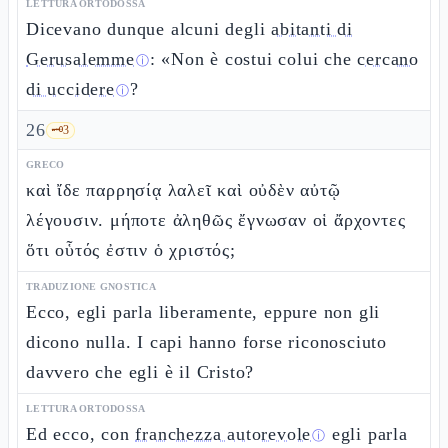
LETTURA ORTODOSSA
Dicevano dunque alcuni degli
abitanti di
Gerusalemme
: «Non è costui colui che
cercano
ⓘ
di uccidere
?
ⓘ
26
🗝️
3
GRECO
καὶ ἴδε παρρησίᾳ λαλεῖ καὶ οὐδὲν αὐτῷ
λέγουσιν. μήποτε ἀληθῶς ἔγνωσαν οἱ ἄρχοντες
ὅτι οὗτός ἐστιν ὁ χριστός;
TRADUZIONE GNOSTICA
Ecco, egli parla liberamente, eppure non gli
dicono nulla. I capi hanno forse riconosciuto
davvero che egli è il Cristo?
LETTURA ORTODOSSA
Ed ecco, con
franchezza autorevole
egli parla
ⓘ