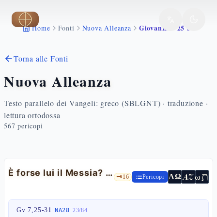
Vai al contenuto principale
Giovanni 7 25 31
Home
Fonti
Nuova Alleanza
Torna alle Fonti
Nuova Alleanza
Testo parallelo dei Vangeli: greco (SBLGNT) · traduzione ·
lettura ortodossa
567
pericopi
È forse lui il Messia? Il Messia nascosto — Gv 7,25-31
ת
AZ
ω
ΑΩ
🗝️
16
Pericopi
Gv 7,25-31
·
·
NA28
23
/
84