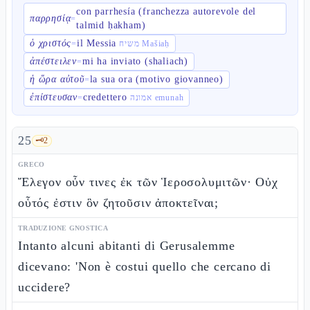
con parrhesía (franchezza autorevole del
παρρησίᾳ
=
talmid ḥakham)
ὁ χριστός
il Messia
=
משיח Mašiaḥ
ἀπέστειλεν
mi ha inviato (shaliach)
=
ἡ ὥρα αὐτοῦ
la sua ora (motivo giovanneo)
=
ἐπίστευσαν
credettero
=
אמונה emunah
25
🗝️
2
GRECO
Ἔλεγον οὖν τινες ἐκ τῶν Ἱεροσολυμιτῶν· Οὐχ
οὗτός ἐστιν ὃν ζητοῦσιν ἀποκτεῖναι;
TRADUZIONE GNOSTICA
Intanto alcuni abitanti di Gerusalemme
dicevano: 'Non è costui quello che cercano di
uccidere?