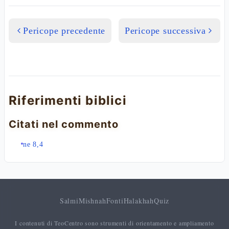
Pericope precedente
Pericope successiva
Riferimenti biblici
Citati nel commento
ne 8,4
Salmi
Mishnah
Fonti
Halakhah
Quiz
I contenuti di TeoCentro sono strumenti di orientamento e ampliamento