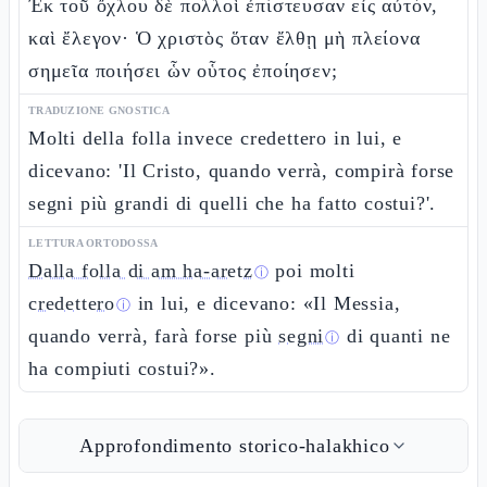
Ἐκ τοῦ ὄχλου δὲ πολλοὶ ἐπίστευσαν εἰς αὐτόν,
καὶ ἔλεγον· Ὁ χριστὸς ὅταν ἔλθῃ μὴ πλείονα
σημεῖα ποιήσει ὧν οὗτος ἐποίησεν;
TRADUZIONE GNOSTICA
Molti della folla invece credettero in lui, e
dicevano: 'Il Cristo, quando verrà, compirà forse
segni più grandi di quelli che ha fatto costui?'.
LETTURA ORTODOSSA
Dalla folla di am ha-aretz
poi molti
ⓘ
credettero
in lui, e dicevano: «Il Messia,
ⓘ
quando verrà, farà forse più
segni
di quanti ne
ⓘ
ha compiuti costui?».
Approfondimento storico-halakhico