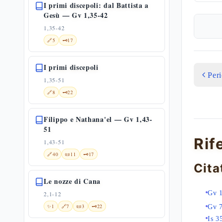
I primi discepoli: dal Battista a
Gesù — Gv 1,35-42
1,35-42
🔗
5
🗝️
17
I primi discepoli
Per
1,35-51
🔗
8
🗝️
22
Filippo e Nathana'el — Gv 1,43-
51
Rif
1,43-51
🔗
40
📜
11
🗝️
17
Cita
Le nozze di Cana
Gv 
2,1-12
✨
1
🔗
7
📜
3
🗝️
22
Gv 
Is 3