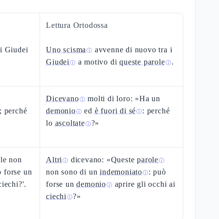
Lettura Ortodossa
 i Giudei
Uno scisma
avvenne di nuovo tra i
ⓘ
Giudei
a motivo di
queste parole
.
ⓘ
ⓘ
Dicevano
molti di loro: «Ha un
ⓘ
; perché
demonio
ed
è fuori di sé
: perché
ⓘ
ⓘ
lo
ascoltate
?»
ⓘ
ole non
Altri
dicevano: «Queste
parole
ⓘ
ⓘ
 forse un
non sono di un
indemoniato
: può
ⓘ
iechi?'.
forse un
demonio
aprire gli occhi ai
ⓘ
ciechi
?»
ⓘ