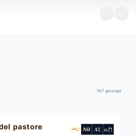
567
pericopi
 del pastore
ת
AZ
ω
ΑΩ
🗝️
12