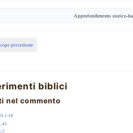
Approfondimento storico-ha
icope precedente
erimenti biblici
ti nel commento
10,1-18
7,43
5,5