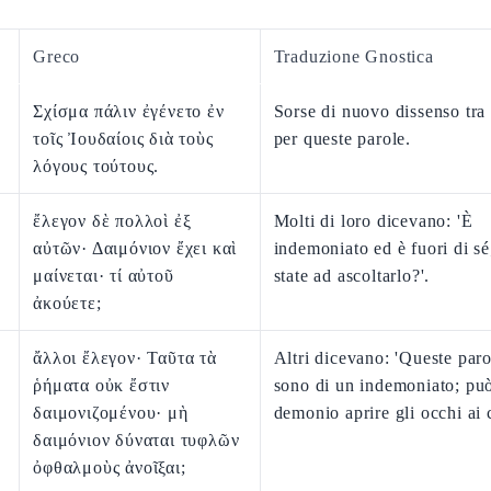
Greco
Traduzione Gnostica
Σχίσμα πάλιν ἐγένετο ἐν
Sorse di nuovo dissenso tra
τοῖς Ἰουδαίοις διὰ τοὺς
per queste parole.
λόγους τούτους.
ἔλεγον δὲ πολλοὶ ἐξ
Molti di loro dicevano: 'È
αὐτῶν· Δαιμόνιον ἔχει καὶ
indemoniato ed è fuori di sé
μαίνεται· τί αὐτοῦ
state ad ascoltarlo?'.
ἀκούετε;
ἄλλοι ἔλεγον· Ταῦτα τὰ
Altri dicevano: 'Queste par
ῥήματα οὐκ ἔστιν
sono di un indemoniato; può
δαιμονιζομένου· μὴ
demonio aprire gli occhi ai c
δαιμόνιον δύναται τυφλῶν
ὀφθαλμοὺς ἀνοῖξαι;