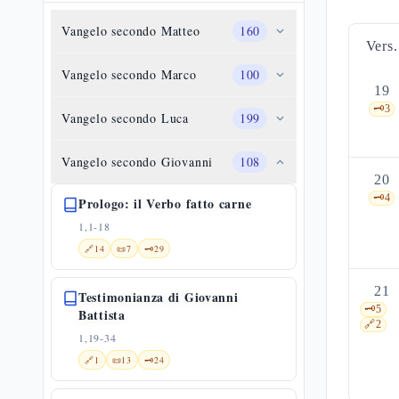
Vangelo secondo Matteo
160
Vers.
Vangelo secondo Marco
100
19
🗝️
3
Vangelo secondo Luca
199
Vangelo secondo Giovanni
108
20
🗝️
4
Prologo: il Verbo fatto carne
1,1-18
🔗
14
📜
7
🗝️
29
21
Testimonianza di Giovanni
🗝️
5
Battista
🔗
2
1,19-34
🔗
1
📜
13
🗝️
24