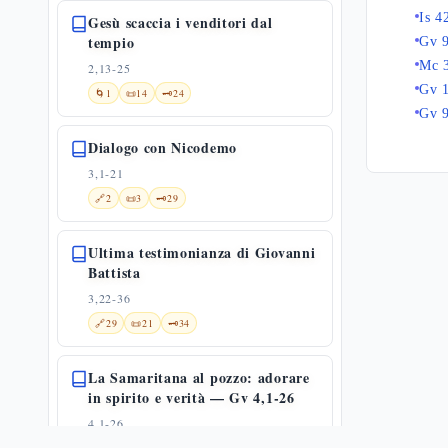
Is 4
Gesù scaccia i venditori dal
tempio
Gv 9
Mc 
2,13-25
Gv 
🌀
1
📜
14
🗝️
24
Gv 
Dialogo con Nicodemo
3,1-21
🔗
2
📜
3
🗝️
29
Ultima testimonianza di Giovanni
Battista
3,22-36
🔗
29
📜
21
🗝️
34
La Samaritana al pozzo: adorare
in spirito e verità — Gv 4,1-26
4,1-26