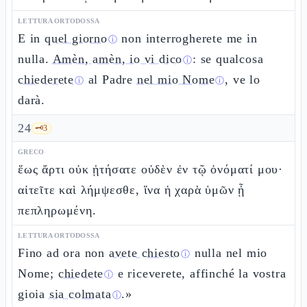
LETTURA ORTODOSSA
E in
quel giorno
non interrogherete me in
ⓘ
nulla.
Amèn, amèn, io vi dico
: se qualcosa
ⓘ
chiederete
al Padre
nel mio Nome
, ve lo
ⓘ
ⓘ
darà.
24
🗝️
3
GRECO
ἕως ἄρτι οὐκ ᾐτήσατε οὐδὲν ἐν τῷ ὀνόματί μου·
αἰτεῖτε καὶ λήμψεσθε, ἵνα ἡ χαρὰ ὑμῶν ᾖ
πεπληρωμένη.
LETTURA ORTODOSSA
Fino ad ora non
avete chiesto
nulla nel mio
ⓘ
Nome;
chiedete
e riceverete, affinché la vostra
ⓘ
gioia
sia colmata
.»
ⓘ