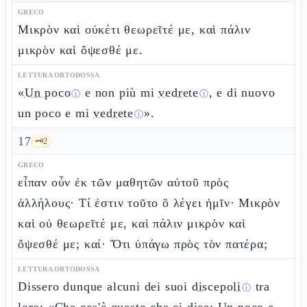
GRECO
Μικρὸν καὶ οὐκέτι θεωρεῖτέ με, καὶ πάλιν
μικρὸν καὶ ὄψεσθέ με.
LETTURA ORTODOSSA
«
Un poco
e non più mi
vedrete
, e di nuovo
ⓘ
ⓘ
un poco e mi
vedrete
».
ⓘ
17
🗝️
2
GRECO
εἶπαν οὖν ἐκ τῶν μαθητῶν αὐτοῦ πρὸς
ἀλλήλους· Τί ἐστιν τοῦτο ὃ λέγει ἡμῖν· Μικρὸν
καὶ οὐ θεωρεῖτέ με, καὶ πάλιν μικρὸν καὶ
ὄψεσθέ με; καί· Ὅτι ὑπάγω πρὸς τὸν πατέρα;
LETTURA ORTODOSSA
Dissero dunque alcuni dei suoi
discepoli
tra
ⓘ