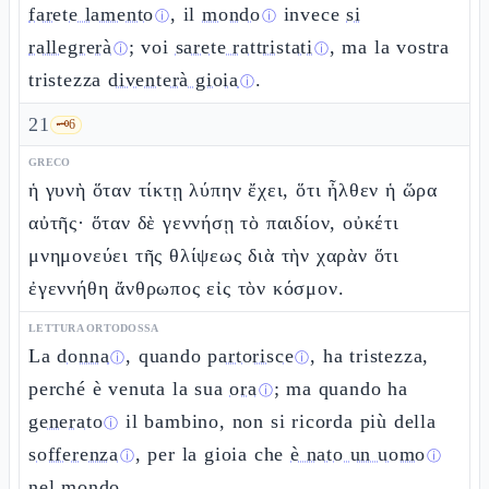
farete lamento
, il
mondo
invece
si
ⓘ
ⓘ
rallegrerà
; voi
sarete rattristati
, ma la vostra
ⓘ
ⓘ
tristezza
diventerà gioia
.
ⓘ
21
🗝️
6
GRECO
ἡ γυνὴ ὅταν τίκτῃ λύπην ἔχει, ὅτι ἦλθεν ἡ ὥρα
αὐτῆς· ὅταν δὲ γεννήσῃ τὸ παιδίον, οὐκέτι
μνημονεύει τῆς θλίψεως διὰ τὴν χαρὰν ὅτι
ἐγεννήθη ἄνθρωπος εἰς τὸν κόσμον.
LETTURA ORTODOSSA
La
donna
, quando
partorisce
, ha tristezza,
ⓘ
ⓘ
perché è venuta la sua
ora
; ma quando ha
ⓘ
generato
il bambino, non si ricorda più della
ⓘ
sofferenza
, per la gioia che
è nato un uomo
ⓘ
ⓘ
nel mondo.