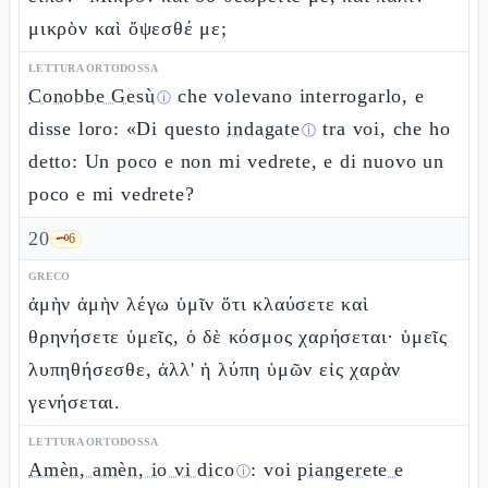
μικρὸν καὶ ὄψεσθέ με;
LETTURA ORTODOSSA
Conobbe Gesù
che volevano interrogarlo, e
ⓘ
disse loro: «Di questo
indagate
tra voi, che ho
ⓘ
detto: Un poco e non mi vedrete, e di nuovo un
poco e mi vedrete?
20
🗝️
6
GRECO
ἀμὴν ἀμὴν λέγω ὑμῖν ὅτι κλαύσετε καὶ
θρηνήσετε ὑμεῖς, ὁ δὲ κόσμος χαρήσεται· ὑμεῖς
λυπηθήσεσθε, ἀλλ' ἡ λύπη ὑμῶν εἰς χαρὰν
γενήσεται.
LETTURA ORTODOSSA
Amèn, amèn, io vi dico
: voi
piangerete e
ⓘ