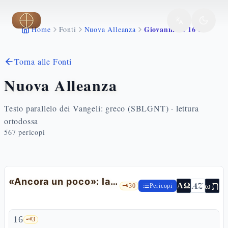
Vai al contenuto principale
Giovanni 16 16 24
Home
Fonti
Nuova Alleanza
Torna alle Fonti
Nuova Alleanza
Testo parallelo dei Vangeli: greco (SBLGNT) · lettura
ortodossa
567
pericopi
«Ancora un poco»: la tristezza che diventa gioia
ת
AZ
ω
ΑΩ
🗝️
30
Pericopi
16
🗝️
3