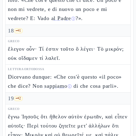
loro: «Che cos'è questo che ci dice: Un poco e
non mi vedrete, e di nuovo un poco e mi
vedrete? E: Vado
al Padre
?».
ⓘ
18
🗝️
1
GRECO
ἔλεγον οὖν· Τί ἐστιν τοῦτο ὃ λέγει· Τὸ μικρόν;
οὐκ οἴδαμεν τί λαλεῖ.
LETTURA ORTODOSSA
Dicevano dunque: «Che cos'è questo «il poco»
che dice? Non
sappiamo
di che cosa parli».
ⓘ
19
🗝️
2
GRECO
ἔγνω Ἰησοῦς ὅτι ἤθελον αὐτὸν ἐρωτᾶν, καὶ εἶπεν
αὐτοῖς· Περὶ τούτου ζητεῖτε μετ' ἀλλήλων ὅτι
εἶπον· Μικρὸν καὶ οὐ θεωρεῖτέ με, καὶ πάλιν