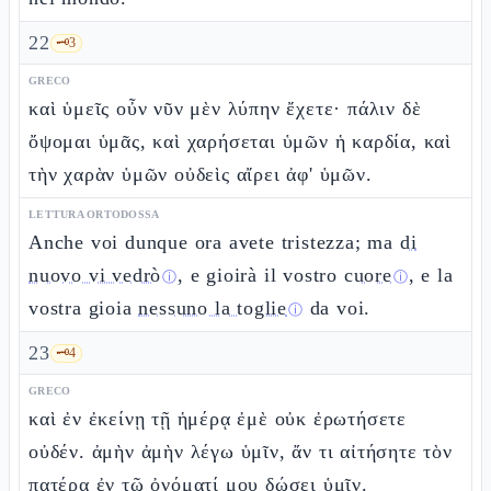
22
🗝️
3
GRECO
καὶ ὑμεῖς οὖν νῦν μὲν λύπην ἔχετε· πάλιν δὲ
ὄψομαι ὑμᾶς, καὶ χαρήσεται ὑμῶν ἡ καρδία, καὶ
τὴν χαρὰν ὑμῶν οὐδεὶς αἴρει ἀφ' ὑμῶν.
LETTURA ORTODOSSA
Anche voi dunque ora avete tristezza; ma
di
nuovo vi vedrò
, e gioirà il vostro
cuore
, e la
ⓘ
ⓘ
vostra gioia
nessuno la toglie
da voi.
ⓘ
23
🗝️
4
GRECO
καὶ ἐν ἐκείνῃ τῇ ἡμέρᾳ ἐμὲ οὐκ ἐρωτήσετε
οὐδέν. ἀμὴν ἀμὴν λέγω ὑμῖν, ἄν τι αἰτήσητε τὸν
πατέρα ἐν τῷ ὀνόματί μου δώσει ὑμῖν.