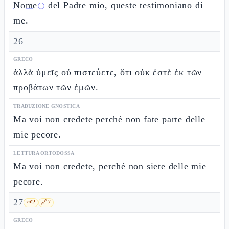
Nome
del Padre mio, queste testimoniano di
ⓘ
me.
26
GRECO
ἀλλὰ ὑμεῖς οὐ πιστεύετε, ὅτι οὐκ ἐστὲ ἐκ τῶν
προβάτων τῶν ἐμῶν.
TRADUZIONE GNOSTICA
Ma voi non credete perché non fate parte delle
mie pecore.
LETTURA ORTODOSSA
Ma voi non credete, perché non siete delle mie
pecore.
27
🗝️
2
🔗
7
GRECO