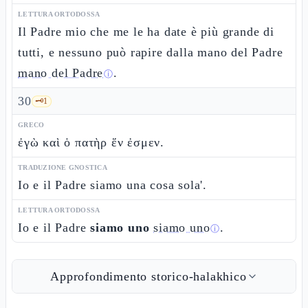
LETTURA ORTODOSSA
Il Padre mio che me le ha date è più grande di
tutti, e nessuno può rapire dalla mano del Padre
mano del Padre
.
ⓘ
30
🗝️
1
GRECO
ἐγὼ καὶ ὁ πατὴρ ἕν ἐσμεν.
TRADUZIONE GNOSTICA
Io e il Padre siamo una cosa sola'.
LETTURA ORTODOSSA
Io e il Padre
siamo uno
siamo uno
.
ⓘ
Approfondimento storico-halakhico