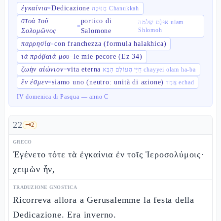
ἐγκαίνια
Dedicazione
=
חֲנוּכָּה Chanukkah
στοὰ τοῦ
portico di
אוּלָם שְׁלֹמֹה ulam
=
Shlomoh
Σολομῶνος
Salomone
παρρησίᾳ
con franchezza (formula halakhica)
=
τὰ πρόβατά μου
le mie pecore (Ez 34)
=
ζωὴν αἰώνιον
vita eterna
=
חַיֵּי הָעוֹלָם הַבָּא chayyei olam ha-ba
ἕν ἐσμεν
siamo uno (neutro: unità di azione)
=
אֶחָד echad
IV domenica di Pasqua — anno C
22
🗝️
2
GRECO
Ἐγένετο τότε τὰ ἐγκαίνια ἐν τοῖς Ἱεροσολύμοις·
χειμὼν ἦν,
TRADUZIONE GNOSTICA
Ricorreva allora a Gerusalemme la festa della
Dedicazione. Era inverno.