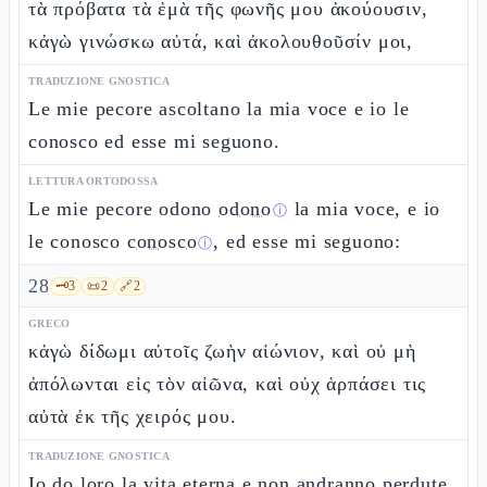
τὰ πρόβατα τὰ ἐμὰ τῆς φωνῆς μου ἀκούουσιν,
κἀγὼ γινώσκω αὐτά, καὶ ἀκολουθοῦσίν μοι,
TRADUZIONE GNOSTICA
Le mie pecore ascoltano la mia voce e io le
conosco ed esse mi seguono.
LETTURA ORTODOSSA
Le mie pecore odono
odono
la mia voce, e io
ⓘ
le conosco
conosco
, ed esse mi seguono:
ⓘ
28
🗝️
3
📜
2
🔗
2
GRECO
κἀγὼ δίδωμι αὐτοῖς ζωὴν αἰώνιον, καὶ οὐ μὴ
ἀπόλωνται εἰς τὸν αἰῶνα, καὶ οὐχ ἁρπάσει τις
αὐτὰ ἐκ τῆς χειρός μου.
TRADUZIONE GNOSTICA
Io do loro la vita eterna e non andranno perdute