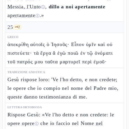
Messia, l'Unto
,
dillo a noi apertamente
ⓘ
apertamente
.»
ⓘ
25
🗝️
2
GRECO
ἀπεκρίθη αὐτοῖς ὁ Ἰησοῦς· Εἶπον ὑμῖν καὶ οὐ
πιστεύετε· τὰ ἔργα ἃ ἐγὼ ποιῶ ἐν τῷ ὀνόματι
τοῦ πατρός μου ταῦτα μαρτυρεῖ περὶ ἐμοῦ·
TRADUZIONE GNOSTICA
Gesù rispose loro: 'Ve l'ho detto, e non credete;
le opere che io compio nel nome del Padre mio,
queste danno testimonianza di me.
LETTURA ORTODOSSA
Rispose Gesù: «Ve l'ho detto e non credete: le
opere
opere
che io faccio nel Nome
nel
ⓘ