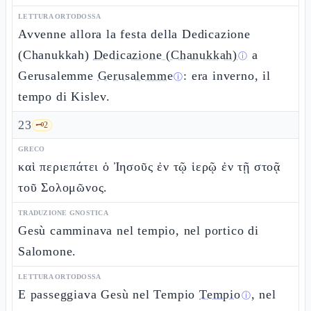
LETTURA ORTODOSSA
Avvenne allora la festa della Dedicazione
(Chanukkah)
Dedicazione (Chanukkah)
a
ⓘ
Gerusalemme
Gerusalemme
: era inverno, il
ⓘ
tempo di Kislev.
23
🗝️
2
GRECO
καὶ περιεπάτει ὁ Ἰησοῦς ἐν τῷ ἱερῷ ἐν τῇ στοᾷ
τοῦ Σολομῶνος.
TRADUZIONE GNOSTICA
Gesù camminava nel tempio, nel portico di
Salomone.
LETTURA ORTODOSSA
E passeggiava Gesù nel Tempio
Tempio
, nel
ⓘ