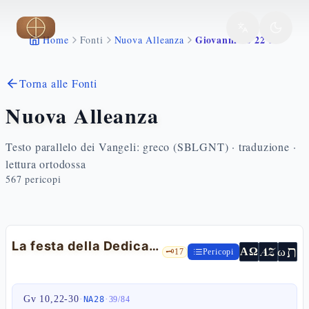
Vai al contenuto principale
Giovanni 10 22 30
Home
Fonti
Nuova Alleanza
Torna alle Fonti
Nuova Alleanza
Testo parallelo dei Vangeli: greco (SBLGNT) · traduzione ·
lettura ortodossa
567
pericopi
La festa della Dedicazione — Gv 10,22-30
ת
AZ
ω
ΑΩ
🗝️
17
Pericopi
Gv 10,22-30
·
·
NA28
39
/
84