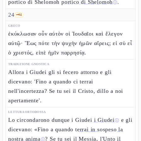
portico di Shelomoh
portico di Shelomoh
.
ⓘ
24
🗝️
4
GRECO
ἐκύκλωσαν οὖν αὐτὸν οἱ Ἰουδαῖοι καὶ ἔλεγον
αὐτῷ· Ἕως πότε τὴν ψυχὴν ἡμῶν αἴρεις; εἰ σὺ εἶ
ὁ χριστός, εἰπὲ ἡμῖν παρρησίᾳ.
TRADUZIONE GNOSTICA
Allora i Giudei gli si fecero attorno e gli
dicevano: 'Fino a quando ci terrai
nell'incertezza? Se tu sei il Cristo, dillo a noi
apertamente'.
LETTURA ORTODOSSA
Lo circondarono dunque i Giudei
i Giudei
e gli
ⓘ
dicevano: «Fino a quando
terrai in sospeso la
nostra anima
? Se tu sei il Messia, l'Unto
il
ⓘ