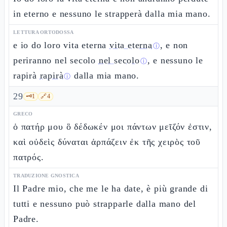
in eterno e nessuno le strapperà dalla mia mano.
LETTURA ORTODOSSA
e io do loro vita eterna
vita eterna
, e non
ⓘ
periranno nel secolo
nel secolo
, e nessuno le
ⓘ
rapirà
rapirà
dalla mia mano.
ⓘ
29
🗝️
1
🔗
4
GRECO
ὁ πατήρ μου ὃ δέδωκέν μοι πάντων μεῖζόν ἐστιν,
καὶ οὐδεὶς δύναται ἁρπάζειν ἐκ τῆς χειρὸς τοῦ
πατρός.
TRADUZIONE GNOSTICA
Il Padre mio, che me le ha date, è più grande di
tutti e nessuno può strapparle dalla mano del
Padre.