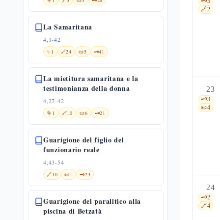
🌀
1
🔗
3
📜
3
🗝️
26
🗝️
3
🔗
2
La Samaritana
4,1-42
✨
1
🔗
24
📜
5
🗝️
41
La mietitura samaritana e la
testimonianza della donna
23
🗝️
3
4,27-42
📜
4
🌀
1
🔗
10
📜
6
🗝️
21
Guarigione del figlio del
funzionario reale
4,43-54
🔗
10
📜
1
🗝️
23
24
🗝️
2
Guarigione del paralitico alla
🔗
4
piscina di Betzatà