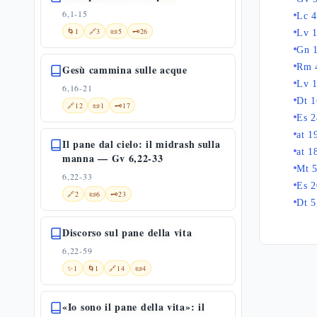
6,1-15
Lc 4
🌀
1
🔗
3
📜
5
🗝️
26
Lv 1
Gn 
Rm 
Gesù cammina sulle acque
Lv 
6,16-21
Dt 1
🔗
12
📜
1
🗝️
17
Es 2
at 1
Il pane dal cielo: il midrash sulla
at 1
manna — Gv 6,22-33
Mt 5
6,22-33
Es 2
🔗
2
📜
6
🗝️
23
Dt 5
Discorso sul pane della vita
6,22-59
✨
1
🌀
1
🔗
14
📜
4
«Io sono il pane della vita»: il