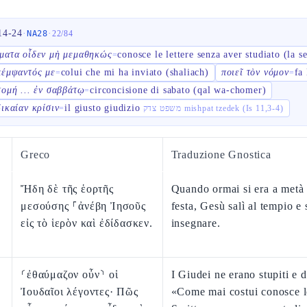
14-24
·
·
NA28
22
/
84
ματα οἶδεν μὴ μεμαθηκώς
conosce le lettere senza aver studiato (la 
=
πέμψαντός με
colui che mi ha inviato (shaliach)
ποιεῖ τὸν νόμον
fa
=
=
τομή ... ἐν σαββάτῳ
circoncisione di sabato (qal wa-chomer)
=
δικαίαν κρίσιν
il giusto giudizio
=
משפט צדק mishpat tzedek (Is 11,3-4)
Greco
Traduzione Gnostica
Ἤδη δὲ τῆς ἑορτῆς
Quando ormai si era a metà 
μεσούσης ⸀ἀνέβη Ἰησοῦς
festa, Gesù salì al tempio e 
εἰς τὸ ἱερὸν καὶ ἐδίδασκεν.
insegnare.
⸂ἐθαύμαζον οὖν⸃ οἱ
I Giudei ne erano stupiti e 
Ἰουδαῖοι λέγοντες· Πῶς
«Come mai costui conosce l