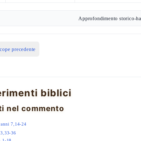
Approfondimento storico-ha
icope precedente
erimenti biblici
ti nel commento
anni 7,14-24
23,33-36
,1-18