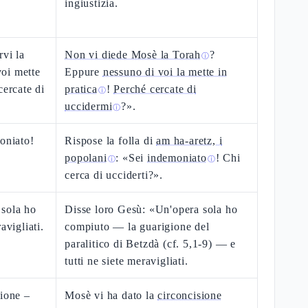
ingiustizia.
rvi la
Non vi diede Mosè la Torah
?
ⓘ
oi mette
Eppure
nessuno di voi la mette in
cercate di
pratica
!
Perché cercate di
ⓘ
uccidermi
?».
ⓘ
moniato!
Rispose la folla di
am ha-aretz, i
popolani
: «Sei
indemoniato
! Chi
ⓘ
ⓘ
cerca di ucciderti?».
 sola ho
Disse loro Gesù: «Un'opera sola ho
avigliati.
compiuto — la guarigione del
paralitico di Betzdà (cf. 5,1-9) — e
tutti ne siete meravigliati.
sione –
Mosè vi ha dato la
circoncisione