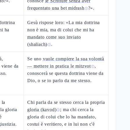
ato?».
conosce
le Scritture senza aver
frequentato una bet midrash
?».
ⓘ
dottrina
Gesù rispose loro: «La mia dottrina
mi ha
non è mia, ma di colui che mi ha
mandato come suo inviato
(shaliach)
.
ⓘ
à,
Se uno
vuole compiere la sua volontà
a viene da
— mettere in pratica le mitzvot
,
ⓘ
sso.
conoscerà se questa dottrina viene da
Dio, o se io parlo da me stesso.
 la
Chi parla da se stesso cerca la propria
la gloria
gloria (kavod)
; ma chi cerca la
ⓘ
è
gloria di colui che lo ha mandato,
giustizia.
costui è veritiero, e in lui non c'è