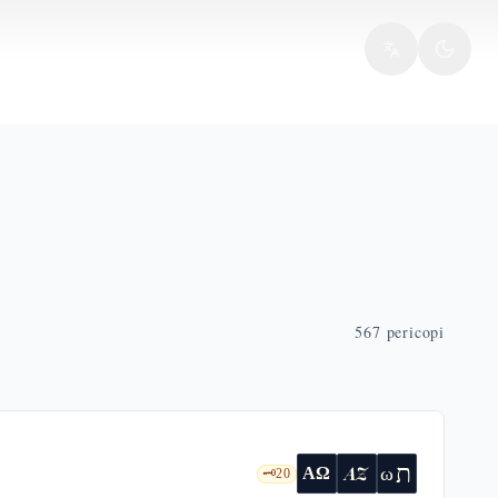
567
pericopi
ת
AZ
ω
ΑΩ
🗝️
20