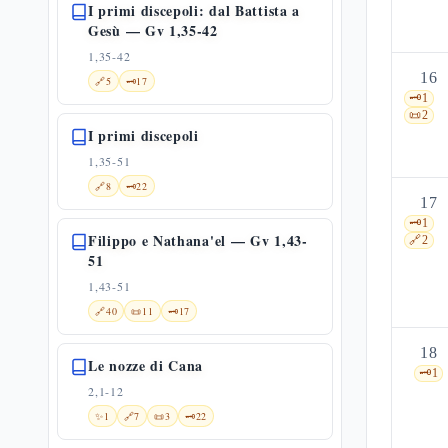
I primi discepoli: dal Battista a
Gesù — Gv 1,35-42
1,35-42
16
🔗
5
🗝️
17
🗝️
1
📜
2
I primi discepoli
1,35-51
🔗
8
🗝️
22
17
🗝️
1
Filippo e Nathana'el — Gv 1,43-
🔗
2
51
1,43-51
🔗
40
📜
11
🗝️
17
18
Le nozze di Cana
🗝️
1
2,1-12
✨
1
🔗
7
📜
3
🗝️
22