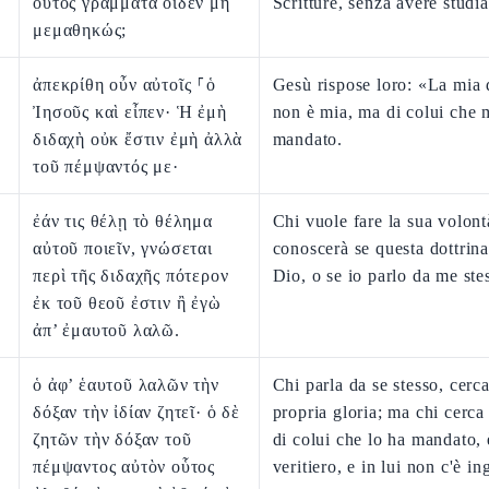
οὗτος γράμματα οἶδεν μὴ
Scritture, senza avere studi
μεμαθηκώς;
ἀπεκρίθη οὖν αὐτοῖς ⸀ὁ
Gesù rispose loro: «La mia 
Ἰησοῦς καὶ εἶπεν· Ἡ ἐμὴ
non è mia, ma di colui che 
διδαχὴ οὐκ ἔστιν ἐμὴ ἀλλὰ
mandato.
τοῦ πέμψαντός με·
ἐάν τις θέλῃ τὸ θέλημα
Chi vuole fare la sua volont
αὐτοῦ ποιεῖν, γνώσεται
conoscerà se questa dottrin
περὶ τῆς διδαχῆς πότερον
Dio, o se io parlo da me ste
ἐκ τοῦ θεοῦ ἐστιν ἢ ἐγὼ
ἀπ’ ἐμαυτοῦ λαλῶ.
ὁ ἀφ’ ἑαυτοῦ λαλῶν τὴν
Chi parla da se stesso, cerca
δόξαν τὴν ἰδίαν ζητεῖ· ὁ δὲ
propria gloria; ma chi cerca 
ζητῶν τὴν δόξαν τοῦ
di colui che lo ha mandato, 
πέμψαντος αὐτὸν οὗτος
veritiero, e in lui non c'è in