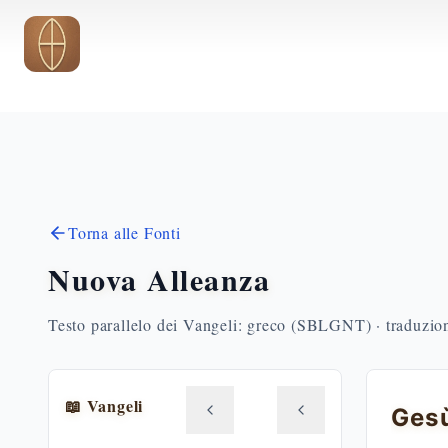
Vai al contenuto principale
Torna alle Fonti
Nuova Alleanza
Testo parallelo dei Vangeli: greco (SBLGNT) · traduzione
📖 Vangeli
Gesù