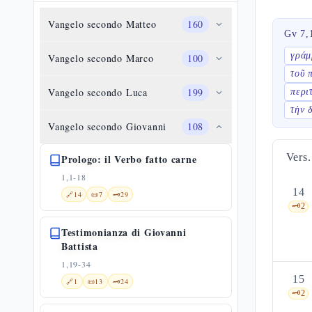
Vangelo secondo Matteo
160
Gv 7,
γράμ
Vangelo secondo Marco
100
τοῦ 
Vangelo secondo Luca
199
περι
τὴν 
Vangelo secondo Giovanni
108
Vers.
Prologo: il Verbo fatto carne
1,1-18
14
🔗
14
📜
7
🗝️
29
🗝️
2
Testimonianza di Giovanni
Battista
1,19-34
15
🔗
1
📜
13
🗝️
24
🗝️
2