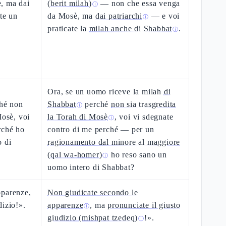
, ma dai
(berit milah)
— non che essa venga
ⓘ
ete un
da Mosè, ma
dai patriarchi
— e voi
ⓘ
praticate la
milah anche di Shabbat
.
ⓘ
Ora, se un uomo riceve la milah
di
ché non
Shabbat
perché
non sia trasgredita
ⓘ
Mosè, voi
la Torah di Mosè
, voi vi sdegnate
ⓘ
rché ho
contro di me perché — per un
o di
ragionamento dal minore al maggiore
(qal wa-homer)
ho reso sano un
ⓘ
uomo intero di Shabbat?
pparenze,
Non giudicate secondo le
dizio!».
apparenze
, ma
pronunciate il giusto
ⓘ
giudizio (mishpat tzedeq)
!».
ⓘ