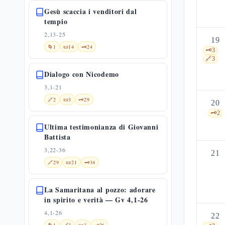
Gesù scaccia i venditori dal
tempio
2,13-25
19
🌀
1
📜
14
🗝️
24
🗝️
3
🔗
3
Dialogo con Nicodemo
3,1-21
🔗
2
📜
3
🗝️
29
20
🗝️
2
Ultima testimonianza di Giovanni
Battista
3,22-36
21
🔗
29
📜
21
🗝️
34
La Samaritana al pozzo: adorare
in spirito e verità — Gv 4,1-26
4,1-26
22