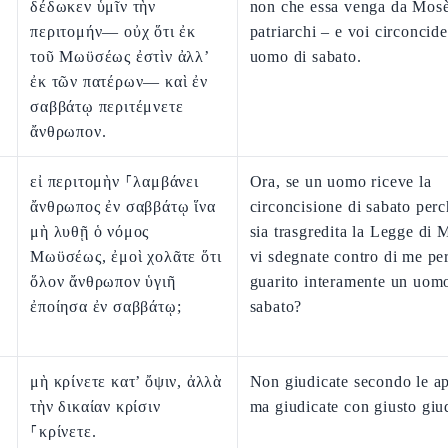
δέδωκεν ὑμῖν τὴν
non che essa venga da Mosè
περιτομήν— οὐχ ὅτι ἐκ
patriarchi – e voi circoncid
τοῦ Μωϋσέως ἐστὶν ἀλλ’
uomo di sabato.
ἐκ τῶν πατέρων— καὶ ἐν
σαββάτῳ περιτέμνετε
ἄνθρωπον.
εἰ περιτομὴν ⸀λαμβάνει
Ora, se un uomo riceve la
ἄνθρωπος ἐν σαββάτῳ ἵνα
circoncisione di sabato per
μὴ λυθῇ ὁ νόμος
sia trasgredita la Legge di 
Μωϋσέως, ἐμοὶ χολᾶτε ὅτι
vi sdegnate contro di me pe
ὅλον ἄνθρωπον ὑγιῆ
guarito interamente un uom
ἐποίησα ἐν σαββάτῳ;
sabato?
μὴ κρίνετε κατ’ ὄψιν, ἀλλὰ
Non giudicate secondo le a
τὴν δικαίαν κρίσιν
ma giudicate con giusto giu
⸀κρίνετε.