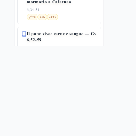
mormorio a Cafarnao
6,34-51
🔗
28
📜
6
🗝️
35
Il pane vivo: carne e sangue — Gv
6,52-59
6,52-59
🔗
10
📜
7
🗝️
16
Reazioni al discorso sul pane della
vita
6,60-71
🌀
1
🔗
16
📜
5
🗝️
11
Gesù e i suoi fratelli
7,1-13
🔗
13
📜
3
🗝️
25