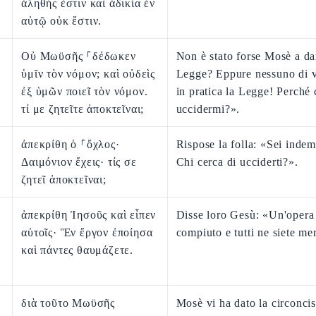
ἀληθής ἐστιν καὶ ἀδικία ἐν
αὐτῷ οὐκ ἔστιν.
Οὐ Μωϋσῆς ⸀δέδωκεν
Non è stato forse Mosè a da
ὑμῖν τὸν νόμον; καὶ οὐδεὶς
Legge? Eppure nessuno di v
ἐξ ὑμῶν ποιεῖ τὸν νόμον.
in pratica la Legge! Perché 
τί με ζητεῖτε ἀποκτεῖναι;
uccidermi?».
ἀπεκρίθη ὁ ⸀ὄχλος·
Rispose la folla: «Sei inde
Δαιμόνιον ἔχεις· τίς σε
Chi cerca di ucciderti?».
ζητεῖ ἀποκτεῖναι;
ἀπεκρίθη Ἰησοῦς καὶ εἶπεν
Disse loro Gesù: «Un'opera
αὐτοῖς· Ἓν ἔργον ἐποίησα
compiuto e tutti ne siete mer
καὶ πάντες θαυμάζετε.
διὰ τοῦτο Μωϋσῆς
Mosè vi ha dato la circonci