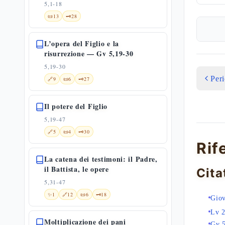
5,1-18
📜
13
🗝️
28
L’opera del Figlio e la
risurrezione — Gv 5,19-30
5,19-30
Per
🔗
9
📜
6
🗝️
27
Il potere del Figlio
5,19-47
🔗
5
📜
4
🗝️
30
Rif
La catena dei testimoni: il Padre,
il Battista, le opere
Cita
5,31-47
✨
1
🔗
12
📜
6
🗝️
18
Giov
Lv 
Moltiplicazione dei pani
Gv 5