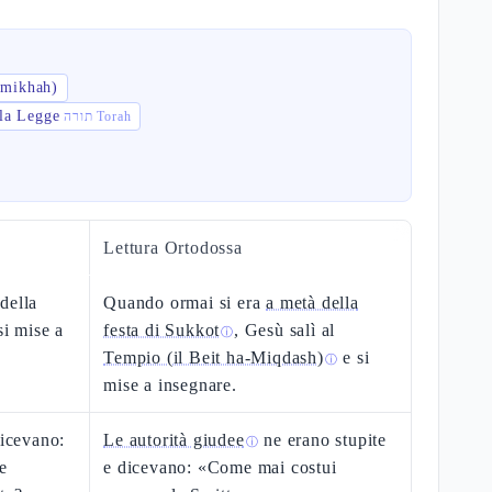
semikhah)
 la Legge
תורה Torah
Lettura Ortodossa
della
Quando ormai si era
a metà della
si mise a
festa di Sukkot
, Gesù salì al
ⓘ
Tempio (il Beit ha-Miqdash)
e si
ⓘ
mise a insegnare.
dicevano:
Le autorità giudee
ne erano stupite
ⓘ
e
e dicevano: «Come mai costui