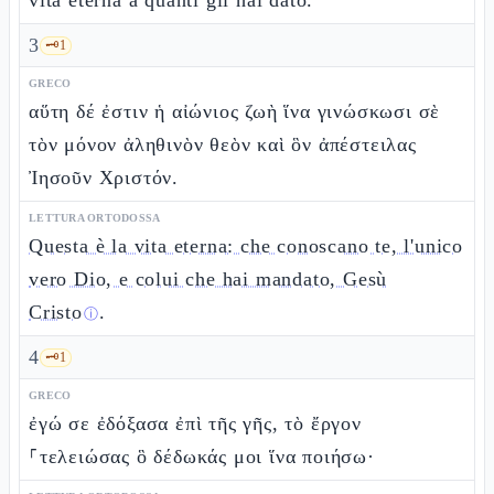
vita eterna a quanti gli hai dato.
3
🗝️
1
GRECO
αὕτη δέ ἐστιν ἡ αἰώνιος ζωὴ ἵνα γινώσκωσι σὲ
τὸν μόνον ἀληθινὸν θεὸν καὶ ὃν ἀπέστειλας
Ἰησοῦν Χριστόν.
LETTURA ORTODOSSA
Questa è la vita eterna: che conoscano te, l'unico
vero Dio, e colui che hai mandato, Gesù
Cristo
.
ⓘ
4
🗝️
1
GRECO
ἐγώ σε ἐδόξασα ἐπὶ τῆς γῆς, τὸ ἔργον
⸀τελειώσας ὃ δέδωκάς μοι ἵνα ποιήσω·