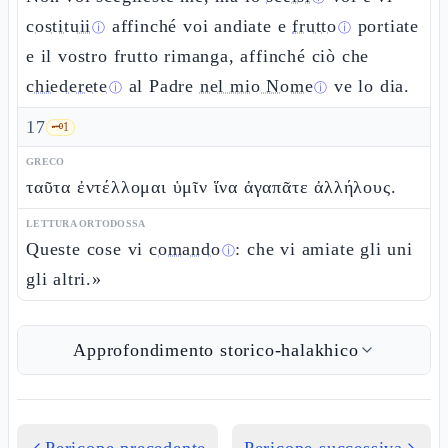
costituii
affinché voi andiate e
frutto
portiate
ⓘ
ⓘ
e il vostro frutto rimanga, affinché ciò che
chiederete
al Padre
nel mio Nome
ve lo dia.
ⓘ
ⓘ
17
🗝️
1
GRECO
ταῦτα ἐντέλλομαι ὑμῖν ἵνα ἀγαπᾶτε ἀλλήλους.
LETTURA ORTODOSSA
Queste cose vi
comando
: che vi amiate gli uni
ⓘ
gli altri.»
Approfondimento storico-halakhico