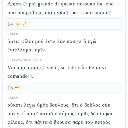
Amore
più grande di questo nessuno ha: che
ⓘ
uno
ponga la propria vita
per i suoi
amici
.
ⓘ
ⓘ
14
🗝️
2
🔗
2
GRECO
ὑμεῖς φίλοι μού ἐστε ἐὰν ποιῆτε ἃ ἐγὼ
ἐντέλλομαι ὑμῖν.
LETTURA ORTODOSSA
Voi
amici miei
siete, se fate ciò che io vi
ⓘ
comando
.
ⓘ
15
🗝️
4
GRECO
οὐκέτι λέγω ὑμᾶς δούλους, ὅτι ὁ δοῦλος οὐκ
οἶδεν τί ποιεῖ αὐτοῦ ὁ κύριος· ὑμᾶς δὲ εἴρηκα
φίλους, ὅτι πάντα ἃ ἤκουσα παρὰ τοῦ πατρός