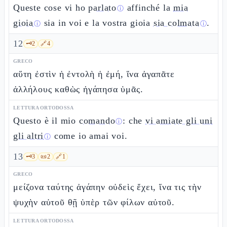
Queste cose vi ho
parlato
affinché la
mia
ⓘ
gioia
sia in voi e la vostra gioia
sia colmata
.
ⓘ
ⓘ
12
🗝️
2
🔗
4
GRECO
αὕτη ἐστὶν ἡ ἐντολὴ ἡ ἐμή, ἵνα ἀγαπᾶτε
ἀλλήλους καθὼς ἠγάπησα ὑμᾶς.
LETTURA ORTODOSSA
Questo è il mio
comando
: che
vi amiate gli uni
ⓘ
gli altri
come io amai voi.
ⓘ
13
🗝️
3
📜
2
🔗
1
GRECO
μείζονα ταύτης ἀγάπην οὐδεὶς ἔχει, ἵνα τις τὴν
ψυχὴν αὐτοῦ θῇ ὑπὲρ τῶν φίλων αὐτοῦ.
LETTURA ORTODOSSA