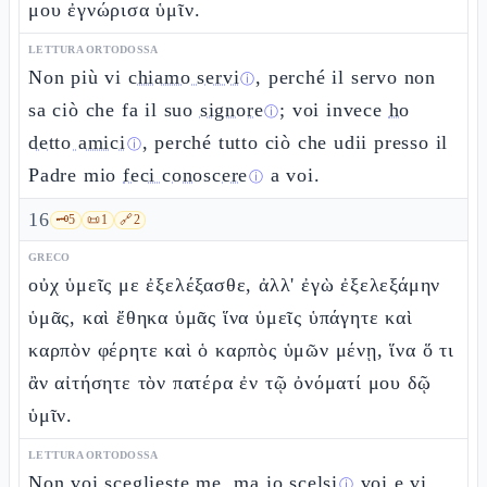
μου ἐγνώρισα ὑμῖν.
LETTURA ORTODOSSA
Non più vi
chiamo servi
, perché il servo non
ⓘ
sa ciò che fa il suo
signore
; voi invece
ho
ⓘ
detto amici
, perché tutto ciò che udii presso il
ⓘ
Padre mio
feci conoscere
a voi.
ⓘ
16
🗝️
5
📜
1
🔗
2
GRECO
οὐχ ὑμεῖς με ἐξελέξασθε, ἀλλ' ἐγὼ ἐξελεξάμην
ὑμᾶς, καὶ ἔθηκα ὑμᾶς ἵνα ὑμεῖς ὑπάγητε καὶ
καρπὸν φέρητε καὶ ὁ καρπὸς ὑμῶν μένῃ, ἵνα ὅ τι
ἂν αἰτήσητε τὸν πατέρα ἐν τῷ ὀνόματί μου δῷ
ὑμῖν.
LETTURA ORTODOSSA
Non voi sceglieste me, ma io
scelsi
voi e vi
ⓘ