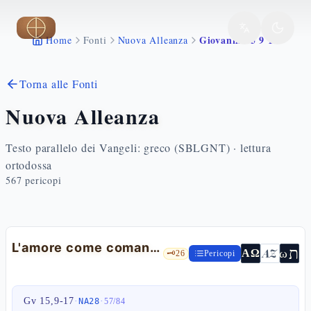
Vai al contenuto principale
Giovanni 15 9 17
Home
Fonti
Nuova Alleanza
Torna alle Fonti
Nuova Alleanza
Testo parallelo dei Vangeli: greco (SBLGNT) · lettura
ortodossa
567
pericopi
L'amore come comando — Gv 15,9-17
ת
AZ
ω
ΑΩ
🗝️
26
Pericopi
Gv 15,9-17
·
·
NA28
57
/
84