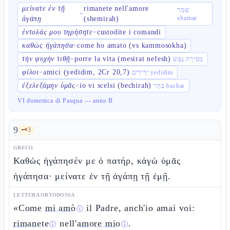
μείνατε ἐν τῇ
rimanete nell'amore
שָׁמַר
=
shamar
ἀγάπῃ
(shemirah)
ἐντολάς μου τηρήσητε
custodite i comandi
=
καθὼς ἠγάπησα
come ho amato (vs kammosokha)
=
τὴν ψυχὴν τιθῇ
porre la vita (mesirat nefesh)
=
מְסִירַת נֶפֶשׁ
φίλοι
amici (yedidim, 2Cr 20,7)
=
יְדִידִים yedidim
ἐξελεξάμην ὑμᾶς
io vi scelsi (bechirah)
=
בָּחַר bachar
VI domenica di Pasqua — anno B
9
🗝️
3
GRECO
Καθὼς ἠγάπησέν με ὁ πατήρ, κἀγὼ ὑμᾶς
ἠγάπησα· μείνατε ἐν τῇ ἀγάπῃ τῇ ἐμῇ.
LETTURA ORTODOSSA
«Come
mi amò
il Padre, anch'io amai voi:
ⓘ
rimanete
nell'
amore mio
.
ⓘ
ⓘ