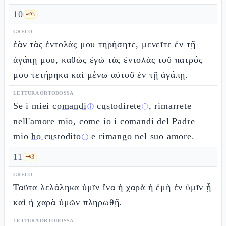
10
🗝️
3
GRECO
ἐὰν τὰς ἐντολάς μου τηρήσητε, μενεῖτε ἐν τῇ
ἀγάπῃ μου, καθὼς ἐγὼ τὰς ἐντολὰς τοῦ πατρός
μου τετήρηκα καὶ μένω αὐτοῦ ἐν τῇ ἀγάπῃ.
LETTURA ORTODOSSA
Se i miei
comandi
custodirete
, rimarrete
ⓘ
ⓘ
nell'amore mio, come io i comandi del Padre
mio
ho custodito
e rimango nel suo amore.
ⓘ
11
🗝️
3
GRECO
Ταῦτα λελάληκα ὑμῖν ἵνα ἡ χαρὰ ἡ ἐμὴ ἐν ὑμῖν ᾖ
καὶ ἡ χαρὰ ὑμῶν πληρωθῇ.
LETTURA ORTODOSSA