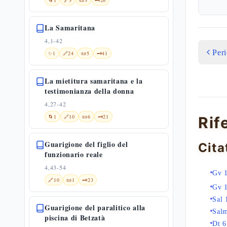
🌀
1
🔗
3
📜
3
🗝️
26
La Samaritana
4,1-42
Per
✨
1
🔗
24
📜
5
🗝️
41
La mietitura samaritana e la
testimonianza della donna
4,27-42
🌀
1
🔗
10
📜
6
🗝️
21
Rif
Guarigione del figlio del
Cita
funzionario reale
4,43-54
Gv 
🔗
10
📜
1
🗝️
23
Gv 
Sal 
Guarigione del paralitico alla
Sal
piscina di Betzatà
Dt 6