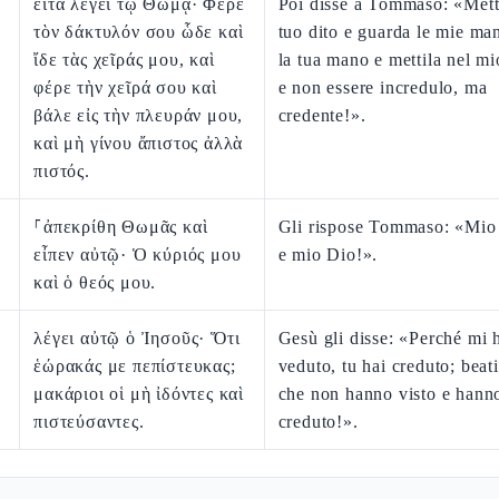
εἶτα λέγει τῷ Θωμᾷ· Φέρε
Poi disse a Tommaso: «Metti
τὸν δάκτυλόν σου ὧδε καὶ
tuo dito e guarda le mie man
ἴδε τὰς χεῖράς μου, καὶ
la tua mano e mettila nel mi
φέρε τὴν χεῖρά σου καὶ
e non essere incredulo, ma
βάλε εἰς τὴν πλευράν μου,
credente!».
καὶ μὴ γίνου ἄπιστος ἀλλὰ
πιστός.
⸀ἀπεκρίθη Θωμᾶς καὶ
Gli rispose Tommaso: «Mio
εἶπεν αὐτῷ· Ὁ κύριός μου
e mio Dio!».
καὶ ὁ θεός μου.
λέγει αὐτῷ ὁ Ἰησοῦς· Ὅτι
Gesù gli disse: «Perché mi 
ἑώρακάς με πεπίστευκας;
veduto, tu hai creduto; beati
μακάριοι οἱ μὴ ἰδόντες καὶ
che non hanno visto e hann
πιστεύσαντες.
creduto!».