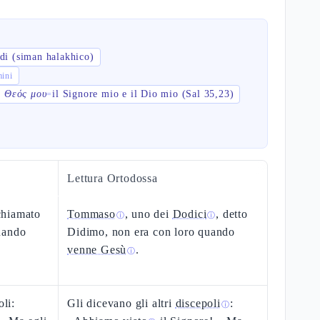
di (siman halakhico)
shemini
ὁ Θεός μου
il Signore mio e il Dio mio (Sal 35,23)
=
Lettura Ortodossa
chiamato
Tommaso
, uno dei
Dodici
, detto
ⓘ
ⓘ
uando
Didimo, non era con loro quando
venne Gesù
.
ⓘ
oli:
Gli dicevano gli altri
discepoli
:
ⓘ