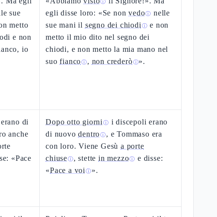
. Ma egli
«Abbiamo
visto
il Signore!». Ma
ⓘ
lle sue
egli disse loro: «Se non
vedo
nelle
ⓘ
non metto
sue mani il
segno dei chiodi
e non
ⓘ
iodi e non
metto il mio dito nel segno dei
ianco, io
chiodi, e non metto la mia mano nel
suo
fianco
,
non crederò
».
ⓘ
ⓘ
 erano di
Dopo otto giorni
i discepoli erano
ⓘ
oro anche
di nuovo
dentro
, e Tommaso era
ⓘ
rte
con loro. Viene Gesù
a porte
sse: «Pace
chiuse
, stette
in mezzo
e disse:
ⓘ
ⓘ
«
Pace a voi
».
ⓘ