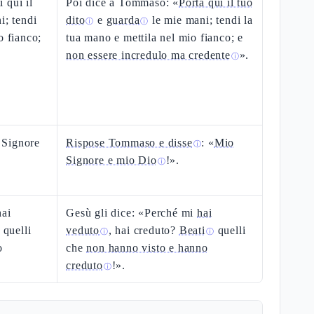
 qui il
Poi dice a Tommaso: «
Porta qui il tuo
i; tendi
dito
e
guarda
le mie mani; tendi la
ⓘ
ⓘ
o fianco;
tua mano e mettila nel mio fianco; e
non essere incredulo ma credente
».
ⓘ
 Signore
Rispose Tommaso e disse
: «
Mio
ⓘ
Signore e mio Dio
!».
ⓘ
hai
Gesù gli dice: «Perché mi
hai
 quelli
veduto
, hai creduto?
Beati
quelli
ⓘ
ⓘ
o
che
non hanno visto e hanno
creduto
!».
ⓘ