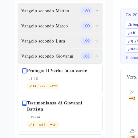
Vangelo secondo Matteo
160
Gv 20
Δίδυ
Vangelo secondo Marco
100
μεθ'
Vangelo secondo Luca
199
μὴ γ
μακά
Vangelo secondo Giovanni
108
II dome
Prologo: il Verbo fatto carne
Vers.
1,1-18
🔗
14
📜
7
🗝️
29
24
🗝️
3
Testimonianza di Giovanni
Battista
1,19-34
🔗
1
📜
13
🗝️
24
25
🗝️
6