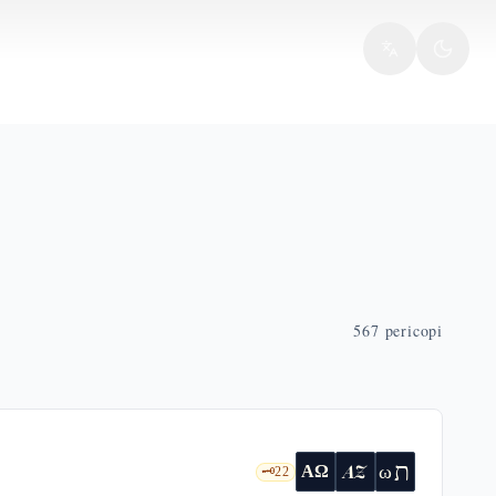
567
pericopi
ת
AZ
ω
ΑΩ
🗝️
22