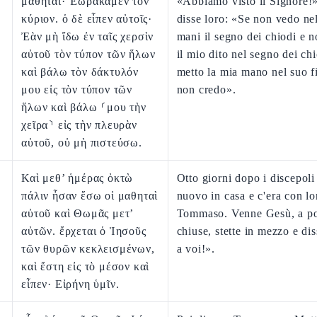
μαθηταί· Ἑωράκαμεν τὸν
«Abbiamo visto il Signore!»
κύριον. ὁ δὲ εἶπεν αὐτοῖς·
disse loro: «Se non vedo ne
Ἐὰν μὴ ἴδω ἐν ταῖς χερσὶν
mani il segno dei chiodi e 
αὐτοῦ τὸν τύπον τῶν ἥλων
il mio dito nel segno dei ch
καὶ βάλω τὸν δάκτυλόν
metto la mia mano nel suo f
μου εἰς τὸν τύπον τῶν
non credo».
ἥλων καὶ βάλω ⸂μου τὴν
χεῖρα⸃ εἰς τὴν πλευρὰν
αὐτοῦ, οὐ μὴ πιστεύσω.
Καὶ μεθ’ ἡμέρας ὀκτὼ
Otto giorni dopo i discepoli
πάλιν ἦσαν ἔσω οἱ μαθηταὶ
nuovo in casa e c'era con l
αὐτοῦ καὶ Θωμᾶς μετ’
Tommaso. Venne Gesù, a po
αὐτῶν. ἔρχεται ὁ Ἰησοῦς
chiuse, stette in mezzo e di
τῶν θυρῶν κεκλεισμένων,
a voi!».
καὶ ἔστη εἰς τὸ μέσον καὶ
εἶπεν· Εἰρήνη ὑμῖν.