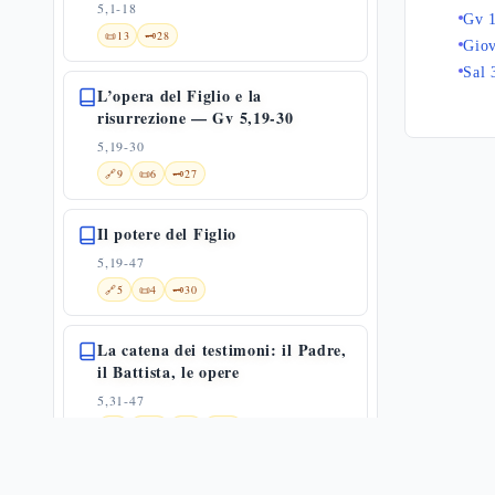
5,1-18
Gv 
📜
13
🗝️
28
Giov
Sal 
L’opera del Figlio e la
risurrezione — Gv 5,19-30
5,19-30
🔗
9
📜
6
🗝️
27
Il potere del Figlio
5,19-47
🔗
5
📜
4
🗝️
30
La catena dei testimoni: il Padre,
il Battista, le opere
5,31-47
✨
1
🔗
12
📜
6
🗝️
18
Moltiplicazione dei pani