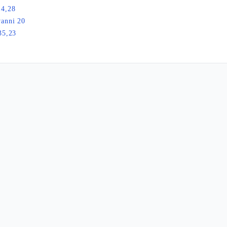
14,28
anni 20
35,23