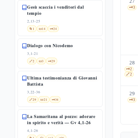
27
Gesù scaccia i venditori dal
🗝️
3
tempio
2,13-25
🌀
1
📜
14
🗝️
24
Dialogo con Nicodemo
3,1-21
🔗
2
📜
3
🗝️
29
28
🗝️
2
🔗
2
Ultima testimonianza di Giovanni
Battista
3,22-36
29
🔗
29
📜
21
🗝️
34
🗝️
3
La Samaritana al pozzo: adorare
in spirito e verità — Gv 4,1-26
4,1-26