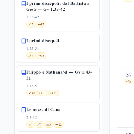
I primi discepoli: dal Battista a
Gesù — Gv 1,35-42
1,35-42
🔗
5
🗝️
17
I primi discepoli
1,35-51
🔗
8
🗝️
22
Filippo e Nathana'el — Gv 1,43-
26
51
🗝️
5
1,43-51
🔗
40
📜
11
🗝️
17
Le nozze di Cana
2,1-12
✨
1
🔗
7
📜
3
🗝️
22