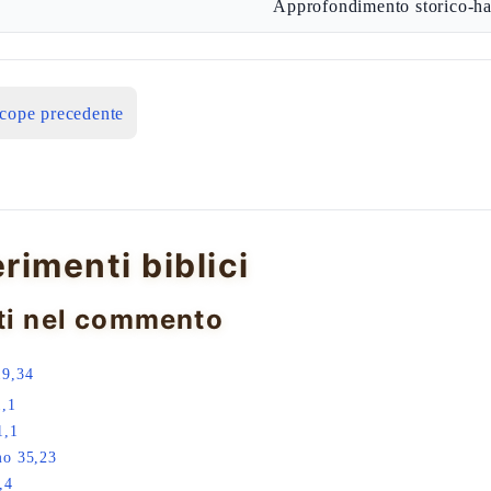
Approfondimento storico-ha
icope precedente
erimenti biblici
ti nel commento
19,34
1,1
1,1
mo 35,23
,4