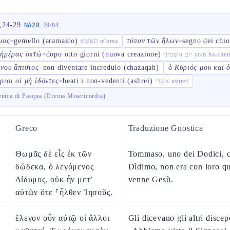
,24-29
·
·
NA28
79
/
84
μος
gemello (aramaico)
τύπον τῶν ἥλων
segno dei chio
=
תְּאוֹמָא te'oma
=
 ἡμέρας ὀκτώ
dopo otto giorni (nuova creazione)
=
יוֹם הַשְּׁמִינִי yom ha-
ίνου ἄπιστος
non diventare incredulo (chazaqah)
ὁ Κύριός μου καὶ 
=
ριοι οἱ μὴ ἰδόντες
beati i non-vedenti (ashrei)
=
אַשְׁרֵי ashrei
nica di Pasqua (Divina Misericordia)
Greco
Traduzione Gnostica
Θωμᾶς δὲ εἷς ἐκ τῶν
Tommaso, uno dei Dodici, 
δώδεκα, ὁ λεγόμενος
Dìdimo, non era con loro q
Δίδυμος, οὐκ ἦν μετ’
venne Gesù.
αὐτῶν ὅτε ⸀ἦλθεν Ἰησοῦς.
ἔλεγον οὖν αὐτῷ οἱ ἄλλοι
Gli dicevano gli altri discep