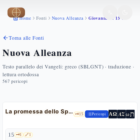
Vai al contenuto principale
Giovanni 14 15 31
Home
Fonti
Nuova Alleanza
Torna alle Fonti
Nuova Alleanza
Testo parallelo dei Vangeli: greco (SBLGNT) · traduzione ·
lettura ortodossa
567
pericopi
La promessa dello Spirito Santo
ת
AZ
ω
ΑΩ
🗝️
15
Pericopi
15
🗝️
1
🔗
1