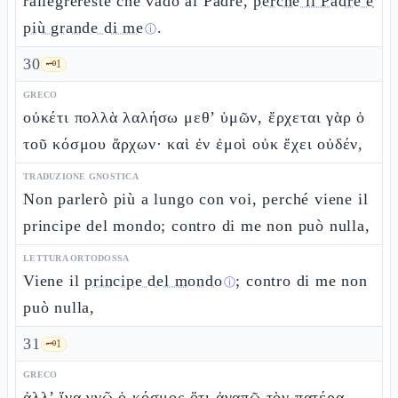
rallegrereste che vado al Padre,
perché il Padre è
più grande di me
.
ⓘ
30
🗝️
1
GRECO
οὐκέτι πολλὰ λαλήσω μεθ’ ὑμῶν, ἔρχεται γὰρ ὁ
τοῦ κόσμου ἄρχων· καὶ ἐν ἐμοὶ οὐκ ἔχει οὐδέν,
TRADUZIONE GNOSTICA
Non parlerò più a lungo con voi, perché viene il
principe del mondo; contro di me non può nulla,
LETTURA ORTODOSSA
Viene il
principe del mondo
; contro di me non
ⓘ
può nulla,
31
🗝️
1
GRECO
ἀλλ’ ἵνα γνῷ ὁ κόσμος ὅτι ἀγαπῶ τὸν πατέρα,