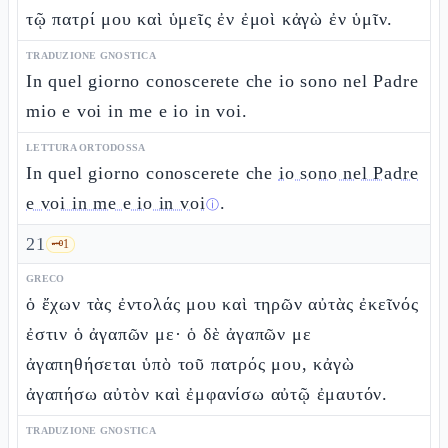
τῷ πατρί μου καὶ ὑμεῖς ἐν ἐμοὶ κἀγὼ ἐν ὑμῖν.
TRADUZIONE GNOSTICA
In quel giorno conoscerete che io sono nel Padre
mio e voi in me e io in voi.
LETTURA ORTODOSSA
In quel giorno conoscerete che
io sono nel Padre
e voi in me e io in voi
.
ⓘ
21
🗝️
1
GRECO
ὁ ἔχων τὰς ἐντολάς μου καὶ τηρῶν αὐτὰς ἐκεῖνός
ἐστιν ὁ ἀγαπῶν με· ὁ δὲ ἀγαπῶν με
ἀγαπηθήσεται ὑπὸ τοῦ πατρός μου, κἀγὼ
ἀγαπήσω αὐτὸν καὶ ἐμφανίσω αὐτῷ ἐμαυτόν.
TRADUZIONE GNOSTICA