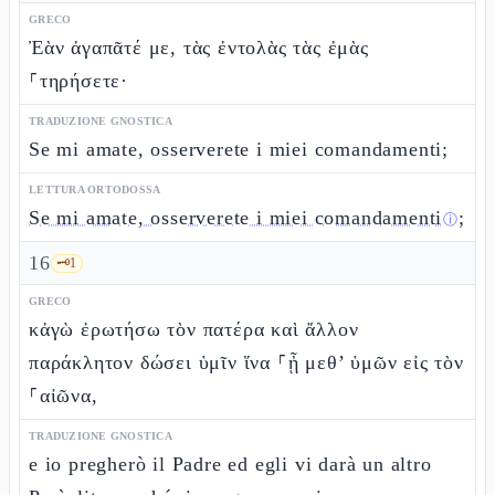
GRECO
Ἐὰν ἀγαπᾶτέ με, τὰς ἐντολὰς τὰς ἐμὰς
⸀τηρήσετε·
TRADUZIONE GNOSTICA
Se mi amate, osserverete i miei comandamenti;
LETTURA ORTODOSSA
Se mi amate, osserverete i miei comandamenti
;
ⓘ
16
🗝️
1
GRECO
κἀγὼ ἐρωτήσω τὸν πατέρα καὶ ἄλλον
παράκλητον δώσει ὑμῖν ἵνα ⸀ᾖ μεθ’ ὑμῶν εἰς τὸν
⸀αἰῶνα,
TRADUZIONE GNOSTICA
e io pregherò il Padre ed egli vi darà un altro