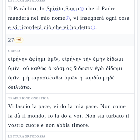
LETTURA ORTODOSSA
Il Paràclito, lo
Spirito Santo
che il Padre
ⓘ
manderà
nel mio nome
,
vi insegnerà ogni cosa
ⓘ
e vi ricorderà ciò che vi ho detto
.
ⓘ
27
🗝️
1
GRECO
εἰρήνην ἀφίημι ὑμῖν, εἰρήνην τὴν ἐμὴν δίδωμι
ὑμῖν· οὐ καθὼς ὁ κόσμος δίδωσιν ἐγὼ δίδωμι
ὑμῖν. μὴ ταρασσέσθω ὑμῶν ἡ καρδία μηδὲ
δειλιάτω.
TRADUZIONE GNOSTICA
Vi lascio la pace, vi do la mia pace. Non come
la dà il mondo, io la do a voi. Non sia turbato il
vostro cuore e non abbia timore.
LETTURA ORTODOSSA