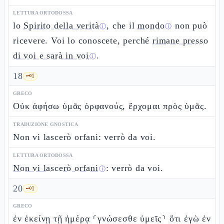
LETTURA ORTODOSSA
lo
Spirito della verità
, che il
mondo
non può
ⓘ
ⓘ
ricevere. Voi lo conoscete, perché
rimane presso
di voi e sarà in voi
.
ⓘ
18
🗝️
1
GRECO
Οὐκ ἀφήσω ὑμᾶς ὀρφανούς, ἔρχομαι πρὸς ὑμᾶς.
TRADUZIONE GNOSTICA
Non vi lascerò orfani: verrò da voi.
LETTURA ORTODOSSA
Non vi lascerò orfani
: verrò da voi.
ⓘ
20
🗝️
1
GRECO
ἐν ἐκείνῃ τῇ ἡμέρᾳ ⸂γνώσεσθε ὑμεῖς⸃ ὅτι ἐγὼ ἐν