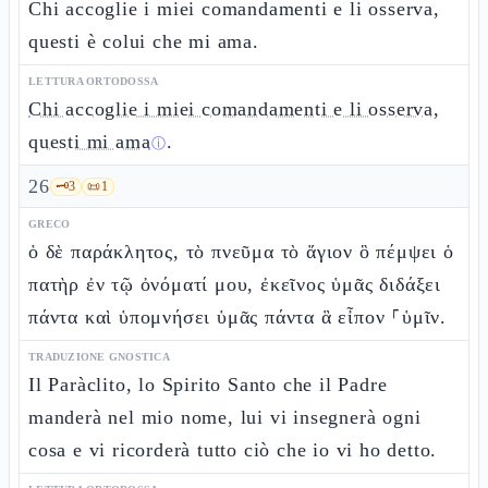
Chi accoglie i miei comandamenti e li osserva,
questi è colui che mi ama.
LETTURA ORTODOSSA
Chi accoglie i miei comandamenti e li osserva,
questi mi ama
.
ⓘ
26
🗝️
3
📜
1
GRECO
ὁ δὲ παράκλητος, τὸ πνεῦμα τὸ ἅγιον ὃ πέμψει ὁ
πατὴρ ἐν τῷ ὀνόματί μου, ἐκεῖνος ὑμᾶς διδάξει
πάντα καὶ ὑπομνήσει ὑμᾶς πάντα ἃ εἶπον ⸀ὑμῖν.
TRADUZIONE GNOSTICA
Il Paràclito, lo Spirito Santo che il Padre
manderà nel mio nome, lui vi insegnerà ogni
cosa e vi ricorderà tutto ciò che io vi ho detto.