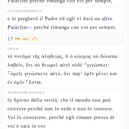
Paràclito perché rimanga con voi per sempre,
LETTURA ORTODOSSA
e io pregherò il Padre ed egli vi darà un
altro
Paràclito
perché rimanga con voi per sempre,
ⓘ
17
🗝️
3
📜
1
🔗
1
GRECO
τὸ πνεῦμα τῆς ἀληθείας, ὃ ὁ κόσμος οὐ δύναται
λαβεῖν, ὅτι οὐ θεωρεῖ αὐτὸ οὐδὲ ⸀γινώσκει·
⸀ὑμεῖς γινώσκετε αὐτό, ὅτι παρ’ ὑμῖν μένει καὶ
ἐν ὑμῖν ⸀ἔσται.
TRADUZIONE GNOSTICA
lo Spirito della verità, che il mondo non può
ricevere perché non lo vede e non lo conosce.
Voi lo conoscete, perché egli rimane presso di
voi e sarà in voi.