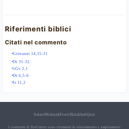
Riferimenti biblici
Citati nel commento
Giovanni 14,15-31
Dt 31-32
1Gv 2,1
Dt 6,5-6
Is 11,2
Salmi
Mishnah
Fonti
Halakhah
Quiz
I contenuti di TeoCentro sono strumenti di orientamento e ampliamento