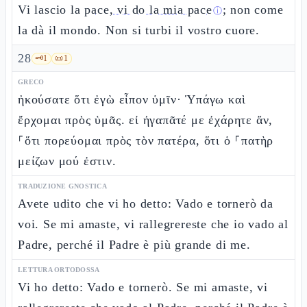
Vi lascio la
pace, vi do la mia pace
; non come
ⓘ
la dà il mondo. Non si turbi il vostro cuore.
28
🗝️
1
📜
1
GRECO
ἠκούσατε ὅτι ἐγὼ εἶπον ὑμῖν· Ὑπάγω καὶ
ἔρχομαι πρὸς ὑμᾶς. εἰ ἠγαπᾶτέ με ἐχάρητε ἄν,
⸀ὅτι πορεύομαι πρὸς τὸν πατέρα, ὅτι ὁ ⸀πατὴρ
μείζων μού ἐστιν.
TRADUZIONE GNOSTICA
Avete udito che vi ho detto: Vado e tornerò da
voi. Se mi amaste, vi rallegrereste che io vado al
Padre, perché il Padre è più grande di me.
LETTURA ORTODOSSA
Vi ho detto: Vado e tornerò. Se mi amaste, vi