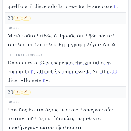
quell'ora il discepolo la prese tra le sue cose
.
ⓘ
28
🗝️
3
🔗
1
GRECO
Μετὰ τοῦτο ⸀εἰδὼς ὁ Ἰησοῦς ὅτι ⸂ἤδη πάντα⸃
τετέλεσται ἵνα τελειωθῇ ἡ γραφὴ λέγει· Διψῶ.
LETTURA ORTODOSSA
Dopo questo,
Gesù sapendo che già tutto era
compiuto
,
affinché si compisse la Scrittura
ⓘ
ⓘ
dice: «
Ho sete
».
ⓘ
29
🗝️
2
🔗
1
GRECO
⸀σκεῦος ἔκειτο ὄξους μεστόν· ⸂σπόγγον οὖν
μεστὸν τοῦ⸃ ὄξους ⸀ὑσσώπῳ περιθέντες
προσήνεγκαν αὐτοῦ τῷ στόματι.