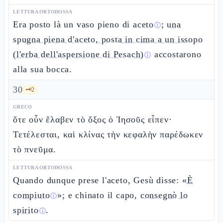
LETTURA ORTODOSSA
Era posto là un vaso pieno di
aceto
;
una
ⓘ
spugna piena d'aceto, posta in cima a un issopo
(l'erba dell'aspersione di Pesach)
accostarono
ⓘ
alla sua bocca.
30
🗝️
2
GRECO
ὅτε οὖν ἔλαβεν τὸ ὄξος ὁ Ἰησοῦς εἶπεν·
Τετέλεσται, καὶ κλίνας τὴν κεφαλὴν παρέδωκεν
τὸ πνεῦμα.
LETTURA ORTODOSSA
Quando dunque prese l'aceto, Gesù disse: «
È
compiuto
»; e chinato il capo,
consegnò lo
ⓘ
spirito
.
ⓘ