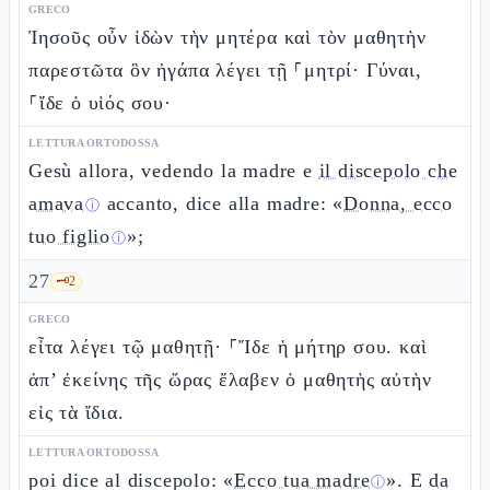
GRECO
Ἰησοῦς οὖν ἰδὼν τὴν μητέρα καὶ τὸν μαθητὴν
παρεστῶτα ὃν ἠγάπα λέγει τῇ ⸀μητρί· Γύναι,
⸀ἴδε ὁ υἱός σου·
LETTURA ORTODOSSA
Gesù allora, vedendo la madre e
il discepolo che
amava
accanto, dice alla madre: «
Donna, ecco
ⓘ
tuo figlio
»;
ⓘ
27
🗝️
2
GRECO
εἶτα λέγει τῷ μαθητῇ· ⸀Ἴδε ἡ μήτηρ σου. καὶ
ἀπ’ ἐκείνης τῆς ὥρας ἔλαβεν ὁ μαθητὴς αὐτὴν
εἰς τὰ ἴδια.
LETTURA ORTODOSSA
poi dice al discepolo: «
Ecco tua madre
». E
da
ⓘ