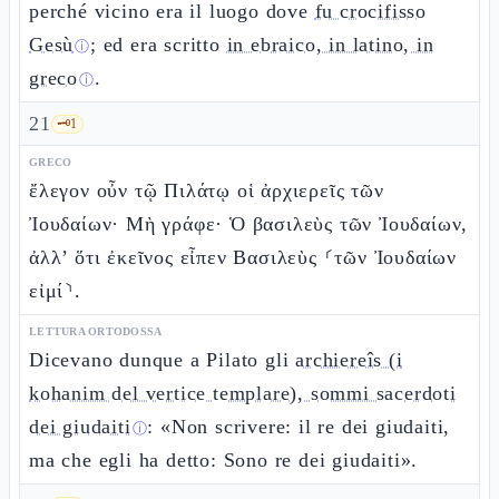
perché vicino era il luogo dove
fu crocifisso
Gesù
; ed era scritto
in ebraico, in latino, in
ⓘ
greco
.
ⓘ
21
🗝️
1
GRECO
ἔλεγον οὖν τῷ Πιλάτῳ οἱ ἀρχιερεῖς τῶν
Ἰουδαίων· Μὴ γράφε· Ὁ βασιλεὺς τῶν Ἰουδαίων,
ἀλλ’ ὅτι ἐκεῖνος εἶπεν Βασιλεὺς ⸂τῶν Ἰουδαίων
εἰμί⸃.
LETTURA ORTODOSSA
Dicevano dunque a Pilato gli
archiereîs (i
kohanim del vertice templare), sommi sacerdoti
dei giudaiti
: «Non scrivere: il re dei giudaiti,
ⓘ
ma che egli ha detto: Sono re dei giudaiti».