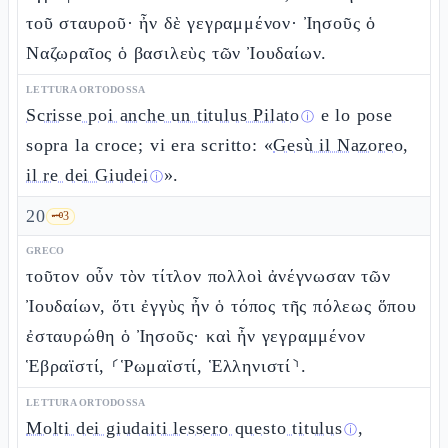
τοῦ σταυροῦ· ἦν δὲ γεγραμμένον· Ἰησοῦς ὁ
Ναζωραῖος ὁ βασιλεὺς τῶν Ἰουδαίων.
LETTURA ORTODOSSA
Scrisse poi anche un titulus Pilato
e lo pose
ⓘ
sopra la croce; vi era scritto: «
Gesù il Nazoreo,
il re dei Giudei
».
ⓘ
20
🗝️
3
GRECO
τοῦτον οὖν τὸν τίτλον πολλοὶ ἀνέγνωσαν τῶν
Ἰουδαίων, ὅτι ἐγγὺς ἦν ὁ τόπος τῆς πόλεως ὅπου
ἐσταυρώθη ὁ Ἰησοῦς· καὶ ἦν γεγραμμένον
Ἑβραϊστί, ⸂Ῥωμαϊστί, Ἑλληνιστί⸃.
LETTURA ORTODOSSA
Molti dei giudaiti lessero questo titulus
,
ⓘ