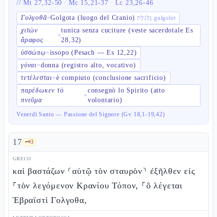
//
Mt 27,32-50
·
Mc 15,21-37
·
Lc 23,26-46
Γολγοθᾶ
Golgota (luogo del Cranio)
=
גֻּלְגֹּלֶת gulgolet
χιτὼν
tunica senza cuciture (veste sacerdotale Es
=
ἄραφος
28,32)
ὑσσώπῳ
issopo (Pesach — Es 12,22)
=
γύναι
donna (registro alto, vocativo)
=
τετέλεσται
è compiuto (conclusione sacrificio)
=
παρέδωκεν τὸ
consegnò lo Spirito (atto
=
πνεῦμα
volontario)
Venerdì Santo — Passione del Signore (Gv 18,1-19,42)
17
🗝️
3
GRECO
καὶ βαστάζων ⸂αὑτῷ τὸν σταυρὸν⸃ ἐξῆλθεν εἰς
⸀τὸν λεγόμενον Κρανίου Τόπον, ⸀ὃ λέγεται
Ἑβραϊστὶ Γολγοθα,