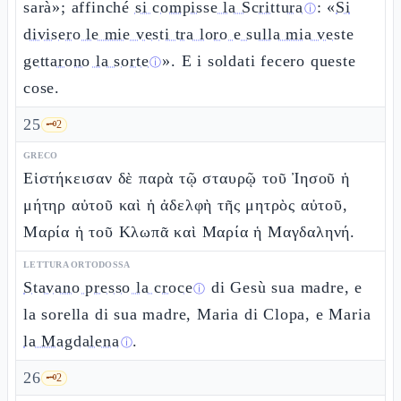
sarà»; affinché
si compisse la Scrittura
: «
Si
ⓘ
divisero le mie vesti tra loro e sulla mia veste
gettarono la sorte
». E i soldati fecero queste
ⓘ
cose.
25
🗝️
2
GRECO
Εἱστήκεισαν δὲ παρὰ τῷ σταυρῷ τοῦ Ἰησοῦ ἡ
μήτηρ αὐτοῦ καὶ ἡ ἀδελφὴ τῆς μητρὸς αὐτοῦ,
Μαρία ἡ τοῦ Κλωπᾶ καὶ Μαρία ἡ Μαγδαληνή.
LETTURA ORTODOSSA
Stavano presso la croce
di Gesù sua madre, e
ⓘ
la sorella di sua madre, Maria di Clopa, e Maria
la Magdalena
.
ⓘ
26
🗝️
2