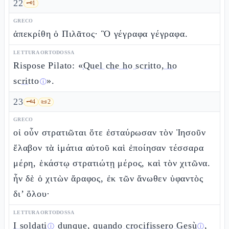
22
🗝️
1
GRECO
ἀπεκρίθη ὁ Πιλᾶτος· Ὃ γέγραφα γέγραφα.
LETTURA ORTODOSSA
Rispose Pilato: «
Quel che ho scritto, ho
scritto
».
ⓘ
23
🗝️
4
📜
2
GRECO
οἱ οὖν στρατιῶται ὅτε ἐσταύρωσαν τὸν Ἰησοῦν
ἔλαβον τὰ ἱμάτια αὐτοῦ καὶ ἐποίησαν τέσσαρα
μέρη, ἑκάστῳ στρατιώτῃ μέρος, καὶ τὸν χιτῶνα.
ἦν δὲ ὁ χιτὼν ἄραφος, ἐκ τῶν ἄνωθεν ὑφαντὸς
δι’ ὅλου·
LETTURA ORTODOSSA
I soldati
dunque,
quando crocifissero Gesù
,
ⓘ
ⓘ