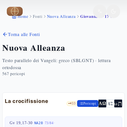
Vai al contenuto principale
Giovanni 19 17 30
Home
Fonti
Nuova Alleanza
Torna alle Fonti
Nuova Alleanza
Testo parallelo dei Vangeli: greco (SBLGNT) · lettura
ortodossa
567
pericopi
La crocifissione
ת
AZ
ω
ΑΩ
🗝️
33
Pericopi
Gv 19,17-30
·
·
·
NA28
73
/
84