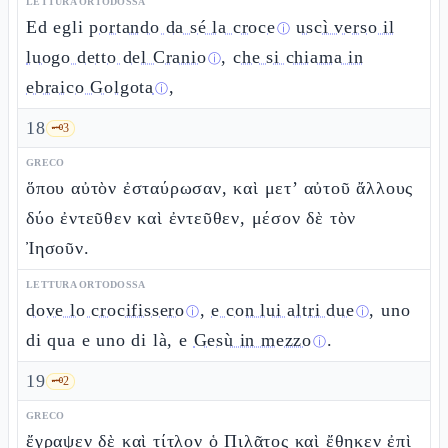
LETTURA ORTODOSSA
Ed egli
portando da sé la croce
uscì verso il
ⓘ
luogo detto del Cranio
,
che si chiama in
ⓘ
ebraico Golgota
,
ⓘ
18
🗝️
3
GRECO
ὅπου αὐτὸν ἐσταύρωσαν, καὶ μετ’ αὐτοῦ ἄλλους
δύο ἐντεῦθεν καὶ ἐντεῦθεν, μέσον δὲ τὸν
Ἰησοῦν.
LETTURA ORTODOSSA
dove lo crocifissero
,
e con lui altri due
, uno
ⓘ
ⓘ
di qua e uno di là, e
Gesù in mezzo
.
ⓘ
19
🗝️
2
GRECO
ἔγραψεν δὲ καὶ τίτλον ὁ Πιλᾶτος καὶ ἔθηκεν ἐπὶ