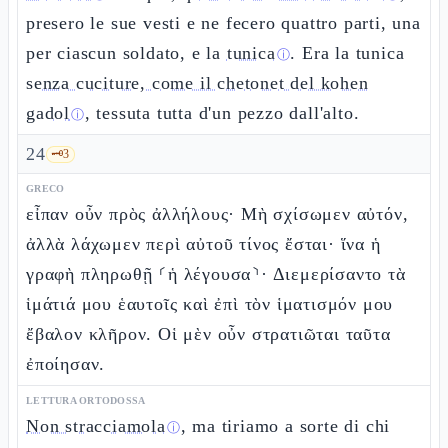
presero le sue vesti e ne fecero quattro parti, una
per ciascun soldato, e la
tunica
. Era la tunica
ⓘ
senza cuciture, come il chetonet del kohen
gadol
, tessuta tutta d'un pezzo dall'alto.
ⓘ
24
🗝️
3
GRECO
εἶπαν οὖν πρὸς ἀλλήλους· Μὴ σχίσωμεν αὐτόν,
ἀλλὰ λάχωμεν περὶ αὐτοῦ τίνος ἔσται· ἵνα ἡ
γραφὴ πληρωθῇ ⸂ἡ λέγουσα⸃· Διεμερίσαντο τὰ
ἱμάτιά μου ἑαυτοῖς καὶ ἐπὶ τὸν ἱματισμόν μου
ἔβαλον κλῆρον. Οἱ μὲν οὖν στρατιῶται ταῦτα
ἐποίησαν.
LETTURA ORTODOSSA
Non stracciamola
, ma tiriamo a sorte di chi
ⓘ