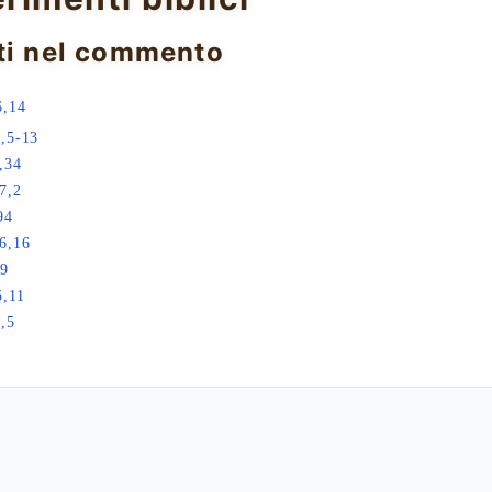
ti nel commento
6,14
,5-13
,34
7,2
94
6,16
,9
5,11
,5