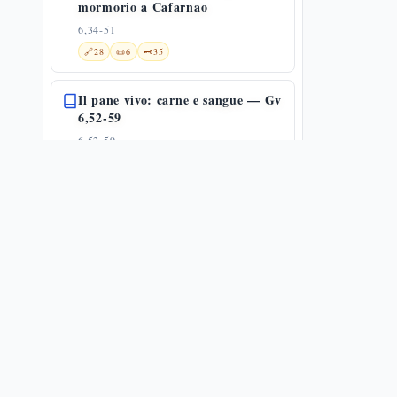
mormorio a Cafarnao
6,34-51
🔗
28
📜
6
🗝️
35
Il pane vivo: carne e sangue — Gv
6,52-59
6,52-59
🔗
10
📜
7
🗝️
16
Reazioni al discorso sul pane della
vita
6,60-71
🌀
1
🔗
16
📜
5
🗝️
11
Gesù e i suoi fratelli
7,1-13
🔗
13
📜
3
🗝️
25