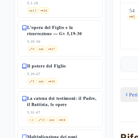
5,1-18
54
📜
13
🗝️
28
🗝️
1
L’opera del Figlio e la
risurrezione — Gv 5,19-30
5,19-30
🔗
9
📜
6
🗝️
27
Il potere del Figlio
5,19-47
🔗
5
📜
4
🗝️
30
Per
La catena dei testimoni: il Padre,
il Battista, le opere
5,31-47
✨
1
🔗
12
📜
6
🗝️
18
Rif
Moltiplicazione dei pani