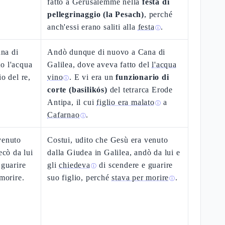
fatto a Gerusalemme nella
festa di
pellegrinaggio (la Pesach)
, perché
anch'essi erano saliti alla
festa
.
ⓘ
na di
Andò dunque di nuovo a Cana di
o l'acqua
Galilea, dove aveva fatto del
l'acqua
o del re,
vino
. E vi era un
funzionario di
ⓘ
a
corte (basilikós)
del tetrarca Erode
Antipa, il cui
figlio era malato
a
ⓘ
Cafarnao
.
ⓘ
venuto
Costui, udito che Gesù era venuto
ecò da lui
dalla Giudea in Galilea, andò da lui e
 guarire
gli
chiedeva
di scendere e guarire
ⓘ
 morire.
suo figlio, perché
stava per morire
.
ⓘ