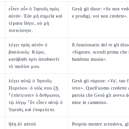
εἶπεν οὖν ὁ Ἰησοῦς πρὸς
Gesù gli disse: «Se non ved
αὐτόν· Ἐὰν μὴ σημεῖα καὶ
e prodigi, voi non credete».
τέρατα ἴδητε, οὐ μὴ
πιστεύσητε.
λέγει πρὸς αὐτὸν ὁ
Il funzionario del re gli diss
βασιλικός· Κύριε,
«Signore, scendi prima che 
κατάβηθι πρὶν ἀποθανεῖν
bambino muoia».
τὸ παιδίον μου.
λέγει αὐτῷ ὁ Ἰησοῦς·
Gesù gli rispose: «Va', tuo f
Πορεύου· ὁ υἱός σου ζῇ.
vive». Quell'uomo credette 
⸀ἐπίστευσεν ὁ ἄνθρωπος
parola che Gesù gli aveva de
τῷ λόγῳ ⸀ὃν εἶπεν αὐτῷ ὁ
mise in cammino.
Ἰησοῦς καὶ ἐπορεύετο.
ἤδη δὲ αὐτοῦ
Proprio mentre scendeva, gl