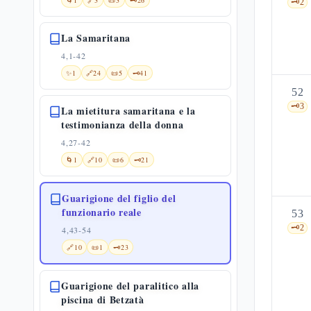
🌀
1
🔗
3
📜
3
🗝️
26
🗝️
2
La Samaritana
4,1-42
✨
1
🔗
24
📜
5
🗝️
41
52
🗝️
3
La mietitura samaritana e la
testimonianza della donna
4,27-42
🌀
1
🔗
10
📜
6
🗝️
21
Guarigione del figlio del
funzionario reale
53
🗝️
2
4,43-54
🔗
10
📜
1
🗝️
23
Guarigione del paralitico alla
piscina di Betzatà