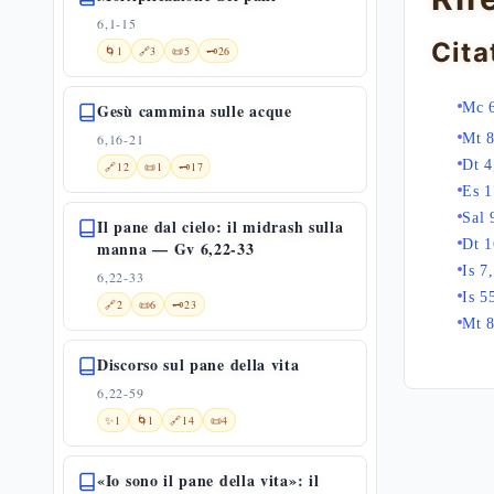
6,1-15
Cita
🌀
1
🔗
3
📜
5
🗝️
26
Gesù cammina sulle acque
Mc 
6,16-21
Mt 8
Dt 4
🔗
12
📜
1
🗝️
17
Es 1
Sal 
Il pane dal cielo: il midrash sulla
Dt 1
manna — Gv 6,22-33
Is 7
6,22-33
Is 5
🔗
2
📜
6
🗝️
23
Mt 8
Discorso sul pane della vita
6,22-59
✨
1
🌀
1
🔗
14
📜
4
«Io sono il pane della vita»: il