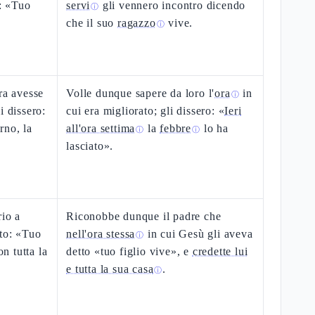
i: «Tuo
servi
gli vennero incontro dicendo
ⓘ
che il suo
ragazzo
vive.
ⓘ
ra avesse
Volle dunque sapere da loro l'
ora
in
ⓘ
i dissero:
cui era migliorato; gli dissero: «
Ieri
rno, la
all'ora settima
la
febbre
lo ha
ⓘ
ⓘ
lasciato».
rio a
Riconobbe dunque il padre che
tto: «Tuo
nell'ora stessa
in cui Gesù gli aveva
ⓘ
on tutta la
detto «tuo figlio vive», e
credette lui
e tutta la sua casa
.
ⓘ