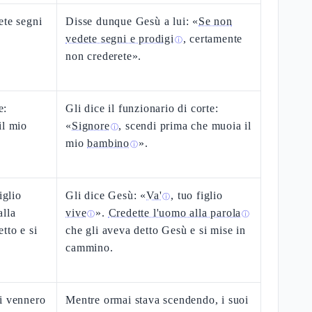
ete segni
Disse dunque Gesù a lui: «
Se non
vedete segni e prodigi
, certamente
ⓘ
non crederete».
e:
Gli dice il funzionario di corte:
il mio
«
Signore
, scendi prima che muoia il
ⓘ
mio
bambino
».
ⓘ
iglio
Gli dice Gesù: «
Va'
, tuo figlio
ⓘ
alla
vive
».
Credette l'uomo alla parola
ⓘ
ⓘ
tto e si
che gli aveva detto Gesù e si mise in
cammino.
i vennero
Mentre ormai stava scendendo, i suoi