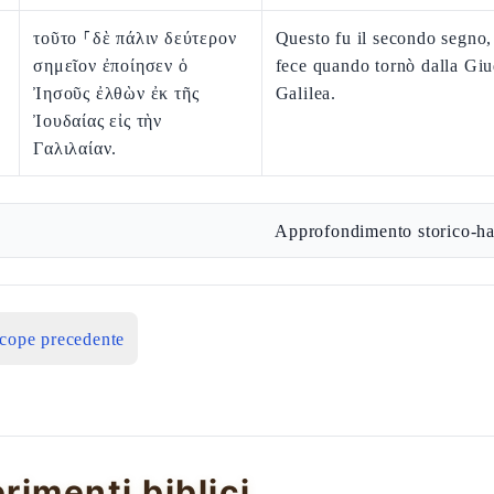
τοῦτο ⸀δὲ πάλιν δεύτερον
Questo fu il secondo segno
σημεῖον ἐποίησεν ὁ
fece quando tornò dalla Giu
Ἰησοῦς ἐλθὼν ἐκ τῆς
Galilea.
Ἰουδαίας εἰς τὴν
Γαλιλαίαν.
Approfondimento storico-ha
icope precedente
erimenti biblici