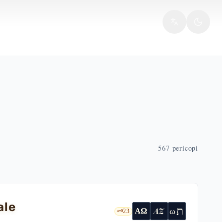
567
pericopi
ale
ת
AZ
ω
ΑΩ
🗝️
23