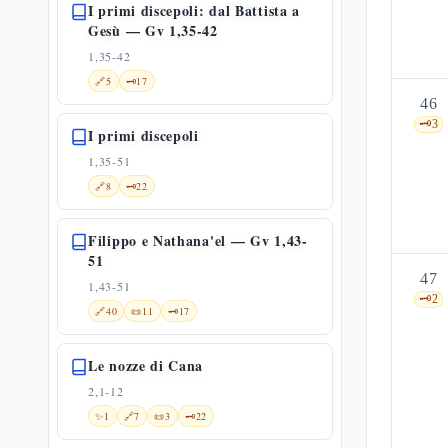
I primi discepoli: dal Battista a
Gesù — Gv 1,35-42
1,35-42
🔗
5
🗝️
17
46
🗝️
3
I primi discepoli
1,35-51
🔗
8
🗝️
22
Filippo e Nathana'el — Gv 1,43-
51
47
1,43-51
🗝️
2
🔗
40
📜
11
🗝️
17
Le nozze di Cana
2,1-12
✨
1
🔗
7
📜
3
🗝️
22