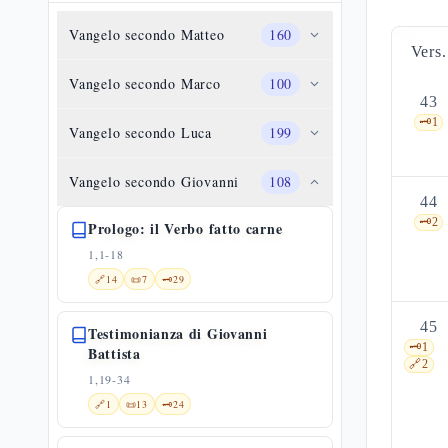
Vangelo secondo Matteo
160
Vers.
Vangelo secondo Marco
100
43
🗝️
1
Vangelo secondo Luca
199
Vangelo secondo Giovanni
108
44
🗝️
2
Prologo: il Verbo fatto carne
1,1-18
🔗
14
📜
7
🗝️
29
45
Testimonianza di Giovanni
🗝️
1
Battista
🔗
2
1,19-34
🔗
1
📜
13
🗝️
24