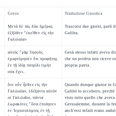
Greco
Traduzione Gnostica
Μετὰ δὲ τὰς δύο ἡμέρας
Trascorsi due giorni, partì di
ἐξῆλθεν ⸀ἐκεῖθεν εἰς τὴν
Galilea.
Γαλιλαίαν·
αὐτὸς ⸀γὰρ Ἰησοῦς
Gesù stesso infatti aveva di
ἐμαρτύρησεν ὅτι προφήτης
che un profeta non riceve o
ἐν τῇ ἰδίᾳ πατρίδι τιμὴν
propria patria.
οὐκ ἔχει.
ὅτε οὖν ἦλθεν εἰς τὴν
Quando dunque giunse in Ga
Γαλιλαίαν, ἐδέξαντο αὐτὸν
Galilei lo accolsero, perch
οἱ Γαλιλαῖοι, πάντα
visto tutto quello che aveva 
ἑωρακότες ⸀ὅσα ἐποίησεν
Gerusalemme, durante la fes
ἐν Ἱεροσολύμοις ἐν τῇ
anch'essi infatti erano andati