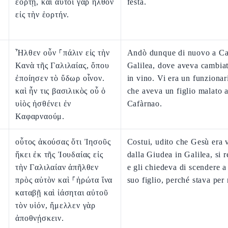
ἑορτῇ, καὶ αὐτοὶ γὰρ ἦλθον
festa.
εἰς τὴν ἑορτήν.
Ἦλθεν οὖν ⸀πάλιν εἰς τὴν
Andò dunque di nuovo a Ca
Κανὰ τῆς Γαλιλαίας, ὅπου
Galilea, dove aveva cambiat
ἐποίησεν τὸ ὕδωρ οἶνον.
in vino. Vi era un funzionari
καὶ ἦν τις βασιλικὸς οὗ ὁ
che aveva un figlio malato 
υἱὸς ἠσθένει ἐν
Cafàrnao.
Καφαρναούμ.
οὗτος ἀκούσας ὅτι Ἰησοῦς
Costui, udito che Gesù era 
ἥκει ἐκ τῆς Ἰουδαίας εἰς
dalla Giudea in Galilea, si r
τὴν Γαλιλαίαν ἀπῆλθεν
e gli chiedeva di scendere a
πρὸς αὐτὸν καὶ ⸀ἠρώτα ἵνα
suo figlio, perché stava per
καταβῇ καὶ ἰάσηται αὐτοῦ
τὸν υἱόν, ἤμελλεν γὰρ
ἀποθνῄσκειν.