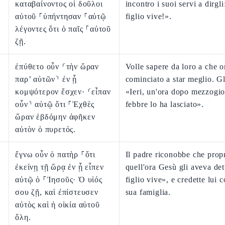
καταβαίνοντος οἱ δοῦλοι
incontro i suoi servi a dirgl
αὐτοῦ ⸀ὑπήντησαν ⸀αὐτῷ
figlio vive!».
λέγοντες ὅτι ὁ παῖς ⸀αὐτοῦ
ζῇ.
ἐπύθετο οὖν ⸂τὴν ὥραν
Volle sapere da loro a che o
παρ’ αὐτῶν⸃ ἐν ᾗ
cominciato a star meglio. Gl
κομψότερον ἔσχεν· ⸂εἶπαν
«Ieri, un'ora dopo mezzogio
οὖν⸃ αὐτῷ ὅτι ⸀Ἐχθὲς
febbre lo ha lasciato».
ὥραν ἑβδόμην ἀφῆκεν
αὐτὸν ὁ πυρετός.
ἔγνω οὖν ὁ πατὴρ ⸀ὅτι
Il padre riconobbe che prop
ἐκείνῃ τῇ ὥρᾳ ἐν ᾗ εἶπεν
quell'ora Gesù gli aveva de
αὐτῷ ὁ ⸀Ἰησοῦς· Ὁ υἱός
figlio vive», e credette lui c
σου ζῇ, καὶ ἐπίστευσεν
sua famiglia.
αὐτὸς καὶ ἡ οἰκία αὐτοῦ
ὅλη.