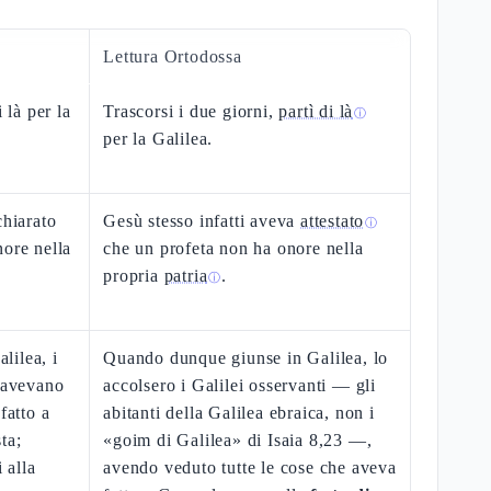
Lettura Ortodossa
 là per la
Trascorsi i due giorni,
partì di là
ⓘ
per la Galilea.
chiarato
Gesù stesso infatti aveva
attestato
ⓘ
nore nella
che un profeta non ha onore nella
propria
patria
.
ⓘ
lilea, i
Quando dunque giunse in Galilea, lo
é avevano
accolsero i Galilei osservanti — gli
fatto a
abitanti della Galilea ebraica, non i
ta;
«goim di Galilea» di Isaia 8,23 —,
 alla
avendo veduto tutte le cose che aveva