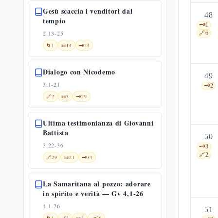
Gesù scaccia i venditori dal
48
tempio
🗝️
1
2,13-25
🔗
6
🌀
1
📜
14
🗝️
24
Dialogo con Nicodemo
49
3,1-21
🗝️
2
🔗
2
📜
3
🗝️
29
Ultima testimonianza di Giovanni
Battista
50
3,22-36
🗝️
3
🔗
2
🔗
29
📜
21
🗝️
34
La Samaritana al pozzo: adorare
in spirito e verità — Gv 4,1-26
4,1-26
51