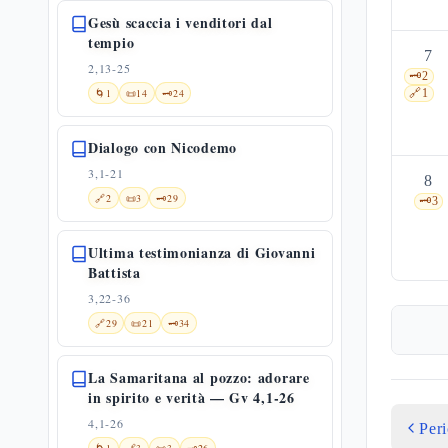
Gesù scaccia i venditori dal
tempio
7
2,13-25
🗝️
2
🌀
1
📜
14
🗝️
24
🔗
1
Dialogo con Nicodemo
3,1-21
8
🔗
2
📜
3
🗝️
29
🗝️
3
Ultima testimonianza di Giovanni
Battista
3,22-36
🔗
29
📜
21
🗝️
34
La Samaritana al pozzo: adorare
in spirito e verità — Gv 4,1-26
4,1-26
Per