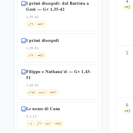
4
I primi discepoli: dal Battista a
🗝️
2
Gesù — Gv 1,35-42
1,35-42
🔗
5
🗝️
17
I primi discepoli
1,35-51
5
🔗
8
🗝️
22
Filippo e Nathana'el — Gv 1,43-
51
1,43-51
🔗
40
📜
11
🗝️
17
6
Le nozze di Cana
🗝️
3
2,1-12
✨
1
🔗
7
📜
3
🗝️
22