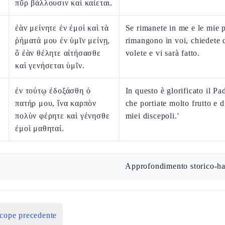
πῦρ βάλλουσιν καὶ καίεται.
ἐὰν μείνητε ἐν ἐμοὶ καὶ τὰ
Se rimanete in me e le mie 
ῥήματά μου ἐν ὑμῖν μείνῃ,
rimangono in voi, chiedete 
ὃ ἐὰν θέλητε αἰτήσασθε
volete e vi sarà fatto.
καὶ γενήσεται ὑμῖν.
ἐν τούτῳ ἐδοξάσθη ὁ
In questo è glorificato il Pa
πατήρ μου, ἵνα καρπὸν
che portiate molto frutto e d
πολὺν φέρητε καὶ γένησθε
miei discepoli.'
ἐμοὶ μαθηταί.
Approfondimento storico-ha
icope precedente