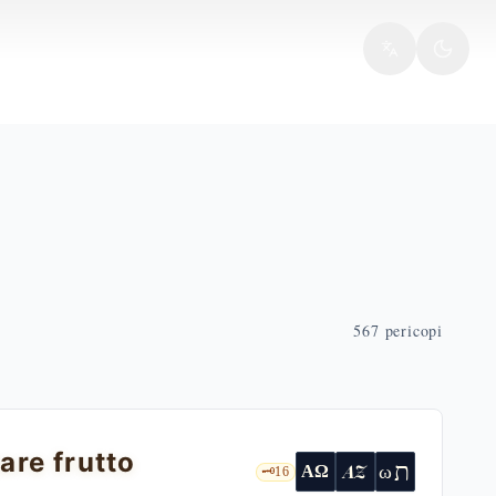
567
pericopi
tare frutto
ת
AZ
ω
ΑΩ
🗝️
16