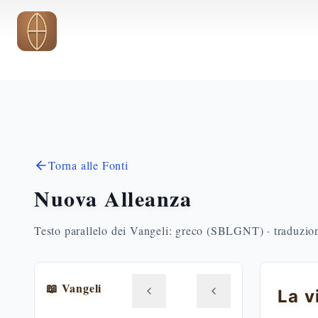
Vai al contenuto principale
Torna alle Fonti
Nuova Alleanza
Testo parallelo dei Vangeli: greco (SBLGNT) · traduzione
📖 Vangeli
La v