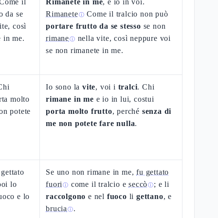
 Come il
Rimanete in me
, e io in voi.
o da se
Rimanete
Come il tralcio non può
ⓘ
te, così
portare frutto da se stesso
se non
 in me.
rimane
nella vite, così neppure voi
ⓘ
se non rimanete in me.
 Chi
Io sono la
vite
, voi i
tralci
. Chi
rta molto
rimane in me
e io in lui, costui
on potete
porta molto frutto
, perché
senza di
me non potete fare nulla
.
gettato
Se uno non rimane in me,
fu gettato
poi lo
fuori
come il tralcio e
seccò
; e li
ⓘ
ⓘ
uoco e lo
raccolgono
e nel
fuoco
li
gettano
, e
brucia
.
ⓘ