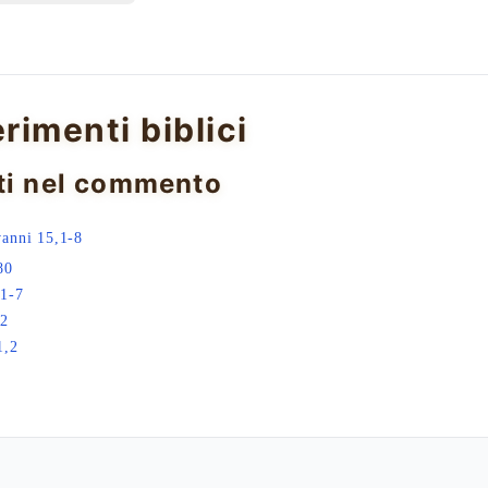
erimenti biblici
ti nel commento
anni 15,1-8
80
,1-7
,2
1,2