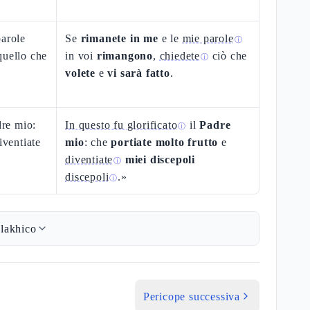
parole
Se
rimanete in me
e le
mie parole
ⓘ
quello che
in voi
rimangono
,
chiedete
ciò che
ⓘ
volete
e
vi sarà fatto
.
dre mio:
In questo fu glorificato
il
Padre
ⓘ
iventiate
mio
: che
portiate molto frutto
e
diventiate
miei discepoli
ⓘ
discepoli
.»
ⓘ
lakhico
Pericope successiva