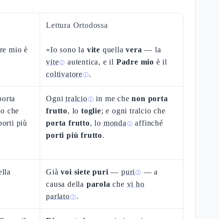
Lettura Ortodossa
dre mio è
«Io sono la
vite
quella
vera
— la
vite
autentica, e il
Padre mio
è il
ⓘ
coltivatore
.
ⓘ
porta
Ogni
tralcio
in me che
non porta
ⓘ
cio che
frutto
, lo
toglie
; e ogni tralcio che
porti più
porta frutto
, lo
monda
affinché
ⓘ
porti più frutto
.
ella
Già
voi siete puri
—
puri
— a
ⓘ
.
causa della
parola
che
vi ho
parlato
.
ⓘ