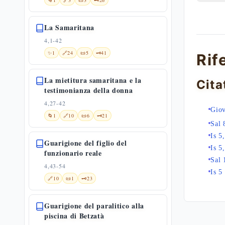
🌀
1
🔗
3
📜
3
🗝️
26
La Samaritana
4,1-42
✨
1
🔗
24
📜
5
🗝️
41
Rif
La mietitura samaritana e la
Cita
testimonianza della donna
4,27-42
Giov
🌀
1
🔗
10
📜
6
🗝️
21
Sal 
Is 5
Guarigione del figlio del
Is 5
funzionario reale
Sal 
4,43-54
Is 5
🔗
10
📜
1
🗝️
23
Guarigione del paralitico alla
piscina di Betzatà