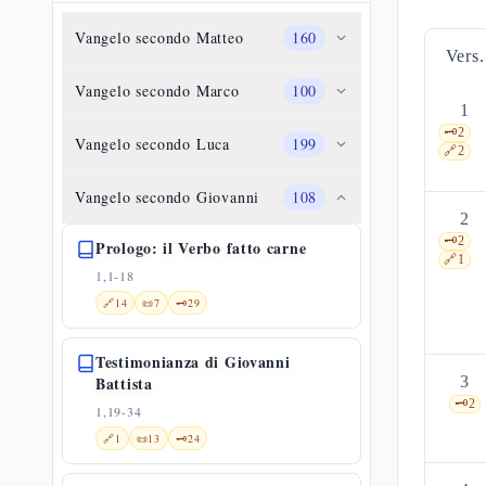
Vangelo secondo Matteo
160
Vers.
Vangelo secondo Marco
100
1
🗝️
2
Vangelo secondo Luca
199
🔗
2
Vangelo secondo Giovanni
108
2
🗝️
2
Prologo: il Verbo fatto carne
🔗
1
1,1-18
🔗
14
📜
7
🗝️
29
Testimonianza di Giovanni
Battista
3
🗝️
2
1,19-34
🔗
1
📜
13
🗝️
24