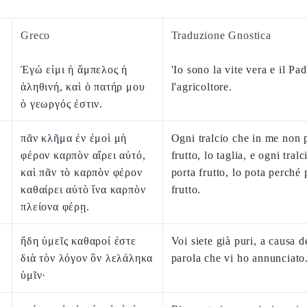
Greco
Traduzione Gnostica
Ἐγώ εἰμι ἡ ἄμπελος ἡ
'Io sono la vite vera e il Pa
ἀληθινή, καὶ ὁ πατήρ μου
l'agricoltore.
ὁ γεωργός ἐστιν.
πᾶν κλῆμα ἐν ἐμοὶ μὴ
Ogni tralcio che in me non 
φέρον καρπὸν αἴρει αὐτό,
frutto, lo taglia, e ogni tral
καὶ πᾶν τὸ καρπὸν φέρον
porta frutto, lo pota perché 
καθαίρει αὐτὸ ἵνα καρπὸν
frutto.
πλείονα φέρῃ.
ἤδη ὑμεῖς καθαροί ἐστε
Voi siete già puri, a causa d
διὰ τὸν λόγον ὃν λελάληκα
parola che vi ho annunciato
ὑμῖν·