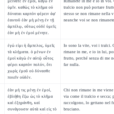
μείνατε ἐν ἐμοί, κἀγὼ ἐν
Rimanete in me e io in voi.
ὑμῖν. καθὼς τὸ κλῆμα οὐ
tralcio non può portare frutt
δύναται καρπὸν φέρειν ἀφ'
stesso se non rimane nella vi
ἑαυτοῦ ἐὰν μὴ μένῃ ἐν τῇ
neanche voi se non rimanete
ἀμπέλῳ, οὕτως οὐδὲ ὑμεῖς
ἐὰν μὴ ἐν ἐμοὶ μένητε.
ἐγώ εἰμι ἡ ἄμπελος, ὑμεῖς
Io sono la vite, voi i tralci.
τὰ κλήματα. ὁ μένων ἐν
rimane in me, e io in lui, po
ἐμοὶ κἀγὼ ἐν αὐτῷ οὗτος
frutto, perché senza di me n
φέρει καρπὸν πολύν, ὅτι
far nulla.
χωρὶς ἐμοῦ οὐ δύνασθε
ποιεῖν οὐδέν.
ἐὰν μή τις μένῃ ἐν ἐμοί,
Chi non rimane in me viene 
ἐβλήθη ἔξω ὡς τὸ κλῆμα
via come il tralcio e secca; 
καὶ ἐξηράνθη, καὶ
raccolgono, lo gettano nel f
συνάγουσιν αὐτὰ καὶ εἰς τὸ
bruciano.