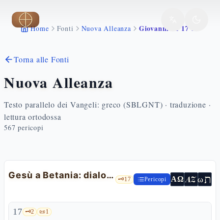
Vai al contenuto principale
Giovanni 11 17 37
Home
Fonti
Nuova Alleanza
Torna alle Fonti
Nuova Alleanza
Testo parallelo dei Vangeli: greco (SBLGNT) · traduzione ·
lettura ortodossa
567
pericopi
Gesù a Betania: dialogo con Marta e Maria
ת
AZ
ω
ΑΩ
🗝️
17
Pericopi
17
🗝️
2
📜
1