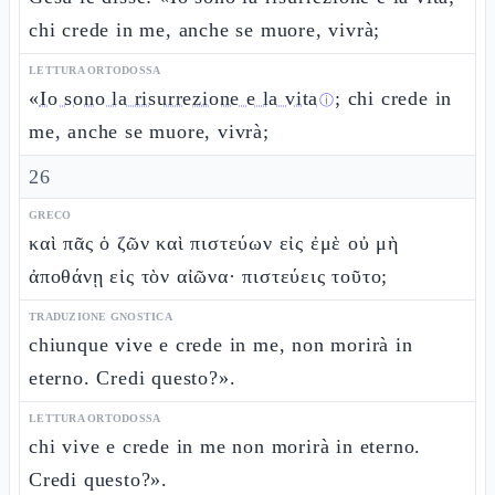
chi crede in me, anche se muore, vivrà;
LETTURA ORTODOSSA
«
Io sono la risurrezione e la vita
; chi crede in
ⓘ
me, anche se muore, vivrà;
26
GRECO
καὶ πᾶς ὁ ζῶν καὶ πιστεύων εἰς ἐμὲ οὐ μὴ
ἀποθάνῃ εἰς τὸν αἰῶνα· πιστεύεις τοῦτο;
TRADUZIONE GNOSTICA
chiunque vive e crede in me, non morirà in
eterno. Credi questo?».
LETTURA ORTODOSSA
chi vive e crede in me non morirà in eterno.
Credi questo?».