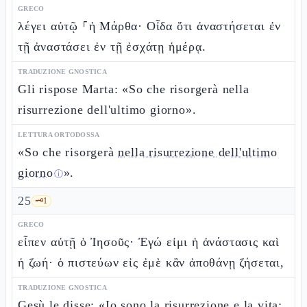
GRECO
λέγει αὐτῷ ⸀ἡ Μάρθα· Οἶδα ὅτι ἀναστήσεται ἐν
τῇ ἀναστάσει ἐν τῇ ἐσχάτῃ ἡμέρᾳ.
TRADUZIONE GNOSTICA
Gli rispose Marta: «So che risorgerà nella
risurrezione dell'ultimo giorno».
LETTURA ORTODOSSA
«So che risorgerà
nella risurrezione dell'ultimo
giorno
».
ⓘ
25
🗝️
1
GRECO
εἶπεν αὐτῇ ὁ Ἰησοῦς· Ἐγώ εἰμι ἡ ἀνάστασις καὶ
ἡ ζωή· ὁ πιστεύων εἰς ἐμὲ κἂν ἀποθάνῃ ζήσεται,
TRADUZIONE GNOSTICA
Gesù le disse: «Io sono la risurrezione e la vita;