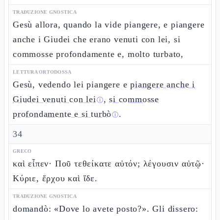
TRADUZIONE GNOSTICA
Gesù allora, quando la vide piangere, e piangere
anche i Giudei che erano venuti con lei, si
commosse profondamente e, molto turbato,
LETTURA ORTODOSSA
Gesù, vedendo lei piangere e
piangere anche i
Giudei venuti con lei
,
si commosse
ⓘ
profondamente e si turbò
.
ⓘ
34
GRECO
καὶ εἶπεν· Ποῦ τεθείκατε αὐτόν; λέγουσιν αὐτῷ·
Κύριε, ἔρχου καὶ ἴδε.
TRADUZIONE GNOSTICA
domandò: «Dove lo avete posto?». Gli dissero: