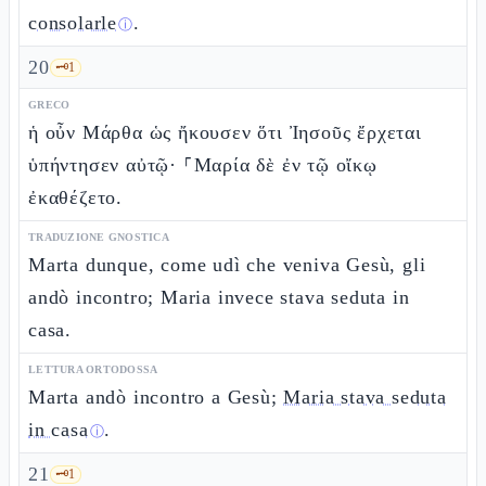
consolarle
.
ⓘ
20
🗝️
1
GRECO
ἡ οὖν Μάρθα ὡς ἤκουσεν ὅτι Ἰησοῦς ἔρχεται
ὑπήντησεν αὐτῷ· ⸀Μαρία δὲ ἐν τῷ οἴκῳ
ἐκαθέζετο.
TRADUZIONE GNOSTICA
Marta dunque, come udì che veniva Gesù, gli
andò incontro; Maria invece stava seduta in
casa.
LETTURA ORTODOSSA
Marta andò incontro a Gesù;
Maria stava seduta
in casa
.
ⓘ
21
🗝️
1