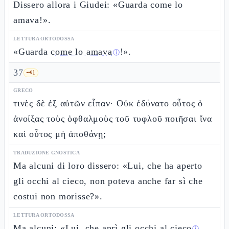
Dissero allora i Giudei: «Guarda come lo
amava!».
LETTURA ORTODOSSA
«Guarda
come lo amava
!».
ⓘ
37
🗝️
1
GRECO
τινὲς δὲ ἐξ αὐτῶν εἶπαν· Οὐκ ἐδύνατο οὗτος ὁ
ἀνοίξας τοὺς ὀφθαλμοὺς τοῦ τυφλοῦ ποιῆσαι ἵνα
καὶ οὗτος μὴ ἀποθάνῃ;
TRADUZIONE GNOSTICA
Ma alcuni di loro dissero: «Lui, che ha aperto
gli occhi al cieco, non poteva anche far sì che
costui non morisse?».
LETTURA ORTODOSSA
Ma alcuni: «
Lui, che aprì gli occhi al cieco
,