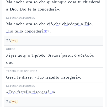
Ma anche ora so che qualunque cosa tu chiederai
a Dio, Dio te la concederà».
LETTURA ORTODOSSA
Ma anche ora so che
ciò che chiederai a Dio,
Dio te lo concederà
».
ⓘ
23
🗝️
1
GRECO
λέγει αὐτῇ ὁ Ἰησοῦς· Ἀναστήσεται ὁ ἀδελφός
σου.
TRADUZIONE GNOSTICA
Gesù le disse: «Tuo fratello risorgerà».
LETTURA ORTODOSSA
«
Tuo fratello risorgerà
».
ⓘ
24
🗝️
1