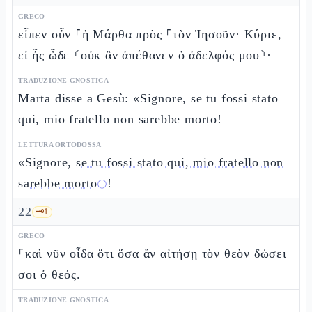
GRECO
εἶπεν οὖν ⸀ἡ Μάρθα πρὸς ⸀τὸν Ἰησοῦν· Κύριε,
εἰ ἦς ὧδε ⸂οὐκ ἂν ἀπέθανεν ὁ ἀδελφός μου⸃·
TRADUZIONE GNOSTICA
Marta disse a Gesù: «Signore, se tu fossi stato
qui, mio fratello non sarebbe morto!
LETTURA ORTODOSSA
«Signore,
se tu fossi stato qui, mio fratello non
sarebbe morto
!
ⓘ
22
🗝️
1
GRECO
⸀καὶ νῦν οἶδα ὅτι ὅσα ἂν αἰτήσῃ τὸν θεὸν δώσει
σοι ὁ θεός.
TRADUZIONE GNOSTICA