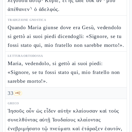
λέγουσα αὐτῷ· Κύριε, εἰ ἦς ὧδε οὐκ ἄν ⸂μου
ἀπέθανεν⸃ ὁ ἀδελφός.
TRADUZIONE GNOSTICA
Quando Maria giunse dove era Gesù, vedendolo
si gettò ai suoi piedi dicendogli: «Signore, se tu
fossi stato qui, mio fratello non sarebbe morto!».
LETTURA ORTODOSSA
Maria, vedendolo, si gettò ai suoi piedi:
«Signore, se tu fossi stato qui, mio fratello non
sarebbe morto!».
33
🗝️
2
GRECO
Ἰησοῦς οὖν ὡς εἶδεν αὐτὴν κλαίουσαν καὶ τοὺς
συνελθόντας αὐτῇ Ἰουδαίους κλαίοντας
ἐνεβριμήσατο τῷ πνεύματι καὶ ἐτάραξεν ἑαυτόν,