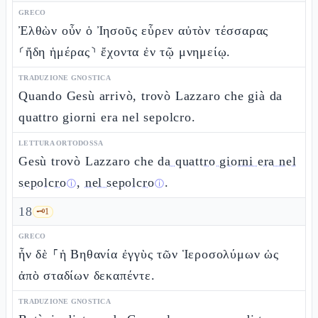
GRECO
Ἐλθὼν οὖν ὁ Ἰησοῦς εὗρεν αὐτὸν τέσσαρας
⸂ἤδη ἡμέρας⸃ ἔχοντα ἐν τῷ μνημείῳ.
TRADUZIONE GNOSTICA
Quando Gesù arrivò, trovò Lazzaro che già da
quattro giorni era nel sepolcro.
LETTURA ORTODOSSA
Gesù trovò Lazzaro che
da quattro giorni era nel
sepolcro
,
nel sepolcro
.
ⓘ
ⓘ
18
🗝️
1
GRECO
ἦν δὲ ⸀ἡ Βηθανία ἐγγὺς τῶν Ἱεροσολύμων ὡς
ἀπὸ σταδίων δεκαπέντε.
TRADUZIONE GNOSTICA