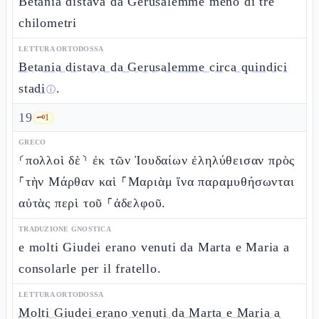
Betània distava da Gerusalemme meno di tre
chilometri
LETTURA ORTODOSSA
Betania distava da Gerusalemme circa quindici
stadi
.
ⓘ
19
🗝️
1
GRECO
⸂πολλοὶ δὲ⸃ ἐκ τῶν Ἰουδαίων ἐληλύθεισαν πρὸς
⸀τὴν Μάρθαν καὶ ⸀Μαριὰμ ἵνα παραμυθήσωνται
αὐτὰς περὶ τοῦ ⸀ἀδελφοῦ.
TRADUZIONE GNOSTICA
e molti Giudei erano venuti da Marta e Maria a
consolarle per il fratello.
LETTURA ORTODOSSA
Molti Giudei erano venuti da Marta e Maria a