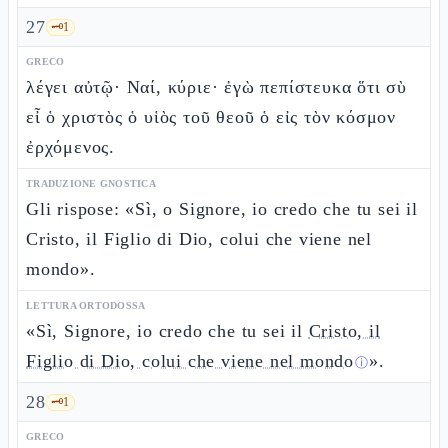
27
🗝️
1
GRECO
λέγει αὐτῷ· Ναί, κύριε· ἐγὼ πεπίστευκα ὅτι σὺ
εἶ ὁ χριστὸς ὁ υἱὸς τοῦ θεοῦ ὁ εἰς τὸν κόσμον
ἐρχόμενος.
TRADUZIONE GNOSTICA
Gli rispose: «Sì, o Signore, io credo che tu sei il
Cristo, il Figlio di Dio, colui che viene nel
mondo».
LETTURA ORTODOSSA
«Sì, Signore, io credo che tu sei il
Cristo, il
Figlio di Dio, colui che viene nel mondo
».
ⓘ
28
🗝️
1
GRECO