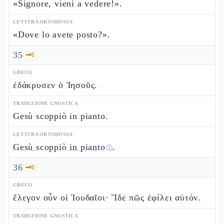
«Signore, vieni a vedere!».
LETTURA ORTODOSSA
«Dove lo avete posto?».
35
🗝️
1
GRECO
ἐδάκρυσεν ὁ Ἰησοῦς.
TRADUZIONE GNOSTICA
Gesù scoppiò in pianto.
LETTURA ORTODOSSA
Gesù scoppiò in pianto
.
ⓘ
36
🗝️
1
GRECO
ἔλεγον οὖν οἱ Ἰουδαῖοι· Ἴδε πῶς ἐφίλει αὐτόν.
TRADUZIONE GNOSTICA