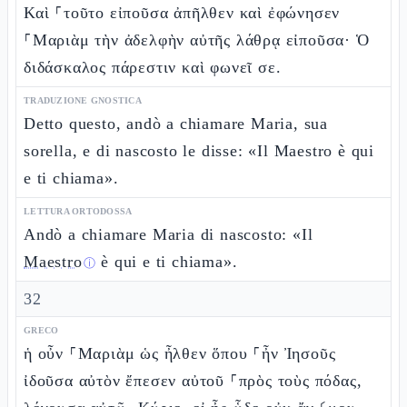
Καὶ ⸀τοῦτο εἰποῦσα ἀπῆλθεν καὶ ἐφώνησεν
⸀Μαριὰμ τὴν ἀδελφὴν αὐτῆς λάθρᾳ εἰποῦσα· Ὁ
διδάσκαλος πάρεστιν καὶ φωνεῖ σε.
TRADUZIONE GNOSTICA
Detto questo, andò a chiamare Maria, sua
sorella, e di nascosto le disse: «Il Maestro è qui
e ti chiama».
LETTURA ORTODOSSA
Andò a chiamare Maria di nascosto: «Il
Maestro
è qui e ti chiama».
ⓘ
32
GRECO
ἡ οὖν ⸀Μαριὰμ ὡς ἦλθεν ὅπου ⸀ἦν Ἰησοῦς
ἰδοῦσα αὐτὸν ἔπεσεν αὐτοῦ ⸀πρὸς τοὺς πόδας,