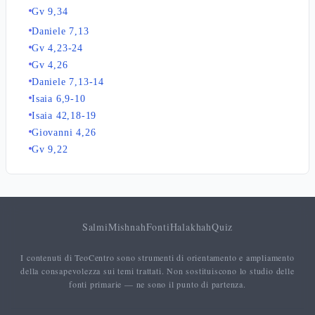
Gv 9,34
Daniele 7,13
Gv 4,23-24
Gv 4,26
Daniele 7,13-14
Isaia 6,9-10
Isaia 42,18-19
Giovanni 4,26
Gv 9,22
Salmi
Mishnah
Fonti
Halakhah
Quiz
I contenuti di TeoCentro sono strumenti di orientamento e ampliamento
della consapevolezza sui temi trattati. Non sostituiscono lo studio delle
fonti primarie — ne sono il punto di partenza.