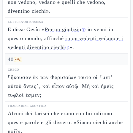
non vedono, vedano e quelli che vedono,
diventino ciechi».
LETTURA ORTODOSSA
E disse Gesù: «
Per un giudizio
io venni in
ⓘ
questo mondo, affinché
i non vedenti vedano e i
vedenti diventino ciechi
».
ⓘ
40
🗝️
2
GRECO
⸀ἤκουσαν ἐκ τῶν Φαρισαίων ταῦτα οἱ ⸂μετ’
αὐτοῦ ὄντες⸃, καὶ εἶπον αὐτῷ· Μὴ καὶ ἡμεῖς
τυφλοί ἐσμεν;
TRADUZIONE GNOSTICA
Alcuni dei farisei che erano con lui udirono
queste parole e gli dissero: «Siamo ciechi anche
noi?».