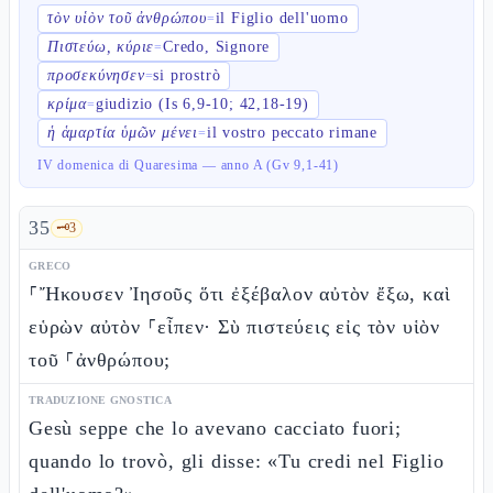
τὸν υἱὸν τοῦ ἀνθρώπου
il Figlio dell'uomo
=
Πιστεύω, κύριε
Credo, Signore
=
προσεκύνησεν
si prostrò
=
κρίμα
giudizio (Is 6,9-10; 42,18-19)
=
ἡ ἁμαρτία ὑμῶν μένει
il vostro peccato rimane
=
IV domenica di Quaresima — anno A (Gv 9,1-41)
35
🗝️
3
GRECO
⸀Ἤκουσεν Ἰησοῦς ὅτι ἐξέβαλον αὐτὸν ἔξω, καὶ
εὑρὼν αὐτὸν ⸀εἶπεν· Σὺ πιστεύεις εἰς τὸν υἱὸν
τοῦ ⸀ἀνθρώπου;
TRADUZIONE GNOSTICA
Gesù seppe che lo avevano cacciato fuori;
quando lo trovò, gli disse: «Tu credi nel Figlio