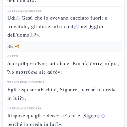
dell'uomo?».
LETTURA ORTODOSSA
Udì
Gesù che lo avevano cacciato fuori; e
ⓘ
trovatolo, gli disse: «Tu
credi
nel
Figlio
ⓘ
dell'uomo
?».
ⓘ
36
🗝️
1
GRECO
ἀπεκρίθη ἐκεῖνος καὶ εἶπεν· Καὶ τίς ἐστιν, κύριε,
ἵνα πιστεύσω εἰς αὐτόν;
TRADUZIONE GNOSTICA
Egli rispose: «E chi è, Signore, perché io creda
in lui?».
LETTURA ORTODOSSA
Rispose quegli e disse: «E chi è,
Signore
,
ⓘ
perché io creda in lui?».