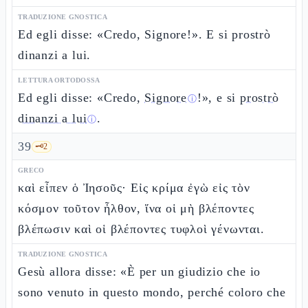
TRADUZIONE GNOSTICA
Ed egli disse: «Credo, Signore!». E si prostrò
dinanzi a lui.
LETTURA ORTODOSSA
Ed egli disse: «Credo,
Signore
!», e si
prostrò
ⓘ
dinanzi a lui
.
ⓘ
39
🗝️
2
GRECO
καὶ εἶπεν ὁ Ἰησοῦς· Εἰς κρίμα ἐγὼ εἰς τὸν
κόσμον τοῦτον ἦλθον, ἵνα οἱ μὴ βλέποντες
βλέπωσιν καὶ οἱ βλέποντες τυφλοὶ γένωνται.
TRADUZIONE GNOSTICA
Gesù allora disse: «È per un giudizio che io
sono venuto in questo mondo, perché coloro che