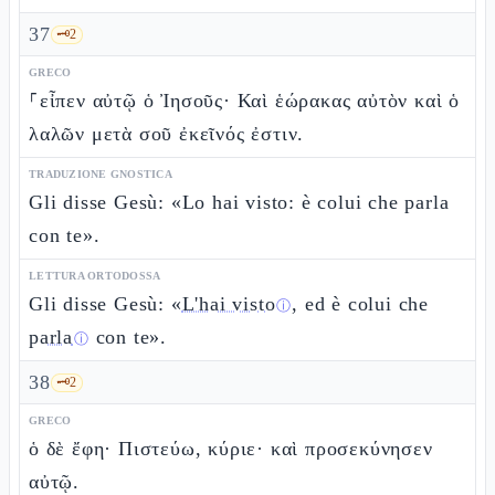
37
🗝️
2
GRECO
⸀εἶπεν αὐτῷ ὁ Ἰησοῦς· Καὶ ἑώρακας αὐτὸν καὶ ὁ
λαλῶν μετὰ σοῦ ἐκεῖνός ἐστιν.
TRADUZIONE GNOSTICA
Gli disse Gesù: «Lo hai visto: è colui che parla
con te».
LETTURA ORTODOSSA
Gli disse Gesù: «
L'hai visto
, ed è colui che
ⓘ
parla
con te».
ⓘ
38
🗝️
2
GRECO
ὁ δὲ ἔφη· Πιστεύω, κύριε· καὶ προσεκύνησεν
αὐτῷ.