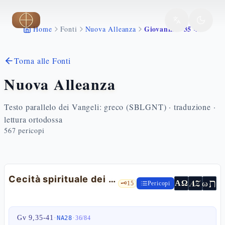
Vai al contenuto principale
Giovanni 9 35 41
Home
Fonti
Nuova Alleanza
Torna alle Fonti
Nuova Alleanza
Testo parallelo dei Vangeli: greco (SBLGNT) · traduzione ·
lettura ortodossa
567
pericopi
Cecità spirituale dei farisei
ת
AZ
ω
ΑΩ
🗝️
15
Pericopi
Gv 9,35-41
·
·
NA28
36
/
84