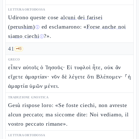
LETTURA ORTODOSSA
Udirono queste cose
alcuni dei farisei
(perushim)
ed esclamarono: «
Forse anche noi
ⓘ
siamo ciechi
?».
ⓘ
41
🗝️
3
GRECO
εἶπεν αὐτοῖς ὁ Ἰησοῦς· Εἰ τυφλοὶ ἦτε, οὐκ ἂν
εἴχετε ἁμαρτίαν· νῦν δὲ λέγετε ὅτι Βλέπομεν· ⸀ἡ
ἁμαρτία ὑμῶν μένει.
TRADUZIONE GNOSTICA
Gesù rispose loro: «Se foste ciechi, non avreste
alcun peccato; ma siccome dite: Noi vediamo, il
vostro peccato rimane».
LETTURA ORTODOSSA