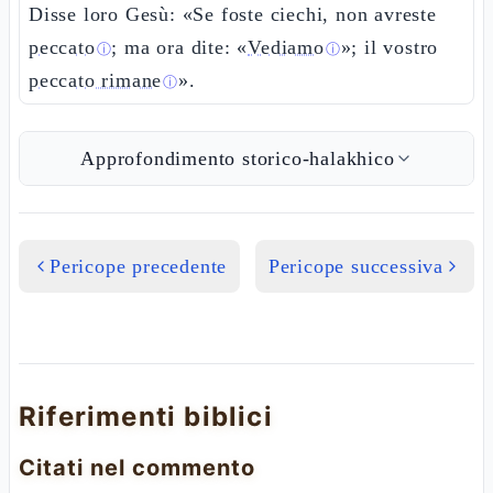
Disse loro Gesù: «Se foste ciechi, non avreste
peccato
; ma ora dite: «
Vediamo
»; il vostro
ⓘ
ⓘ
peccato rimane
».
ⓘ
Approfondimento storico-halakhico
Pericope precedente
Pericope successiva
Riferimenti biblici
Citati nel commento