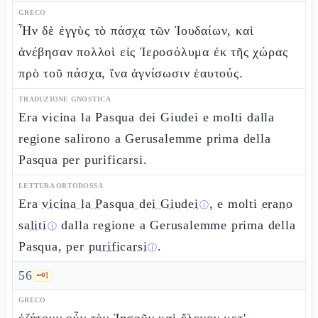
GRECO
Ἦν δὲ ἐγγὺς τὸ πάσχα τῶν Ἰουδαίων, καὶ
ἀνέβησαν πολλοὶ εἰς Ἱεροσόλυμα ἐκ τῆς χώρας
πρὸ τοῦ πάσχα, ἵνα ἁγνίσωσιν ἑαυτούς.
TRADUZIONE GNOSTICA
Era vicina la Pasqua dei Giudei e molti dalla
regione salirono a Gerusalemme prima della
Pasqua per purificarsi.
LETTURA ORTODOSSA
Era
vicina la Pasqua dei Giudei
, e molti
erano
ⓘ
saliti
dalla regione a Gerusalemme prima della
ⓘ
Pasqua, per
purificarsi
.
ⓘ
56
🗝️
1
GRECO