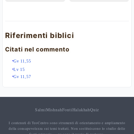
Riferimenti biblici
Citati nel commento
Gv 11,55
Lv 15
Gv 11,57
Salmi
Mishnah
Fonti
Halakhah
Quiz
I contenuti di TeoCentro sono strumenti di orientamento e ampliamento
della consapevolezza sui temi trattati. Non sostituiscono lo studio delle