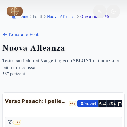
Vai al contenuto principale
Giovanni 11 55 57
Home
Fonti
Nuova Alleanza
Torna alle Fonti
Nuova Alleanza
Testo parallelo dei Vangeli: greco (SBLGNT) · traduzione ·
lettura ortodossa
567
pericopi
Verso Pesach: i pellegrini si purificano e cercano Gesù
ת
AZ
ω
ΑΩ
🗝️
9
Pericopi
55
🗝️
3