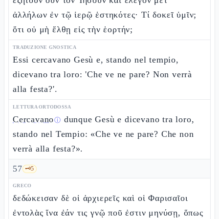
ἐζήτουν οὖν τὸν Ἰησοῦν καὶ ἔλεγον μετ'
ἀλλήλων ἐν τῷ ἱερῷ ἑστηκότες· Τί δοκεῖ ὑμῖν;
ὅτι οὐ μὴ ἔλθῃ εἰς τὴν ἑορτήν;
TRADUZIONE GNOSTICA
Essi cercavano Gesù e, stando nel tempio,
dicevano tra loro: 'Che ve ne pare? Non verrà
alla festa?'.
LETTURA ORTODOSSA
Cercavano
dunque Gesù e dicevano tra loro,
ⓘ
stando nel Tempio: «Che ve ne pare? Che non
verrà alla festa?».
57
🗝️
5
GRECO
δεδώκεισαν δὲ οἱ ἀρχιερεῖς καὶ οἱ Φαρισαῖοι
ἐντολὰς ἵνα ἐάν τις γνῷ ποῦ ἐστιν μηνύσῃ, ὅπως