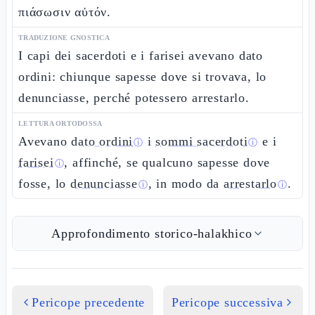
πιάσωσιν αὐτόν.
TRADUZIONE GNOSTICA
I capi dei sacerdoti e i farisei avevano dato
ordini: chiunque sapesse dove si trovava, lo
denunciasse, perché potessero arrestarlo.
LETTURA ORTODOSSA
Avevano
dato ordini
i
sommi sacerdoti
e i
ⓘ
ⓘ
farisei
, affinché, se qualcuno sapesse dove
ⓘ
fosse, lo
denunciasse
, in modo da
arrestarlo
.
ⓘ
ⓘ
Approfondimento storico-halakhico
Pericope precedente
Pericope successiva