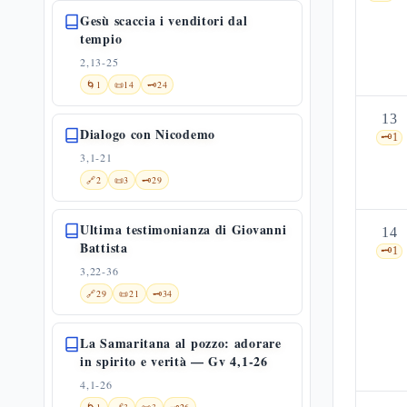
Gesù scaccia i venditori dal
tempio
2,13-25
🌀
1
📜
14
🗝️
24
13
Dialogo con Nicodemo
🗝️
1
3,1-21
🔗
2
📜
3
🗝️
29
Ultima testimonianza di Giovanni
14
Battista
🗝️
1
3,22-36
🔗
29
📜
21
🗝️
34
La Samaritana al pozzo: adorare
in spirito e verità — Gv 4,1-26
4,1-26