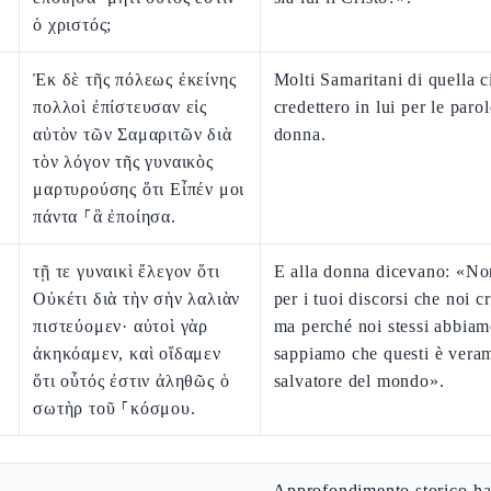
ὁ χριστός;
Ἐκ δὲ τῆς πόλεως ἐκείνης
Molti Samaritani di quella ci
πολλοὶ ἐπίστευσαν εἰς
credettero in lui per le parol
αὐτὸν τῶν Σαμαριτῶν διὰ
donna.
τὸν λόγον τῆς γυναικὸς
μαρτυρούσης ὅτι Εἶπέν μοι
πάντα ⸀ἃ ἐποίησα.
τῇ τε γυναικὶ ἔλεγον ὅτι
E alla donna dicevano: «No
Οὐκέτι διὰ τὴν σὴν λαλιὰν
per i tuoi discorsi che noi 
πιστεύομεν· αὐτοὶ γὰρ
ma perché noi stessi abbiam
ἀκηκόαμεν, καὶ οἴδαμεν
sappiamo che questi è veram
ὅτι οὗτός ἐστιν ἀληθῶς ὁ
salvatore del mondo».
σωτὴρ τοῦ ⸀κόσμου.
Approfondimento storico-ha