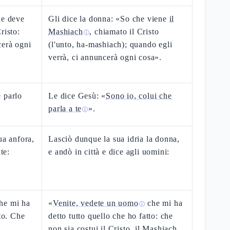
he deve
Gli dice la donna: «So che viene
il
risto:
Mashiach
, chiamato il Cristo
ⓘ
cerà ogni
(l'unto, ha-mashiach); quando egli
verrà, ci annuncerà ogni cosa».
 parlo
Le dice Gesù: «
Sono io, colui che
parla a te
».
ⓘ
ua anfora,
Lasciò dunque la sua idria la donna,
te:
e andò in città e dice agli uomini:
he mi ha
«
Venite, vedete un uomo
che mi ha
ⓘ
tto. Che
detto tutto quello che ho fatto: che
non sia costui il Cristo, il Mashiach