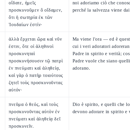
οἴδατε, ἡμεῖς
noi adoriamo ciò che conos
προσκυνοῦμεν ὃ οἴδαμεν,
perché la salvezza viene dai
ὅτι ἡ σωτηρία ἐκ τῶν
Ἰουδαίων ἐστίν·
ἀλλὰ ἔρχεται ὥρα καὶ νῦν
Ma viene l'ora — ed è ques
ἐστιν, ὅτε οἱ ἀληθινοὶ
cui i veri adoratori adoreran
προσκυνηταὶ
Padre in spirito e verità; così
προσκυνήσουσιν τῷ πατρὶ
Padre vuole che siano quelli
ἐν πνεύματι καὶ ἀληθείᾳ,
adorano.
καὶ γὰρ ὁ πατὴρ τοιούτους
ζητεῖ τοὺς προσκυνοῦντας
αὐτόν·
πνεῦμα ὁ θεός, καὶ τοὺς
Dio è spirito, e quelli che l
προσκυνοῦντας αὐτὸν ἐν
devono adorare in spirito e 
πνεύματι καὶ ἀληθείᾳ δεῖ
προσκυνεῖν.