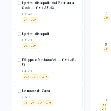
I primi discepoli: dal Battista a
Gesù — Gv 1,35-42
7
1,35-42
🗝️
1
🔗
5
🗝️
17
I primi discepoli
1,35-51
9
🔗
8
🗝️
22
🗝️
2
Filippo e Nathana'el — Gv 1,43-
51
1,43-51
🔗
40
📜
11
🗝️
17
Le nozze di Cana
2,1-12
10
✨
1
🔗
7
📜
3
🗝️
22
🗝️
1
🔗
3