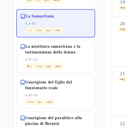
🌀
1
🔗
3
📜
3
🗝️
26
19
🗝️
1
La Samaritana
4,1-42
20
🗝️
2
✨
1
🔗
24
📜
5
🗝️
41
La mietitura samaritana e la
testimonianza della donna
4,27-42
🌀
1
🔗
10
📜
6
🗝️
21
21
🗝️
1
Guarigione del figlio del
funzionario reale
4,43-54
🔗
10
📜
1
🗝️
23
Guarigione del paralitico alla
piscina di Betzatà
22