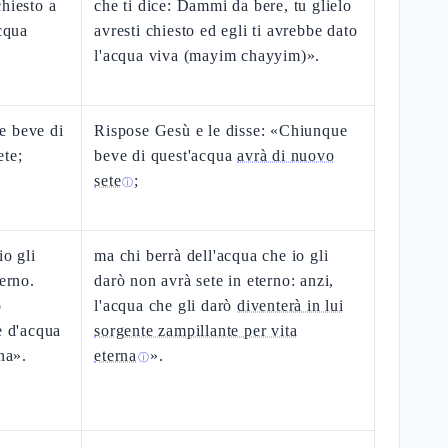
hiesto a
che ti dice: Dammi da bere, tu glielo
acqua
avresti chiesto ed egli ti avrebbe dato
l'acqua viva (mayim chayyim)».
e beve di
Rispose Gesù e le disse: «Chiunque
ete;
beve di quest'acqua
avrà di nuovo
sete
;
ⓘ
io gli
ma chi berrà dell'acqua che io gli
terno.
darò non avrà sete in eterno: anzi,
ò
l'acqua che gli darò
diventerà in lui
e d'acqua
sorgente zampillante per vita
na».
eterna
».
ⓘ