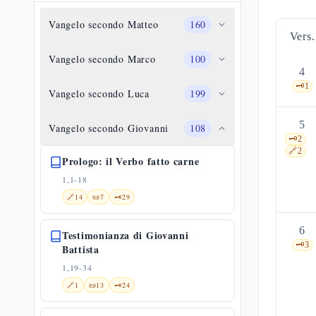
Vangelo secondo Matteo
160
Vers.
Vangelo secondo Marco
100
4
🗝️
1
Vangelo secondo Luca
199
5
Vangelo secondo Giovanni
108
🗝️
2
🔗
2
Prologo: il Verbo fatto carne
1,1-18
🔗
14
📜
7
🗝️
29
6
Testimonianza di Giovanni
🗝️
3
Battista
1,19-34
🔗
1
📜
13
🗝️
24