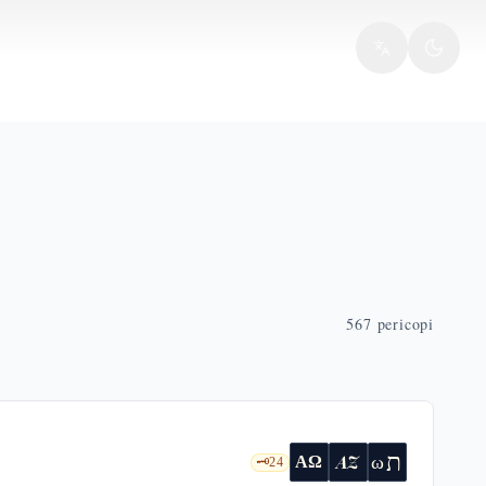
567
pericopi
ת
AZ
ω
ΑΩ
🗝️
24