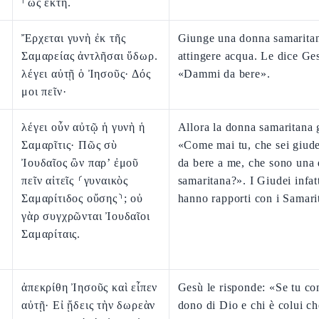
⸀ὡς ἕκτη.
Ἔρχεται γυνὴ ἐκ τῆς
Giunge una donna samarita
Σαμαρείας ἀντλῆσαι ὕδωρ.
attingere acqua. Le dice Ge
λέγει αὐτῇ ὁ Ἰησοῦς· Δός
«Dammi da bere».
μοι πεῖν·
λέγει οὖν αὐτῷ ἡ γυνὴ ἡ
Allora la donna samaritana g
Σαμαρῖτις· Πῶς σὺ
«Come mai tu, che sei giude
Ἰουδαῖος ὢν παρ’ ἐμοῦ
da bere a me, che sono una
πεῖν αἰτεῖς ⸂γυναικὸς
samaritana?». I Giudei infat
Σαμαρίτιδος οὔσης⸃; οὐ
hanno rapporti con i Samari
γὰρ συγχρῶνται Ἰουδαῖοι
Σαμαρίταις.
ἀπεκρίθη Ἰησοῦς καὶ εἶπεν
Gesù le risponde: «Se tu con
αὐτῇ· Εἰ ᾔδεις τὴν δωρεὰν
dono di Dio e chi è colui che