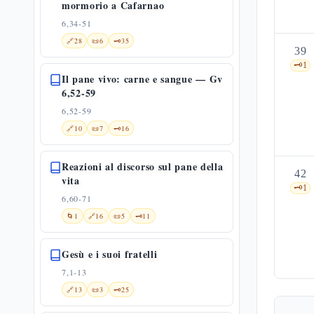
mormorio a Cafarnao
6,34-51
🔗
28
📜
6
🗝️
35
39
🗝️
1
Il pane vivo: carne e sangue — Gv
6,52-59
6,52-59
🔗
10
📜
7
🗝️
16
Reazioni al discorso sul pane della
42
vita
🗝️
1
6,60-71
🌀
1
🔗
16
📜
5
🗝️
11
Gesù e i suoi fratelli
7,1-13
🔗
13
📜
3
🗝️
25