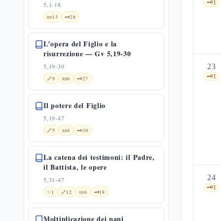
🗝️
1
5,1-18
📜
13
🗝️
28
L’opera del Figlio e la
risurrezione — Gv 5,19-30
5,19-30
23
🗝️
1
🔗
9
📜
6
🗝️
27
Il potere del Figlio
5,19-47
🔗
5
📜
4
🗝️
30
La catena dei testimoni: il Padre,
il Battista, le opere
24
5,31-47
🗝️
1
✨
1
🔗
12
📜
6
🗝️
18
Moltiplicazione dei pani