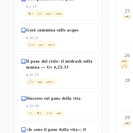
6,1-15
25
🌀
1
🔗
3
📜
5
🗝️
26
🗝️
1
Gesù cammina sulle acque
6,16-21
🔗
12
📜
1
🗝️
17
26
Il pane dal cielo: il midrash sulla
🗝️
1
manna — Gv 6,22-33
🔗
2
6,22-33
28
🔗
2
📜
6
🗝️
23
Discorso sul pane della vita
6,22-59
✨
1
🌀
1
🔗
14
📜
4
29
🗝️
1
«Io sono il pane della vita»: il