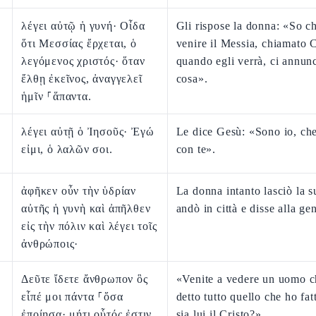
λέγει αὐτῷ ἡ γυνή· Οἶδα
Gli rispose la donna: «So c
ὅτι Μεσσίας ἔρχεται, ὁ
venire il Messia, chiamato C
λεγόμενος χριστός· ὅταν
quando egli verrà, ci annun
ἔλθῃ ἐκεῖνος, ἀναγγελεῖ
cosa».
ἡμῖν ⸀ἅπαντα.
λέγει αὐτῇ ὁ Ἰησοῦς· Ἐγώ
Le dice Gesù: «Sono io, che
εἰμι, ὁ λαλῶν σοι.
con te».
ἀφῆκεν οὖν τὴν ὑδρίαν
La donna intanto lasciò la s
αὐτῆς ἡ γυνὴ καὶ ἀπῆλθεν
andò in città e disse alla gen
εἰς τὴν πόλιν καὶ λέγει τοῖς
ἀνθρώποις·
Δεῦτε ἴδετε ἄνθρωπον ὃς
«Venite a vedere un uomo c
εἶπέ μοι πάντα ⸀ὅσα
detto tutto quello che ho fa
ἐποίησα· μήτι οὗτός ἐστιν
sia lui il Cristo?».