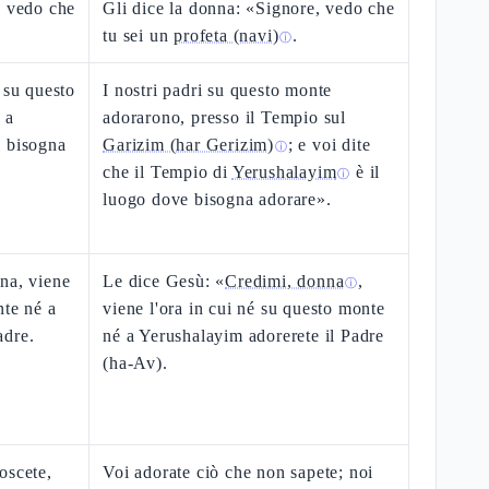
, vedo che
Gli dice la donna: «Signore, vedo che
tu sei un
profeta (navi)
.
ⓘ
 su questo
I nostri padri su questo monte
 a
adorarono, presso il Tempio sul
i bisogna
Garizim (har Gerizim)
; e voi dite
ⓘ
che il Tempio di
Yerushalayim
è il
ⓘ
luogo dove bisogna adorare».
na, viene
Le dice Gesù: «
Credimi, donna
,
ⓘ
nte né a
viene l'ora in cui né su questo monte
adre.
né a Yerushalayim adorerete il Padre
(ha-Av).
oscete,
Voi adorate ciò che non sapete; noi