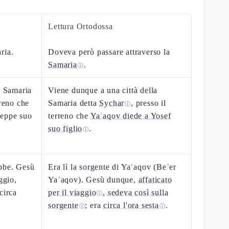
Lettura Ortodossa
ria.
Doveva però passare attraverso la
Samaria
.
ⓘ
a Samaria
Viene dunque a una città della
rreno che
Samaria detta
Sychar
, presso il
ⓘ
seppe suo
terreno che
Yaʿaqov diede a Yosef
suo figlio
.
ⓘ
obbe. Gesù
Era lì la sorgente di Yaʿaqov (Beʾer
ggio,
Yaʿaqov). Gesù dunque,
affaticato
circa
per il viaggio
,
sedeva così sulla
ⓘ
sorgente
; era
circa l'ora sesta
.
ⓘ
ⓘ