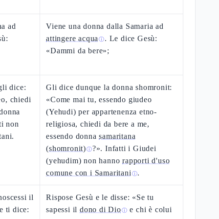
na ad
Viene una donna dalla Samaria ad
sù:
attingere acqua
. Le dice Gesù:
ⓘ
«Dammi da bere»;
li dice:
Gli dice dunque la donna shomronit:
o, chiedi
«Come mai tu, essendo giudeo
 donna
(Yehudi) per appartenenza etno-
ti non
religiosa, chiedi da bere a me,
tani.
essendo donna
samaritana
(shomronit)
?». Infatti i Giudei
ⓘ
(yehudim) non hanno
rapporti d'uso
comune con i Samaritani
.
ⓘ
oscessi il
Rispose Gesù e le disse: «Se tu
 ti dice:
sapessi il
dono di Dio
e chi è colui
ⓘ