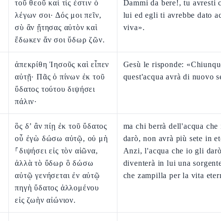
τοῦ θεοῦ καὶ τίς ἐστιν ὁ
Dammi da bere!, tu avresti c
λέγων σοι· Δός μοι πεῖν,
lui ed egli ti avrebbe dato 
σὺ ἂν ᾔτησας αὐτὸν καὶ
viva».
ἔδωκεν ἄν σοι ὕδωρ ζῶν.
ἀπεκρίθη Ἰησοῦς καὶ εἶπεν
Gesù le risponde: «Chiunqu
αὐτῇ· Πᾶς ὁ πίνων ἐκ τοῦ
quest'acqua avrà di nuovo s
ὕδατος τούτου διψήσει
πάλιν·
ὃς δ’ ἂν πίῃ ἐκ τοῦ ὕδατος
ma chi berrà dell'acqua che 
οὗ ἐγὼ δώσω αὐτῷ, οὐ μὴ
darò, non avrà più sete in e
⸀διψήσει εἰς τὸν αἰῶνα,
Anzi, l'acqua che io gli dar
ἀλλὰ τὸ ὕδωρ ὃ δώσω
diventerà in lui una sorgent
αὐτῷ γενήσεται ἐν αὐτῷ
che zampilla per la vita eter
πηγὴ ὕδατος ἁλλομένου
εἰς ζωὴν αἰώνιον.