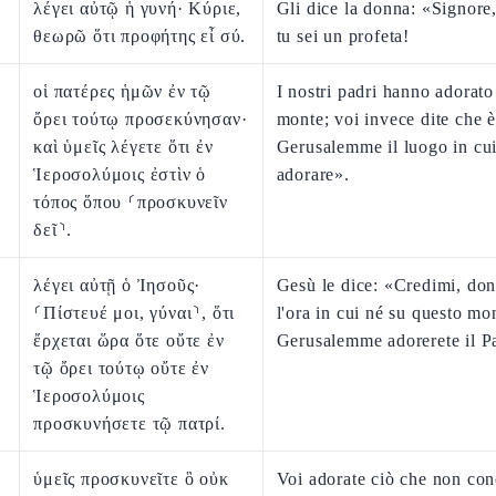
λέγει αὐτῷ ἡ γυνή· Κύριε,
Gli dice la donna: «Signore
θεωρῶ ὅτι προφήτης εἶ σύ.
tu sei un profeta!
οἱ πατέρες ἡμῶν ἐν τῷ
I nostri padri hanno adorato
ὄρει τούτῳ προσεκύνησαν·
monte; voi invece dite che è
καὶ ὑμεῖς λέγετε ὅτι ἐν
Gerusalemme il luogo in cu
Ἱεροσολύμοις ἐστὶν ὁ
adorare».
τόπος ὅπου ⸂προσκυνεῖν
δεῖ⸃.
λέγει αὐτῇ ὁ Ἰησοῦς·
Gesù le dice: «Credimi, don
⸂Πίστευέ μοι, γύναι⸃, ὅτι
l'ora in cui né su questo mo
ἔρχεται ὥρα ὅτε οὔτε ἐν
Gerusalemme adorerete il P
τῷ ὄρει τούτῳ οὔτε ἐν
Ἱεροσολύμοις
προσκυνήσετε τῷ πατρί.
ὑμεῖς προσκυνεῖτε ὃ οὐκ
Voi adorate ciò che non con