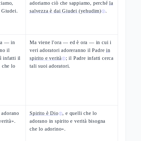
ciamo,
adoriamo ciò che sappiamo, perché
la
 Giudei.
salvezza è dai Giudei (yehudim)
.
ⓘ
ta — in
Ma viene l'ora — ed è ora — in cui i
no il
veri adoratori adoreranno il Padre
in
 infatti il
spirito e verità
; il Padre infatti cerca
ⓘ
 che lo
tali suoi adoratori.
o adorano
Spirito è Dio
, e quelli che lo
ⓘ
verità».
adorano in spirito e verità bisogna
che lo adorino».