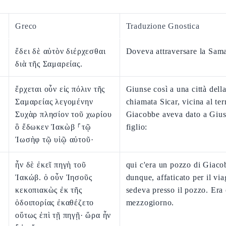
Greco
Traduzione Gnostica
ἔδει δὲ αὐτὸν διέρχεσθαι
Doveva attraversare la Sama
διὰ τῆς Σαμαρείας.
ἔρχεται οὖν εἰς πόλιν τῆς
Giunse così a una città dell
Σαμαρείας λεγομένην
chiamata Sicar, vicina al te
Συχὰρ πλησίον τοῦ χωρίου
Giacobbe aveva dato a Giu
ὃ ἔδωκεν Ἰακὼβ ⸀τῷ
figlio:
Ἰωσὴφ τῷ υἱῷ αὐτοῦ·
ἦν δὲ ἐκεῖ πηγὴ τοῦ
qui c'era un pozzo di Giac
Ἰακώβ. ὁ οὖν Ἰησοῦς
dunque, affaticato per il via
κεκοπιακὼς ἐκ τῆς
sedeva presso il pozzo. Era 
ὁδοιπορίας ἐκαθέζετο
mezzogiorno.
οὕτως ἐπὶ τῇ πηγῇ· ὥρα ἦν