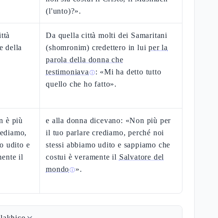
(l'unto)?».
ttà
Da quella città molti dei Samaritani
e della
(shomronim) credettero in lui
per la
parola della donna che
testimoniava
: «Mi ha detto tutto
ⓘ
quello che ho fatto».
n è più
e alla donna dicevano: «Non più per
crediamo,
il tuo parlare crediamo, perché noi
o udito e
stessi abbiamo udito e sappiamo che
ente il
costui è veramente il
Salvatore del
mondo
».
ⓘ
lakhico