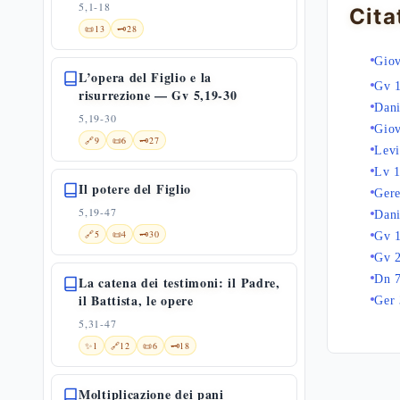
5,1-18
Cita
📜
13
🗝️
28
Giov
L’opera del Figlio e la
Gv 
risurrezione — Gv 5,19-30
Dani
5,19-30
Giov
🔗
9
📜
6
🗝️
27
Levi
Lv 
Il potere del Figlio
Ger
5,19-47
Dani
🔗
5
📜
4
🗝️
30
Gv 
Gv 
Dn 
La catena dei testimoni: il Padre,
il Battista, le opere
Ger 
5,31-47
✨
1
🔗
12
📜
6
🗝️
18
Moltiplicazione dei pani