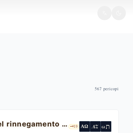
567
pericopi
Il comandamento nuovo e l'annuncio del rinnegamento di Pietro
ת
AZ
ω
ΑΩ
🗝️
19