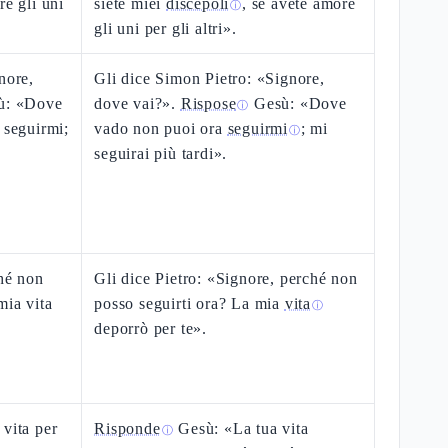
re gli uni
siete miei
discepoli
, se avete amore
ⓘ
gli uni per gli altri».
nore,
Gli dice Simon Pietro: «Signore,
sù: «Dove
dove vai?».
Rispose
Gesù: «Dove
ⓘ
 seguirmi;
vado non puoi ora
seguirmi
; mi
ⓘ
seguirai più tardi».
ché non
Gli dice Pietro: «Signore, perché non
mia vita
posso seguirti ora? La mia
vita
ⓘ
deporrò per te».
 vita per
Risponde
Gesù: «La tua vita
ⓘ