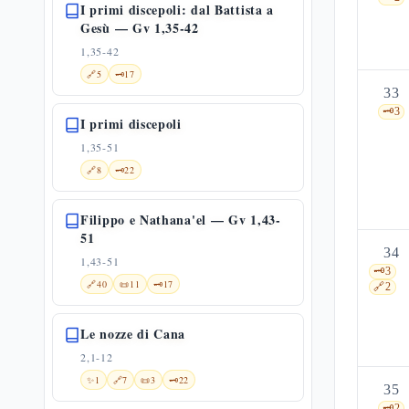
I primi discepoli: dal Battista a
Gesù — Gv 1,35-42
1,35-42
🔗
5
🗝️
17
33
🗝️
3
I primi discepoli
1,35-51
🔗
8
🗝️
22
Filippo e Nathana'el — Gv 1,43-
51
34
1,43-51
🗝️
3
🔗
40
📜
11
🗝️
17
🔗
2
Le nozze di Cana
2,1-12
✨
1
🔗
7
📜
3
🗝️
22
35
🗝️
2