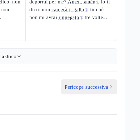
 dico: non
deporrai per me?
Amèn, amèn
io ti
ⓘ
u non
dico: non
canterà il gallo
finché
ⓘ
.
non mi avrai
rinnegato
tre volte».
ⓘ
lakhico
Pericope successiva