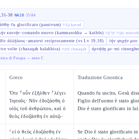
,31-38
·
·
NA28
55
/
84
άσθη
fu glorificato (passivum)
=
כָּבוֹד kavod
λὴν καινήν
comando nuovo (kammasokha → kathōs)
=
צְוָה חֲדָשָׁה
ᾶτε ἀλλήλους
amatevi reciprocamente (vs Lv 19,18)
τὴν ψυχήν μου
=
tre volte (chazaqah halakhica)
ἀρνήσῃ με
mi rinneghe
=
חֲזָקָה chazaqah
=
nica di Pasqua — anno C
Greco
Traduzione Gnostica
Ὅτε ⸀οὖν ἐξῆλθεν ⸀λέγει
Quando fu uscito, Gesù diss
Ἰησοῦς· Νῦν ἐδοξάσθη ὁ
Figlio dell'uomo è stato glor
υἱὸς τοῦ ἀνθρώπου, καὶ ὁ
Dio è stato glorificato in lui
θεὸς ἐδοξάσθη ἐν αὐτῷ·
⸂εἰ ὁ θεὸς ἐδοξάσθη ἐν
Se Dio è stato glorificato in 