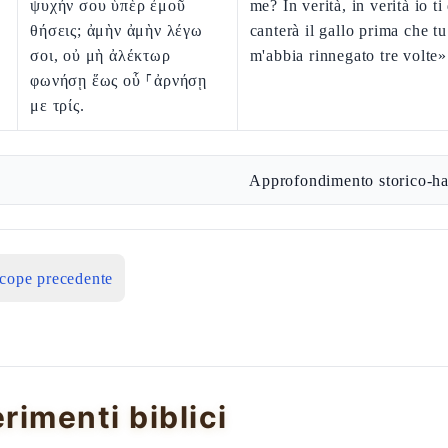
ψυχήν σου ὑπὲρ ἐμοῦ
me? In verità, in verità io ti
θήσεις; ἀμὴν ἀμὴν λέγω
canterà il gallo prima che t
σοι, οὐ μὴ ἀλέκτωρ
m'abbia rinnegato tre volte»
φωνήσῃ ἕως οὗ ⸀ἀρνήσῃ
με τρίς.
Approfondimento storico-ha
icope precedente
erimenti biblici