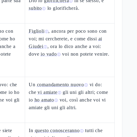
 parte sua
Dio lo
glorificherà
in se stesso, e
ⓘ
subito
lo glorificherà.
ⓘ
ono con
Figlioli
, ancora per poco sono con
ⓘ
come ho
voi; mi cercherete, e come dissi
ai
 anche a
Giudei
, ora lo dico anche a voi:
ⓘ
potete
dove
io vado
voi non potete venire.
ⓘ
ovo: che
Un
comandamento nuovo
vi do:
ⓘ
Come io ho
che
vi amiate
gli uni gli altri; come
ⓘ
he voi gli
io
ho amato
voi, così anche voi vi
ⓘ
amiate gli uni gli altri.
 siete
In
questo conosceranno
tutti che
ⓘ