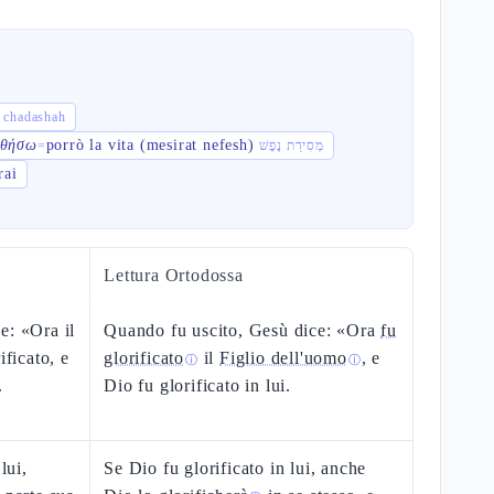
מִ mitzvah chadashah
 θήσω
porrò la vita (mesirat nefesh)
=
מְסִירַת נֶפֶשׁ
rai
Lettura Ortodossa
e: «Ora il
Quando fu uscito, Gesù dice: «Ora
fu
ificato, e
glorificato
il
Figlio dell'uomo
, e
ⓘ
ⓘ
.
Dio fu glorificato in lui.
lui,
Se Dio fu glorificato in lui, anche