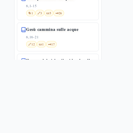
6,1-15
🌀
1
🔗
3
📜
5
🗝️
26
Gesù cammina sulle acque
6,16-21
🔗
12
📜
1
🗝️
17
Il pane dal cielo: il midrash sulla
manna — Gv 6,22-33
6,22-33
🔗
2
📜
6
🗝️
23
Discorso sul pane della vita
6,22-59
✨
1
🌀
1
🔗
14
📜
4
«Io sono il pane della vita»: il