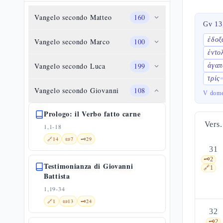
Vangelo secondo Matteo
160
Gv 13
ἐδοξ
Vangelo secondo Marco
100
ἐντο
Vangelo secondo Luca
199
ἀγαπ
τρίς
Vangelo secondo Giovanni
108
V dome
Prologo: il Verbo fatto carne
Vers.
1,1-18
🔗
14
📜
7
🗝️
29
31
🗝️
2
Testimonianza di Giovanni
🔗
1
Battista
1,19-34
🔗
1
📜
13
🗝️
24
32
🗝️
2