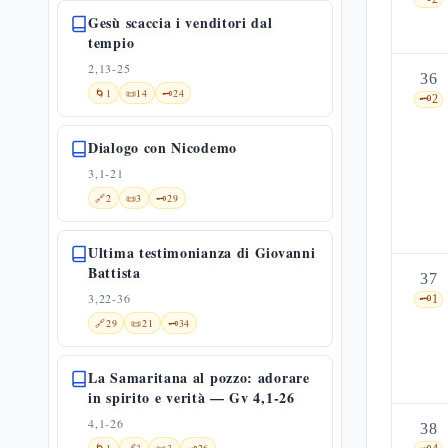
Gesù scaccia i venditori dal
tempio
2,13-25
36
🌀
1
📜
14
🗝️
24
🗝️
2
Dialogo con Nicodemo
3,1-21
🔗
2
📜
3
🗝️
29
Ultima testimonianza di Giovanni
Battista
37
3,22-36
🗝️
1
🔗
29
📜
21
🗝️
34
La Samaritana al pozzo: adorare
in spirito e verità — Gv 4,1-26
4,1-26
38