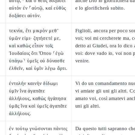
αὐτῷ,⸃ καὶ ὁ θεὸς δοξάσει
anche Dio lo glorificherà da
αὐτὸν ἐν ⸀αὑτῷ, καὶ εὐθὺς
e lo glorificherà subito.
δοξάσει αὐτόν.
τεκνία, ἔτι μικρὸν μεθ’
Figlioli, ancora per poco s
ὑμῶν εἰμι· ζητήσετέ με,
voi; voi mi cercherete ma, 
καὶ καθὼς εἶπον τοῖς
detto ai Giudei, ora lo dico
Ἰουδαίοις ὅτι Ὅπου ⸂ἐγὼ
voi: dove vado io, voi non 
ὑπάγω⸃ ὑμεῖς οὐ δύνασθε
venire.
ἐλθεῖν, καὶ ὑμῖν λέγω ἄρτι.
ἐντολὴν καινὴν δίδωμι
Vi do un comandamento nu
ὑμῖν ἵνα ἀγαπᾶτε
vi amiate gli uni gli altri. 
ἀλλήλους, καθὼς ἠγάπησα
amato voi, così amatevi anc
ὑμᾶς ἵνα καὶ ὑμεῖς ἀγαπᾶτε
uni gli altri.
ἀλλήλους.
ἐν τούτῳ γνώσονται πάντες
Da questo tutti sapranno che