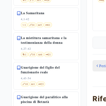
🌀
1
🔗
3
📜
3
🗝️
26
🗝️
4
La Samaritana
4,1-42
✨
1
🔗
24
📜
5
🗝️
41
La mietitura samaritana e la
testimonianza della donna
4,27-42
🌀
1
🔗
10
📜
6
🗝️
21
Per
Guarigione del figlio del
funzionario reale
4,43-54
🔗
10
📜
1
🗝️
23
Guarigione del paralitico alla
Rif
piscina di Betzatà