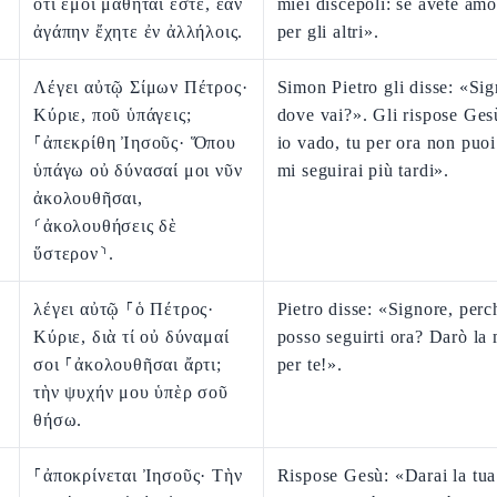
ὅτι ἐμοὶ μαθηταί ἐστε, ἐὰν
miei discepoli: se avete amo
ἀγάπην ἔχητε ἐν ἀλλήλοις.
per gli altri».
Λέγει αὐτῷ Σίμων Πέτρος·
Simon Pietro gli disse: «Sig
Κύριε, ποῦ ὑπάγεις;
dove vai?». Gli rispose Ge
⸀ἀπεκρίθη Ἰησοῦς· Ὅπου
io vado, tu per ora non puoi
ὑπάγω οὐ δύνασαί μοι νῦν
mi seguirai più tardi».
ἀκολουθῆσαι,
⸂ἀκολουθήσεις δὲ
ὕστερον⸃.
λέγει αὐτῷ ⸀ὁ Πέτρος·
Pietro disse: «Signore, per
Κύριε, διὰ τί οὐ δύναμαί
posso seguirti ora? Darò la 
σοι ⸀ἀκολουθῆσαι ἄρτι;
per te!».
τὴν ψυχήν μου ὑπὲρ σοῦ
θήσω.
⸀ἀποκρίνεται Ἰησοῦς· Τὴν
Rispose Gesù: «Darai la tua