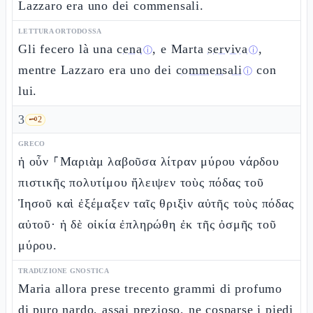
Lazzaro era uno dei commensali.
LETTURA ORTODOSSA
Gli fecero là una
cena
, e Marta
serviva
,
ⓘ
ⓘ
mentre Lazzaro era uno dei
commensali
con
ⓘ
lui.
3
🗝️
2
GRECO
ἡ οὖν ⸀Μαριὰμ λαβοῦσα λίτραν μύρου νάρδου
πιστικῆς πολυτίμου ἤλειψεν τοὺς πόδας τοῦ
Ἰησοῦ καὶ ἐξέμαξεν ταῖς θριξὶν αὐτῆς τοὺς πόδας
αὐτοῦ· ἡ δὲ οἰκία ἐπληρώθη ἐκ τῆς ὀσμῆς τοῦ
μύρου.
TRADUZIONE GNOSTICA
Maria allora prese trecento grammi di profumo
di puro nardo, assai prezioso, ne cosparse i piedi