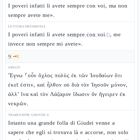
I poveri infatti li avete sempre con voi, ma non
sempre avete me».
LETTURA ORTODOSSA
I poveri infatti li avete
sempre con voi
, me
ⓘ
invece non sempre mi avete».
9
🗝️
1
GRECO
Ἔγνω ⸀οὖν ὄχλος πολὺς ἐκ τῶν Ἰουδαίων ὅτι
ἐκεῖ ἐστιν, καὶ ἦλθον οὐ διὰ τὸν Ἰησοῦν μόνον,
ἀλλ’ ἵνα καὶ τὸν Λάζαρον ἴδωσιν ὃν ἤγειρεν ἐκ
νεκρῶν.
TRADUZIONE GNOSTICA
Intanto una grande folla di Giudei venne a
sapere che egli si trovava là e accorse, non solo