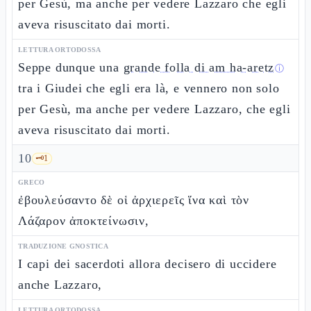
per Gesù, ma anche per vedere Lazzaro che egli
aveva risuscitato dai morti.
LETTURA ORTODOSSA
Seppe dunque una
grande folla di am ha-aretz
ⓘ
tra i Giudei che egli era là, e vennero non solo
per Gesù, ma anche per vedere Lazzaro, che egli
aveva risuscitato dai morti.
10
🗝️
1
GRECO
ἐβουλεύσαντο δὲ οἱ ἀρχιερεῖς ἵνα καὶ τὸν
Λάζαρον ἀποκτείνωσιν,
TRADUZIONE GNOSTICA
I capi dei sacerdoti allora decisero di uccidere
anche Lazzaro,
LETTURA ORTODOSSA