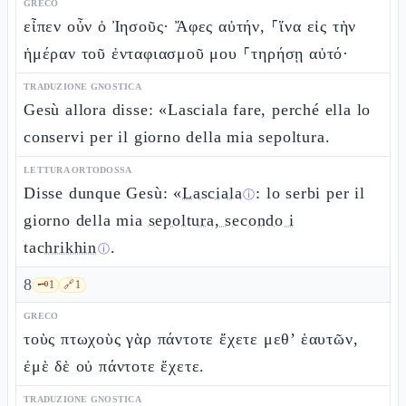
GRECO
εἶπεν οὖν ὁ Ἰησοῦς· Ἄφες αὐτήν, ⸀ἵνα εἰς τὴν
ἡμέραν τοῦ ἐνταφιασμοῦ μου ⸀τηρήσῃ αὐτό·
TRADUZIONE GNOSTICA
Gesù allora disse: «Lasciala fare, perché ella lo
conservi per il giorno della mia sepoltura.
LETTURA ORTODOSSA
Disse dunque Gesù: «
Lasciala
: lo serbi per il
ⓘ
giorno della mia
sepoltura, secondo i
tachrikhin
.
ⓘ
8
🗝️
1
🔗
1
GRECO
τοὺς πτωχοὺς γὰρ πάντοτε ἔχετε μεθ’ ἑαυτῶν,
ἐμὲ δὲ οὐ πάντοτε ἔχετε.
TRADUZIONE GNOSTICA