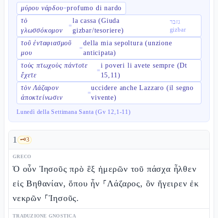
μύρου νάρδου
profumo di nardo
=
τὸ
la cassa (Giuda
גזבר
=
gizbar
γλωσσόκομον
gizbar/tesoriere)
τοῦ ἐνταφιασμοῦ
della mia sepoltura (unzione
=
μου
anticipata)
τοὺς πτωχοὺς πάντοτε
i poveri li avete sempre (Dt
=
ἔχετε
15,11)
τὸν Λάζαρον
uccidere anche Lazzaro (il segno
=
ἀποκτείνωσιν
vivente)
Lunedì della Settimana Santa (Gv 12,1-11)
1
🗝️
3
GRECO
Ὁ οὖν Ἰησοῦς πρὸ ἓξ ἡμερῶν τοῦ πάσχα ἦλθεν
εἰς Βηθανίαν, ὅπου ἦν ⸀Λάζαρος, ὃν ἤγειρεν ἐκ
νεκρῶν ⸀Ἰησοῦς.
TRADUZIONE GNOSTICA