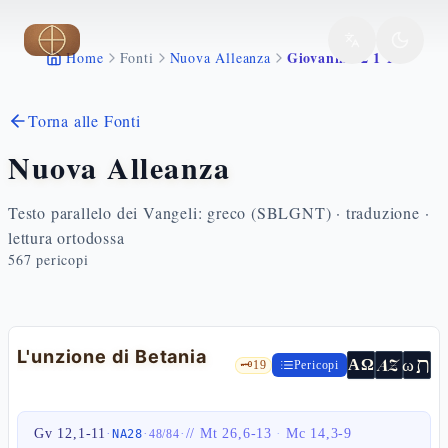
Vai al contenuto principale
Giovanni 12 1 11
Home
Fonti
Nuova Alleanza
Torna alle Fonti
Nuova Alleanza
Testo parallelo dei Vangeli: greco (SBLGNT) · traduzione ·
lettura ortodossa
567
pericopi
L'unzione di Betania
ת
AZ
ω
ΑΩ
🗝️
19
Pericopi
Gv 12,1-11
·
·
·
//
Mt 26,6-13
·
Mc 14,3-9
NA28
48
/
84