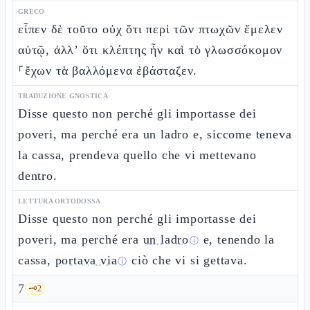
GRECO
εἶπεν δὲ τοῦτο οὐχ ὅτι περὶ τῶν πτωχῶν ἔμελεν
αὐτῷ, ἀλλ’ ὅτι κλέπτης ἦν καὶ τὸ γλωσσόκομον
⸀ἔχων τὰ βαλλόμενα ἐβάσταζεν.
TRADUZIONE GNOSTICA
Disse questo non perché gli importasse dei
poveri, ma perché era un ladro e, siccome teneva
la cassa, prendeva quello che vi mettevano
dentro.
LETTURA ORTODOSSA
Disse questo non perché gli importasse dei
poveri, ma perché era
un ladro
e, tenendo la
ⓘ
cassa,
portava via
ciò che vi si gettava.
ⓘ
7
🗝️
2