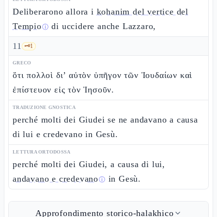
Deliberarono allora i
kohanim del vertice del
Tempio
di uccidere anche Lazzaro,
ⓘ
11
🗝️
1
GRECO
ὅτι πολλοὶ δι’ αὐτὸν ὑπῆγον τῶν Ἰουδαίων καὶ
ἐπίστευον εἰς τὸν Ἰησοῦν.
TRADUZIONE GNOSTICA
perché molti dei Giudei se ne andavano a causa
di lui e credevano in Gesù.
LETTURA ORTODOSSA
perché molti dei Giudei, a causa di lui,
andavano e credevano
in Gesù.
ⓘ
Approfondimento storico-halakhico