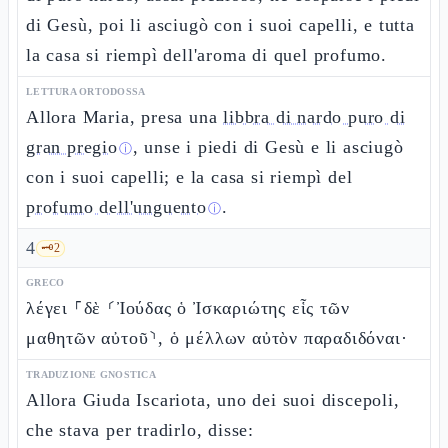
di Gesù, poi li asciugò con i suoi capelli, e tutta
la casa si riempì dell'aroma di quel profumo.
LETTURA ORTODOSSA
Allora Maria, presa una
libbra di nardo puro di
gran pregio
, unse i piedi di Gesù e li asciugò
ⓘ
con i suoi capelli; e la casa si riempì del
profumo dell'unguento
.
ⓘ
4
🗝️
2
GRECO
λέγει ⸀δὲ ⸂Ἰούδας ὁ Ἰσκαριώτης εἷς τῶν
μαθητῶν αὐτοῦ⸃, ὁ μέλλων αὐτὸν παραδιδόναι·
TRADUZIONE GNOSTICA
Allora Giuda Iscariota, uno dei suoi discepoli,
che stava per tradirlo, disse: