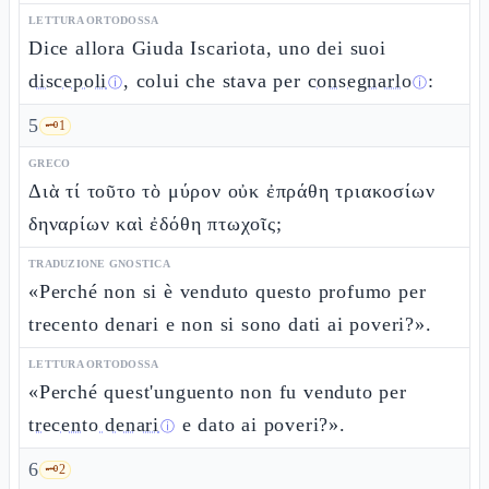
LETTURA ORTODOSSA
Dice allora Giuda Iscariota, uno dei suoi
discepoli
, colui che stava per
consegnarlo
:
ⓘ
ⓘ
5
🗝️
1
GRECO
Διὰ τί τοῦτο τὸ μύρον οὐκ ἐπράθη τριακοσίων
δηναρίων καὶ ἐδόθη πτωχοῖς;
TRADUZIONE GNOSTICA
«Perché non si è venduto questo profumo per
trecento denari e non si sono dati ai poveri?».
LETTURA ORTODOSSA
«Perché quest'unguento non fu venduto per
trecento denari
e dato ai poveri?».
ⓘ
6
🗝️
2