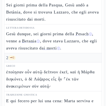
Sei giorni prima della Pasqua, Gesù andò a
Betània, dove si trovava Lazzaro, che egli aveva
risuscitato dai morti.
LETTURA ORTODOSSA
Gesù dunque, sei giorni prima della
Pesach
,
ⓘ
venne a
Betania
, dove stava Lazzaro, che egli
ⓘ
aveva risuscitato
dai morti
.
ⓘ
2
🗝️
3
GRECO
ἐποίησαν οὖν αὐτῷ δεῖπνον ἐκεῖ, καὶ ἡ Μάρθα
διηκόνει, ὁ δὲ Λάζαρος εἷς ἦν ⸀ἐκ τῶν
ἀνακειμένων σὺν αὐτῷ·
TRADUZIONE GNOSTICA
E qui fecero per lui una cena: Marta serviva e