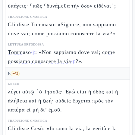
ὑπάγεις· ⸀πῶς ⸂δυνάμεθα τὴν ὁδὸν εἰδέναι⸃;
TRADUZIONE GNOSTICA
Gli disse Tommaso: «Signore, non sappiamo
dove vai; come possiamo conoscere la via?».
LETTURA ORTODOSSA
Tommaso
: «Non sappiamo dove vai;
come
ⓘ
possiamo conoscere la via
?».
ⓘ
6
🗝️
2
GRECO
λέγει αὐτῷ ⸀ὁ Ἰησοῦς· Ἐγώ εἰμι ἡ ὁδὸς καὶ ἡ
ἀλήθεια καὶ ἡ ζωή· οὐδεὶς ἔρχεται πρὸς τὸν
πατέρα εἰ μὴ δι’ ἐμοῦ.
TRADUZIONE GNOSTICA
Gli disse Gesù: «Io sono la via, la verità e la