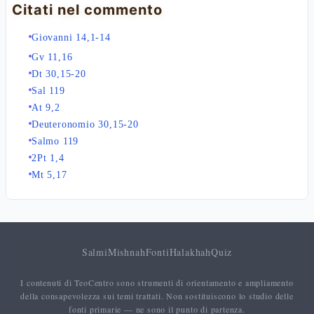
Citati nel commento
Giovanni 14,1-14
Gv 11,16
Dt 30,15-20
Sal 119
At 9,2
Deuteronomio 30,15-20
Salmo 119
2Pt 1,4
Mt 5,17
Salmi
Mishnah
Fonti
Halakhah
Quiz
I contenuti di TeoCentro sono strumenti di orientamento e ampliamento
della consapevolezza sui temi trattati. Non sostituiscono lo studio delle
fonti primarie — ne sono il punto di partenza.