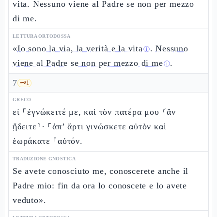
vita. Nessuno viene al Padre se non per mezzo
di me.
LETTURA ORTODOSSA
«
Io sono la via, la verità e la vita
.
Nessuno
ⓘ
viene al Padre se non per mezzo di me
.
ⓘ
7
🗝️
1
GRECO
εἰ ⸀ἐγνώκειτέ με, καὶ τὸν πατέρα μου ⸂ἂν
ᾔδειτε⸃· ⸀ἀπ’ ἄρτι γινώσκετε αὐτὸν καὶ
ἑωράκατε ⸀αὐτόν.
TRADUZIONE GNOSTICA
Se avete conosciuto me, conoscerete anche il
Padre mio: fin da ora lo conoscete e lo avete
veduto».