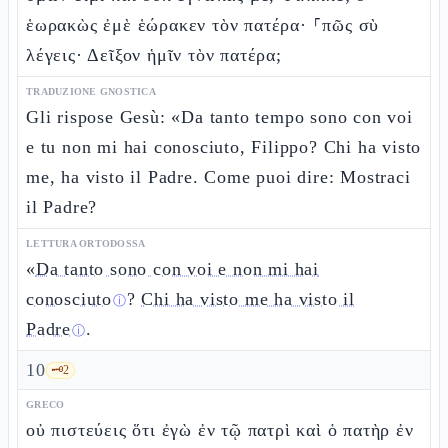
ἑωρακὼς ἐμὲ ἑώρακεν τὸν πατέρα· ⸀πῶς σὺ
λέγεις· Δεῖξον ἡμῖν τὸν πατέρα;
TRADUZIONE GNOSTICA
Gli rispose Gesù: «Da tanto tempo sono con voi
e tu non mi hai conosciuto, Filippo? Chi ha visto
me, ha visto il Padre. Come puoi dire: Mostraci
il Padre?
LETTURA ORTODOSSA
«
Da tanto sono con voi e non mi hai
conosciuto
?
Chi ha visto me ha visto il
ⓘ
Padre
.
ⓘ
10
🗝️
2
GRECO
οὐ πιστεύεις ὅτι ἐγὼ ἐν τῷ πατρὶ καὶ ὁ πατὴρ ἐν