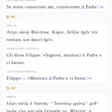
LETTURA ORTODOSSA
Se avete conosciuto me, conoscerete il Padre
».
ⓘ
8
🗝️
2
GRECO
Λέγει αὐτῷ Φίλιππος· Κύριε, δεῖξον ἡμῖν τὸν
πατέρα, καὶ ἀρκεῖ ἡμῖν.
TRADUZIONE GNOSTICA
Gli disse Filippo: «Signore, mostraci il Padre e
ci basta».
LETTURA ORTODOSSA
Filippo
: «
Mostraci il Padre e ci basta
».
ⓘ
ⓘ
9
🗝️
2
GRECO
λέγει αὐτῷ ὁ Ἰησοῦς· ⸂Τοσούτῳ χρόνῳ⸃ μεθ’
ὑμῶν εἰμι καὶ οὐκ ἔγνωκάς με, Φίλιππε; ὁ