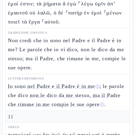
ἐμοί ἐστιν; τὰ ῥήματα ἃ ἐγὼ ⸀λέγω ὑμῖν ἀπ’
ἐμαυτοῦ οὐ λαλῶ, ὁ δὲ ⸀πατὴρ ἐν ἐμοὶ ⸀μένων
ποιεῖ τὰ ἔργα ⸀αὐτοῦ.
TRADUZIONE GNOSTICA
Non credi che io sono nel Padre e il Padre è in
me? Le parole che io vi dico, non le dico da me
stesso; ma il Padre, che rimane in me, compie le
sue opere.
LETTURA ORTODOSSA
Io sono nel Padre e il Padre è in me
; le parole
ⓘ
che dico
non le dico da me stesso, ma il Padre
che rimane in me compie le sue opere
.
ⓘ
11
GRECO
πιστεύετέ μοι ὅτι ἐγὼ ἐν τῷ πατρὶ καὶ ὁ πατὴρ