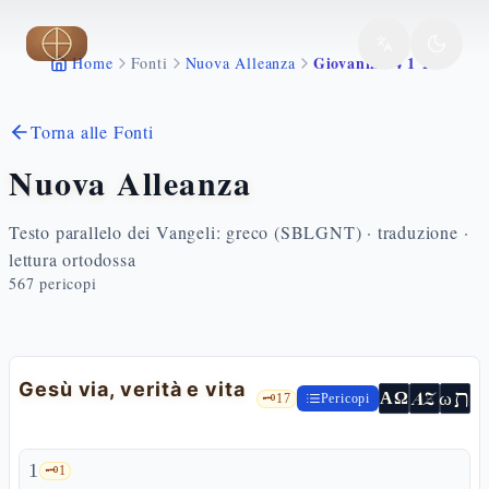
Vai al contenuto principale
Giovanni 14 1 14
Home
Fonti
Nuova Alleanza
Torna alle Fonti
Nuova Alleanza
Testo parallelo dei Vangeli: greco (SBLGNT) · traduzione ·
lettura ortodossa
567
pericopi
Gesù via, verità e vita
ת
AZ
ω
ΑΩ
🗝️
17
Pericopi
1
🗝️
1