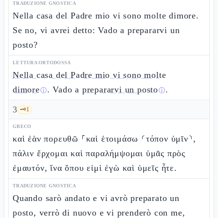
TRADUZIONE GNOSTICA
Nella casa del Padre mio vi sono molte dimore.
Se no, vi avrei detto: Vado a prepararvi un
posto?
LETTURA ORTODOSSA
Nella casa del Padre mio vi sono molte
dimore
. Vado a
prepararvi un posto
.
ⓘ
ⓘ
3
🗝️
1
GRECO
καὶ ἐὰν πορευθῶ ⸀καὶ ἑτοιμάσω ⸂τόπον ὑμῖν⸃,
πάλιν ἔρχομαι καὶ παραλήμψομαι ὑμᾶς πρὸς
ἐμαυτόν, ἵνα ὅπου εἰμὶ ἐγὼ καὶ ὑμεῖς ἦτε.
TRADUZIONE GNOSTICA
Quando sarò andato e vi avrò preparato un
posto, verrò di nuovo e vi prenderò con me,