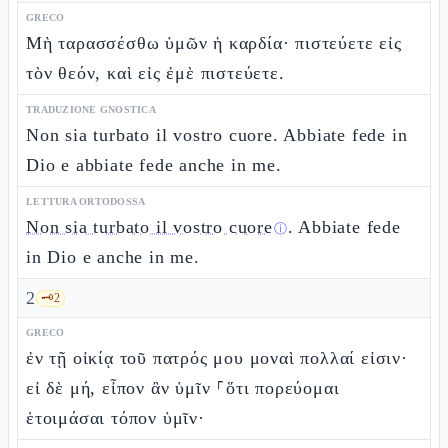
GRECO
Μὴ ταρασσέσθω ὑμῶν ἡ καρδία· πιστεύετε εἰς
τὸν θεόν, καὶ εἰς ἐμὲ πιστεύετε.
TRADUZIONE GNOSTICA
Non sia turbato il vostro cuore. Abbiate fede in
Dio e abbiate fede anche in me.
LETTURA ORTODOSSA
Non sia turbato il vostro cuore
. Abbiate fede
ⓘ
in Dio e anche in me.
2
🗝️
2
GRECO
ἐν τῇ οἰκίᾳ τοῦ πατρός μου μοναὶ πολλαί εἰσιν·
εἰ δὲ μή, εἶπον ἂν ὑμῖν ⸀ὅτι πορεύομαι
ἑτοιμάσαι τόπον ὑμῖν·