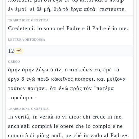
ἐν ἐμοί· εἰ δὲ μή, διὰ τὰ ἔργα αὐτὰ ⸀πιστεύετε.
TRADUZIONE GNOSTICA
Credetemi: io sono nel Padre e il Padre è in me.
LETTURA ORTODOSSA
12
🗝️
2
GRECO
ἀμὴν ἀμὴν λέγω ὑμῖν, ὁ πιστεύων εἰς ἐμὲ τὰ
ἔργα ἃ ἐγὼ ποιῶ κἀκεῖνος ποιήσει, καὶ μείζονα
τούτων ποιήσει, ὅτι ἐγὼ πρὸς τὸν ⸀πατέρα
πορεύομαι·
TRADUZIONE GNOSTICA
In verità, in verità io vi dico: chi crede in me,
anch'egli compirà le opere che io compio e ne
compirà di più grandi, perché io vado al Padre».