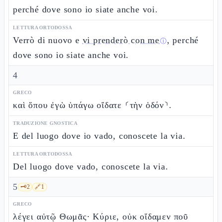
perché dove sono io siate anche voi.
LETTURA ORTODOSSA
Verrò di nuovo e
vi prenderò con me
, perché
ⓘ
dove sono io siate anche voi.
4
GRECO
καὶ ὅπου ἐγὼ ὑπάγω οἴδατε ⸂τὴν ὁδόν⸃.
TRADUZIONE GNOSTICA
E del luogo dove io vado, conoscete la via.
LETTURA ORTODOSSA
Del luogo dove vado, conoscete la via.
5
🗝️
2
🔗
1
GRECO
λέγει αὐτῷ Θωμᾶς· Κύριε, οὐκ οἴδαμεν ποῦ