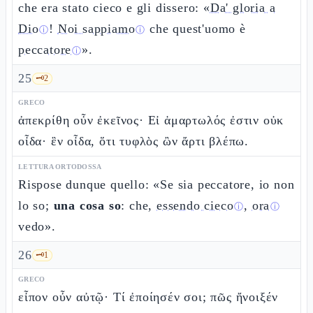
che era stato cieco e gli dissero: «
Da' gloria a
Dio
!
Noi sappiamo
che quest'uomo è
ⓘ
ⓘ
peccatore
».
ⓘ
25
🗝️
2
GRECO
ἀπεκρίθη οὖν ἐκεῖνος· Εἰ ἁμαρτωλός ἐστιν οὐκ
οἶδα· ἓν οἶδα, ὅτι τυφλὸς ὢν ἄρτι βλέπω.
LETTURA ORTODOSSA
Rispose dunque quello: «Se sia peccatore, io non
lo so;
una cosa so
: che,
essendo cieco
,
ora
ⓘ
ⓘ
vedo».
26
🗝️
1
GRECO
εἶπον οὖν αὐτῷ· Τί ἐποίησέν σοι; πῶς ἤνοιξέν