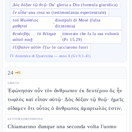
Δὸς δόξαν τῷ θεῷ
Da' gloria a Dio (formula giuridica)
=
ἓν οἶδα
una cosa so (testimonianza esperienziale)
=
τοῦ Μωϋσέως
discepoli di Mosè (falsa
=
μαθηταί
dicotomia)
θεοσεβὴς ... τὸ θέλημα
timorato che fa la sua volontà
=
αὐτοῦ ποιῇ
(Pr 15,29)
ἐξέβαλον αὐτὸν ἔξω
lo cacciarono fuori
=
IV domenica di Quaresima — anno A (Gv 9,1-41)
24
🗝️
3
GRECO
Ἐφώνησαν οὖν τὸν ἄνθρωπον ἐκ δευτέρου ὃς ἦν
τυφλὸς καὶ εἶπαν αὐτῷ· Δὸς δόξαν τῷ θεῷ· ἡμεῖς
οἴδαμεν ὅτι οὗτος ὁ ἄνθρωπος ἁμαρτωλός ἐστιν.
LETTURA ORTODOSSA
Chiamarono dunque una seconda volta l'uomo