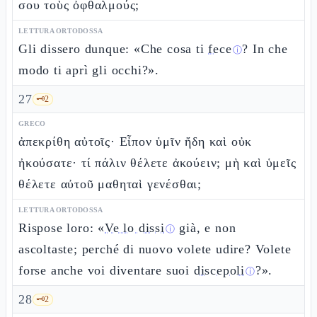
σου τοὺς ὀφθαλμούς;
LETTURA ORTODOSSA
Gli dissero dunque: «Che cosa ti
fece
? In che
ⓘ
modo ti aprì gli occhi?».
27
🗝️
2
GRECO
ἀπεκρίθη αὐτοῖς· Εἶπον ὑμῖν ἤδη καὶ οὐκ
ἠκούσατε· τί πάλιν θέλετε ἀκούειν; μὴ καὶ ὑμεῖς
θέλετε αὐτοῦ μαθηταὶ γενέσθαι;
LETTURA ORTODOSSA
Rispose loro: «
Ve lo dissi
già, e non
ⓘ
ascoltaste; perché di nuovo volete udire? Volete
forse anche voi diventare suoi
discepoli
?».
ⓘ
28
🗝️
2