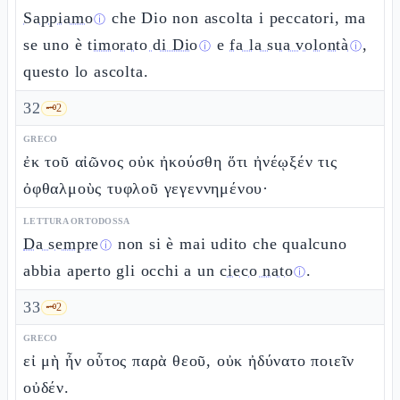
Sappiamo
che Dio non ascolta i peccatori, ma
ⓘ
se uno è
timorato di Dio
e
fa la sua volontà
,
ⓘ
ⓘ
questo lo ascolta.
32
🗝️
2
GRECO
ἐκ τοῦ αἰῶνος οὐκ ἠκούσθη ὅτι ἠνέῳξέν τις
ὀφθαλμοὺς τυφλοῦ γεγεννημένου·
LETTURA ORTODOSSA
Da sempre
non si è mai udito che qualcuno
ⓘ
abbia aperto gli occhi a un
cieco nato
.
ⓘ
33
🗝️
2
GRECO
εἰ μὴ ἦν οὗτος παρὰ θεοῦ, οὐκ ἠδύνατο ποιεῖν
οὐδέν.