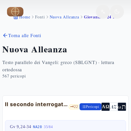
Vai al contenuto principale
Giovanni 9 24 34
Home
Fonti
Nuova Alleanza
Torna alle Fonti
Nuova Alleanza
Testo parallelo dei Vangeli: greco (SBLGNT) · lettura
ortodossa
567
pericopi
Il secondo interrogatorio: discepoli di Mosè o di Gesù? — Gv 9,24-34
ת
AZ
ω
ΑΩ
🗝️
22
Pericopi
Gv 9,24-34
·
·
NA28
35
/
84