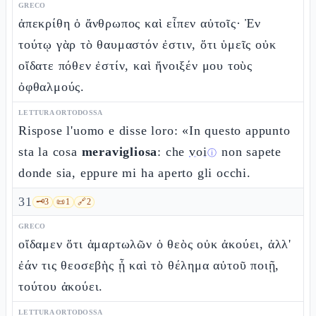
GRECO
ἀπεκρίθη ὁ ἄνθρωπος καὶ εἶπεν αὐτοῖς· Ἐν
τούτῳ γὰρ τὸ θαυμαστόν ἐστιν, ὅτι ὑμεῖς οὐκ
οἴδατε πόθεν ἐστίν, καὶ ἤνοιξέν μου τοὺς
ὀφθαλμούς.
LETTURA ORTODOSSA
Rispose l'uomo e disse loro: «In questo appunto
sta la cosa
meravigliosa
: che
voi
non sapete
ⓘ
donde sia, eppure mi ha aperto gli occhi.
31
🗝️
3
📜
1
🔗
2
GRECO
οἴδαμεν ὅτι ἁμαρτωλῶν ὁ θεὸς οὐκ ἀκούει, ἀλλ'
ἐάν τις θεοσεβὴς ᾖ καὶ τὸ θέλημα αὐτοῦ ποιῇ,
τούτου ἀκούει.
LETTURA ORTODOSSA