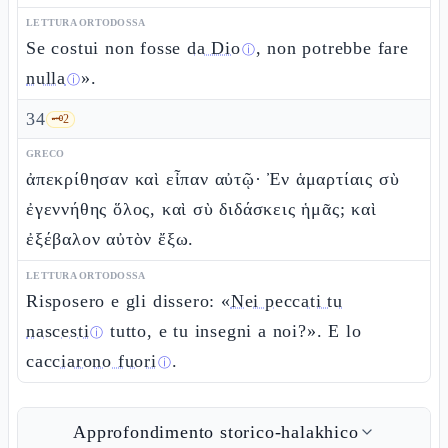
LETTURA ORTODOSSA
Se costui non fosse
da Dio
, non potrebbe fare
ⓘ
nulla
».
ⓘ
34
🗝️
2
GRECO
ἀπεκρίθησαν καὶ εἶπαν αὐτῷ· Ἐν ἁμαρτίαις σὺ
ἐγεννήθης ὅλος, καὶ σὺ διδάσκεις ἡμᾶς; καὶ
ἐξέβαλον αὐτὸν ἔξω.
LETTURA ORTODOSSA
Risposero e gli dissero: «
Nei peccati tu
nascesti
tutto, e tu insegni a noi?». E lo
ⓘ
cacciarono fuori
.
ⓘ
Approfondimento storico-halakhico