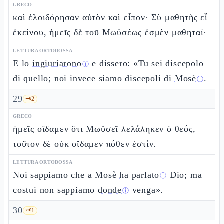
GRECO
καὶ ἐλοιδόρησαν αὐτὸν καὶ εἶπον· Σὺ μαθητὴς εἶ
ἐκείνου, ἡμεῖς δὲ τοῦ Μωϋσέως ἐσμὲν μαθηταί·
LETTURA ORTODOSSA
E lo
ingiuriarono
e dissero: «Tu sei discepolo
ⓘ
di quello; noi invece siamo discepoli di
Mosè
.
ⓘ
29
🗝️
2
GRECO
ἡμεῖς οἴδαμεν ὅτι Μωϋσεῖ λελάληκεν ὁ θεός,
τοῦτον δὲ οὐκ οἴδαμεν πόθεν ἐστίν.
LETTURA ORTODOSSA
Noi sappiamo che a Mosè
ha parlato
Dio; ma
ⓘ
costui non sappiamo
donde
venga».
ⓘ
30
🗝️
1