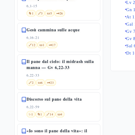
Lv 
6,1-15
Gn 
🌀
1
🔗
3
📜
5
🗝️
26
At 1
Gal 
Gesù cammina sulle acque
Gv 
6,16-21
Gv 
🔗
12
📜
1
🗝️
17
Sal 
Dt 1
Il pane dal cielo: il midrash sulla
manna — Gv 6,22-33
6,22-33
🔗
2
📜
6
🗝️
23
Discorso sul pane della vita
6,22-59
✨
1
🌀
1
🔗
14
📜
4
«Io sono il pane della vita»: il