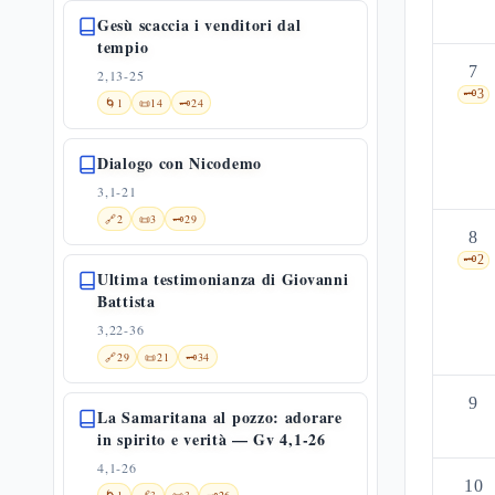
Gesù scaccia i venditori dal
tempio
7
2,13-25
🗝️
3
🌀
1
📜
14
🗝️
24
Dialogo con Nicodemo
3,1-21
🔗
2
📜
3
🗝️
29
8
🗝️
2
Ultima testimonianza di Giovanni
Battista
3,22-36
🔗
29
📜
21
🗝️
34
9
La Samaritana al pozzo: adorare
in spirito e verità — Gv 4,1-26
4,1-26
10