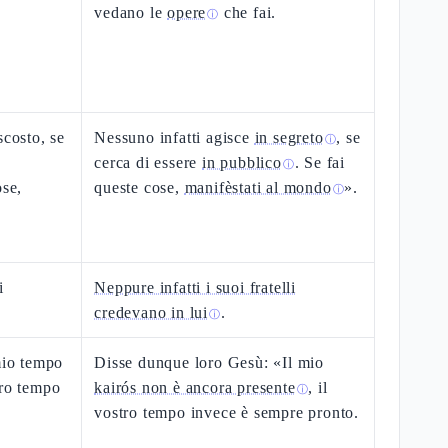
vedano le
opere
che fai.
ⓘ
scosto, se
Nessuno infatti agisce
in segreto
, se
ⓘ
cerca di essere
in pubblico
. Se fai
ⓘ
ose,
queste cose,
manifèstati al mondo
».
ⓘ
i
Neppure infatti i suoi fratelli
credevano in lui
.
ⓘ
mio tempo
Disse dunque loro Gesù: «Il mio
tro tempo
kairós non è ancora presente
, il
ⓘ
vostro tempo invece è sempre pronto.