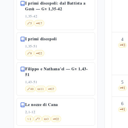
I primi discepoli: dal Battista a
Gesù — Gv 1,35-42
1,35-42
🔗
5
🗝️
17
I primi discepoli
4
🗝️
3
1,35-51
🔗
8
🗝️
22
Filippo e Nathana'el — Gv 1,43-
51
1,43-51
5
🗝️
1
🔗
40
📜
11
🗝️
17
6
Le nozze di Cana
🗝️
1
2,1-12
✨
1
🔗
7
📜
3
🗝️
22