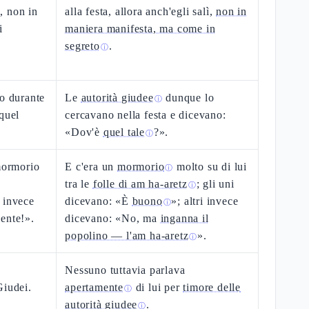
i, non in
alla festa, allora anch'egli salì,
non in
i
maniera manifesta, ma come in
segreto
.
ⓘ
no durante
Le
autorità giudee
dunque lo
ⓘ
quel
cercavano nella festa e dicevano:
«Dov'è
quel tale
?».
ⓘ
 mormorio
E c'era un
mormorio
molto su di lui
ⓘ
tra le
folle di am ha-aretz
; gli uni
ⓘ
 invece
dicevano: «È
buono
»; altri invece
ⓘ
ente!».
dicevano: «No, ma
inganna il
popolino — l'am ha-aretz
».
ⓘ
Nessuno tuttavia parlava
Giudei.
apertamente
di lui per
timore delle
ⓘ
autorità giudee
.
ⓘ