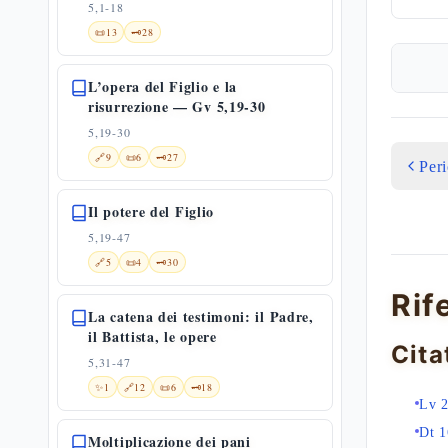
5,1-18
📜
13
🗝️
28
L’opera del Figlio e la
risurrezione — Gv 5,19-30
5,19-30
🔗
9
📜
6
🗝️
27
Per
Il potere del Figlio
5,19-47
🔗
5
📜
4
🗝️
30
Rif
La catena dei testimoni: il Padre,
il Battista, le opere
Cita
5,31-47
✨
1
🔗
12
📜
6
🗝️
18
Lv 
Dt 1
Moltiplicazione dei pani