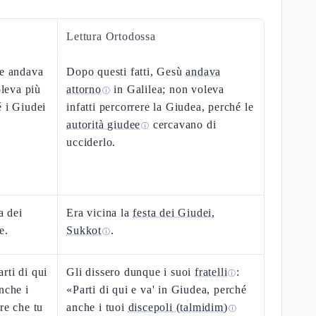
Lettura Ortodossa
ne andava
Dopo questi fatti, Gesù
andava
oleva più
attorno
in Galilea; non voleva
ⓘ
é i Giudei
infatti percorrere la Giudea, perché le
autorità giudee
cercavano di
ⓘ
ucciderlo.
a dei
Era vicina la
festa dei Giudei,
e.
Sukkot
.
ⓘ
arti di qui
Gli dissero dunque i suoi
fratelli
:
ⓘ
nche i
«Parti di qui e va' in Giudea, perché
re che tu
anche i tuoi
discepoli (talmidim)
ⓘ