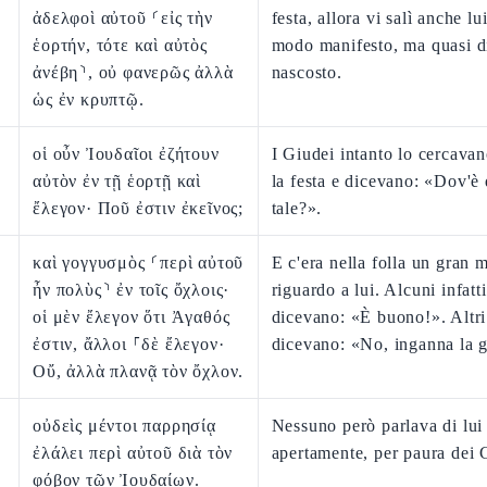
ἀδελφοὶ αὐτοῦ ⸂εἰς τὴν
festa, allora vi salì anche lu
ἑορτήν, τότε καὶ αὐτὸς
modo manifesto, ma quasi d
ἀνέβη⸃, οὐ φανερῶς ἀλλὰ
nascosto.
ὡς ἐν κρυπτῷ.
οἱ οὖν Ἰουδαῖοι ἐζήτουν
I Giudei intanto lo cercava
αὐτὸν ἐν τῇ ἑορτῇ καὶ
la festa e dicevano: «Dov'è 
ἔλεγον· Ποῦ ἐστιν ἐκεῖνος;
tale?».
καὶ γογγυσμὸς ⸂περὶ αὐτοῦ
E c'era nella folla un gran
ἦν πολὺς⸃ ἐν τοῖς ὄχλοις·
riguardo a lui. Alcuni infatti
οἱ μὲν ἔλεγον ὅτι Ἀγαθός
dicevano: «È buono!». Altri
ἐστιν, ἄλλοι ⸀δὲ ἔλεγον·
dicevano: «No, inganna la g
Οὔ, ἀλλὰ πλανᾷ τὸν ὄχλον.
οὐδεὶς μέντοι παρρησίᾳ
Nessuno però parlava di lui
ἐλάλει περὶ αὐτοῦ διὰ τὸν
apertamente, per paura dei 
φόβον τῶν Ἰουδαίων.