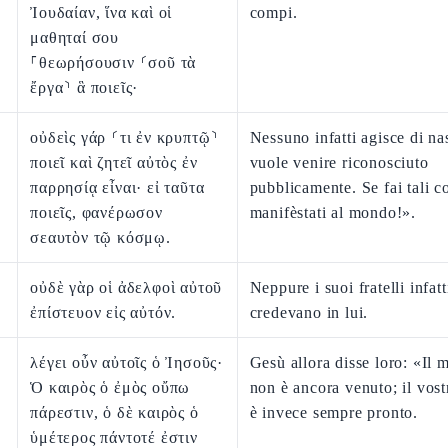
Ἰουδαίαν, ἵνα καὶ οἱ
compi.
μαθηταί σου
⸀θεωρήσουσιν ⸂σοῦ τὰ
ἔργα⸃ ἃ ποιεῖς·
οὐδεὶς γάρ ⸂τι ἐν κρυπτῷ⸃
Nessuno infatti agisce di na
ποιεῖ καὶ ζητεῖ αὐτὸς ἐν
vuole venire riconosciuto
παρρησίᾳ εἶναι· εἰ ταῦτα
pubblicamente. Se fai tali c
ποιεῖς, φανέρωσον
manifèstati al mondo!».
σεαυτὸν τῷ κόσμῳ.
οὐδὲ γὰρ οἱ ἀδελφοὶ αὐτοῦ
Neppure i suoi fratelli infatt
ἐπίστευον εἰς αὐτόν.
credevano in lui.
λέγει οὖν αὐτοῖς ὁ Ἰησοῦς·
Gesù allora disse loro: «Il 
Ὁ καιρὸς ὁ ἐμὸς οὔπω
non è ancora venuto; il vos
πάρεστιν, ὁ δὲ καιρὸς ὁ
è invece sempre pronto.
ὑμέτερος πάντοτέ ἐστιν