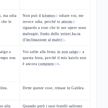
i, ma odia
Non può il
kósmos
odiare voi, me
ⓘ
 che le
invece odia, perché io
attesto
ⓘ
riguardo a esso che le sue opere sono
malvagie, frutto dello yetzer ha-ra
(l'inclinazione al male)
.
ⓘ
salgo a
Voi salite alla festa;
io non salgo
a
ⓘ
 tempo non
questa festa, perché il mio kairós non
è ancora
compiuto
».
ⓘ
ilea.
Dette queste cose, rimase in Galilea.
no alla
Quando però i suoi fratelli salirono