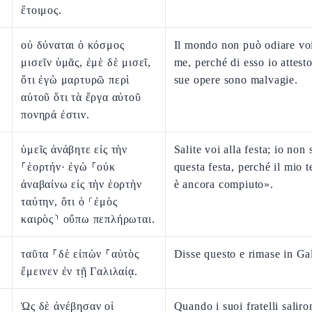
ἕτοιμος.
οὐ δύναται ὁ κόσμος
Il mondo non può odiare vo
μισεῖν ὑμᾶς, ἐμὲ δὲ μισεῖ,
me, perché di esso io attesto
ὅτι ἐγὼ μαρτυρῶ περὶ
sue opere sono malvagie.
αὐτοῦ ὅτι τὰ ἔργα αὐτοῦ
πονηρά ἐστιν.
ὑμεῖς ἀνάβητε εἰς τὴν
Salite voi alla festa; io non 
⸀ἑορτήν· ἐγὼ ⸀οὐκ
questa festa, perché il mio
ἀναβαίνω εἰς τὴν ἑορτὴν
è ancora compiuto».
ταύτην, ὅτι ὁ ⸂ἐμὸς
καιρὸς⸃ οὔπω πεπλήρωται.
ταῦτα ⸀δὲ εἰπὼν ⸀αὐτὸς
Disse questo e rimase in Gal
ἔμεινεν ἐν τῇ Γαλιλαίᾳ.
Ὡς δὲ ἀνέβησαν οἱ
Quando i suoi fratelli saliro