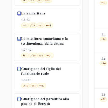
🌀
1
🔗
3
📜
3
🗝️
26
🗝️
1
La Samaritana
4,1-42
✨
1
🔗
24
📜
5
🗝️
41
11
La mietitura samaritana e la
🗝️
2
testimonianza della donna
4,27-42
🌀
1
🔗
10
📜
6
🗝️
21
12
🗝️
4
Guarigione del figlio del
funzionario reale
4,43-54
🔗
10
📜
1
🗝️
23
13
Guarigione del paralitico alla
🗝️
2
piscina di Betzatà