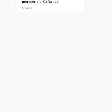
mormorio a Cafarnao
6,34-51
🔗
28
📜
6
🗝️
35
Il pane vivo: carne e sangue — Gv
6,52-59
6,52-59
🔗
10
📜
7
🗝️
16
Reazioni al discorso sul pane della
vita
6,60-71
🌀
1
🔗
16
📜
5
🗝️
11
Gesù e i suoi fratelli
7,1-13
🔗
13
📜
3
🗝️
25