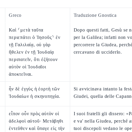
Greco
Traduzione Gnostica
Καὶ ⸂μετὰ ταῦτα
Dopo questi fatti, Gesù se 
περιεπάτει ὁ Ἰησοῦς⸃ ἐν
per la Galilea; infatti non v
τῇ Γαλιλαίᾳ, οὐ γὰρ
percorrere la Giudea, perch
ἤθελεν ἐν τῇ Ἰουδαίᾳ
cercavano di ucciderlo.
περιπατεῖν, ὅτι ἐζήτουν
αὐτὸν οἱ Ἰουδαῖοι
ἀποκτεῖναι.
ἦν δὲ ἐγγὺς ἡ ἑορτὴ τῶν
Si avvicinava intanto la fest
Ἰουδαίων ἡ σκηνοπηγία.
Giudei, quella delle Capann
εἶπον οὖν πρὸς αὐτὸν οἱ
I suoi fratelli gli dissero: «P
ἀδελφοὶ αὐτοῦ· Μετάβηθι
e va' nella Giudea, perché a
ἐντεῦθεν καὶ ὕπαγε εἰς τὴν
tuoi discepoli vedano le ope