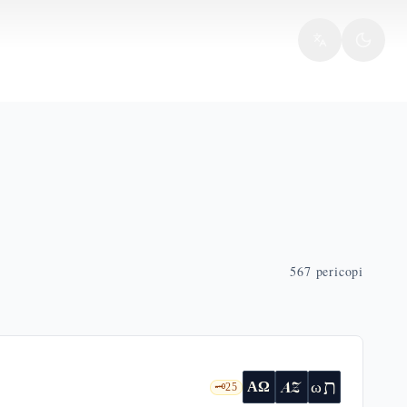
567
pericopi
ת
AZ
ω
ΑΩ
🗝️
25