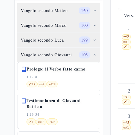
Vangelo secondo Matteo
160
Vers.
Vangelo secondo Marco
100
1
🗝️
2
Vangelo secondo Luca
199
📜
1
🔗
1
Vangelo secondo Giovanni
108
Prologo: il Verbo fatto carne
1,1-18
🔗
14
📜
7
🗝️
29
2
🗝️
1
Testimonianza di Giovanni
🔗
1
Battista
1,19-34
3
🔗
1
📜
13
🗝️
24
🗝️
3
📜
1