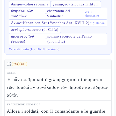
σπεῖρα
cohors romana
χιλίαρχος
tribunus militum
=
=
ὑπηρέται τῶν
chazzanim del
חַזָּנִים
=
chazzanim
Ἰουδαίων
Sanhedrin
Ἄννας
Hanan ben Set (Yosephos Ant. XVIII.2)
=
חָנָן Hanan
πενθερός
suocero (di Caifa)
=
ἀρχιερεὺς τοῦ
sommo sacerdote dell'anno
=
ἐνιαυτοῦ
(anomalia)
Venerdì Santo (Gv 18-19 Passione)
12
🗝️
5
📜
1
GRECO
Ἡ οὖν σπεῖρα καὶ ὁ χιλίαρχος καὶ οἱ ὑπηρέται
τῶν Ἰουδαίων συνέλαβον τὸν Ἰησοῦν καὶ ἔδησαν
αὐτὸν
TRADUZIONE GNOSTICA
Allora i soldati, con il comandante e le guardie