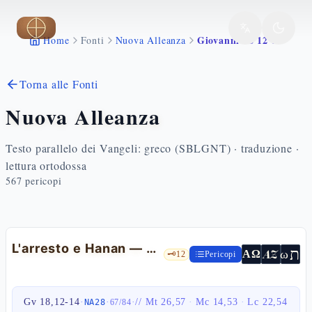
Vai al contenuto principale
Giovanni 18 12 14
Home
Fonti
Nuova Alleanza
Torna alle Fonti
Nuova Alleanza
Testo parallelo dei Vangeli: greco (SBLGNT) · traduzione ·
lettura ortodossa
567
pericopi
L'arresto e Hanan — Gv 18,12-14
ת
AZ
ω
ΑΩ
🗝️
12
Pericopi
Gv 18,12-14
·
·
·
//
Mt 26,57
·
Mc 14,53
·
Lc 22,54
NA28
67
/
84