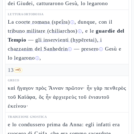
dei Giudei, catturarono Gesù, lo legarono
LETTURA ORTODOSSA
La
coorte romana (speîra)
, dunque, con il
ⓘ
tribuno militare (chiliarchos)
, e le
guardie del
ⓘ
Tempio
—
gli inservienti (hypēretai), i
chazzanim del Sanhedrin
—
presero
Gesù e
ⓘ
ⓘ
lo
legarono
,
ⓘ
13
🗝️
5
GRECO
καὶ ἤγαγον πρὸς Ἅνναν πρῶτον· ἦν γὰρ πενθερὸς
τοῦ Καϊάφα, ὃς ἦν ἀρχιερεὺς τοῦ ἐνιαυτοῦ
ἐκείνου·
TRADUZIONE GNOSTICA
e lo condussero prima da Anna: egli infatti era
suocero di Caifa, che era sommo sacerdote