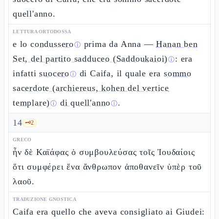
quell'anno.
LETTURA ORTODOSSA
e lo
condussero
prima da Anna —
Hanan ben
ⓘ
Set, del partito sadduceo (Saddoukaioi)
: era
ⓘ
infatti
suocero
di Caifa, il quale era
sommo
ⓘ
sacerdote (archiereus, kohen del vertice
templare)
di quell'anno
.
ⓘ
ⓘ
14
🗝️
2
GRECO
ἦν δὲ Καϊάφας ὁ συμβουλεύσας τοῖς Ἰουδαίοις
ὅτι συμφέρει ἕνα ἄνθρωπον ἀποθανεῖν ὑπὲρ τοῦ
λαοῦ.
TRADUZIONE GNOSTICA
Caifa era quello che aveva consigliato ai Giudei: