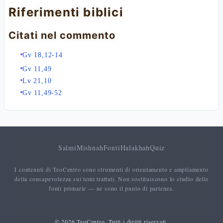
Riferimenti biblici
Citati nel commento
Gv 18,12-14
Gv 11,49
Lv 21,10
Gv 11,49-52
Salmi
Mishnah
Fonti
Halakhah
Quiz
I contenuti di TeoCentro sono strumenti di orientamento e ampliamento
della consapevolezza sui temi trattati. Non sostituiscono lo studio delle
fonti primarie — ne sono il punto di partenza.
© 2026 TeoCentro. Tutti i diritti riservati.