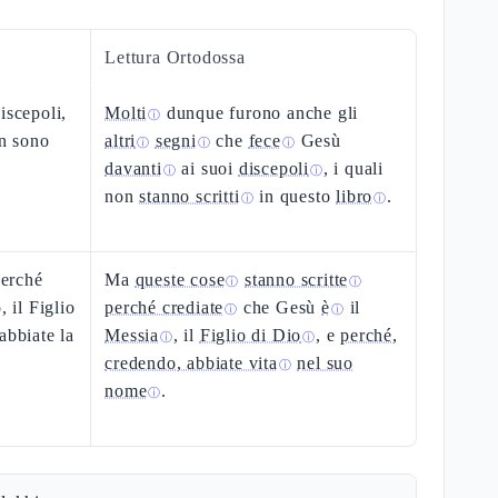
Lettura Ortodossa
iscepoli,
Molti
dunque furono anche gli
ⓘ
on sono
altri
segni
che
fece
Gesù
ⓘ
ⓘ
ⓘ
davanti
ai suoi
discepoli
, i quali
ⓘ
ⓘ
non
stanno scritti
in questo
libro
.
ⓘ
ⓘ
perché
Ma
queste cose
stanno scritte
ⓘ
ⓘ
, il Figlio
perché crediate
che Gesù
è
il
ⓘ
ⓘ
abbiate la
Messia
, il
Figlio di Dio
, e
perché,
ⓘ
ⓘ
credendo, abbiate vita
nel suo
ⓘ
nome
.
ⓘ