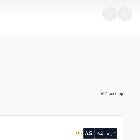
567
pericopi
ת
AZ
ω
ΑΩ
🗝️
16