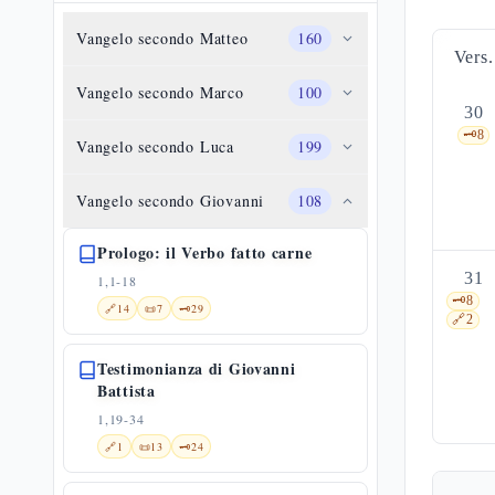
Vangelo secondo Matteo
160
Vers.
Vangelo secondo Marco
100
30
🗝️
8
Vangelo secondo Luca
199
Vangelo secondo Giovanni
108
Prologo: il Verbo fatto carne
31
1,1-18
🗝️
8
🔗
14
📜
7
🗝️
29
🔗
2
Testimonianza di Giovanni
Battista
1,19-34
🔗
1
📜
13
🗝️
24