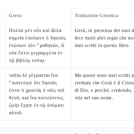
Greco
Traduzione Gnostica
Πολλὰ μὲν οὖν καὶ ἄλλα
Gesù, in presenza dei suoi d
σημεῖα ἐποίησεν ὁ Ἰησοῦς
fece molti altri segni che n
ἐνώπιον τῶν ⸀μαθητῶν, ἃ
stati scritti in questo libro.
οὐκ ἔστιν γεγραμμένα ἐν
τῷ βιβλίῳ τούτῳ·
ταῦτα δὲ γέγραπται ἵνα
Ma questi sono stati scritti 
⸀πιστεύητε ὅτι Ἰησοῦς
crediate che Gesù è il Cristo
ἐστιν ὁ χριστὸς ὁ υἱὸς τοῦ
di Dio, e perché, credendo, 
θεοῦ, καὶ ἵνα πιστεύοντες
vita nel suo nome.
ζωὴν ἔχητε ἐν τῷ ὀνόματι
αὐτοῦ.