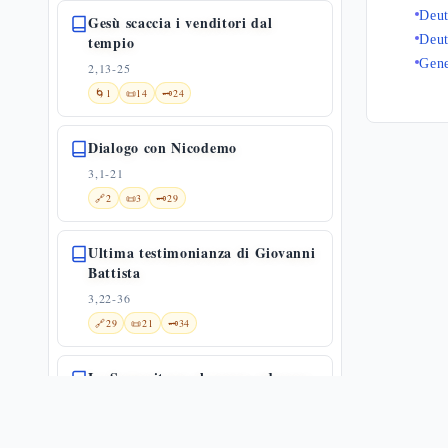
Deu
Gesù scaccia i venditori dal
tempio
Deu
Gene
2,13-25
🌀
1
📜
14
🗝️
24
Dialogo con Nicodemo
3,1-21
🔗
2
📜
3
🗝️
29
Ultima testimonianza di Giovanni
Battista
3,22-36
🔗
29
📜
21
🗝️
34
La Samaritana al pozzo: adorare
in spirito e verità — Gv 4,1-26
4,1-26