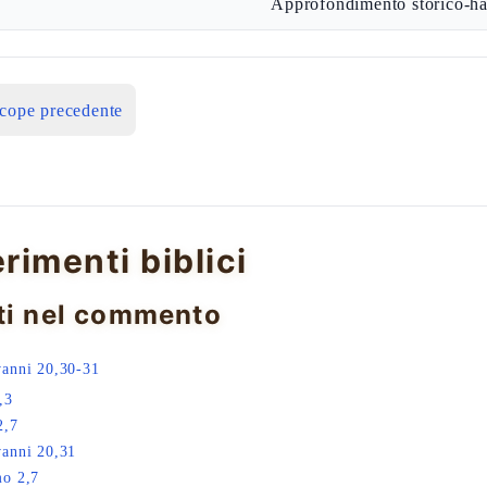
Approfondimento storico-ha
icope precedente
erimenti biblici
ti nel commento
anni 20,30-31
,3
2,7
anni 20,31
o 2,7