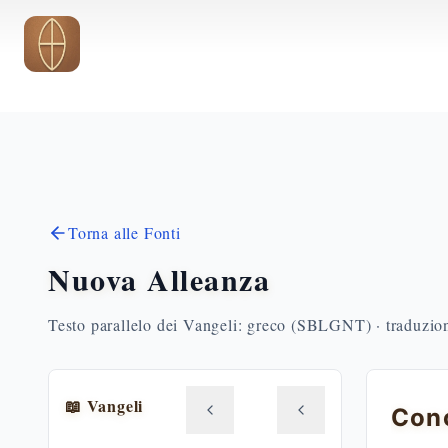
Vai al contenuto principale
Torna alle Fonti
Nuova Alleanza
Testo parallelo dei Vangeli: greco (SBLGNT) · traduzione
📖 Vangeli
Conc