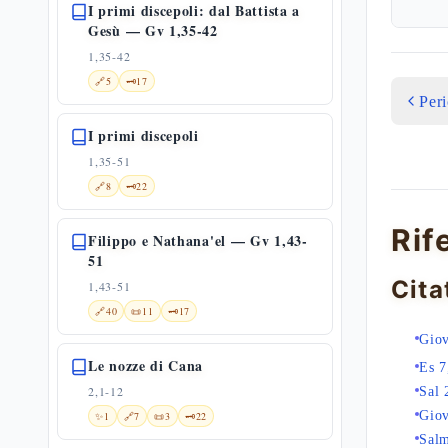
I primi discepoli: dal Battista a
Gesù — Gv 1,35-42
1,35-42
🔗
5
🗝️
17
Per
I primi discepoli
1,35-51
🔗
8
🗝️
22
Rif
Filippo e Nathana'el — Gv 1,43-
51
Cita
1,43-51
🔗
40
📜
11
🗝️
17
Giov
Le nozze di Cana
Es 7
2,1-12
Sal 
Giov
✨
1
🔗
7
📜
3
🗝️
22
Salm