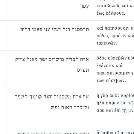
עפר
καταβαλεῖς καὶ κ
ἕως ἐδάφους,
καὶ πατήσουσιν α
תרמסנה רגל רגלי עני פעמי דלים
πόδες πραέων κα
ταπεινῶν.
ὁδὸς εὐσεβῶν εὐ
ארח לצדיק מישרים ישר מעגל צדיק
ἐγένετο, καὶ
תפלס
παρεσκευασμένη 
τῶν εὐσεβῶν.
ἡ γὰρ ὁδὸς κυρίου
אף ארח משפטיך יהוה קוינוך לשמך
ἠλπίσαμεν ἐπὶ τῷ
ולזכרך תאות נפש
σου καὶ ἐπὶ τῇ μν
ᾗ ἐπιθυμεῖ ἡ ψυχ