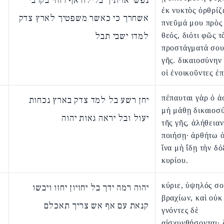
נפשי אויתיך בלילה אף רוחי בקרבי
ἐκ νυκτὸς ὀρθρίζ
אשחרך כי כאשר משפטיך לארץ צדק
πνεῦμά μου πρὸς 
למדו ישבי תבל
θεός, διότι φῶς τ
προστάγματά σου 
γῆς. δικαιοσύνην
οἱ ἐνοικοῦντες ἐπ
πέπαυται γὰρ ὁ ἀ
יחן רשע בל למד צדק בארץ נכחות
μὴ μάθῃ δικαιοσύ
יעול ובל יראה גאות יהוה
τῆς γῆς, ἀλήθεια
ποιήσῃ· ἀρθήτω ὁ
ἵνα μὴ ἴδῃ τὴν δό
κυρίου.
κύριε, ὑψηλός σο
יהוה רמה ידך בל יחזיון יחזו ויבשו
βραχίων, καὶ οὐκ
קנאת עם אף אש צריך תאכלם
γνόντες δὲ
αἰσχυνθήσονται· 