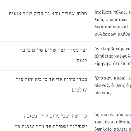
ἀνοίξατε πύλας, 
פתחו שערים ויבא גוי צדיק שמר אמנים
λαὸς φυλάσσων
δικαιοσύνην καὶ
φυλάσσων ἀλήθει
ἀντιλαμβανόμενο
יצר סמוך תצר שלום שלום כי בך
ἀληθείας καὶ φυ
בטוח
εἰρήνην. ὅτι ἐπὶ σ
ἤλπισαν, κύριε, 
בטחו ביהוה עדי עד כי ביה יהוה צור
αἰῶνος, ὁ θεὸς ὁ
עולמים
αἰώνιος,
ὃς ταπεινώσας κα
כי השח ישבי מרום קריה נשגבה
τοὺς ἐνοικοῦντας
ישפילנה ישפילה עד ארץ יגיענה עד
ὑψηλοῖς· πόλεις 