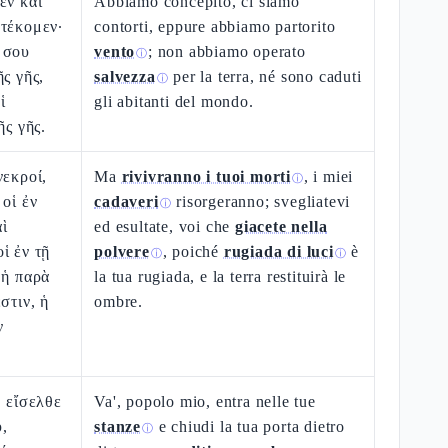
εν καὶ
Abbiamo concepito, ci siamo
ἐτέκομεν·
contorti, eppure abbiamo partorito
 σου
vento
; non abbiamo operato
ⓘ
ς γῆς,
salvezza
per la terra, né sono caduti
ⓘ
ἱ
gli abitanti del mondo.
ῆς γῆς.
νεκροί,
Ma
rivivranno i tuoi morti
, i miei
ⓘ
 οἱ ἐν
cadaveri
risorgeranno; svegliatevi
ⓘ
αὶ
ed esultate, voi che
giacete nella
ἱ ἐν τῇ
polvere
, poiché
rugiada di luci
è
ⓘ
ⓘ
 ἡ παρὰ
la tua rugiada, e la terra restituirà le
στιν, ἡ
ombre.
ν
, εἴσελθε
Va', popolo mio, entra nelle tue
υ,
stanze
e chiudi la tua porta dietro
ⓘ