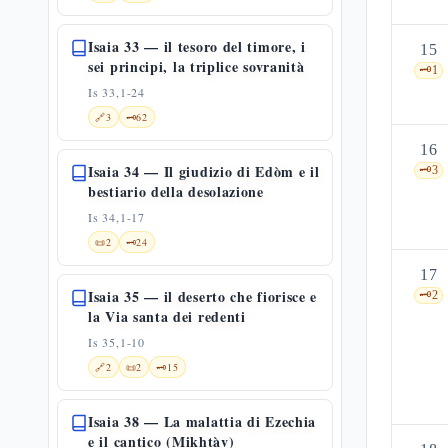
Isaia 33 — il tesoro del timore, i
15
sei principi, la triplice sovranità
🗝️
1
Is 33,1-24
🔗
3
🗝️
62
16
Isaia 34 — Il giudizio di Edòm e il
🗝️
3
bestiario della desolazione
Is 34,1-17
📜
2
🗝️
24
17
Isaia 35 — il deserto che fiorisce e
🗝️
2
la Via santa dei redenti
Is 35,1-10
🔗
2
📜
2
🗝️
15
Isaia 38 — La malattia di Ezechia
e il cantico (Mikhtàv)