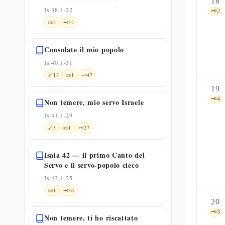
18
Is 38,1-22
🗝️
2
📜
2
🗝️
32
Consolate il mio popolo
Is 40,1-31
🔗
13
📜
1
🗝️
47
19
🗝️
4
Non temere, mio servo Israele
Is 41,1-29
🔗
5
📜
1
🗝️
27
Isaia 42 — il primo Canto del
Servo e il servo-popolo cieco
Is 42,1-25
📜
1
🗝️
36
20
🗝️
3
Non temere, ti ho riscattato