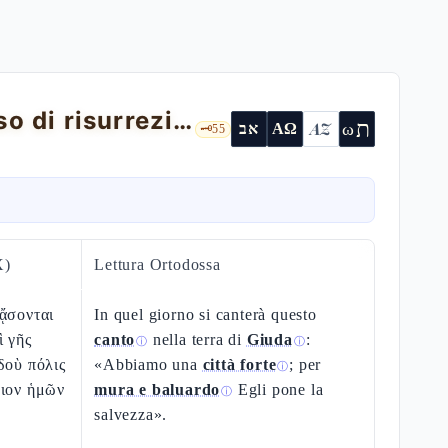
Isaia 26 — il canto della fiducia e il verso di risurrezione (26,19)
ת
AZ
ω
אב
ΑΩ
🗝️
55
X)
Lettura Ortodossa
ᾄσονται
In quel giorno si canterà questo
ὶ γῆς
canto
nella terra di
Giuda
:
ⓘ
ⓘ
δοὺ πόλις
«Abbiamo una
città forte
; per
ⓘ
ριον ἡμῶν
mura e baluardo
Egli pone la
ⓘ
salvezza».