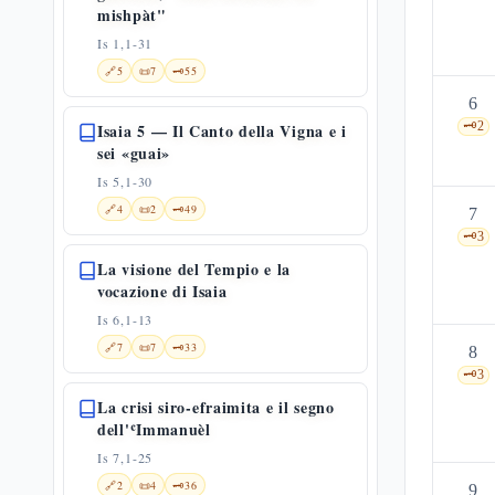
mishpàt"
Is 1,1-31
🔗
5
📜
7
🗝️
55
6
🗝️
2
Isaia 5 — Il Canto della Vigna e i
sei «guai»
Is 5,1-30
🔗
4
📜
2
🗝️
49
7
🗝️
3
La visione del Tempio e la
vocazione di Isaia
Is 6,1-13
🔗
7
📜
7
🗝️
33
8
🗝️
3
La crisi siro-efraimita e il segno
dell'ʿImmanuèl
Is 7,1-25
🔗
2
📜
4
🗝️
36
9