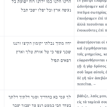
ἐν γαστρὶ ἐλάβομ
הרינו חלנו כמו ילדנו רוח ישועת בל
ὠδινήσαμεν καὶ 
נעשה ארץ ובל יפלו ישבי תבל
πνεῦμα σωτηρίας
ἐποιήσαμεν ἐπὶ τῆ
ἀλλὰ πεσοῦνται ο
ἐνοικοῦντες ἐπὶ τ
ἀναστήσονται οἱ 
יחיו מתיך נבלתי יקומון הקיצו ורננו
καὶ ἐγερθήσονται
שכני עפר כי טל אורת טלך וארץ
τοῖς μνημείοις, κ
רפאים תפיל
εὐφρανθήσονται ο
γῇ· ἡ γὰρ δρόσος
σοῦ ἴαμα αὐτοῖς ἐ
δὲ γῆ τῶν ἀσεβῶ
πεσεῖται. –
βάδιζε, λαός μου
לך עמי בא בחדריך וסגר דלתיך דלתך
εἰς τὰ ταμίειά σο
בעדך חבי כמעט רגע עד יעבור יעבר