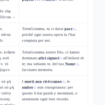
νῦν πῦρ
ἔδεται. –
ν,
TetraGramma, tu ci darai
pace
,
ⓘ
, πάντα
poiché ogni nostra opera tu l'hai
ῖν.
compiuta per noi.
ν, κτῆσαι
TetraGramma nostro Dio, ci hanno
ὸς σοῦ
dominato
altri signori
all'infuori di
ⓘ
ν, τὸ
te; ma soltanto te, del tuo
Nome
,
ⓘ
ζομεν.
facciamo memoria.
ν οὐ μὴ
I
morti non rivivranno
, le
ⓘ
ροὶ οὐ μὴ
ombre
non risorgeranno: per
ⓘ
 τοῦτο
questo li hai puniti e sterminati, e
ώλεσας
annientato ogni loro ricordo.
εν αὐτῶν.