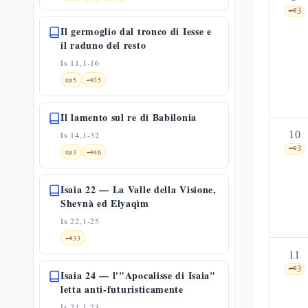
🗝️
3
Il germoglio dal tronco di Iesse e
il raduno del resto
Is 11,1-16
📜
5
🗝️
35
Il lamento sul re di Babilonia
10
Is 14,1-32
🗝️
3
📜
3
🗝️
46
Isaia 22 — La Valle della Visione,
Shevnà ed Elyaqìm
Is 22,1-25
🗝️
33
11
🗝️
3
Isaia 24 — l'"Apocalisse di Isaia"
letta anti-futuristicamente
Is 24,1-23