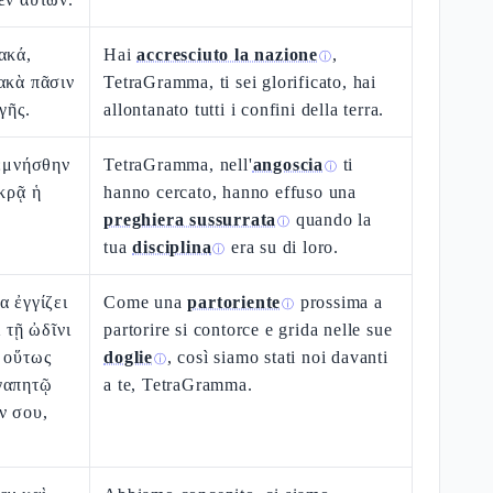
ακά,
Hai
accresciuto la nazione
,
ⓘ
ακὰ πᾶσιν
TetraGramma, ti sei glorificato, hai
γῆς.
allontanato tutti i confini della terra.
 ἐμνήσθην
TetraGramma, nell'
angoscia
ti
ⓘ
ικρᾷ ἡ
hanno cercato, hanno effuso una
.
preghiera sussurrata
quando la
ⓘ
tua
disciplina
era su di loro.
ⓘ
α ἐγγίζει
Come una
partoriente
prossima a
ⓘ
ὶ τῇ ὠδῖνι
partorire si contorce e grida nelle sue
 οὕτως
doglie
, così siamo stati noi davanti
ⓘ
γαπητῷ
a te, TetraGramma.
ν σου,