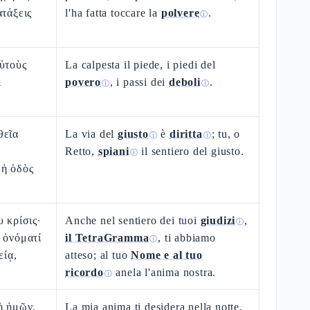
ατάξεις
l'ha fatta toccare la
polvere
.
ⓘ
ὐτοὺς
La calpesta il piede, i piedi del
ὶ
povero
, i passi dei
deboli
.
ⓘ
ⓘ
θεῖα
La via del
giusto
è
diritta
; tu, o
ⓘ
ⓘ
Retto,
spiani
il sentiero del giusto.
ⓘ
ἡ ὁδὸς
 κρίσις·
Anche nel sentiero dei tuoi
giudizi
,
ⓘ
 ὀνόματί
il TetraGramma
, ti abbiamo
ⓘ
είᾳ,
atteso; al tuo
Nome e al tuo
ricordo
anela l'anima nostra.
ⓘ
ὴ ἡμῶν.
La mia anima ti desidera nella notte,