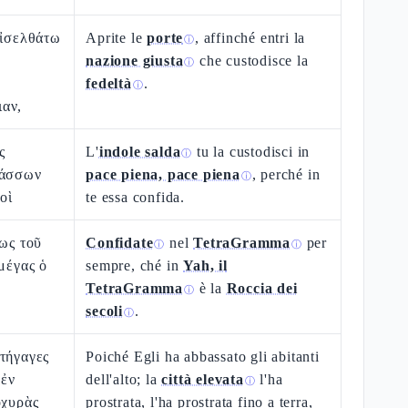
εἰσελθάτω
Aprite le
porte
, affinché entri la
ⓘ
nazione giusta
che custodisce la
ⓘ
fedeltà
.
ⓘ
αν,
ς
L'
indole salda
tu la custodisci in
ⓘ
λάσσων
pace piena, pace piena
, perché in
ⓘ
οὶ
te essa confida.
ἕως τοῦ
Confidate
nel
TetraGramma
per
ⓘ
ⓘ
 μέγας ὁ
sempre, ché in
Yah, il
TetraGramma
è la
Roccia dei
ⓘ
secoli
.
ⓘ
τήγαγες
Poiché Egli ha abbassato gli abitanti
 ἐν
dell'alto; la
città elevata
l'ha
ⓘ
ὀχυρὰς
prostrata, l'ha prostrata fino a terra,