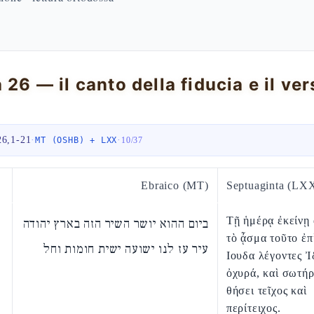
26,1-21
·
·
MT (OSHB) + LXX
10
/
37
Ebraico (MT)
Septuaginta (LX
Τῇ ἡμέρᾳ ἐκείνῃ 
ביום ההוא יושר השיר הזה בארץ יהודה
τὸ ᾆσμα τοῦτο ἐπ
עיר עז לנו ישועה ישית חומות וחל
Ιουδα λέγοντες Ἰ
ὀχυρά, καὶ σωτή
θήσει τεῖχος καὶ
περίτειχος.