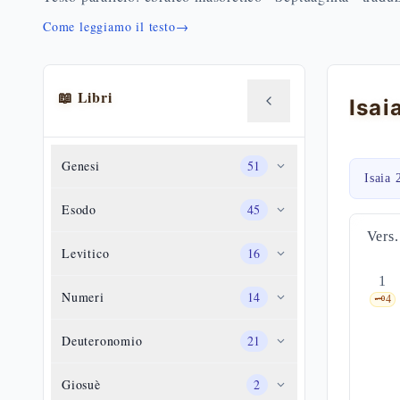
Come leggiamo il testo
→
📖 Libri
Genesi
51
Isaia 
Esodo
45
Vers.
Levitico
16
1
Numeri
14
🗝️
4
Deuteronomio
21
Giosuè
2