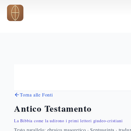
Vai al contenuto principale
Torna alle Fonti
Antico Testamento
La Bibbia come la udirono i primi lettori giudeo-cristiani
Testo parallelo: ebraico masoretico · Septuaginta · traduz