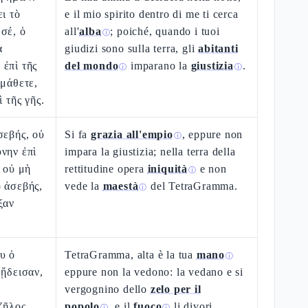
ει τὸ
e il mio spirito dentro di me ti cerca
σέ, ὁ
all'
alba
; poiché, quando i tuoi
ⓘ
ὰ
giudizi sono sulla terra, gli
abitanti
ἐπὶ τῆς
del mondo
imparano la
giustizia
.
ⓘ
ⓘ
 μάθετε,
ὶ τῆς γῆς.
σεβής, οὐ
Si fa
grazia all'empio
, eppure non
ⓘ
νην ἐπὶ
impara la giustizia; nella terra della
ν οὐ μὴ
rettitudine opera
iniquità
e non
ⓘ
 ἀσεβής,
vede la
maestà
del TetraGramma.
ⓘ
ξαν
υ ὁ
TetraGramma, alta è la tua
mano
ⓘ
 ᾔδεισαν,
eppure non la vedono: la vedano e si
vergognino dello
zelo per il
ζῆλος
popolo
, e il
fuoco
li divori.
ⓘ
ⓘ