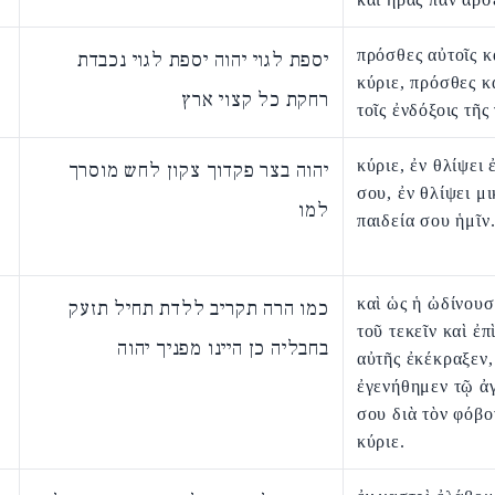
πρόσθες αὐτοῖς κ
יספת לגוי יהוה יספת לגוי נכבדת
κύριε, πρόσθες κ
רחקת כל קצוי ארץ
τοῖς ἐνδόξοις τῆς 
κύριε, ἐν θλίψει
יהוה בצר פקדוך צקון לחש מוסרך
σου, ἐν θλίψει μ
למו
παιδεία σου ἡμῖν
καὶ ὡς ἡ ὠδίνουσ
כמו הרה תקריב ללדת תחיל תזעק
τοῦ τεκεῖν καὶ ἐπ
בחבליה כן היינו מפניך יהוה
αὐτῆς ἐκέκραξεν,
ἐγενήθημεν τῷ ἀ
σου διὰ τὸν φόβο
κύριε.