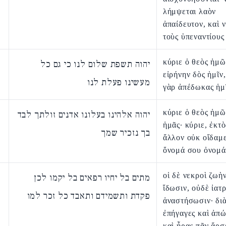
λήμψεται λαὸν
ἀπαίδευτον, καὶ 
τοὺς ὑπεναντίους 
κύριε ὁ θεὸς ἡμῶ
יהוה תשפת שלום לנו כי גם כל
εἰρήνην δὸς ἡμῖν
מעשינו פעלת לנו
γὰρ ἀπέδωκας ἡμ
κύριε ὁ θεὸς ἡμῶ
יהוה אלהינו בעלונו אדנים זולתך לבד
ἡμᾶς· κύριε, ἐκτ
בך נזכיר שמך
ἄλλον οὐκ οἴδαμε
ὄνομά σου ὀνομά
οἱ δὲ νεκροὶ ζωὴ
מתים בל יחיו רפאים בל יקמו לכן
ἴδωσιν, οὐδὲ ἰατ
פקדת ותשמידם ותאבד כל זכר למו
ἀναστήσωσιν· διὰ
ἐπήγαγες καὶ ἀπ
καὶ ἦρας πᾶν ἄρσ