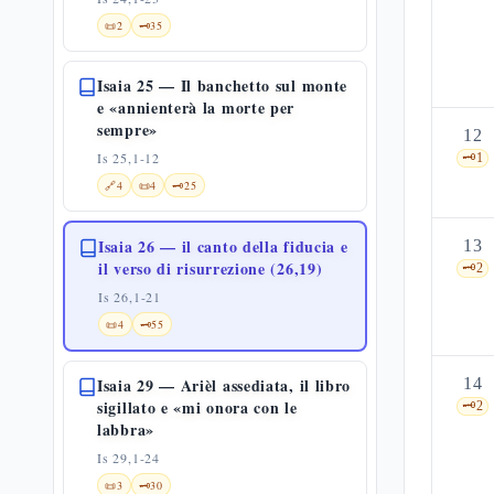
📜
2
🗝️
35
Isaia 25 — Il banchetto sul monte
e «annienterà la morte per
sempre»
12
Is 25,1-12
🗝️
1
🔗
4
📜
4
🗝️
25
Isaia 26 — il canto della fiducia e
13
il verso di risurrezione (26,19)
🗝️
2
Is 26,1-21
📜
4
🗝️
55
Isaia 29 — Arièl assediata, il libro
14
sigillato e «mi onora con le
🗝️
2
labbra»
Is 29,1-24
📜
3
🗝️
30