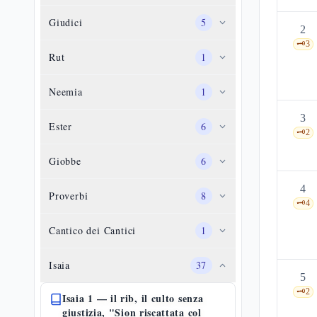
Giudici
5
2
🗝️
3
Rut
1
Neemia
1
3
Ester
6
🗝️
2
Giobbe
6
4
Proverbi
8
🗝️
4
Cantico dei Cantici
1
Isaia
37
5
🗝️
2
Isaia 1 — il rib, il culto senza
giustizia, "Sion riscattata col