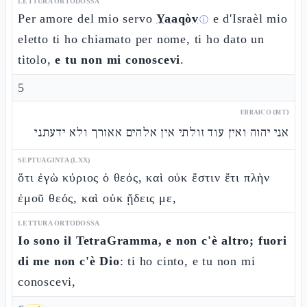
LETTURA ORTODOSSA
Per amore del mio servo
Yaaqòv
e d'Israèl mio
ⓘ
eletto ti ho chiamato per nome, ti ho dato un
titolo,
e tu non mi conoscevi
.
5
EBRAICO (MT)
אני יהוה ואין עוד זולתי אין אלהים אאזרך ולא ידעתני
SEPTUAGINTA (LXX)
ὅτι ἐγὼ κύριος ὁ θεός, καὶ οὐκ ἔστιν ἔτι πλὴν
ἐμοῦ θεός, καὶ οὐκ ᾔδεις με,
LETTURA ORTODOSSA
Io sono il TetraGramma, e non c'è altro; fuori
di me non c'è Dio
: ti ho cinto, e tu non mi
conoscevi,