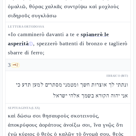
ὁμαλιῶ, θύρας χαλκᾶς συντρίψω καὶ μοχλοὺς
σιδηροῦς συγκλάσω
LETTURA ORTODOSSA
«Io camminerò davanti a te e
spianerò le
asperità
, spezzerò battenti di bronzo e taglierò
ⓘ
sbarre di ferro;
3
🗝️
2
EBRAICO (MT)
ונתתי לך אוצרות חשך ומטמני מסתרים למען תדע כי
אני יהוה הקורא בשמך אלהי ישראל
SEPTUAGINTA (LXX)
καὶ δώσω σοι θησαυροὺς σκοτεινούς,
ἀποκρύφους ἀοράτους ἀνοίξω σοι, ἵνα γνῷς ὅτι
ἐγὼ κύριος ὁ θεὸς ὁ καλῶν τὸ ὄνομά σου, θεὸς