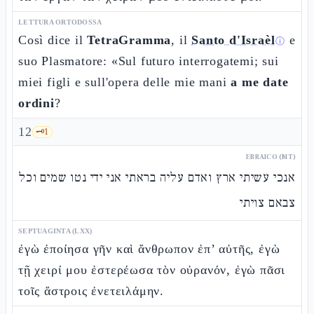
LETTURA ORTODOSSA
Così dice il
TetraGramma
, il
Santo d'Israèl
e
ⓘ
suo Plasmatore: «Sul futuro interrogatemi; sui
miei figli e sull'opera delle mie mani
a me date
ordini
?
12
🗝️
1
EBRAICO (MT)
אנכי עשיתי ארץ ואדם עליה בראתי אני ידי נטו שמים וכל
צבאם צויתי
SEPTUAGINTA (LXX)
ἐγὼ ἐποίησα γῆν καὶ ἄνθρωπον ἐπ’ αὐτῆς, ἐγὼ
τῇ χειρί μου ἐστερέωσα τὸν οὐρανόν, ἐγὼ πᾶσι
τοῖς ἄστροις ἐνετειλάμην.