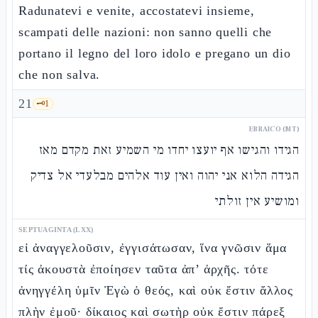
Radunatevi e venite, accostatevi insieme,
scampati delle nazioni: non sanno quelli che
portano il legno del loro idolo e pregano un dio
che non salva.
21
🗝️
1
EBRAICO (MT)
הגידו והגישו אף יועצו יחדו מי השמיע זאת מקדם מאז
הגידה הלוא אני יהוה ואין עוד אלהים מבלעדי אל צדיק
ומושיע אין זולתי
SEPTUAGINTA (LXX)
εἰ ἀναγγελοῦσιν, ἐγγισάτωσαν, ἵνα γνῶσιν ἅμα
τίς ἀκουστὰ ἐποίησεν ταῦτα ἀπ’ ἀρχῆς. τότε
ἀνηγγέλη ὑμῖν Ἐγὼ ὁ θεός, καὶ οὐκ ἔστιν ἄλλος
πλὴν ἐμοῦ· δίκαιος καὶ σωτὴρ οὐκ ἔστιν πάρεξ