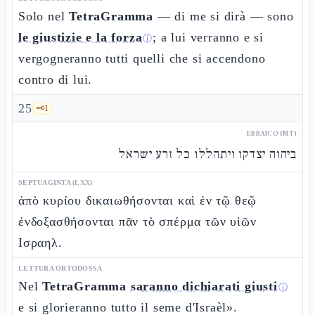
Solo nel
TetraGramma
— di me si dirà — sono
le giustizie e la forza
; a lui verranno e si
ⓘ
vergogneranno tutti quelli che si accendono
contro di lui.
25
🗝️
1
EBRAICO (MT)
ביהוה יצדקו ויתהללו כל זרע ישראל
SEPTUAGINTA (LXX)
ἀπὸ κυρίου δικαιωθήσονται καὶ ἐν τῷ θεῷ
ἐνδοξασθήσονται πᾶν τὸ σπέρμα τῶν υἱῶν
Ισραηλ.
LETTURA ORTODOSSA
Nel
TetraGramma
saranno dichiarati giusti
ⓘ
e si glorieranno tutto il seme d'Israèl».