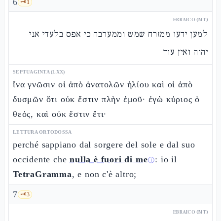
6
🗝️
1
EBRAICO (MT)
למען ידעו ממזרח שמש וממערבה כי אפס בלעדי אני
יהוה ואין עוד
SEPTUAGINTA (LXX)
ἵνα γνῶσιν οἱ ἀπὸ ἀνατολῶν ἡλίου καὶ οἱ ἀπὸ
δυσμῶν ὅτι οὐκ ἔστιν πλὴν ἐμοῦ· ἐγὼ κύριος ὁ
θεός, καὶ οὐκ ἔστιν ἔτι·
LETTURA ORTODOSSA
perché sappiano dal sorgere del sole e dal suo
occidente che
nulla è fuori di me
: io il
ⓘ
TetraGramma
, e non c'è altro;
7
🗝️
3
EBRAICO (MT)