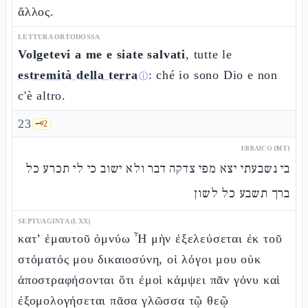
ἄλλος.
LETTURA ORTODOSSA
Volgetevi a me e siate salvati
, tutte le
estremità della terra
: ché io sono Dio e non
ⓘ
c'è altro.
23
🗝️
2
EBRAICO (MT)
בי נשבעתי יצא מפי צדקה דבר ולא ישוב כי לי תכרע כל
ברך תשבע כל לשון
SEPTUAGINTA (LXX)
κατ’ ἐμαυτοῦ ὀμνύω Ἦ μὴν ἐξελεύσεται ἐκ τοῦ
στόματός μου δικαιοσύνη, οἱ λόγοι μου οὐκ
ἀποστραφήσονται ὅτι ἐμοὶ κάμψει πᾶν γόνυ καὶ
ἐξομολογήσεται πᾶσα γλῶσσα τῷ θεῷ