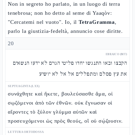
Non in segreto ho parlato, in un luogo di terra
tenebrosa; non ho detto al seme di Yaaqòv:
"Cercatemi nel vuoto". Io, il
TetraGramma
,
parlo la giustizia-fedeltà, annuncio cose diritte.
20
EBRAICO (MT)
הקבצו ובאו התנגשו יחדו פליטי הגוים לא ידעו הנשאים
את עץ פסלם ומתפללים אל אל לא יושיע
SEPTUAGINTA (LXX)
συνάχθητε καὶ ἥκετε, βουλεύσασθε ἅμα, οἱ
σῳζόμενοι ἀπὸ τῶν ἐθνῶν. οὐκ ἔγνωσαν οἱ
αἴροντες τὸ ξύλον γλύμμα αὐτῶν καὶ
προσευχόμενοι ὡς πρὸς θεούς, οἳ οὐ σῴζουσιν.
LETTURA ORTODOSSA