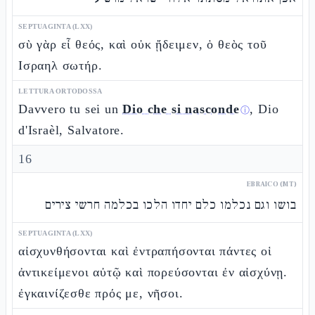
SEPTUAGINTA (LXX)
σὺ γὰρ εἶ θεός, καὶ οὐκ ᾔδειμεν, ὁ θεὸς τοῦ
Ισραηλ σωτήρ.
LETTURA ORTODOSSA
Davvero tu sei un
Dio che si nasconde
, Dio
ⓘ
d'Israèl, Salvatore.
16
EBRAICO (MT)
בושו וגם נכלמו כלם יחדו הלכו בכלמה חרשי צירים
SEPTUAGINTA (LXX)
αἰσχυνθήσονται καὶ ἐντραπήσονται πάντες οἱ
ἀντικείμενοι αὐτῷ καὶ πορεύσονται ἐν αἰσχύνῃ.
ἐγκαινίζεσθε πρός με, νῆσοι.