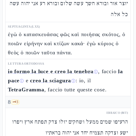
יוצר אור ובורא חשך עשה שלום ובורא רע אני יהוה עשה
כל אלה
SEPTUAGINTA (LXX)
ἐγὼ ὁ κατασκευάσας φῶς καὶ ποιήσας σκότος, ὁ
ποιῶν εἰρήνην καὶ κτίζων κακά· ἐγὼ κύριος ὁ
θεὸς ὁ ποιῶν ταῦτα πάντα.
LETTURA ORTODOSSA
io formo la luce e creo la tenebra
, faccio
la
ⓘ
pace
e
creo la sciagura
: io, il
ⓘ
ⓘ
TetraGramma
, faccio tutte queste cose.
8
🗝️
3
EBRAICO (MT)
הרעיפו שמים ממעל ושחקים יזלו צדק תפתח ארץ ויפרו
ישע וצדקה תצמיח יחד אני יהוה בראתיו