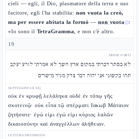
cieli — egli, il Dio, plasmatore della terra e suo
facitore, egli l'ha stabilita:
non vuota la creò,
ma per essere abitata la formò
—
non vuota
:
ⓘ
«Io sono il
TetraGramma
, e non c'è altro.
19
EBRAICO (MT)
לא בסתר דברתי במקום ארץ חשך לא אמרתי לזרע יעקב
תהו בקשוני אני יהוה דבר צדק מגיד מישרים
SEPTUAGINTA (LXX)
οὐκ ἐν κρυφῇ λελάληκα οὐδὲ ἐν τόπῳ γῆς
σκοτεινῷ· οὐκ εἶπα τῷ σπέρματι Ιακωβ Μάταιον
ζητήσατε· ἐγώ εἰμι ἐγώ εἰμι κύριος λαλῶν
δικαιοσύνην καὶ ἀναγγέλλων ἀλήθειαν.
LETTURA ORTODOSSA