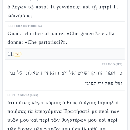
ὁ λέγων τῷ πατρί Τί γεννήσεις; καὶ τῇ μητρί Τί
ὠδινήσεις;
LETTURA ORTODOSSA
Guai a chi dice al padre: «Che generi?» e alla
donna: «Che partorisci?».
11
🗝️
1
EBRAICO (MT)
כה אמר יהוה קדוש ישראל ויצרו האתיות שאלוני על בני
ועל פעל ידי תצוני
SEPTUAGINTA (LXX)
ὅτι οὕτως λέγει κύριος ὁ θεὸς ὁ ἅγιος Ισραηλ ὁ
ποιήσας τὰ ἐπερχόμενα Ἐρωτήσατέ με περὶ τῶν
υἱῶν μου καὶ περὶ τῶν θυγατέρων μου καὶ περὶ
τῶν ἔργων τῶν χειρῶν μου ἐντείλασθέ μοι.