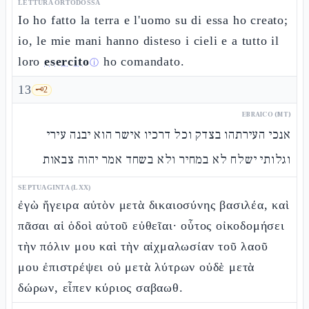
LETTURA ORTODOSSA
Io ho fatto la terra e l'uomo su di essa ho creato;
io, le mie mani hanno disteso i cieli e a tutto il
loro
esercito
ho comandato.
ⓘ
13
🗝️
2
EBRAICO (MT)
אנכי העירתהו בצדק וכל דרכיו אישר הוא יבנה עירי
וגלותי ישלח לא במחיר ולא בשחד אמר יהוה צבאות
SEPTUAGINTA (LXX)
ἐγὼ ἤγειρα αὐτὸν μετὰ δικαιοσύνης βασιλέα, καὶ
πᾶσαι αἱ ὁδοὶ αὐτοῦ εὐθεῖαι· οὗτος οἰκοδομήσει
τὴν πόλιν μου καὶ τὴν αἰχμαλωσίαν τοῦ λαοῦ
μου ἐπιστρέψει οὐ μετὰ λύτρων οὐδὲ μετὰ
δώρων, εἶπεν κύριος σαβαωθ.