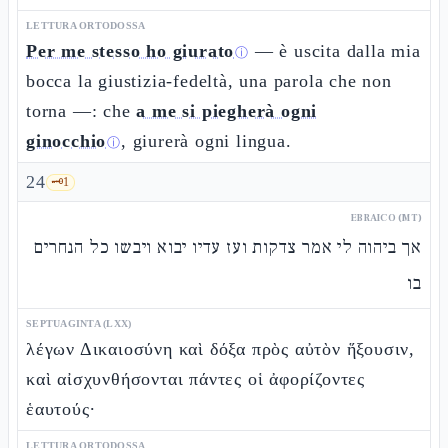
LETTURA ORTODOSSA
Per me stesso ho giurato
— è uscita dalla mia
ⓘ
bocca la giustizia-fedeltà, una parola che non
torna —: che
a me si piegherà ogni
ginocchio
, giurerà ogni lingua.
ⓘ
24
🗝️
1
EBRAICO (MT)
אך ביהוה לי אמר צדקות ועז עדיו יבוא ויבשו כל הנחרים
בו
SEPTUAGINTA (LXX)
λέγων Δικαιοσύνη καὶ δόξα πρὸς αὐτὸν ἥξουσιν,
καὶ αἰσχυνθήσονται πάντες οἱ ἀφορίζοντες
ἑαυτούς·
LETTURA ORTODOSSA