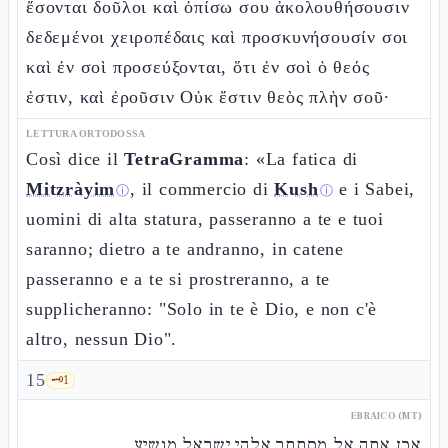
ἔσονται δοῦλοι καὶ ὀπίσω σου ἀκολουθήσουσιν
δεδεμένοι χειροπέδαις καὶ προσκυνήσουσίν σοι
καὶ ἐν σοὶ προσεύξονται, ὅτι ἐν σοὶ ὁ θεός
ἐστιν, καὶ ἐροῦσιν Οὐκ ἔστιν θεὸς πλὴν σοῦ·
LETTURA ORTODOSSA
Così dice il
TetraGramma
: «La fatica di
Mitzràyim
, il commercio di
Kush
e i Sabei,
ⓘ
ⓘ
uomini di alta statura, passeranno a te e tuoi
saranno; dietro a te andranno, in catene
passeranno e a te si prostreranno, a te
supplicheranno: "Solo in te è Dio, e non c'è
altro, nessun Dio".
15
🗝️
1
EBRAICO (MT)
אכן אתה אל מסתתר אלהי ישראל מושיע