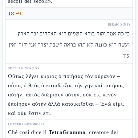
secoli dei secoli».
18
🗝️
1
EBRAICO (MT)
כי כה אמר יהוה בורא השמים הוא האלהים יצר הארץ
ועשה הוא כוננה לא תהו בראה לשבת יצרה אני יהוה ואין
עוד
SEPTUAGINTA (LXX)
Οὕτως λέγει κύριος ὁ ποιήσας τὸν οὐρανόν –
οὗτος ὁ θεὸς ὁ καταδείξας τὴν γῆν καὶ ποιήσας
αὐτήν, αὐτὸς διώρισεν αὐτήν, οὐκ εἰς κενὸν
ἐποίησεν αὐτὴν ἀλλὰ κατοικεῖσθαι – Ἐγώ εἰμι,
καὶ οὐκ ἔστιν ἔτι.
LETTURA ORTODOSSA
Ché così dice il
TetraGramma
, creatore dei