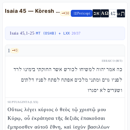
Isaia 45 — Kòresh "unto", il monoteismo radicale, l'anti-dualismo
ת
AZ
ω
אב
ΑΩ
🗝️
30
Pericopi
Isaia 45,1-25
·
·
MT (OSHB) + LXX
20
/
37
1
🗝️
3
EBRAICO (MT)
כה אמר יהוה למשיחו לכורש אשר החזקתי בימינו לרד
לפניו גוים ומתני מלכים אפתח לפתח לפניו דלתים
ושערים לא יסגרו
SEPTUAGINTA (LXX)
Οὕτως λέγει κύριος ὁ θεὸς τῷ χριστῷ μου
Κύρῳ, οὗ ἐκράτησα τῆς δεξιᾶς ἐπακοῦσαι
ἔμπροσθεν αὐτοῦ ἔθνη, καὶ ἰσχὺν βασιλέων