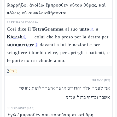
διαρρήξω, ἀνοίξω ἔμπροσθεν αὐτοῦ θύρας, καὶ
πόλεις οὐ συγκλεισθήσονται
LETTURA ORTODOSSA
Così dice il
TetraGramma
al suo
unto
, a
ⓘ
Kòresh
— colui che ho preso per la destra per
ⓘ
sottomettere
davanti a lui le nazioni e per
ⓘ
sciogliere i lombi dei re, per aprirgli i battenti, e
le porte non si chiuderanno:
2
🗝️
1
EBRAICO (MT)
אני לפניך אלך והדורים אושר אישר דלתות נחושה
אשבר ובריחי ברזל אגדע
SEPTUAGINTA (LXX)
Ἐγὼ ἔμπροσθέν σου πορεύσομαι καὶ ὄρη