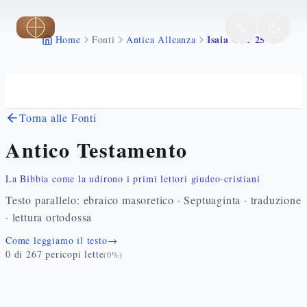
Vai al contenuto principale
Isaia 45 1 25
Home
Fonti
Antica Alleanza
Torna alle Fonti
Antico Testamento
La Bibbia come la udirono i primi lettori giudeo-cristiani
Testo parallelo: ebraico masoretico · Septuaginta · traduzione
· lettura ortodossa
Come leggiamo il testo
→
0
di
267
pericopi lette
(
0
%)