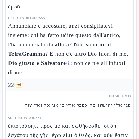
ἐμοῦ.
LETTURA ORTODOSSA
Annunciate e accostate, anzi consigliatevi
insieme: chi ha fatto udire questo dall'antico,
l'ha annunciato da allora? Non sono io, il
TetraGramma
? E non c'è altro Dio fuori di me,
Dio giusto e Salvatore
: non ce n'è all'infuori
ⓘ
di me.
22
🗝️
1
EBRAICO (MT)
פנו אלי והושעו כל אפסי ארץ כי אני אל ואין עוד
SEPTUAGINTA (LXX)
ἐπιστράφητε πρός με καὶ σωθήσεσθε, οἱ ἀπ’
ἐσχάτου τῆς γῆς· ἐγώ εἰμι ὁ θεός, καὶ οὐκ ἔστιν