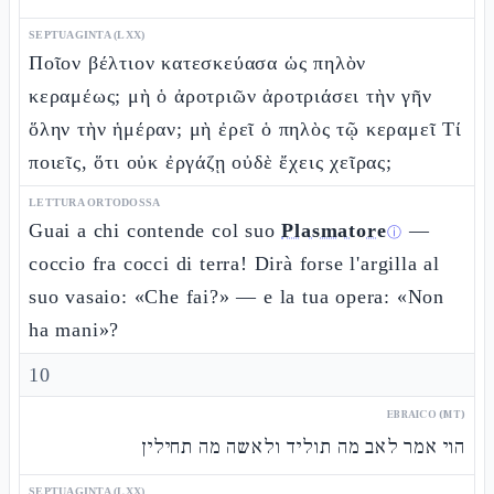
SEPTUAGINTA (LXX)
Ποῖον βέλτιον κατεσκεύασα ὡς πηλὸν
κεραμέως; μὴ ὁ ἀροτριῶν ἀροτριάσει τὴν γῆν
ὅλην τὴν ἡμέραν; μὴ ἐρεῖ ὁ πηλὸς τῷ κεραμεῖ Τί
ποιεῖς, ὅτι οὐκ ἐργάζῃ οὐδὲ ἔχεις χεῖρας;
LETTURA ORTODOSSA
Guai a chi contende col suo
Plasmatore
—
ⓘ
coccio fra cocci di terra! Dirà forse l'argilla al
suo vasaio: «Che fai?» — e la tua opera: «Non
ha mani»?
10
EBRAICO (MT)
הוי אמר לאב מה תוליד ולאשה מה תחילין
SEPTUAGINTA (LXX)