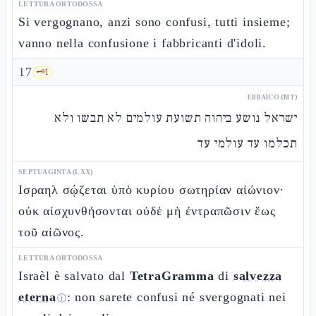
LETTURA ORTODOSSA
Si vergognano, anzi sono confusi, tutti insieme;
vanno nella confusione i fabbricanti d'idoli.
17
🗝️
1
EBRAICO (MT)
ישראל נושע ביהוה תשועת עולמים לא תבשו ולא
תכלמו עד עולמי עד
SEPTUAGINTA (LXX)
Ισραηλ σῴζεται ὑπὸ κυρίου σωτηρίαν αἰώνιον·
οὐκ αἰσχυνθήσονται οὐδὲ μὴ ἐντραπῶσιν ἕως
τοῦ αἰῶνος.
LETTURA ORTODOSSA
Israèl è salvato dal
TetraGramma
di
salvezza
eterna
: non sarete confusi né svergognati nei
ⓘ