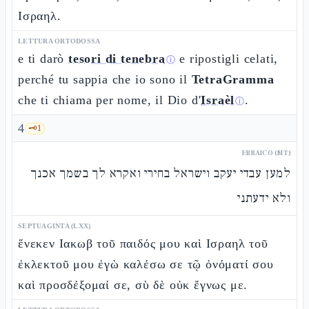
Ισραηλ.
LETTURA ORTODOSSA
e ti darò
tesori di tenebra
e ripostigli celati,
ⓘ
perché tu sappia che io sono il
TetraGramma
che ti chiama per nome, il Dio d'
Israèl
.
ⓘ
4
🗝️
1
EBRAICO (MT)
למען עבדי יעקב וישראל בחירי ואקרא לך בשמך אכנך
ולא ידעתני
SEPTUAGINTA (LXX)
ἕνεκεν Ιακωβ τοῦ παιδός μου καὶ Ισραηλ τοῦ
ἐκλεκτοῦ μου ἐγὼ καλέσω σε τῷ ὀνόματί σου
καὶ προσδέξομαί σε, σὺ δὲ οὐκ ἔγνως με.