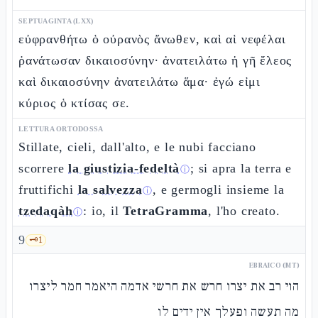
SEPTUAGINTA (LXX)
εὐφρανθήτω ὁ οὐρανὸς ἄνωθεν, καὶ αἱ νεφέλαι
ῥανάτωσαν δικαιοσύνην· ἀνατειλάτω ἡ γῆ ἔλεος
καὶ δικαιοσύνην ἀνατειλάτω ἅμα· ἐγώ εἰμι
κύριος ὁ κτίσας σε.
LETTURA ORTODOSSA
Stillate, cieli, dall'alto, e le nubi facciano
scorrere
la giustizia-fedeltà
; si apra la terra e
ⓘ
fruttifichi
la salvezza
, e germogli insieme la
ⓘ
tzedaqàh
: io, il
TetraGramma
, l'ho creato.
ⓘ
9
🗝️
1
EBRAICO (MT)
הוי רב את יצרו חרש את חרשי אדמה היאמר חמר ליצרו
מה תעשה ופעלך אין ידים לו