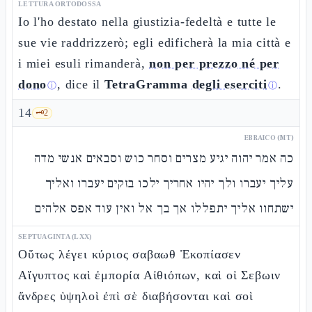
LETTURA ORTODOSSA
Io l'ho destato nella giustizia-fedeltà e tutte le
sue vie raddrizzerò; egli edificherà la mia città e
i miei esuli rimanderà,
non per prezzo né per
dono
, dice il
TetraGramma
degli eserciti
.
ⓘ
ⓘ
14
🗝️
2
EBRAICO (MT)
כה אמר יהוה יגיע מצרים וסחר כוש וסבאים אנשי מדה
עליך יעברו ולך יהיו אחריך ילכו בזקים יעברו ואליך
ישתחוו אליך יתפללו אך בך אל ואין עוד אפס אלהים
SEPTUAGINTA (LXX)
Οὕτως λέγει κύριος σαβαωθ Ἐκοπίασεν
Αἴγυπτος καὶ ἐμπορία Αἰθιόπων, καὶ οἱ Σεβωιν
ἄνδρες ὑψηλοὶ ἐπὶ σὲ διαβήσονται καὶ σοὶ