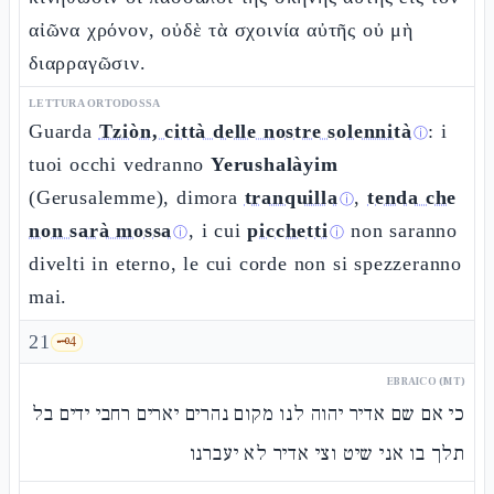
αἰῶνα χρόνον, οὐδὲ τὰ σχοινία αὐτῆς οὐ μὴ
διαρραγῶσιν.
LETTURA ORTODOSSA
Guarda
Tziòn, città delle nostre solennità
: i
ⓘ
tuoi occhi vedranno
Yerushalàyim
(Gerusalemme), dimora
tranquilla
,
tenda che
ⓘ
non sarà mossa
, i cui
picchetti
non saranno
ⓘ
ⓘ
divelti in eterno, le cui corde non si spezzeranno
mai.
21
🗝️
4
EBRAICO (MT)
כי אם שם אדיר יהוה לנו מקום נהרים יארים רחבי ידים בל
תלך בו אני שיט וצי אדיר לא יעברנו