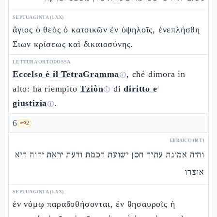
SEPTUAGINTA (LXX)
ἅγιος ὁ θεὸς ὁ κατοικῶν ἐν ὑψηλοῖς, ἐνεπλήσθη
Σιων κρίσεως καὶ δικαιοσύνης.
LETTURA ORTODOSSA
Eccelso è il TetraGramma
, ché dimora in
ⓘ
alto: ha riempito
Tziòn
di
diritto e
ⓘ
giustizia
.
ⓘ
6
🗝️
2
EBRAICO (MT)
והיה אמונת עתיך חסן ישועת חכמת ודעת יראת יהוה היא
אוצרו
SEPTUAGINTA (LXX)
ἐν νόμῳ παραδοθήσονται, ἐν θησαυροῖς ἡ