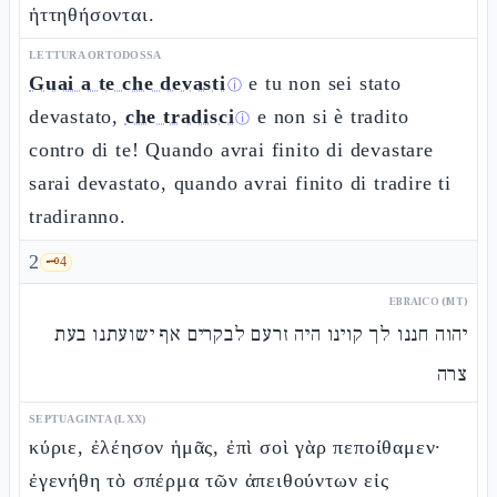
ἡττηθήσονται.
LETTURA ORTODOSSA
Guai a te che devasti
e tu non sei stato
ⓘ
devastato,
che tradisci
e non si è tradito
ⓘ
contro di te! Quando avrai finito di devastare
sarai devastato, quando avrai finito di tradire ti
tradiranno.
2
🗝️
4
EBRAICO (MT)
יהוה חננו לך קוינו היה זרעם לבקרים אף ישועתנו בעת
צרה
SEPTUAGINTA (LXX)
κύριε, ἐλέησον ἡμᾶς, ἐπὶ σοὶ γὰρ πεποίθαμεν·
ἐγενήθη τὸ σπέρμα τῶν ἀπειθούντων εἰς