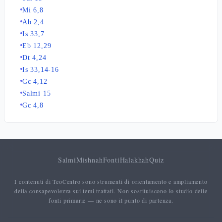
Mi 6,8
Ab 2,4
Is 33,7
Eb 12,29
Dt 4,24
Is 33,14-16
Gc 4,12
Salmi 15
Gc 4,8
Salmi
Mishnah
Fonti
Halakhah
Quiz
I contenuti di TeoCentro sono strumenti di orientamento e ampliamento
della consapevolezza sui temi trattati. Non sostituiscono lo studio delle
fonti primarie — ne sono il punto di partenza.