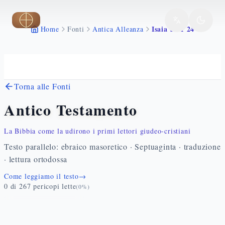
Vai al contenuto principale
Isaia 33 1 24
Home
Fonti
Antica Alleanza
Torna alle Fonti
Antico Testamento
La Bibbia come la udirono i primi lettori giudeo-cristiani
Testo parallelo: ebraico masoretico · Septuaginta · traduzione
· lettura ortodossa
Come leggiamo il testo
→
0
di
267
pericopi lette
(
0
%)