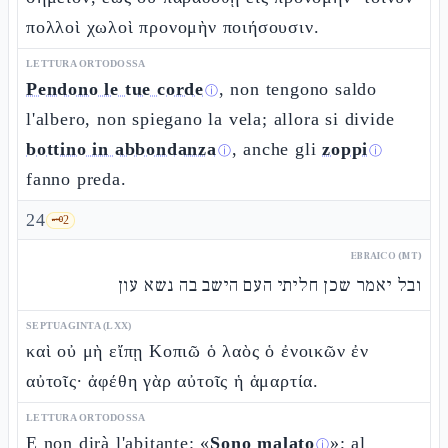
πολλοὶ χωλοὶ προνομὴν ποιήσουσιν.
LETTURA ORTODOSSA
Pendono le tue corde
, non tengono saldo
ⓘ
l'albero, non spiegano la vela; allora si divide
bottino in abbondanza
, anche gli
zoppi
ⓘ
ⓘ
fanno preda.
24
🗝️
2
EBRAICO (MT)
ובל יאמר שכן חליתי העם הישב בה נשא עון
SEPTUAGINTA (LXX)
καὶ οὐ μὴ εἴπῃ Κοπιῶ ὁ λαὸς ὁ ἐνοικῶν ἐν
αὐτοῖς· ἀφέθη γὰρ αὐτοῖς ἡ ἁμαρτία.
LETTURA ORTODOSSA
E non dirà l'abitante: «
Sono malato
»; al
ⓘ