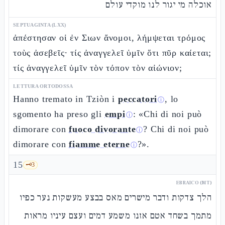
אוכלה מי יגור לנו מוקדי עולם
SEPTUAGINTA (LXX)
ἀπέστησαν οἱ ἐν Σιων ἄνομοι, λήμψεται τρόμος
τοὺς ἀσεβεῖς· τίς ἀναγγελεῖ ὑμῖν ὅτι πῦρ καίεται;
τίς ἀναγγελεῖ ὑμῖν τὸν τόπον τὸν αἰώνιον;
LETTURA ORTODOSSA
Hanno tremato in Tziòn i
peccatori
, lo
ⓘ
sgomento ha preso gli
empi
: «Chi di noi può
ⓘ
dimorare con
fuoco divorante
? Chi di noi può
ⓘ
dimorare con
fiamme eterne
?».
ⓘ
15
🗝️
3
EBRAICO (MT)
הלך צדקות ודבר מישרים מאס בבצע מעשקות נער כפיו
מתמך בשחד אטם אזנו משמע דמים ועצם עיניו מראות