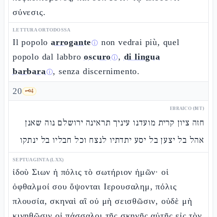
σύνεσις.
LETTURA ORTODOSSA
Il popolo
arrogante
non vedrai più, quel
ⓘ
popolo dal labbro
oscuro
,
di lingua
ⓘ
barbara
, senza discernimento.
ⓘ
20
🗝️
4
EBRAICO (MT)
חזה ציון קרית מועדנו עיניך תראינה ירושלם נוה שאנן
אהל בל יצען בל יסע יתדתיו לנצח וכל חבליו בל ינתקו
SEPTUAGINTA (LXX)
ἰδοὺ Σιων ἡ πόλις τὸ σωτήριον ἡμῶν· οἱ
ὀφθαλμοί σου ὄψονται Ιερουσαλημ, πόλις
πλουσία, σκηναὶ αἳ οὐ μὴ σεισθῶσιν, οὐδὲ μὴ
κινηθῶσιν οἱ πάσσαλοι τῆς σκηνῆς αὐτῆς εἰς τὸν