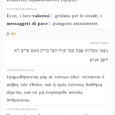
LETTURA ORTODOSSA
Ecco, i loro
valorosi
gridano per le strade, i
ⓘ
messaggeri di pace
piangono amaramente.
ⓘ
8
🗝️
2
EBRAICO (MT)
נשמו מסלות שבת עבר ארח הפר ברית מאס ערים לא
חשב אנוש
SEPTUAGINTA (LXX)
ἐρημωθήσονται γὰρ αἱ τούτων ὁδοί· πέπαυται ὁ
φόβος τῶν ἐθνῶν, καὶ ἡ πρὸς τούτους διαθήκη
αἴρεται, καὶ οὐ μὴ λογίσησθε αὐτοὺς
ἀνθρώπους.
LETTURA ORTODOSSA