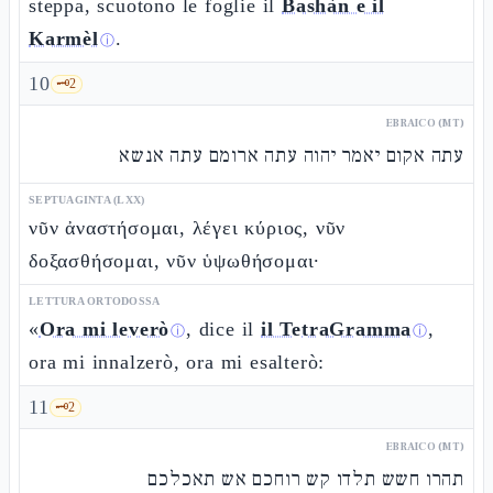
steppa, scuotono le foglie il
Bashàn e il
Karmèl
.
ⓘ
10
🗝️
2
EBRAICO (MT)
עתה אקום יאמר יהוה עתה ארומם עתה אנשא
SEPTUAGINTA (LXX)
νῦν ἀναστήσομαι, λέγει κύριος, νῦν
δοξασθήσομαι, νῦν ὑψωθήσομαι·
LETTURA ORTODOSSA
«
Ora mi leverò
, dice il
il TetraGramma
,
ⓘ
ⓘ
ora mi innalzerò, ora mi esalterò:
11
🗝️
2
EBRAICO (MT)
תהרו חשש תלדו קש רוחכם אש תאכלכם