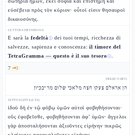
σωτηρία ἡμῶν, ἐκεῖ σοφία καὶ ἐπιστήμη καὶ
εὐσέβεια πρὸς τὸν κύριον· οὗτοί εἰσιν θησαυροὶ
δικαιοσύνης.
LETTURA ORTODOSSA
E sarà la
fedeltà
dei tuoi tempi, ricchezza di
ⓘ
salvezze, sapienza e conoscenza:
il timore del
TetraGramma — questo è il suo tesoro
.
ⓘ
7
🗝️
2
EBRAICO (MT)
הן אראלם צעקו חצה מלאכי שלום מר יבכיון
SEPTUAGINTA (LXX)
ἰδοὺ δὴ ἐν τῷ φόβῳ ὑμῶν αὐτοὶ φοβηθήσονται·
οὓς ἐφοβεῖσθε, φοβηθήσονται ἀφ’ ὑμῶν· ἄγγελοι
γὰρ ἀποσταλήσονται ἀξιοῦντες εἰρήνην πικρῶς
κλαίοντες παρακαλοῦντες εἰρήνην.