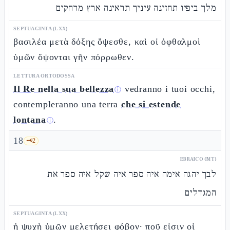
מלך ביפיו תחזינה עיניך תראינה ארץ מרחקים
SEPTUAGINTA (LXX)
βασιλέα μετὰ δόξης ὄψεσθε, καὶ οἱ ὀφθαλμοὶ
ὑμῶν ὄψονται γῆν πόρρωθεν.
LETTURA ORTODOSSA
Il Re nella sua bellezza
vedranno i tuoi occhi,
ⓘ
contempleranno una terra
che si estende
lontana
.
ⓘ
18
🗝️
2
EBRAICO (MT)
לבך יהגה אימה איה ספר איה שקל איה ספר את
המגדלים
SEPTUAGINTA (LXX)
ἡ ψυχὴ ὑμῶν μελετήσει φόβον· ποῦ εἰσιν οἱ