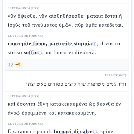
SEPTUAGINTA (LXX)
νῦν ὄψεσθε, νῦν αἰσθηθήσεσθε· ματαία ἔσται ἡ
ἰσχὺς τοῦ πνεύματος ὑμῶν, πῦρ ὑμᾶς κατέδεται.
LETTURA ORTODOSSA
concepite fieno, partorite stoppia
; il vostro
ⓘ
stesso
soffio
, un fuoco vi divorerà.
ⓘ
12
🗝️
1
EBRAICO (MT)
והיו עמים משרפות שיד קוצים כסוחים באש יצתו
SEPTUAGINTA (LXX)
καὶ ἔσονται ἔθνη κατακεκαυμένα ὡς ἄκανθα ἐν
ἀγρῷ ἐρριμμένη καὶ κατακεκαυμένη.
LETTURA ORTODOSSA
E saranno i popoli
fornaci di calce
, spine
ⓘ