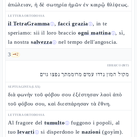
ἀπώλειαν, ἡ δὲ σωτηρία ἡμῶν ἐν καιρῷ θλίψεως.
LETTURA ORTODOSSA
il TetraGramma
,
facci grazia
, in te
ⓘ
ⓘ
speriamo: sii il loro braccio
ogni mattina
, sì,
ⓘ
la nostra
salvezza
nel tempo dell'angoscia.
ⓘ
3
🗝️
2
EBRAICO (MT)
מקול המון נדדו עמים מרוממתך נפצו גוים
SEPTUAGINTA (LXX)
διὰ φωνὴν τοῦ φόβου σου ἐξέστησαν λαοὶ ἀπὸ
τοῦ φόβου σου, καὶ διεσπάρησαν τὰ ἔθνη.
LETTURA ORTODOSSA
Al fragore del
tumulto
fuggono i popoli, al
ⓘ
tuo
levarti
si disperdono le
nazioni
(goyìm).
ⓘ