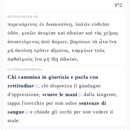
ברע
SEPTUAGINTA (LXX)
πορευόμενος ἐν δικαιοσύνῃ, λαλῶν εὐθεῖαν
ὁδόν, μισῶν ἀνομίαν καὶ ἀδικίαν καὶ τὰς χεῖρας
ἀποσειόμενος ἀπὸ δώρων, βαρύνων τὰ ὦτα ἵνα
μὴ ἀκούσῃ κρίσιν αἵματος, καμμύων τοὺς
ὀφθαλμοὺς ἵνα μὴ ἴδῃ ἀδικίαν,
LETTURA ORTODOSSA
Chi cammina in giustizia e parla con
rettitudine
, chi disprezza il guadagno
ⓘ
d'oppressione,
scuote le mani
dalla tangente,
ⓘ
tappa l'orecchio per non udire
sentenze di
sangue
e chiude gli occhi per non vedere il
ⓘ
male: