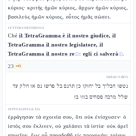
κύριος· κριτὴς ἡμῶν κύριος, ἄρχων ἡμῶν κύριος,
βασιλεὺς ἡμῶν κύριος, οὗτος ἡμᾶς σώσει.
LETTURA ORTODOSSA
Ché
il TetraGramma è il nostro giudice, il
TetraGramma il nostro legislatore, il
TetraGramma il nostro re
:
egli ci salverà
.
ⓘ
ⓘ
23
🗝️
3
EBRAICO (MT)
נטשו חבליך בל יחזקו כן תרנם בל פרשו נס אז חלק עד
שלל מרבה פסחים בזזו בז
SEPTUAGINTA (LXX)
ἐρράγησαν τὰ σχοινία σου, ὅτι οὐκ ἐνίσχυσεν· ὁ
ἱστός σου ἔκλινεν, οὐ χαλάσει τὰ ἱστία· οὐκ ἀρεῖ
σημεῖον, ἕως οὗ παραδοθῇ εἰς προνομήν· τοίνυν