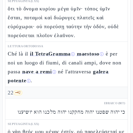
SEPTUAGINTA (LXX)
ὅτι τὸ ὄνομα κυρίου μέγα ὑμῖν· τόπος ὑμῖν
ἔσται, ποταμοὶ καὶ διώρυγες πλατεῖς καὶ
εὐρύχωροι· οὐ πορεύσῃ ταύτην τὴν ὁδόν, οὐδὲ
πορεύσεται πλοῖον ἐλαῦνον.
LETTURA ORTODOSSA
Ché là il
il TetraGramma
maestoso
è per
ⓘ
ⓘ
noi un luogo di fiumi, di canali ampi, dove non
passa
nave a remi
né l'attraversa
galera
ⓘ
potente
.
ⓘ
22
🗝️
2
EBRAICO (MT)
כי יהוה שפטנו יהוה מחקקנו יהוה מלכנו הוא יושיענו
SEPTUAGINTA (LXX)
ὁ γὰρ θεός μου μέγας ἐστίν, οὐ παρελεύσεταί με