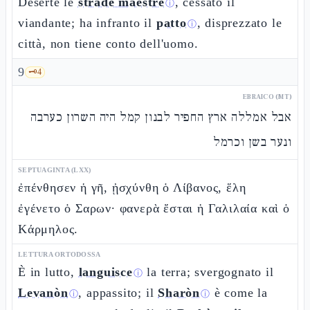
Deserte le
strade maestre
, cessato il
ⓘ
viandante; ha infranto il
patto
, disprezzato le
ⓘ
città, non tiene conto dell'uomo.
9
🗝️
4
EBRAICO (MT)
אבל אמללה ארץ החפיר לבנון קמל היה השרון כערבה
ונער בשן וכרמל
SEPTUAGINTA (LXX)
ἐπένθησεν ἡ γῆ, ᾐσχύνθη ὁ Λίβανος, ἕλη
ἐγένετο ὁ Σαρων· φανερὰ ἔσται ἡ Γαλιλαία καὶ ὁ
Κάρμηλος.
LETTURA ORTODOSSA
È in lutto,
languisce
la terra; svergognato il
ⓘ
Levanòn
, appassito; il
Sharòn
è come la
ⓘ
ⓘ