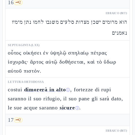
16
🗝️
2
EBRAICO (MT)
הוא מרומים ישכן מצדות סלעים משגבו לחמו נתן מימיו
נאמנים
SEPTUAGINTA (LXX)
οὗτος οἰκήσει ἐν ὑψηλῷ σπηλαίῳ πέτρας
ἰσχυρᾶς· ἄρτος αὐτῷ δοθήσεται, καὶ τὸ ὕδωρ
αὐτοῦ πιστόν.
LETTURA ORTODOSSA
costui
dimorerà in alto
, fortezze di rupi
ⓘ
saranno il suo rifugio, il suo pane gli sarà dato,
le sue acque saranno
sicure
.
ⓘ
17
🗝️
2
EBRAICO (MT)