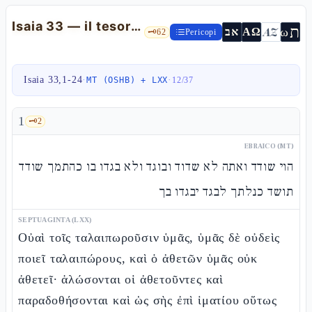
Isaia 33 — il tesoro del timore, i sei principi, la triplice sovranità
ת
AZ
ω
אב
ΑΩ
🗝️
62
Pericopi
Isaia 33,1-24
·
·
MT (OSHB) + LXX
12
/
37
1
🗝️
2
EBRAICO (MT)
הוי שודד ואתה לא שדוד ובוגד ולא בגדו בו כהתמך שודד
תושד כנלתך לבגד יבגדו בך
SEPTUAGINTA (LXX)
Οὐαὶ τοῖς ταλαιπωροῦσιν ὑμᾶς, ὑμᾶς δὲ οὐδεὶς
ποιεῖ ταλαιπώρους, καὶ ὁ ἀθετῶν ὑμᾶς οὐκ
ἀθετεῖ· ἁλώσονται οἱ ἀθετοῦντες καὶ
παραδοθήσονται καὶ ὡς σὴς ἐπὶ ἱματίου οὕτως