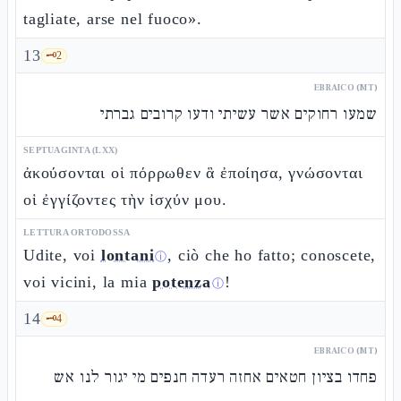
tagliate, arse nel fuoco».
13
🗝️
2
EBRAICO (MT)
שמעו רחוקים אשר עשיתי ודעו קרובים גברתי
SEPTUAGINTA (LXX)
ἀκούσονται οἱ πόρρωθεν ἃ ἐποίησα, γνώσονται
οἱ ἐγγίζοντες τὴν ἰσχύν μου.
LETTURA ORTODOSSA
Udite, voi
lontani
, ciò che ho fatto; conoscete,
ⓘ
voi vicini, la mia
potenza
!
ⓘ
14
🗝️
4
EBRAICO (MT)
פחדו בציון חטאים אחזה רעדה חנפים מי יגור לנו אש