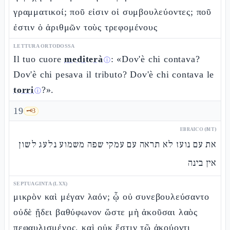
γραμματικοί; ποῦ εἰσιν οἱ συμβουλεύοντες; ποῦ
ἐστιν ὁ ἀριθμῶν τοὺς τρεφομένους
LETTURA ORTODOSSA
Il tuo cuore
mediterà
: «Dov'è chi contava?
ⓘ
Dov'è chi pesava il tributo? Dov'è chi contava le
torri
?».
ⓘ
19
🗝️
3
EBRAICO (MT)
את עם נועז לא תראה עם עמקי שפה משמוע נלעג לשון
אין בינה
SEPTUAGINTA (LXX)
μικρὸν καὶ μέγαν λαόν; ᾧ οὐ συνεβουλεύσαντο
οὐδὲ ᾔδει βαθύφωνον ὥστε μὴ ἀκοῦσαι λαὸς
πεφαυλισμένος, καὶ οὐκ ἔστιν τῷ ἀκούοντι