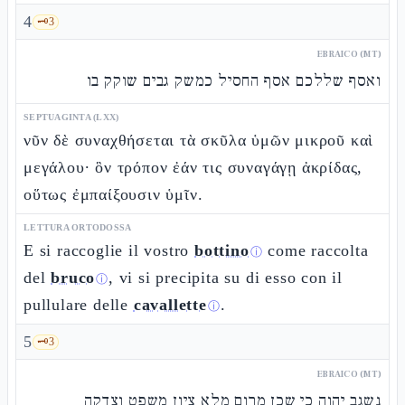
4
🗝️
3
EBRAICO (MT)
ואסף שללכם אסף החסיל כמשק גבים שוקק בו
SEPTUAGINTA (LXX)
νῦν δὲ συναχθήσεται τὰ σκῦλα ὑμῶν μικροῦ καὶ
μεγάλου· ὃν τρόπον ἐάν τις συναγάγῃ ἀκρίδας,
οὕτως ἐμπαίξουσιν ὑμῖν.
LETTURA ORTODOSSA
E si raccoglie il vostro
bottino
come raccolta
ⓘ
del
bruco
, vi si precipita su di esso con il
ⓘ
pullulare delle
cavallette
.
ⓘ
5
🗝️
3
EBRAICO (MT)
נשגב יהוה כי שכן מרום מלא ציון משפט וצדקה