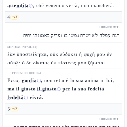
attendila
, ché venendo verrà, non mancherà.
ⓘ
4
🗝️
3
EBRAICO (MT)
הנה עפלה לא ישרה נפשו בו וצדיק באמונתו יחיה
SEPTUAGINTA (LXX)
ἐὰν ὑποστείληται, οὐκ εὐδοκεῖ ἡ ψυχή μου ἐν
αὐτῷ· ὁ δὲ δίκαιος ἐκ πίστεώς μου ζήσεται.
LETTURA ORTODOSSA
Ecco,
gonfia
, non retta è la sua anima in lui;
ⓘ
ma il giusto
il giusto
per la sua fedeltà
ⓘ
fedeltà
vivrà
.
ⓘ
5
🗝️
2
EBRAICO (MT)