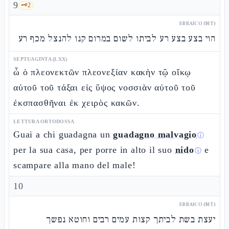
9
🗝️
2
EBRAICO (MT)
הוי בצע בצע רע לביתו לשום במרום קנו להנצל מכף רע
SEPTUAGINTA (LXX)
ὦ ὁ πλεονεκτῶν πλεονεξίαν κακὴν τῷ οἴκῳ
αὐτοῦ τοῦ τάξαι εἰς ὕψος νοσσιὰν αὐτοῦ τοῦ
ἐκσπασθῆναι ἐκ χειρὸς κακῶν.
LETTURA ORTODOSSA
Guai a chi guadagna un
guadagno malvagio
ⓘ
per la sua casa, per porre in alto il suo
nido
e
ⓘ
scampare alla mano del male!
10
EBRAICO (MT)
יעצת בשת לביתך קצות עמים רבים וחוטא נפשך