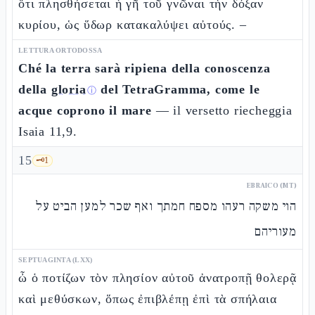
ὅτι πλησθήσεται ἡ γῆ τοῦ γνῶναι τὴν δόξαν
κυρίου, ὡς ὕδωρ κατακαλύψει αὐτούς. –
LETTURA ORTODOSSA
Ché la terra sarà ripiena della conoscenza
della
gloria
del TetraGramma, come le
ⓘ
acque coprono il mare
— il versetto riecheggia
Isaia 11,9.
15
🗝️
1
EBRAICO (MT)
הוי משקה רעהו מספח חמתך ואף שכר למען הביט על
מעוריהם
SEPTUAGINTA (LXX)
ὦ ὁ ποτίζων τὸν πλησίον αὐτοῦ ἀνατροπῇ θολερᾷ
καὶ μεθύσκων, ὅπως ἐπιβλέπῃ ἐπὶ τὰ σπήλαια