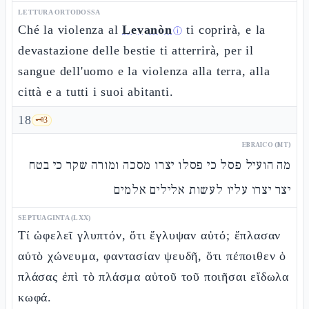
LETTURA ORTODOSSA
Ché la violenza al
Levanòn
ti coprirà, e la
ⓘ
devastazione delle bestie ti atterrirà, per il
sangue dell'uomo e la violenza alla terra, alla
città e a tutti i suoi abitanti.
18
🗝️
3
EBRAICO (MT)
מה הועיל פסל כי פסלו יצרו מסכה ומורה שקר כי בטח
יצר יצרו עליו לעשות אלילים אלמים
SEPTUAGINTA (LXX)
Τί ὠφελεῖ γλυπτόν, ὅτι ἔγλυψαν αὐτό; ἔπλασαν
αὐτὸ χώνευμα, φαντασίαν ψευδῆ, ὅτι πέποιθεν ὁ
πλάσας ἐπὶ τὸ πλάσμα αὐτοῦ τοῦ ποιῆσαι εἴδωλα
κωφά.