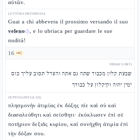
αὐτῶν.
LETTURA ORTODOSSA
Guai a chi abbevera il prossimo versando il suo
veleno
, e lo ubriaca per guardare le sue
ⓘ
nudità!
16
🗝️
3
EBRAICO (MT)
שבעת קלון מכבוד שתה גם אתה והערל תסוב עליך כוס
ימין יהוה וקיקלון על כבודך
SEPTUAGINTA (LXX)
πλησμονὴν ἀτιμίας ἐκ δόξης πίε καὶ σὺ καὶ
διασαλεύθητι καὶ σείσθητι· ἐκύκλωσεν ἐπὶ σὲ
ποτήριον δεξιᾶς κυρίου, καὶ συνήχθη ἀτιμία ἐπὶ
τὴν δόξαν σου.