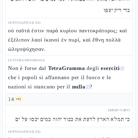
בדי ריק יעפו
SEPTUAGINTA (LXX)
οὐ ταῦτά ἐστιν παρὰ κυρίου παντοκράτορος; καὶ
ἐξέλιπον λαοὶ ἱκανοὶ ἐν πυρί, καὶ ἔθνη πολλὰ
ὠλιγοψύχησαν.
LETTURA ORTODOSSA
Non è forse dal
TetraGramma
degli
eserciti
ⓘ
che i popoli si affannano per il fuoco e le
nazioni si stancano per il
nulla
?
ⓘ
14
🗝️
1
EBRAICO (MT)
כי תמלא הארץ לדעת את כבוד יהוה כמים יכסו על ים
SEPTUAGINTA (LXX)