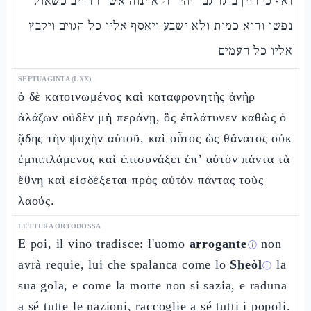
ואף כי היין בוגד גבר יהיר ולא ינוה אשר הרחיב כשאול
נפשו והוא כמות ולא ישבע ויאסף אליו כל הגוים ויקבץ
אליו כל העמים
SEPTUAGINTA (LXX)
ὁ δὲ κατοινωμένος καὶ καταφρονητὴς ἀνὴρ
ἀλάζων οὐδὲν μὴ περάνῃ, ὃς ἐπλάτυνεν καθὼς ὁ
ᾅδης τὴν ψυχὴν αὐτοῦ, καὶ οὗτος ὡς θάνατος οὐκ
ἐμπιπλάμενος καὶ ἐπισυνάξει ἐπ’ αὐτὸν πάντα τὰ
ἔθνη καὶ εἰσδέξεται πρὸς αὐτὸν πάντας τοὺς
λαούς.
LETTURA ORTODOSSA
E poi, il vino tradisce: l'uomo
arrogante
non
ⓘ
avrà requie, lui che spalanca come lo
Sheòl
la
ⓘ
sua gola, e come la morte non si sazia, e raduna
a sé tutte le nazioni, raccoglie a sé tutti i popoli.