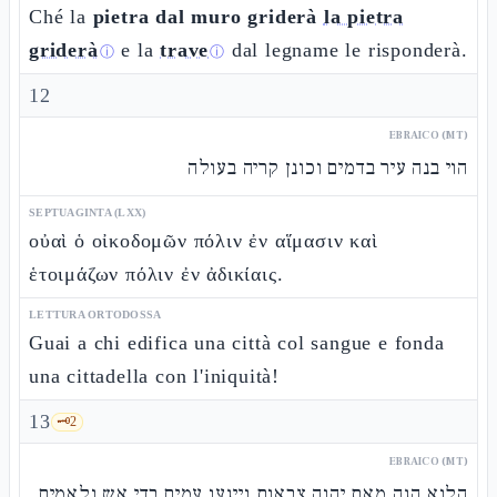
Ché la
pietra dal muro griderà
la pietra
griderà
e la
trave
dal legname le risponderà.
ⓘ
ⓘ
12
EBRAICO (MT)
הוי בנה עיר בדמים וכונן קריה בעולה
SEPTUAGINTA (LXX)
οὐαὶ ὁ οἰκοδομῶν πόλιν ἐν αἵμασιν καὶ
ἑτοιμάζων πόλιν ἐν ἀδικίαις.
LETTURA ORTODOSSA
Guai a chi edifica una città col sangue e fonda
una cittadella con l'iniquità!
13
🗝️
2
EBRAICO (MT)
הלוא הנה מאת יהוה צבאות וייגעו עמים בדי אש ולאמים