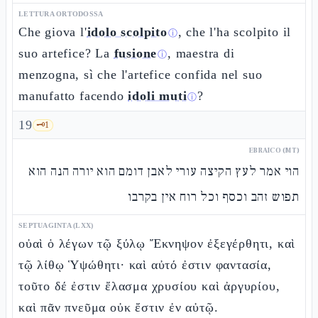
LETTURA ORTODOSSA
Che giova l'
idolo scolpito
, che l'ha scolpito il
ⓘ
suo artefice? La
fusione
, maestra di
ⓘ
menzogna, sì che l'artefice confida nel suo
manufatto facendo
idoli muti
?
ⓘ
19
🗝️
1
EBRAICO (MT)
הוי אמר לעץ הקיצה עורי לאבן דומם הוא יורה הנה הוא
תפוש זהב וכסף וכל רוח אין בקרבו
SEPTUAGINTA (LXX)
οὐαὶ ὁ λέγων τῷ ξύλῳ Ἔκνηψον ἐξεγέρθητι, καὶ
τῷ λίθῳ Ὑψώθητι· καὶ αὐτό ἐστιν φαντασία,
τοῦτο δέ ἐστιν ἔλασμα χρυσίου καὶ ἀργυρίου,
καὶ πᾶν πνεῦμα οὐκ ἔστιν ἐν αὐτῷ.