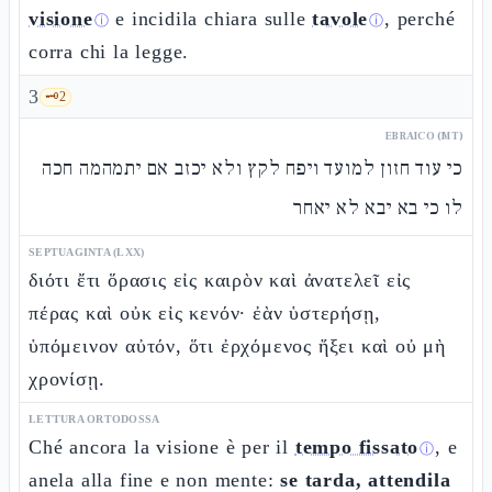
visione
e incidila chiara sulle
tavole
, perché
ⓘ
ⓘ
corra chi la legge.
3
🗝️
2
EBRAICO (MT)
כי עוד חזון למועד ויפח לקץ ולא יכזב אם יתמהמה חכה
לו כי בא יבא לא יאחר
SEPTUAGINTA (LXX)
διότι ἔτι ὅρασις εἰς καιρὸν καὶ ἀνατελεῖ εἰς
πέρας καὶ οὐκ εἰς κενόν· ἐὰν ὑστερήσῃ,
ὑπόμεινον αὐτόν, ὅτι ἐρχόμενος ἥξει καὶ οὐ μὴ
χρονίσῃ.
LETTURA ORTODOSSA
Ché ancora la visione è per il
tempo fissato
, e
ⓘ
anela alla fine e non mente:
se tarda, attendila