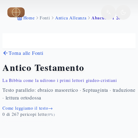
Vai al contenuto principale
Abacuc 2 1 20
Home
Fonti
Antica Alleanza
Torna alle Fonti
Antico Testamento
La Bibbia come la udirono i primi lettori giudeo-cristiani
Testo parallelo: ebraico masoretico · Septuaginta · traduzione
· lettura ortodossa
Come leggiamo il testo
→
0
di
267
pericopi lette
(
0
%)