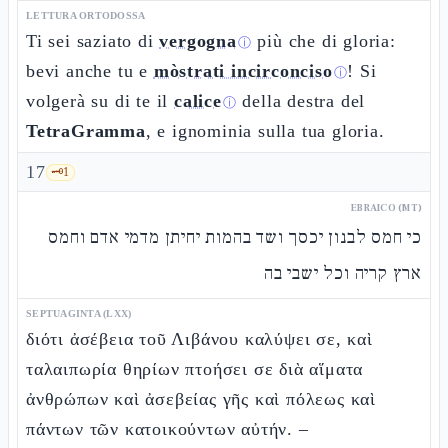
LETTURA ORTODOSSA
Ti sei saziato di
vergogna
più che di gloria:
ⓘ
bevi anche tu e
mòstrati incirconciso
! Si
ⓘ
volgerà su di te il
calice
della destra del
ⓘ
TetraGramma
, e ignominia sulla tua gloria.
17
🗝️
1
EBRAICO (MT)
כי חמס לבנון יכסך ושד בהמות יחיתן מדמי אדם וחמס
ארץ קריה וכל ישבי בה
SEPTUAGINTA (LXX)
διότι ἀσέβεια τοῦ Λιβάνου καλύψει σε, καὶ
ταλαιπωρία θηρίων πτοήσει σε διὰ αἵματα
ἀνθρώπων καὶ ἀσεβείας γῆς καὶ πόλεως καὶ
πάντων τῶν κατοικούντων αὐτήν. –