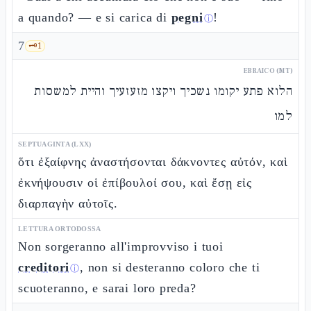
a quando? — e si carica di
pegni
!
ⓘ
7
🗝️
1
EBRAICO (MT)
הלוא פתע יקומו נשכיך ויקצו מזעזעיך והיית למשסות
למו
SEPTUAGINTA (LXX)
ὅτι ἐξαίφνης ἀναστήσονται δάκνοντες αὐτόν, καὶ
ἐκνήψουσιν οἱ ἐπίβουλοί σου, καὶ ἔσῃ εἰς
διαρπαγὴν αὐτοῖς.
LETTURA ORTODOSSA
Non sorgeranno all'improvviso i tuoi
creditori
, non si desteranno coloro che ti
ⓘ
scuoteranno, e sarai loro preda?