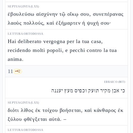
SEPTUAGINTA (LXX)
ἐβουλεύσω αἰσχύνην τῷ οἴκῳ σου, συνεπέρανας
λαοὺς πολλούς, καὶ ἐξήμαρτεν ἡ ψυχή σου·
LETTURA ORTODOSSA
Hai deliberato vergogna per la tua casa,
recidendo molti popoli, e pecchi contro la tua
anima.
11
🗝️
2
EBRAICO (MT)
כי אבן מקיר תזעק וכפיס מעץ יעננה
SEPTUAGINTA (LXX)
διότι λίθος ἐκ τοίχου βοήσεται, καὶ κάνθαρος ἐκ
ξύλου φθέγξεται αὐτά. –
LETTURA ORTODOSSA