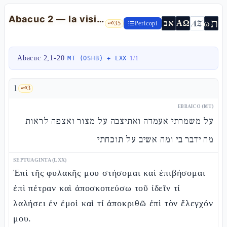
Abacuc 2 — la visione, "il giusto per la sua emunàh vivrà", le cinque "hòy"
ת
AZ
ω
אב
ΑΩ
🗝️
35
Pericopi
Abacuc 2,1-20
·
·
MT (OSHB) + LXX
1
/
1
1
🗝️
3
EBRAICO (MT)
על משמרתי אעמדה ואתיצבה על מצור ואצפה לראות
מה ידבר בי ומה אשיב על תוכחתי
SEPTUAGINTA (LXX)
Ἐπὶ τῆς φυλακῆς μου στήσομαι καὶ ἐπιβήσομαι
ἐπὶ πέτραν καὶ ἀποσκοπεύσω τοῦ ἰδεῖν τί
λαλήσει ἐν ἐμοὶ καὶ τί ἀποκριθῶ ἐπὶ τὸν ἔλεγχόν
μου.