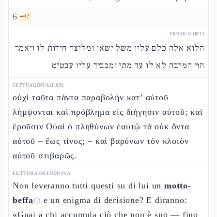
6
🗝️
2
EBRAICO (MT)
הלוא אלה כלם עליו משל ישאו ומליצה חידות לו ויאמר
הוי המרבה לא לו עד מתי ומכביד עליו עבטיט
SEPTUAGINTA (LXX)
οὐχὶ ταῦτα πάντα παραβολὴν κατ’ αὐτοῦ
λήμψονται καὶ πρόβλημα εἰς διήγησιν αὐτοῦ; καὶ
ἐροῦσιν Οὐαὶ ὁ πληθύνων ἑαυτῷ τὰ οὐκ ὄντα
αὐτοῦ – ἕως τίνος; – καὶ βαρύνων τὸν κλοιὸν
αὐτοῦ στιβαρῶς.
LETTURA ORTODOSSA
Non leveranno tutti questi su di lui un
motto-
beffa
e un enigma di derisione? E diranno:
ⓘ
«Guai a chi accumula ciò che non è suo — fino