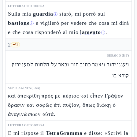
LETTURA ORTODOSSA
Sulla mia
guardia
starò, mi porrò sul
ⓘ
bastione
e vigilerò per vedere che cosa mi dirà
ⓘ
e che cosa risponderò al mio
lamento
.
ⓘ
2
🗝️
2
EBRAICO (MT)
ויענני יהוה ויאמר כתוב חזון ובאר על הלחות למען ירוץ
קורא בו
SEPTUAGINTA (LXX)
καὶ ἀπεκρίθη πρός με κύριος καὶ εἶπεν Γράψον
ὅρασιν καὶ σαφῶς ἐπὶ πυξίον, ὅπως διώκῃ ὁ
ἀναγινώσκων αὐτά.
LETTURA ORTODOSSA
E mi rispose il
TetraGramma
e disse: «Scrivi la