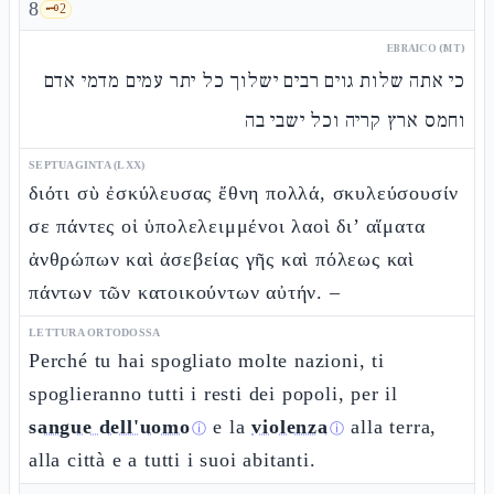
8
🗝️
2
EBRAICO (MT)
כי אתה שלות גוים רבים ישלוך כל יתר עמים מדמי אדם
וחמס ארץ קריה וכל ישבי בה
SEPTUAGINTA (LXX)
διότι σὺ ἐσκύλευσας ἔθνη πολλά, σκυλεύσουσίν
σε πάντες οἱ ὑπολελειμμένοι λαοὶ δι’ αἵματα
ἀνθρώπων καὶ ἀσεβείας γῆς καὶ πόλεως καὶ
πάντων τῶν κατοικούντων αὐτήν. –
LETTURA ORTODOSSA
Perché tu hai spogliato molte nazioni, ti
spoglieranno tutti i resti dei popoli, per il
sangue dell'uomo
e la
violenza
alla terra,
ⓘ
ⓘ
alla città e a tutti i suoi abitanti.