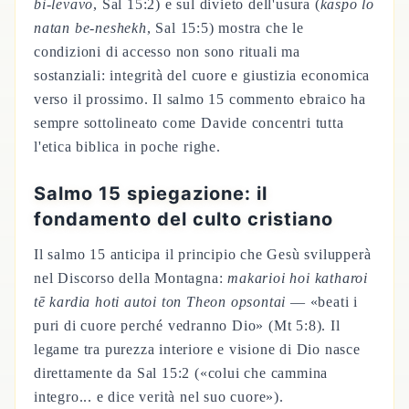
bi-levavo
, Sal 15:2) e sul divieto dell'usura (
kaspo lo
natan be-neshekh
, Sal 15:5) mostra che le
condizioni di accesso non sono rituali ma
sostanziali: integrità del cuore e giustizia economica
verso il prossimo. Il salmo 15 commento ebraico ha
sempre sottolineato come Davide concentri tutta
l'etica biblica in poche righe.
Salmo 15 spiegazione: il
fondamento del culto cristiano
Il salmo 15 anticipa il principio che Gesù svilupperà
nel Discorso della Montagna:
makarioi hoi katharoi
tē kardia hoti autoi ton Theon opsontai
— «beati i
puri di cuore perché vedranno Dio» (Mt 5:8). Il
legame tra purezza interiore e visione di Dio nasce
direttamente da Sal 15:2 («colui che cammina
integro... e dice verità nel suo cuore»).