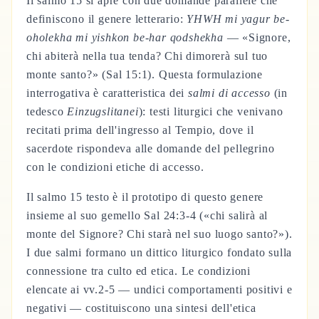
Il salmo 15 si apre con due domande parallele che
definiscono il genere letterario:
YHWH mi yagur be-
oholekha mi yishkon be-har qodshekha
— «Signore,
chi abiterà nella tua tenda? Chi dimorerà sul tuo
monte santo?» (Sal 15:1). Questa formulazione
interrogativa è caratteristica dei
salmi di accesso
(in
tedesco
Einzugslitanei
): testi liturgici che venivano
recitati prima dell'ingresso al Tempio, dove il
sacerdote rispondeva alle domande del pellegrino
con le condizioni etiche di accesso.
Il salmo 15 testo è il prototipo di questo genere
insieme al suo gemello Sal 24:3-4 («chi salirà al
monte del Signore? Chi starà nel suo luogo santo?»).
I due salmi formano un dittico liturgico fondato sulla
connessione tra culto ed etica. Le condizioni
elencate ai vv.2-5 — undici comportamenti positivi e
negativi — costituiscono una sintesi dell'etica