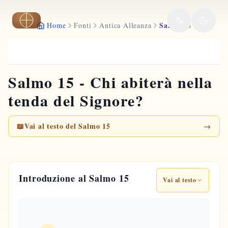
Vai al contenuto principale
Salmo 15
Home
Fonti
Antica Alleanza
Salmo 15 - Chi abiterà nella
tenda del Signore?
📖
Vai al testo del Salmo 15
→
Introduzione al Salmo 15
Vai al testo