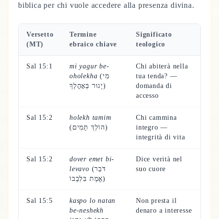
biblica per chi vuole accedere alla presenza divina.
Versetto
Termine
Significato
(MT)
ebraico chiave
teologico
Sal 15:1
mi yagur be-
Chi abiterà nella
oholekha
(מִי
tua tenda? —
יָגוּר בְּאׇהֳלֶךָ)
domanda di
accesso
Sal 15:2
holekh tamim
Chi cammina
(הוֹלֵךְ תָּמִים)
integro —
integrità di vita
Sal 15:2
dover emet bi-
Dice verità nel
levavo
(דֹּבֵר
suo cuore
אֱמֶת בִּלְבָבוֹ)
Sal 15:5
kaspo lo natan
Non presta il
be-neshekh
denaro a interesse