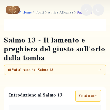
Vai al contenuto principale
Salmo 13
Home
Fonti
Antica Alleanza
Salmo 13 - Il lamento e
preghiera del giusto sull'orlo
della tomba
📖
Vai al testo del Salmo 13
→
Introduzione al Salmo 13
Vai al testo