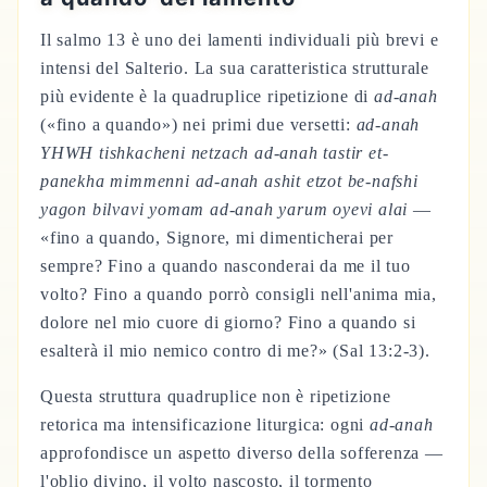
Il salmo 13 è uno dei lamenti individuali più brevi e
intensi del Salterio. La sua caratteristica strutturale
più evidente è la quadruplice ripetizione di
ad-anah
(«fino a quando») nei primi due versetti:
ad-anah
YHWH tishkacheni netzach ad-anah tastir et-
panekha mimmenni ad-anah ashit etzot be-nafshi
yagon bilvavi yomam ad-anah yarum oyevi alai
—
«fino a quando, Signore, mi dimenticherai per
sempre? Fino a quando nasconderai da me il tuo
volto? Fino a quando porrò consigli nell'anima mia,
dolore nel mio cuore di giorno? Fino a quando si
esalterà il mio nemico contro di me?» (Sal 13:2-3).
Questa struttura quadruplice non è ripetizione
retorica ma intensificazione liturgica: ogni
ad-anah
approfondisce un aspetto diverso della sofferenza —
l'oblio divino, il volto nascosto, il tormento