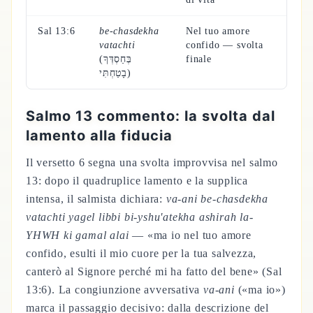
Sal 13:6
be-chasdekha
Nel tuo amore
vatachti
confido — svolta
(בְּחַסְדְּךָ
finale
בָטַחְתִּי)
Salmo 13 commento: la svolta dal
lamento alla fiducia
Il versetto 6 segna una svolta improvvisa nel salmo
13: dopo il quadruplice lamento e la supplica
intensa, il salmista dichiara:
va-ani be-chasdekha
vatachti yagel libbi bi-yshu'atekha ashirah la-
YHWH ki gamal alai
— «ma io nel tuo amore
confido, esulti il mio cuore per la tua salvezza,
canterò al Signore perché mi ha fatto del bene» (Sal
13:6). La congiunzione avversativa
va-ani
(«ma io»)
marca il passaggio decisivo: dalla descrizione del