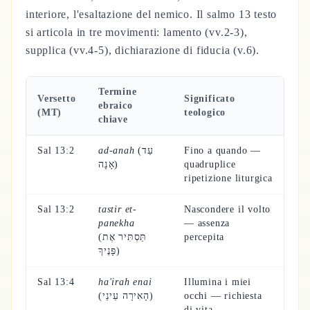
interiore, l'esaltazione del nemico. Il salmo 13 testo
si articola in tre movimenti: lamento (vv.2-3),
supplica (vv.4-5), dichiarazione di fiducia (v.6).
Termine
Versetto
Significato
ebraico
(MT)
teologico
chiave
Sal 13:2
ad-anah
(עַד
Fino a quando —
אָנָה)
quadruplice
ripetizione liturgica
Sal 13:2
tastir et-
Nascondere il volto
panekha
— assenza
(תַּסְתִּיר אֶת
percepita
פָּנֶיךָ)
Sal 13:4
ha'irah enai
Illumina i miei
(הָאִירָה עֵינַי)
occhi — richiesta
di vita