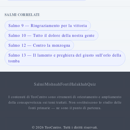
SALMI CORRELATI
Salmo 9 — Ringraziamento per la vittoria
Salmo 10 — Tutto il dolore della nostra gente
Salmo 12 — Contro la menzogna
Salmo 13 — Il lamento e preghiera del giusto sull'orlo della
tomba
Salmi
Mishnah
Fonti
Halakhah
Quiz
I contenuti di TeoCentro sono strumenti di orientamento e ampliamento
della consapevolezza sui temi trattati. Non sostituiscono lo studio delle
fonti primarie — ne sono il punto di partenza.
© 2026 TeoCentro. Tutti i diritti riservati.