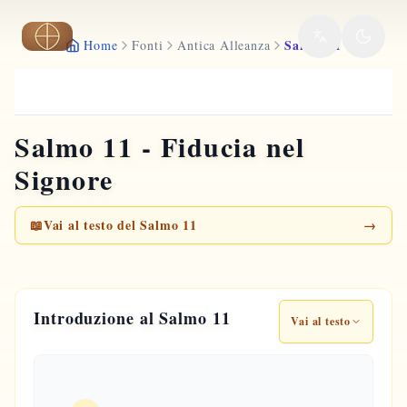
Vai al contenuto principale
Salmo 11
Home
Fonti
Antica Alleanza
Salmo 11 - Fiducia nel
Signore
📖
Vai al testo del Salmo 11
→
Introduzione al Salmo 11
Vai al testo