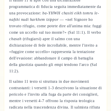
Il salmo 11 si apre con una dichiarazione
programmatica di fiducia seguita immediatamente da
una provocazione:
ba-YHWH chasiti eikh tomru le-
nafshi nudi harkhem tzippor
— «nel Signore ho
trovato rifugio, come potete dire all'anima mia: fuggi
come un uccello sul tuo monte?» (Sal 11:1). Il verbo
chasah
(rifugiarsi) apre il salmo con una
dichiarazione di fede incrollabile, mentre l'invito a
«fuggire come uccello» rappresenta la tentazione
dell'evasione: abbandonare il campo di battaglia
della giustizia quando gli empi tendono l'arco (Sal
11:2).
Il salmo 11 testo si struttura in due movimenti
contrastanti: i versetti 1-3 descrivono la situazione di
pericolo e l'invito alla fuga da parte dei consiglieri,
mentre i versetti 4-7 offrono la risposta teologica
radicata nella trascendenza divina. Il salmista rifiuta