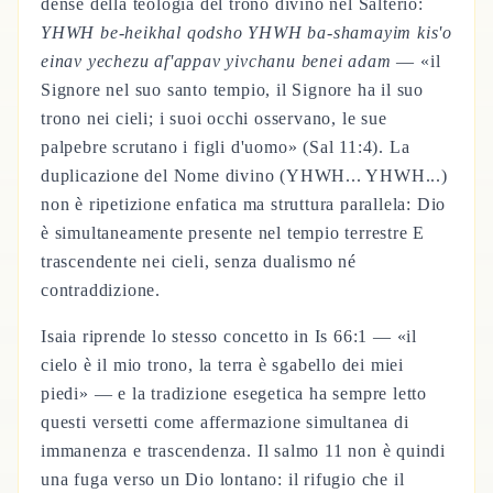
dense della teologia del trono divino nel Salterio:
YHWH be-heikhal qodsho YHWH ba-shamayim kis'o
einav yechezu af'appav yivchanu benei adam
— «il
Signore nel suo santo tempio, il Signore ha il suo
trono nei cieli; i suoi occhi osservano, le sue
palpebre scrutano i figli d'uomo» (Sal 11:4). La
duplicazione del Nome divino (YHWH... YHWH...)
non è ripetizione enfatica ma struttura parallela: Dio
è simultaneamente presente nel tempio terrestre E
trascendente nei cieli, senza dualismo né
contraddizione.
Isaia riprende lo stesso concetto in Is 66:1 — «il
cielo è il mio trono, la terra è sgabello dei miei
piedi» — e la tradizione esegetica ha sempre letto
questi versetti come affermazione simultanea di
immanenza e trascendenza. Il salmo 11 non è quindi
una fuga verso un Dio lontano: il rifugio che il