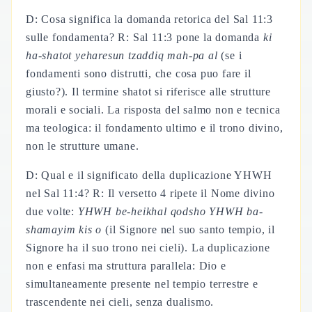
D: Cosa significa la domanda retorica del Sal 11:3
sulle fondamenta? R: Sal 11:3 pone la domanda
ki
ha-shatot yeharesun tzaddiq mah-pa al
(se i
fondamenti sono distrutti, che cosa puo fare il
giusto?). Il termine shatot si riferisce alle strutture
morali e sociali. La risposta del salmo non e tecnica
ma teologica: il fondamento ultimo e il trono divino,
non le strutture umane.
D: Qual e il significato della duplicazione YHWH
nel Sal 11:4? R: Il versetto 4 ripete il Nome divino
due volte:
YHWH be-heikhal qodsho YHWH ba-
shamayim kis o
(il Signore nel suo santo tempio, il
Signore ha il suo trono nei cieli). La duplicazione
non e enfasi ma struttura parallela: Dio e
simultaneamente presente nel tempio terrestre e
trascendente nei cieli, senza dualismo.