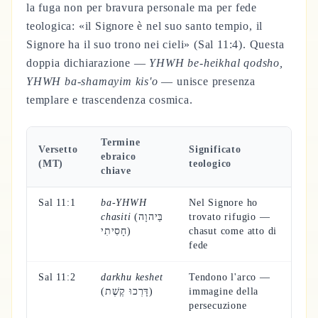
la fuga non per bravura personale ma per fede
teologica: «il Signore è nel suo santo tempio, il
Signore ha il suo trono nei cieli» (Sal 11:4). Questa
doppia dichiarazione —
YHWH be-heikhal qodsho,
YHWH ba-shamayim kis'o
— unisce presenza
templare e trascendenza cosmica.
Termine
Versetto
Significato
ebraico
(MT)
teologico
chiave
Sal 11:1
ba-YHWH
Nel Signore ho
chasiti
(בַּיהוָה
trovato rifugio —
חָסִיתִי)
chasut come atto di
fede
Sal 11:2
darkhu keshet
Tendono l'arco —
(דָּרְכוּ קֶשֶׁת)
immagine della
persecuzione