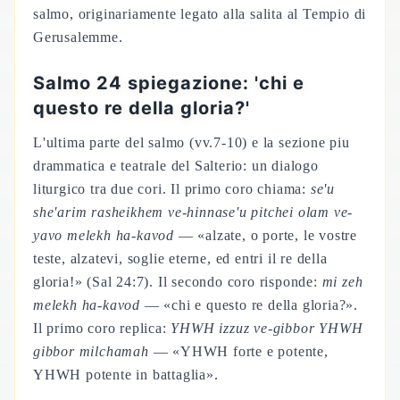
salmo, originariamente legato alla salita al Tempio di
Gerusalemme.
Salmo 24 spiegazione: 'chi e
questo re della gloria?'
L'ultima parte del salmo (vv.7-10) e la sezione piu
drammatica e teatrale del Salterio: un dialogo
liturgico tra due cori. Il primo coro chiama:
se'u
she'arim rasheikhem ve-hinnase'u pitchei olam ve-
yavo melekh ha-kavod
— «alzate, o porte, le vostre
teste, alzatevi, soglie eterne, ed entri il re della
gloria!» (Sal 24:7). Il secondo coro risponde:
mi zeh
melekh ha-kavod
— «chi e questo re della gloria?».
Il primo coro replica:
YHWH izzuz ve-gibbor YHWH
gibbor milchamah
— «YHWH forte e potente,
YHWH potente in battaglia».