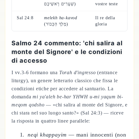
שְׁעָרִים רָאשֵׁיכֶם)
vostre teste
Sal 24:8
melekh ha-kavod
Il re della
(מֶלֶךְ הַכָּבוֹד)
gloria
Salmo 24 commento: 'chi salira al
monte del Signore' e le condizioni
di accesso
I vv.3-6 formano una
Torah d'ingresso
(entrance
liturgy), un genere letterario classico che fissa le
condizioni etiche per accedere al santuario. La
domanda
mi ya'aleh be-har YHWH u-mi yaqum bi-
meqom qodsho
— «chi salira al monte del Signore, e
chi stara nel suo luogo santo?» (Sal 24:3) — riceve
la risposta in quattro linee parallele:
neqi khappayim
— mani innocenti (non