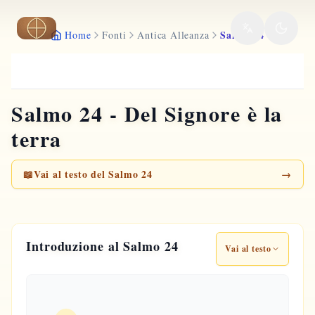
Vai al contenuto principale
Salmo 24
Home
Fonti
Antica Alleanza
Salmo 24 - Del Signore è la
terra
📖
Vai al testo del Salmo 24
→
Introduzione al Salmo 24
Vai al testo