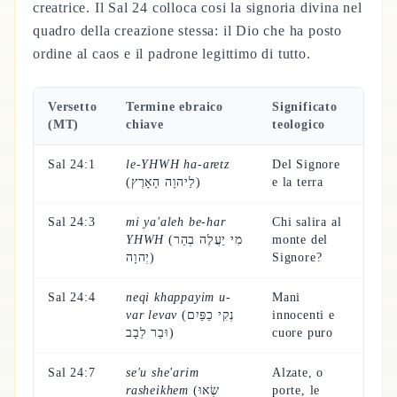
creatrice. Il Sal 24 colloca cosi la signoria divina nel
quadro della creazione stessa: il Dio che ha posto
ordine al caos e il padrone legittimo di tutto.
Versetto
Termine ebraico
Significato
(MT)
chiave
teologico
Sal 24:1
le-YHWH ha-aretz
Del Signore
(לַיהוָה הָאָרֶץ)
e la terra
Sal 24:3
mi ya'aleh be-har
Chi salira al
YHWH
(מִי יַעֲלֶה בְהַר
monte del
יְהוָה)
Signore?
Sal 24:4
neqi khappayim u-
Mani
var levav
(נְקִי כַפַּיִם
innocenti e
וּבַר לֵבָב)
cuore puro
Sal 24:7
se'u she'arim
Alzate, o
rasheikhem
(שְׂאוּ
porte, le