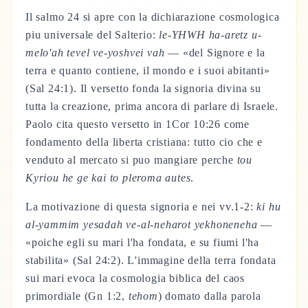
Il salmo 24 si apre con la dichiarazione cosmologica
piu universale del Salterio:
le-YHWH ha-aretz u-
melo'ah tevel ve-yoshvei vah
— «del Signore e la
terra e quanto contiene, il mondo e i suoi abitanti»
(Sal 24:1). Il versetto fonda la signoria divina su
tutta la creazione, prima ancora di parlare di Israele.
Paolo cita questo versetto in 1Cor 10:26 come
fondamento della liberta cristiana: tutto cio che e
venduto al mercato si puo mangiare perche
tou
Kyriou he ge kai to pleroma autes
.
La motivazione di questa signoria e nei vv.1-2:
ki hu
al-yammim yesadah ve-al-neharot yekhoneneha
—
«poiche egli su mari l'ha fondata, e su fiumi l'ha
stabilita» (Sal 24:2). L'immagine della terra fondata
sui mari evoca la cosmologia biblica del caos
primordiale (Gn 1:2,
tehom
) domato dalla parola