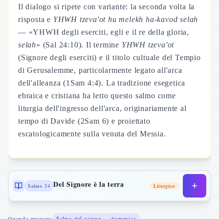
Il dialogo si ripete con variante: la seconda volta la
risposta e
YHWH tzeva'ot hu melekh ha-kavod selah
— «YHWH degli eserciti, egli e il re della gloria,
selah
» (Sal 24:10). Il termine
YHWH tzeva'ot
(Signore degli eserciti) e il titolo cultuale del Tempio
di Gerusalemme, particolarmente legato all'arca
dell'alleanza (1Sam 4:4). La tradizione esegetica
ebraica e cristiana ha letto questo salmo come
liturgia dell'ingresso dell'arca, originariamente al
tempo di Davide (2Sam 6) e proiettato
escatologicamente sulla venuta del Messia.
Del Signore è la terra
Salmo 24
Liturgico
Quando pregare:
Salmo del giorno — domenica