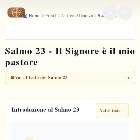
Vai al contenuto principale
Salmo 23
Home
Fonti
Antica Alleanza
Salmo 23 - Il Signore è il mio
pastore
📖
Vai al testo del Salmo 23
→
Introduzione al Salmo 23
Vai al testo