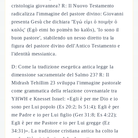
cristologia giovannea? R: Il Nuovo Testamento
radicalizza l'immagine del pastore divino: Giovanni
presenta Gesù che dichiara 'Ἐγώ εἰμι ὁ ποιμὴν ὁ
καλός' (Egò eimi ho poimèn ho kalòs), 'Io sono il
buon pastore', stabilendo un nesso diretto tra la
figura del pastore divino dell'Antico Testamento e
l'identità messianica.
D: Come la tradizione esegetica antica legge la
dimensione sacramentale del Salmo 23? R: Il
Midrash Tehillim 23 sviluppa l'immagine pastorale
come grammatica della relazione covenantale tra
YHWH e Knesset Israel: «Egli è per me Dio e io
sono per Lui popolo (Es 20:2; Is 51:4); Egli è per
me Padre e io per Lui figlio (Ger 31:8; Es 4:22);
Egli è per me Pastore e io per Lui gregge (Ez
34:31)». La tradizione cristiana antica ha colto la