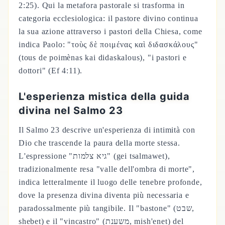
2:25). Qui la metafora pastorale si trasforma in
categoria ecclesiologica: il pastore divino continua
la sua azione attraverso i pastori della Chiesa, come
indica Paolo: "τοὺς δὲ ποιμένας καὶ διδασκάλους"
(tous de poimènas kai didaskalous), "i pastori e
dottori" (Ef 4:11).
L'esperienza mistica della guida
divina nel Salmo 23
Il Salmo 23 descrive un'esperienza di intimità con
Dio che trascende la paura della morte stessa.
L'espressione "גיא צלמות" (gei tsalmawet),
tradizionalmente resa "valle dell'ombra di morte",
indica letteralmente il luogo delle tenebre profonde,
dove la presenza divina diventa più necessaria e
paradossalmente più tangibile. Il "bastone" (שבט,
shebet) e il "vincastro" (משענת, mish'enet) del