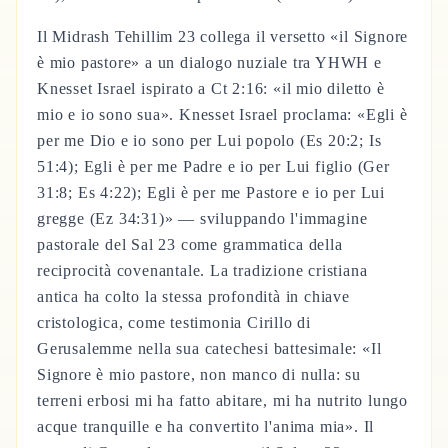
Il Midrash Tehillim 23 collega il versetto «il Signore
è mio pastore» a un dialogo nuziale tra YHWH e
Knesset Israel ispirato a Ct 2:16: «il mio diletto è
mio e io sono sua». Knesset Israel proclama: «Egli è
per me Dio e io sono per Lui popolo (Es 20:2; Is
51:4); Egli è per me Padre e io per Lui figlio (Ger
31:8; Es 4:22); Egli è per me Pastore e io per Lui
gregge (Ez 34:31)» — sviluppando l'immagine
pastorale del Sal 23 come grammatica della
reciprocità covenantale. La tradizione cristiana
antica ha colto la stessa profondità in chiave
cristologica, come testimonia Cirillo di
Gerusalemme nella sua catechesi battesimale: «Il
Signore è mio pastore, non manco di nulla: su
terreni erbosi mi ha fatto abitare, mi ha nutrito lungo
acque tranquille e ha convertito l'anima mia». Il