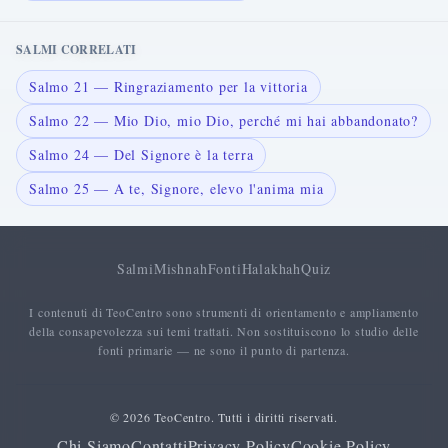
SALMI CORRELATI
Salmo 21 — Ringraziamento per la vittoria
Salmo 22 — Mio Dio, mio Dio, perché mi hai abbandonato?
Salmo 24 — Del Signore è la terra
Salmo 25 — A te, Signore, elevo l'anima mia
Salmi
Mishnah
Fonti
Halakhah
Quiz
I contenuti di TeoCentro sono strumenti di orientamento e ampliamento
della consapevolezza sui temi trattati. Non sostituiscono lo studio delle
fonti primarie — ne sono il punto di partenza.
© 2026 TeoCentro. Tutti i diritti riservati.
Chi Siamo
Contatti
Privacy Policy
Cookie Policy