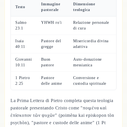
Immagine
Dimensione
Testo
pastorale
teologica
Salmo
YHWH ro'i
Relazione personale
23:1
di cura
Isaia
Pastore del
Misericordia divina
40:11
gregge
adattiva
Giovanni
Buon
Auto-donazione
10:11
pastore
messianica
1 Pietro
Pastore
Conversione e
2:25
delle anime
custodia spirituale
La Prima Lettera di Pietro completa questa teologia
pastorale presentando Cristo come "ποιμένα καὶ
ἐπίσκοπον τῶν ψυχῶν" (poimèna kai episkopon tòn
psychòn), "pastore e custode delle anime" (1 Pt