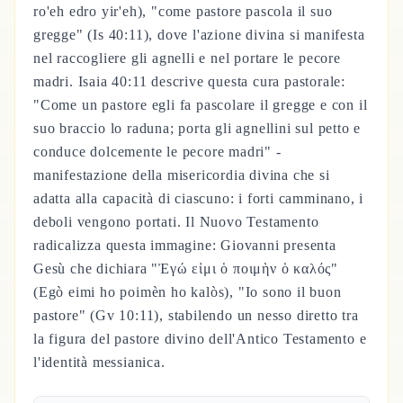
ro'eh edro yir'eh), "come pastore pascola il suo
gregge" (Is 40:11), dove l'azione divina si manifesta
nel raccogliere gli agnelli e nel portare le pecore
madri. Isaia 40:11 descrive questa cura pastorale:
"Come un pastore egli fa pascolare il gregge e con il
suo braccio lo raduna; porta gli agnellini sul petto e
conduce dolcemente le pecore madri" -
manifestazione della misericordia divina che si
adatta alla capacità di ciascuno: i forti camminano, i
deboli vengono portati. Il Nuovo Testamento
radicalizza questa immagine: Giovanni presenta
Gesù che dichiara "Ἐγώ εἰμι ὁ ποιμὴν ὁ καλός"
(Egò eimi ho poimèn ho kalòs), "Io sono il buon
pastore" (Gv 10:11), stabilendo un nesso diretto tra
la figura del pastore divino dell'Antico Testamento e
l'identità messianica.