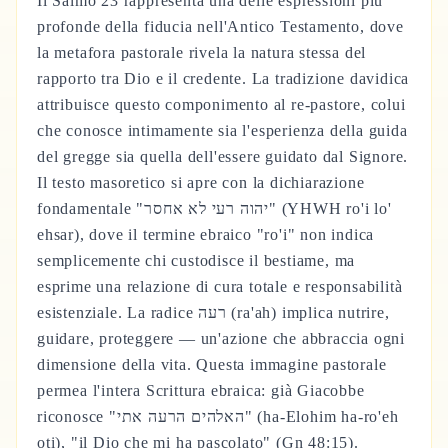
Il Salmo 23 rappresenta una delle espressioni più
profonde della fiducia nell'Antico Testamento, dove
la metafora pastorale rivela la natura stessa del
rapporto tra Dio e il credente. La tradizione davidica
attribuisce questo componimento al re-pastore, colui
che conosce intimamente sia l'esperienza della guida
del gregge sia quella dell'essere guidato dal Signore.
Il testo masoretico si apre con la dichiarazione
fondamentale "יהוה רעי לא אחסר" (YHWH ro'i lo'
ehsar), dove il termine ebraico "ro'i" non indica
semplicemente chi custodisce il bestiame, ma
esprime una relazione di cura totale e responsabilità
esistenziale. La radice רעה (ra'ah) implica nutrire,
guidare, proteggere — un'azione che abbraccia ogni
dimensione della vita. Questa immagine pastorale
permea l'intera Scrittura ebraica: già Giacobbe
riconosce "האלהים הרעה אתי" (ha-Elohim ha-ro'eh
oti), "il Dio che mi ha pascolato" (Gn 48:15).