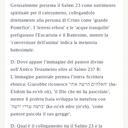
Gerusalemme presenta il Salmo 23 come nutrimento
spirituale per il catecumeno, collegandolo
direttamente alla persona di Cristo come 'grande
Pontefice'. I 'terreni erbosi' e le 'acque tranquille'
prefigurano l'Eucaristia e il Battesimo, mentre la
'conversione dell'anima' indica la metanoia
battesimale.
D: Dove appare l'immagine del pastore divino
nell'Antico Testamento oltre al Salmo 23? R:
L'immagine pastorale permea l'intera Scrittura
ebraica: Giacobbe riconosce 'האלהים הרעה אתי' (ha-
Elohim ha-ro'eh oti), 'il Dio che mi ha pascolato',
mentre il profeta Isaia sviluppa la metafora con
'כרעה עדרו ירעה' (ke-ro'eh edro yir'eh), 'come
pastore pascola il suo gregge'.
D: Qual è il collegamento tra il Salmo 23 e la