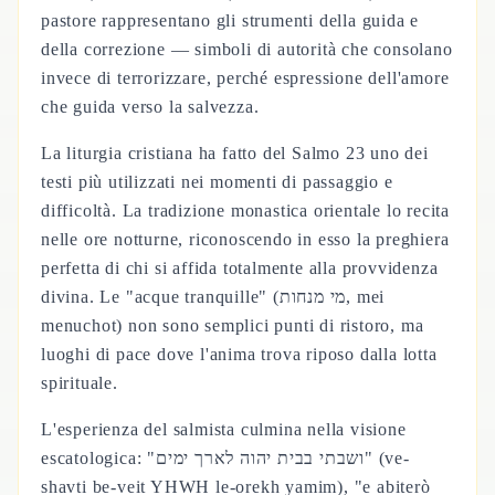
pastore rappresentano gli strumenti della guida e
della correzione — simboli di autorità che consolano
invece di terrorizzare, perché espressione dell'amore
che guida verso la salvezza.
La liturgia cristiana ha fatto del Salmo 23 uno dei
testi più utilizzati nei momenti di passaggio e
difficoltà. La tradizione monastica orientale lo recita
nelle ore notturne, riconoscendo in esso la preghiera
perfetta di chi si affida totalmente alla provvidenza
divina. Le "acque tranquille" (מי מנחות, mei
menuchot) non sono semplici punti di ristoro, ma
luoghi di pace dove l'anima trova riposo dalla lotta
spirituale.
L'esperienza del salmista culmina nella visione
escatologica: "ושבתי בבית יהוה לארך ימים" (ve-
shavti be-veit YHWH le-orekh yamim), "e abiterò