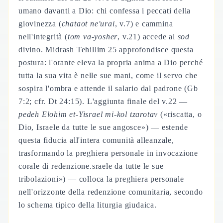
umano davanti a Dio: chi confessa i peccati della
giovinezza (
chataot ne'urai
, v.7) e cammina
nell'integrità (
tom va-yosher
, v.21) accede al
sod
divino. Midrash Tehillim 25 approfondisce questa
postura: l'orante eleva la propria anima a Dio perché
tutta la sua vita è nelle sue mani, come il servo che
sospira l'ombra e attende il salario dal padrone (Gb
7:2; cfr. Dt 24:15). L'aggiunta finale del v.22 —
pedeh Elohim et-Yisrael mi-kol tzarotav
(«riscatta, o
Dio, Israele da tutte le sue angosce») — estende
questa fiducia all'intera comunità alleanzale,
trasformando la preghiera personale in invocazione
corale di redenzione.sraele da tutte le sue
tribolazioni») — colloca la preghiera personale
nell'orizzonte della redenzione comunitaria, secondo
lo schema tipico della liturgia giudaica.