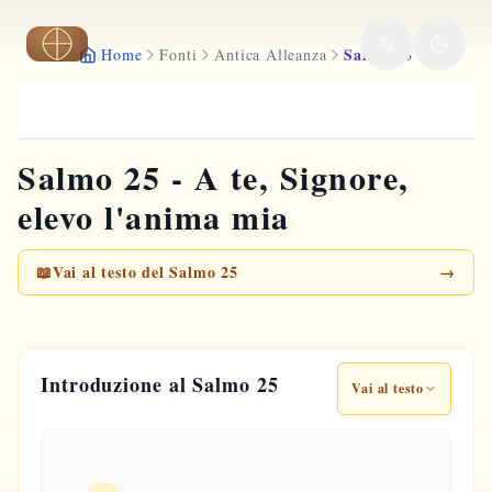
Vai al contenuto principale
Salmo 25
Home
Fonti
Antica Alleanza
Salmo 25 - A te, Signore,
elevo l'anima mia
📖
Vai al testo del Salmo 25
→
Introduzione al Salmo 25
Vai al testo