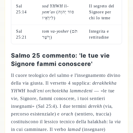
Sal
sod YHWH li-
Il segreto del
25:14
yere'av
(סוֹד יְהוָה
Signore per
לִירֵאָיו)
chi lo teme
Sal
tom va-yosher
(תֹּם
Integrita e
25:21
וָיֹשֶׁר)
rettitudine
Salmo 25 commento: 'le tue vie
Signore fammi conoscere'
Il cuore teologico del salmo e l'insegnamento divino
della via giusta. Il versetto 4 supplica:
derakhekha
YHWH hodi'eni orchotekha lammedeni
— «le tue
vie, Signore, fammi conoscere, i tuoi sentieri
insegnami» (Sal 25:4). I due termini
derekh
(via,
percorso esistenziale) e
orach
(sentiero, traccia)
costituiscono il lessico tecnico della halakhah: la
via
in cui camminare. Il verbo
lamad
(insegnare)