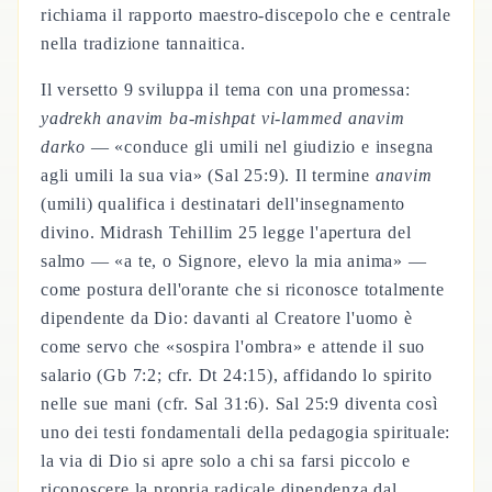
richiama il rapporto maestro-discepolo che e centrale
nella tradizione tannaitica.
Il versetto 9 sviluppa il tema con una promessa:
yadrekh anavim ba-mishpat vi-lammed anavim
darko
— «conduce gli umili nel giudizio e insegna
agli umili la sua via» (Sal 25:9). Il termine
anavim
(umili) qualifica i destinatari dell'insegnamento
divino. Midrash Tehillim 25 legge l'apertura del
salmo — «a te, o Signore, elevo la mia anima» —
come postura dell'orante che si riconosce totalmente
dipendente da Dio: davanti al Creatore l'uomo è
come servo che «sospira l'ombra» e attende il suo
salario (Gb 7:2; cfr. Dt 24:15), affidando lo spirito
nelle sue mani (cfr. Sal 31:6). Sal 25:9 diventa così
uno dei testi fondamentali della pedagogia spirituale:
la via di Dio si apre solo a chi sa farsi piccolo e
riconoscere la propria radicale dipendenza dal