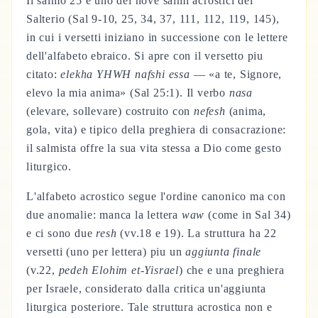
Il salmo 25 e uno dei nove salmi acrostici del
Salterio (Sal 9-10, 25, 34, 37, 111, 112, 119, 145),
in cui i versetti iniziano in successione con le lettere
dell'alfabeto ebraico. Si apre con il versetto piu
citato:
elekha YHWH nafshi essa
— «a te, Signore,
elevo la mia anima» (Sal 25:1). Il verbo
nasa
(elevare, sollevare) costruito con
nefesh
(anima,
gola, vita) e tipico della preghiera di consacrazione:
il salmista offre la sua vita stessa a Dio come gesto
liturgico.
L'alfabeto acrostico segue l'ordine canonico ma con
due anomalie: manca la lettera
waw
(come in Sal 34)
e ci sono due
resh
(vv.18 e 19). La struttura ha 22
versetti (uno per lettera) piu un
aggiunta finale
(v.22,
pedeh Elohim et-Yisrael
) che e una preghiera
per Israele, considerato dalla critica un'aggiunta
liturgica posteriore. Tale struttura acrostica non e