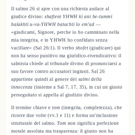
Il salmo 26 si apre con una richiesta audace al
giudice divino:
shafteni YHWH ki ani be-tummi
halakhti u-va-YHWH batachti lo em'ad
—
«giudicami, Signore, perche io ho camminato nella
mia integrita, e in YHWH ho confidato senza
vacillare» (Sal 26:1). Il verbo
shofet
(giudicare) qui
non ha senso punitivo ma giuridico-rivendicativo: il
salmista chiede al tribunale divino di pronunciarsi a
suo favore contro accusatori ingiusti. Sal 26
appartiene quindi al genere dei
salmi della
innocenza
(insieme a Sal 7, 17, 35), in cui un giusto
perseguitato si appella al giudizio divino.
Il termine chiave e
tom
(integrita, completezza), che
ricorre due volte (vv.1 e 11) e forma un'inclusione
strutturale del salmo.
Tom
non significa perfezione
morale assoluta ma trasparenza: il giusto non ha