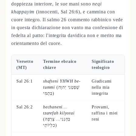
doppiezza interiore, le sue mani sono
neqi
khappayim
(innocenti, Sal 26:6), e cammina con
cuore integro. Il salmo 26 commento rabbinico vede
in questa dichiarazione non vanto ma confessione di
fedelta al patto: l'integrita davidica non e merito ma
orientamento del cuore.
Versetto
Termine ebraico
Significato
(MT)
chiave
teologico
Sal 26:1
shafteni YHWH be-
Giudicami
tummi
(שָׁפְטֵנִי יְהוָה
nella mia
בְּתֻמִּי)
integrita
Sal 26:2
bechaneni...
Provami,
tzarefah kilyotai
raffina i miei
(בְּחָנֵנִי... צָרְפָה
reni
כִלְיוֹתַי)