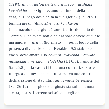
YHWH ahavti me'on beitekha u-meqom mishkan
kevodekha
— «Signore, amo la dimora della tua
casa, e il luogo dove abita la tua gloria» (Sal 26:8). I
termini
me'on
(dimora) e
mishkan kavod
(tabernacolo della gloria) sono tecnici del culto del
Tempio. Il salmista non dichiara solo dovere cultuale
ma amore —
ahavti
(ho amato) — per il luogo della
presenza divina. Mishnah Berakhot 9:5 stabilisce
che si deve amare Dio
be-khol levavekha u-ve-khol
nafshekha u-ve-khol me'odekha
(Dt 6:5): l'amore del
Sal 26:8 per la casa di Dio e una concretizzazione
liturgica di questa shema. Il salmo chiude con la
dichiarazione di stabilita:
ragli amdah be-mishor
(Sal 26:12) — il piede del giusto sta sulla pianura
sicura, non sul terreno scivoloso degli empi.