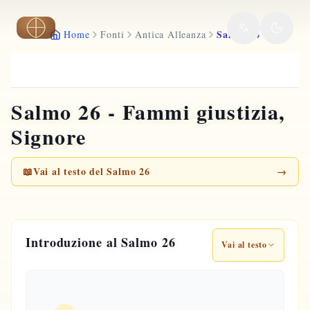
Vai al contenuto principale
Salmo 26
Home
Fonti
Antica Alleanza
Salmo 26 - Fammi giustizia,
Signore
📖
Vai al testo del Salmo 26
→
Introduzione al Salmo 26
Vai al testo