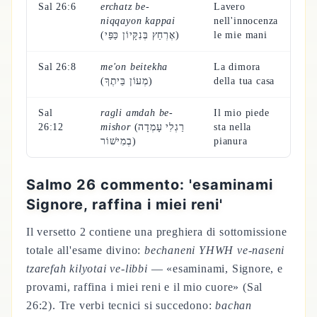
Sal 26:6
erchatz be-
Lavero
niqqayon kappai
nell'innocenza
(אֶרְחַץ בְּנִקָּיוֹן כַּפַּי)
le mie mani
Sal 26:8
me'on beitekha
La dimora
(מְעוֹן בֵּיתֶךָ)
della tua casa
Sal
ragli amdah be-
Il mio piede
26:12
mishor
(רַגְלִי עָמְדָה
sta nella
בְמִישׁוֹר)
pianura
Salmo 26 commento: 'esaminami
Signore, raffina i miei reni'
Il versetto 2 contiene una preghiera di sottomissione
totale all'esame divino:
bechaneni YHWH ve-naseni
tzarefah kilyotai ve-libbi
— «esaminami, Signore, e
provami, raffina i miei reni e il mio cuore» (Sal
26:2). Tre verbi tecnici si succedono:
bachan