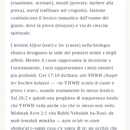
(esaminare, scrutare),
nasah
(provare, mettere alla
prova),
tzaraf
(raffinare nel crogiolo). Insieme
costituiscono il lessico tannaitico dell'esame del
giusto, dove la
prova
(
nisayon
) e via di crescita
spirituale.
I termini
kilyot
(reni) e
lev
(cuore) nella biologia
ebraica designano la sede dei pensieri intimi e degli
affetti. Mentre il cuore rappresenta la decisione e
l'orientamento, i reni rappresentano i moti emotivi
piu profondi. Ger 17:10 dichiara:
ani YHWH choqer
lev bochen kelayot
— «io YHWH scruto il cuore e
provo i reni», usando esattamente lo stesso lessico.
Sal 26:2 e quindi una preghiera di trasparenza totale:
che YHWH veda anche cio che io stesso non vedo.
Mishnah Avot 2:1 cita Rabbi Yehudah ha-Nasi:
da
mah lemalah mimkha — ayin ro'ah ve-ozen
shoma'at
(«sappi cosa c'e sopra di te: un occhio che