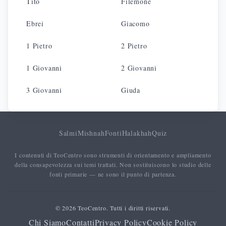
Tito
Filemone
Ebrei
Giacomo
1 Pietro
2 Pietro
1 Giovanni
2 Giovanni
3 Giovanni
Giuda
Salmi
Mishnah
Fonti
Halakhah
Quiz
I contenuti di TeoCentro sono strumenti di orientamento e ampliamento
della consapevolezza sui temi trattati. Non sostituiscono lo studio delle
fonti primarie — ne sono il punto di partenza.
© 2026 TeoCentro. Tutti i diritti riservati.
Chi Siamo
Contatti
Privacy Policy
Cookie Policy