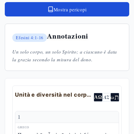
Mostra pericopi
Annotazioni
Efesini
4:1-16
Un solo corpo, un solo Spirito; a ciascuno è data
la grazia secondo la misura del dono.
Unità e diversità nel corpo di Cristo
ת
AZ
ω
ΑΩ
1
GRECO