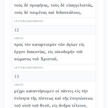
τοὺς δὲ προφήτας, τοὺς δὲ εὐαγγελιστάς,
τοὺς δὲ ποιμένας καὶ διδασκάλους,
LETTURA ORTODOSSA
12
GRECO
πρὸς τὸν καταρτισμὸν τῶν ἁγίων εἰς
ἔργον διακονίας, εἰς οἰκοδομὴν τοῦ
σώματος τοῦ Χριστοῦ,
LETTURA ORTODOSSA
13
GRECO
μέχρι καταντήσωμεν οἱ πάντες εἰς τὴν
ἑνότητα τῆς πίστεως καὶ τῆς ἐπιγνώσεως
τοῦ υἱοῦ τοῦ θεοῦ, εἰς ἄνδρα τέλειον,