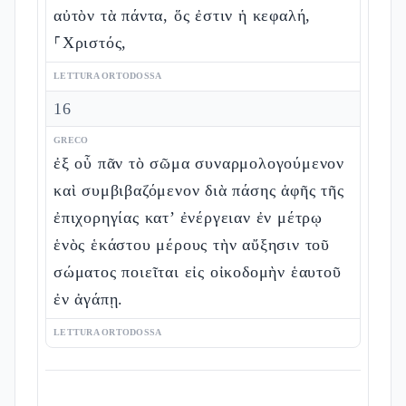
αὐτὸν τὰ πάντα, ὅς ἐστιν ἡ κεφαλή,
⸀Χριστός,
LETTURA ORTODOSSA
16
GRECO
ἐξ οὗ πᾶν τὸ σῶμα συναρμολογούμενον
καὶ συμβιβαζόμενον διὰ πάσης ἁφῆς τῆς
ἐπιχορηγίας κατ’ ἐνέργειαν ἐν μέτρῳ
ἑνὸς ἑκάστου μέρους τὴν αὔξησιν τοῦ
σώματος ποιεῖται εἰς οἰκοδομὴν ἑαυτοῦ
ἐν ἀγάπῃ.
LETTURA ORTODOSSA