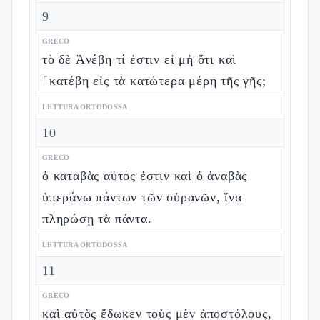
9
GRECO
τὸ δὲ Ἀνέβη τί ἐστιν εἰ μὴ ὅτι καὶ
⸀κατέβη εἰς τὰ κατώτερα μέρη τῆς γῆς;
LETTURA ORTODOSSA
10
GRECO
ὁ καταβὰς αὐτός ἐστιν καὶ ὁ ἀναβὰς
ὑπεράνω πάντων τῶν οὐρανῶν, ἵνα
πληρώσῃ τὰ πάντα.
LETTURA ORTODOSSA
11
GRECO
καὶ αὐτὸς ἔδωκεν τοὺς μὲν ἀποστόλους,