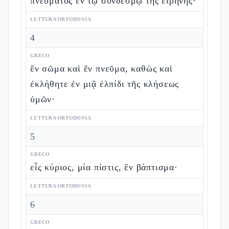
πνεύματος ἐν τῷ συνδέσμῳ τῆς εἰρήνης·
LETTURA ORTODOSSA
4
GRECO
ἓν σῶμα καὶ ἓν πνεῦμα, καθὼς καὶ
ἐκλήθητε ἐν μιᾷ ἐλπίδι τῆς κλήσεως
ὑμῶν·
LETTURA ORTODOSSA
5
GRECO
εἷς κύριος, μία πίστις, ἓν βάπτισμα·
LETTURA ORTODOSSA
6
GRECO