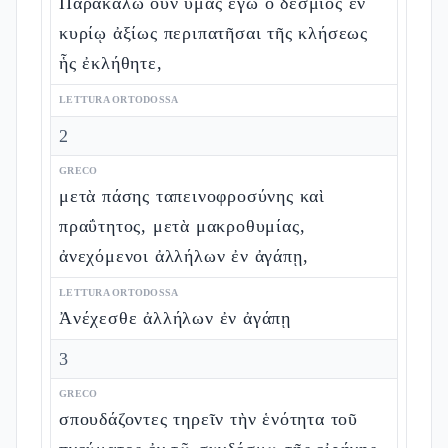
Παρακαλῶ οὖν ὑμᾶς ἐγὼ ὁ δέσμιος ἐν
κυρίῳ ἀξίως περιπατῆσαι τῆς κλήσεως
ἧς ἐκλήθητε,
LETTURA ORTODOSSA
2
GRECO
μετὰ πάσης ταπεινοφροσύνης καὶ
πραΰτητος, μετὰ μακροθυμίας,
ἀνεχόμενοι ἀλλήλων ἐν ἀγάπῃ,
LETTURA ORTODOSSA
Ἀνέχεσθε ἀλλήλων ἐν ἀγάπῃ
3
GRECO
σπουδάζοντες τηρεῖν τὴν ἑνότητα τοῦ