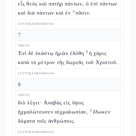
εἷς θεὸς καὶ πατὴρ πάντων, ὁ ἐπὶ πάντων
καὶ διὰ πάντων καὶ ἐν ⸀πᾶσιν.
LETTURA ORTODOSSA
7
GRECO
Ἑνὶ δὲ ἑκάστῳ ἡμῶν ἐδόθη ⸀ἡ χάρις
κατὰ τὸ μέτρον τῆς δωρεᾶς τοῦ Χριστοῦ.
LETTURA ORTODOSSA
8
GRECO
διὸ λέγει· Ἀναβὰς εἰς ὕψος
ᾐχμαλώτευσεν αἰχμαλωσίαν, ⸀ἔδωκεν
δόματα τοῖς ἀνθρώποις.
LETTURA ORTODOSSA