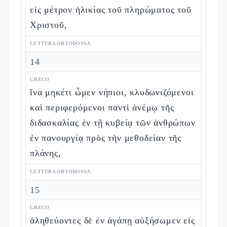
εἰς μέτρον ἡλικίας τοῦ πληρώματος τοῦ
Χριστοῦ,
LETTURA ORTODOSSA
14
GRECO
ἵνα μηκέτι ὦμεν νήπιοι, κλυδωνιζόμενοι
καὶ περιφερόμενοι παντὶ ἀνέμῳ τῆς
διδασκαλίας ἐν τῇ κυβείᾳ τῶν ἀνθρώπων
ἐν πανουργίᾳ πρὸς τὴν μεθοδείαν τῆς
πλάνης,
LETTURA ORTODOSSA
15
GRECO
ἀληθεύοντες δὲ ἐν ἀγάπῃ αὐξήσωμεν εἰς