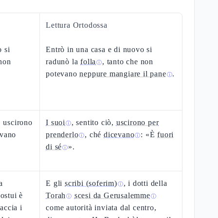
Lettura Ortodossa
 si
Entrò in una casa e di nuovo si
 non
radunò la
folla
, tanto che non
ⓘ
.
potevano
neppure mangiare il pane
.
ⓘ
, uscirono
I suoi
, sentito ciò,
uscirono per
ⓘ
evano
prenderlo
, ché
dicevano
: «È
fuori
ⓘ
ⓘ
di sé
».
ⓘ
a
E gli
scribi (soferim)
, i dotti della
ⓘ
ostui è
Torah
scesi da Gerusalemme
ⓘ
ⓘ
accia i
come autorità inviata dal centro,