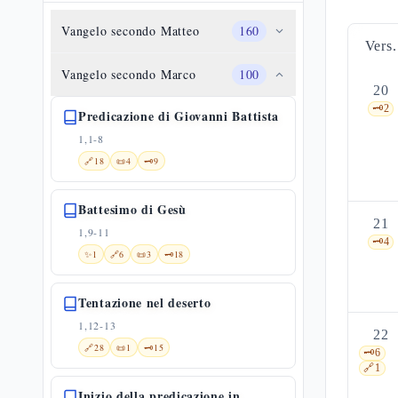
Vangelo secondo Matteo
160
Vers.
Vangelo secondo Marco
100
20
🗝️
2
Predicazione di Giovanni Battista
1,1-8
🔗
18
📜
4
🗝️
9
Battesimo di Gesù
21
1,9-11
🗝️
4
✨
1
🔗
6
📜
3
🗝️
18
Tentazione nel deserto
1,12-13
22
🔗
28
📜
1
🗝️
15
🗝️
6
🔗
1
Inizio della predicazione in