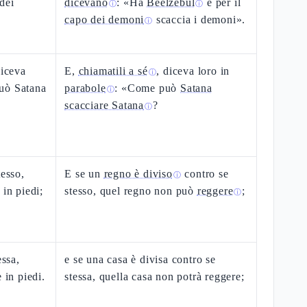
dei
dicevano
: «Ha
Beelzebùl
e per il
ⓘ
ⓘ
capo dei demoni
scaccia i demoni».
ⓘ
diceva
E,
chiamatili a sé
, diceva loro in
ⓘ
uò Satana
parabole
: «Come può
Satana
ⓘ
scacciare Satana
?
ⓘ
tesso,
E se un
regno è diviso
contro se
ⓘ
 in piedi;
stesso, quel regno non può
reggere
;
ⓘ
essa,
e se una casa è divisa contro se
 in piedi.
stessa, quella casa non potrà reggere;