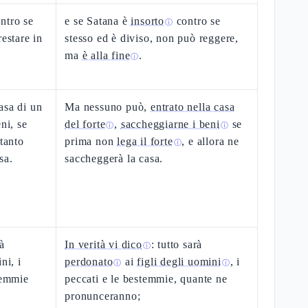
ntro se
e se Satana è
insorto
contro se
ⓘ
restare in
stesso ed è diviso, non può reggere,
ma
è alla fine
.
ⓘ
asa di un
Ma nessuno può,
entrato nella casa
ni, se
del forte
,
saccheggiarne i beni
se
ⓘ
ⓘ
ltanto
prima non
lega il forte
, e allora ne
ⓘ
sa.
saccheggerà la casa.
rà
In verità vi dico
: tutto sarà
ⓘ
ni, i
perdonato
ai
figli degli uomini
, i
ⓘ
ⓘ
temmie
peccati e le bestemmie, quante ne
pronunceranno;