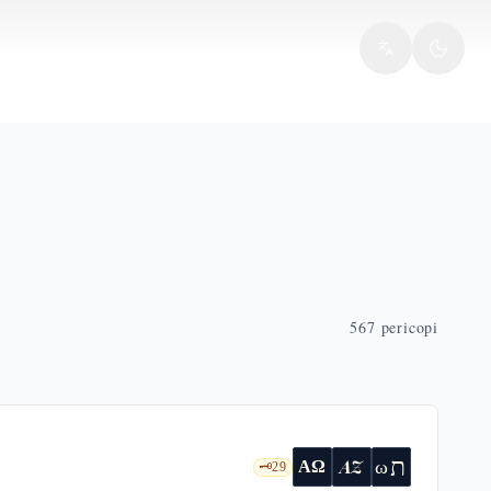
567
pericopi
ת
AZ
ω
ΑΩ
🗝️
29