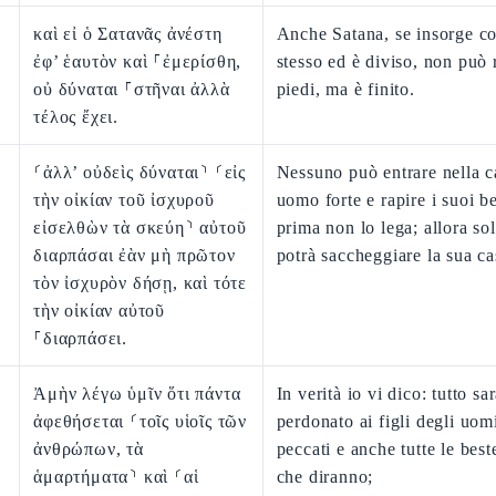
καὶ εἰ ὁ Σατανᾶς ἀνέστη
Anche Satana, se insorge co
ἐφ’ ἑαυτὸν καὶ ⸀ἐμερίσθη,
stesso ed è diviso, non può 
οὐ δύναται ⸀στῆναι ἀλλὰ
piedi, ma è finito.
τέλος ἔχει.
⸂ἀλλ’ οὐδεὶς δύναται⸃ ⸂εἰς
Nessuno può entrare nella c
τὴν οἰκίαν τοῦ ἰσχυροῦ
uomo forte e rapire i suoi be
εἰσελθὼν τὰ σκεύη⸃ αὐτοῦ
prima non lo lega; allora so
διαρπάσαι ἐὰν μὴ πρῶτον
potrà saccheggiare la sua ca
τὸν ἰσχυρὸν δήσῃ, καὶ τότε
τὴν οἰκίαν αὐτοῦ
⸀διαρπάσει.
Ἀμὴν λέγω ὑμῖν ὅτι πάντα
In verità io vi dico: tutto sa
ἀφεθήσεται ⸂τοῖς υἱοῖς τῶν
perdonato ai figli degli uomi
ἀνθρώπων, τὰ
peccati e anche tutte le bes
ἁμαρτήματα⸃ καὶ ⸂αἱ
che diranno;