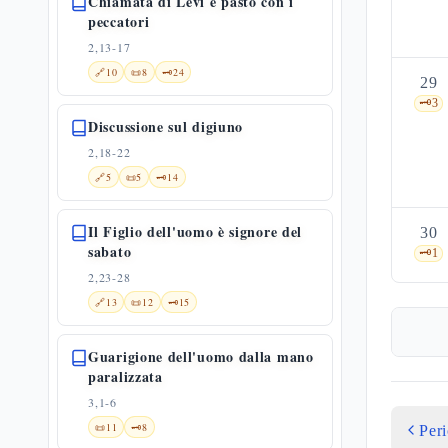
Chiamata di Levi e pasto con i
peccatori
2,13-17
🔗
10
📜
8
🗝️
24
29
🗝️
3
Discussione sul digiuno
2,18-22
🔗
5
📜
5
🗝️
14
Il Figlio dell'uomo è signore del
30
sabato
🗝️
1
2,23-28
🔗
13
📜
12
🗝️
15
Guarigione dell'uomo dalla mano
paralizzata
3,1-6
📜
11
🗝️
8
Per