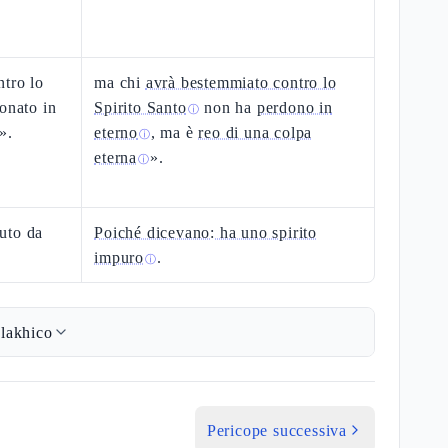
tro lo
ma chi
avrà bestemmiato contro lo
onato in
Spirito Santo
non ha
perdono in
ⓘ
».
eterno
, ma è
reo di una colpa
ⓘ
eterna
».
ⓘ
uto da
Poiché dicevano: ha uno spirito
impuro
.
ⓘ
lakhico
Pericope successiva