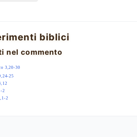
erimenti biblici
ti nel commento
co 3,20-30
9,24-25
3,12
1-2
,1-2