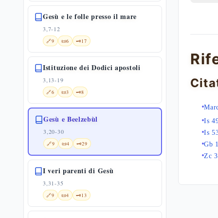
Gesù e le folle presso il mare
3,7-12
🔗
9
📜
6
🗝️
17
Rif
Istituzione dei Dodici apostoli
3,13-19
Cita
🔗
6
📜
3
🗝️
8
Mar
Gesù e Beelzebùl
Is 4
3,20-30
Is 5
🔗
9
📜
4
🗝️
29
Gb 
Zc 3
I veri parenti di Gesù
3,31-35
🔗
9
📜
4
🗝️
13