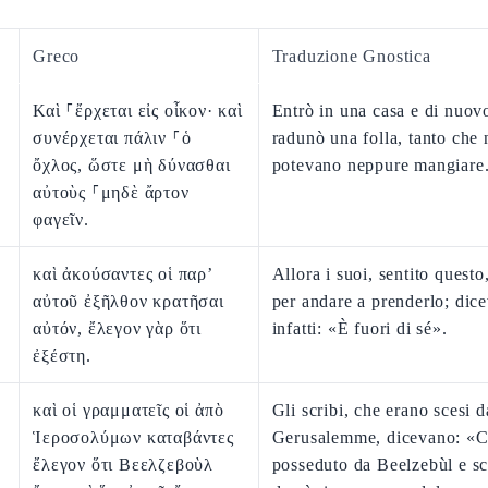
Greco
Traduzione Gnostica
Καὶ ⸀ἔρχεται εἰς οἶκον· καὶ
Entrò in una casa e di nuovo
συνέρχεται πάλιν ⸀ὁ
radunò una folla, tanto che
ὄχλος, ὥστε μὴ δύνασθαι
potevano neppure mangiare
αὐτοὺς ⸀μηδὲ ἄρτον
φαγεῖν.
καὶ ἀκούσαντες οἱ παρ’
Allora i suoi, sentito questo
αὐτοῦ ἐξῆλθον κρατῆσαι
per andare a prenderlo; dic
αὐτόν, ἔλεγον γὰρ ὅτι
infatti: «È fuori di sé».
ἐξέστη.
καὶ οἱ γραμματεῖς οἱ ἀπὸ
Gli scribi, che erano scesi d
Ἱεροσολύμων καταβάντες
Gerusalemme, dicevano: «C
ἔλεγον ὅτι Βεελζεβοὺλ
posseduto da Beelzebùl e sc