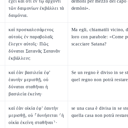
ἔχει καὶ ὅτι ἐν τῷ ἄρχοντι
demòni per mezzo del capo 
τῶν δαιμονίων ἐκβάλλει τὰ
demòni».
δαιμόνια.
καὶ προσκαλεσάμενος
Ma egli, chiamatili vicino, 
αὐτοὺς ἐν παραβολαῖς
loro con parabole: «Come p
ἔλεγεν αὐτοῖς· Πῶς
scacciare Satana?
δύναται Σατανᾶς Σατανᾶν
ἐκβάλλειν;
καὶ ἐὰν βασιλεία ἐφ’
Se un regno è diviso in se s
ἑαυτὴν μερισθῇ, οὐ
quel regno non potrà restare
δύναται σταθῆναι ἡ
βασιλεία ἐκείνη·
καὶ ἐὰν οἰκία ἐφ’ ἑαυτὴν
se una casa è divisa in se st
μερισθῇ, οὐ ⸀δυνήσεται ⸂ἡ
quella casa non potrà restare
οἰκία ἐκείνη σταθῆναι⸃·