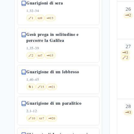
Guarigioni di sera
26
1,32-34
🗝️
2
🔗
1
📜
9
🗝️
15
Gesù prega in solitudine e
percorre la Galilea
27
1,35-39
🗝️
3
🔗
2
📜
7
🗝️
15
🔗
2
Guarigione di un lebbroso
1,40-45
🌀
1
🔗
15
🗝️
21
Guarigione di un paralitico
28
2,1-12
🗝️
3
🔗
10
📜
7
🗝️
20