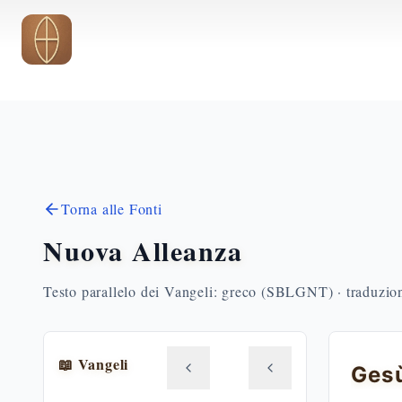
Vai al contenuto principale
Torna alle Fonti
Nuova Alleanza
Testo parallelo dei Vangeli: greco (SBLGNT) · traduzione
📖 Vangeli
Gesù