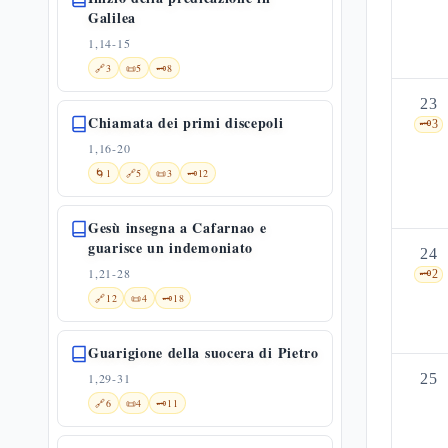
Galilea
1,14-15
🔗
3
📜
5
🗝️
8
23
Chiamata dei primi discepoli
🗝️
3
1,16-20
🌀
1
🔗
5
📜
3
🗝️
12
Gesù insegna a Cafarnao e
guarisce un indemoniato
24
1,21-28
🗝️
2
🔗
12
📜
4
🗝️
18
Guarigione della suocera di Pietro
1,29-31
25
🔗
6
📜
4
🗝️
11