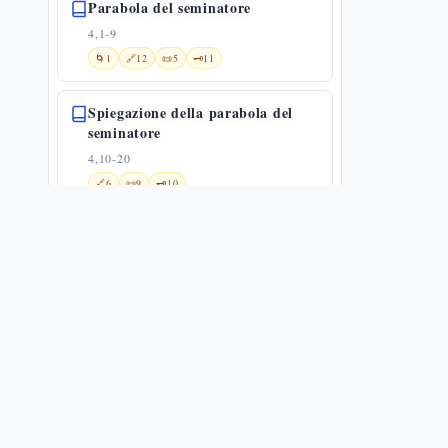
Parabola del seminatore
4,1-9
🌀
1
🔗
12
📜
5
🗝️
11
Spiegazione della parabola del
seminatore
4,10-20
🔗
6
📜
9
🗝️
10
Parabola della lampada
4,21-25
🔗
7
📜
6
🗝️
16
Parabola del seme che cresce da
solo
4,26-29
🔗
14
📜
4
🗝️
15