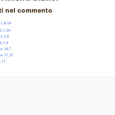
ti nel commento
11,8-10
2,1-20
3,5-8
6,1-8
mo 10,7
mo 37,32
,17