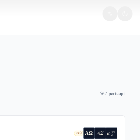
567
pericopi
ת
AZ
ω
ΑΩ
🗝️
9