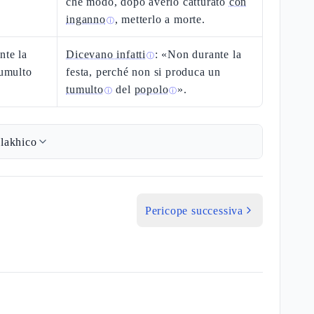
che modo, dopo averlo catturato
con
inganno
, metterlo a morte.
ⓘ
nte la
Dicevano infatti
: «Non durante la
ⓘ
tumulto
festa, perché non si produca un
tumulto
del
popolo
».
ⓘ
ⓘ
lakhico
Pericope successiva