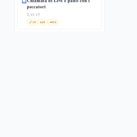
Chiamata di Levi e pasto con i
peccatori
2,13-17
🔗
10
📜
8
🗝️
24
Discussione sul digiuno
2,18-22
🔗
5
📜
5
🗝️
14
Il Figlio dell'uomo è signore del
sabato
2,23-28
🔗
13
📜
12
🗝️
15
Guarigione dell'uomo dalla mano
paralizzata
3,1-6
📜
11
🗝️
8