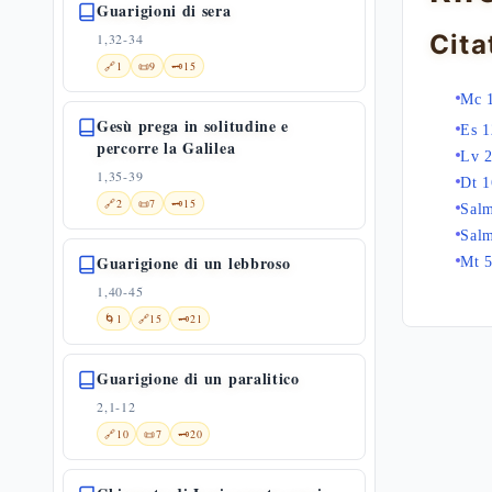
Guarigioni di sera
Cita
1,32-34
🔗
1
📜
9
🗝️
15
Mc 
Gesù prega in solitudine e
Es 1
percorre la Galilea
Lv 2
1,35-39
Dt 1
🔗
2
📜
7
🗝️
15
Sal
Sal
Guarigione di un lebbroso
Mt 5
1,40-45
🌀
1
🔗
15
🗝️
21
Guarigione di un paralitico
2,1-12
🔗
10
📜
7
🗝️
20