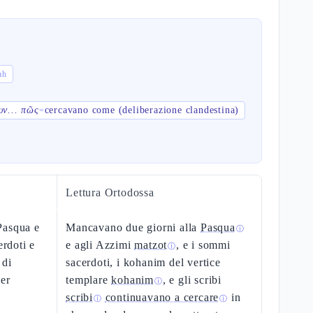
rmah
υν... πῶς
cercavano come (deliberazione clandestina)
=
Lettura Ortodossa
Pasqua e
Mancavano due giorni alla
Pasqua
ⓘ
erdoti e
e agli Azzimi
matzot
, e i sommi
ⓘ
 di
sacerdoti, i kohanim del vertice
per
templare
kohanim
, e gli scribi
ⓘ
scribi
continuavano a cercare
in
ⓘ
ⓘ