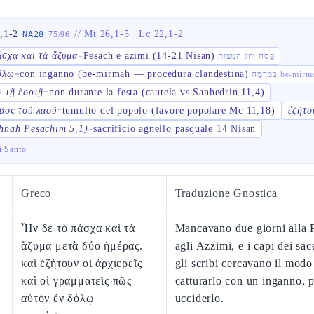
,1-2
·
·
·
//
Mt 26,1-5
·
Lc 22,1-2
NA28
75
/
96
άσχα καὶ τὰ ἄζυμα
Pesach e azimi (14-21 Nisan)
=
פֶּסַח וְחַג הַמַּצּוֹת
όλῳ
con inganno (be-mirmah — procedura clandestina)
=
בְּמִרְמָה be-mi
ν τῇ ἑορτῇ
non durante la festa (cautela vs Sanhedrin 11,4)
=
βος τοῦ λαοῦ
tumulto del popolo (favore popolare Mc 11,18)
ἐζήτο
=
hnah Pesachim 5,1)
sacrificio agnello pasquale 14 Nisan
=
ì Santo
Greco
Traduzione Gnostica
Ἦν δὲ τὸ πάσχα καὶ τὰ
Mancavano due giorni alla 
ἄζυμα μετὰ δύο ἡμέρας.
agli Azzimi, e i capi dei sac
καὶ ἐζήτουν οἱ ἀρχιερεῖς
gli scribi cercavano il modo
καὶ οἱ γραμματεῖς πῶς
catturarlo con un inganno, 
αὐτὸν ἐν δόλῳ
ucciderlo.