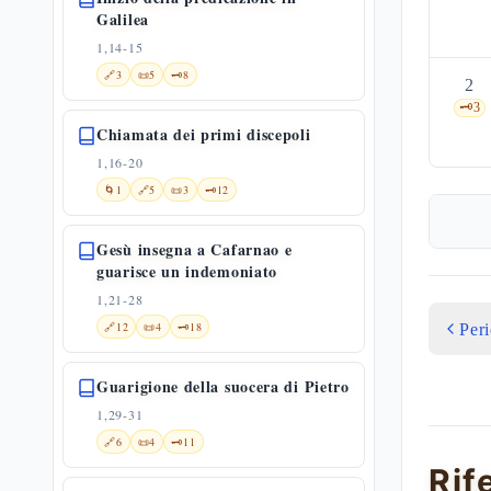
Galilea
1,14-15
🔗
3
📜
5
🗝️
8
2
🗝️
3
Chiamata dei primi discepoli
1,16-20
🌀
1
🔗
5
📜
3
🗝️
12
Gesù insegna a Cafarnao e
guarisce un indemoniato
1,21-28
🔗
12
📜
4
🗝️
18
Per
Guarigione della suocera di Pietro
1,29-31
🔗
6
📜
4
🗝️
11
Rif