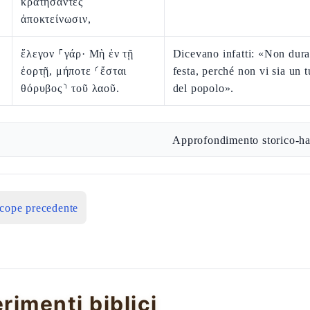
κρατήσαντες
ἀποκτείνωσιν,
ἔλεγον ⸀γάρ· Μὴ ἐν τῇ
Dicevano infatti: «Non dura
ἑορτῇ, μήποτε ⸂ἔσται
festa, perché non vi sia un 
θόρυβος⸃ τοῦ λαοῦ.
del popolo».
Approfondimento storico-ha
icope precedente
erimenti biblici