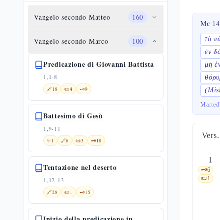
Vangelo secondo Matteo
160
Mc 14
τὸ π
Vangelo secondo Marco
100
ἐν δ
Predicazione di Giovanni Battista
μὴ ἐ
1,1-8
θόρυ
🔗
18
📜
4
🗝️
9
(Mis
Marted
Battesimo di Gesù
1,9-11
Vers.
✨
1
🔗
6
📜
3
🗝️
18
1
Tentazione nel deserto
🗝️
6
📜
1
1,12-13
🔗
28
📜
1
🗝️
15
Inizio della predicazione in