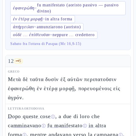
fu manifestato (aoristo passivo — passivo
ἐφανερώθη
=
divino)
ἐν ἑτέρᾳ μορφῇ
in altra forma
=
ἀπήγγειλαν
annunziarono (aoristo)
=
οὐδὲ ... ἐπίστευσαν
neppure ... credettero
=
Sabato fra l'ottava di Pasqua (Mc 16,9-15)
12
🗝️
5
GRECO
Μετὰ δὲ ταῦτα δυσὶν ἐξ αὐτῶν περιπατοῦσιν
ἐφανερώθη ἐν ἑτέρᾳ μορφῇ, πορευομένοις εἰς
ἀγρόν.
LETTURA ORTODOSSA
Dopo queste cose
, a due di loro che
ⓘ
camminavano
fu manifestato
in altra
ⓘ
ⓘ
forma
,
mentre andavano verso la campagna
.
ⓘ
ⓘ