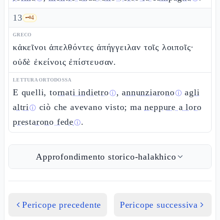
13
🗝️
4
GRECO
κἀκεῖνοι ἀπελθόντες ἀπήγγειλαν τοῖς λοιποῖς·
οὐδὲ ἐκείνοις ἐπίστευσαν.
LETTURA ORTODOSSA
E quelli,
tornati indietro
,
annunziarono
agli
ⓘ
ⓘ
altri
ciò che avevano visto; ma
neppure a loro
ⓘ
prestarono fede
.
ⓘ
Approfondimento storico-halakhico
Pericope precedente
Pericope successiva