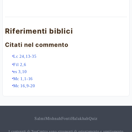
Riferimenti biblici
Citati nel commento
Lc 24,13-35
Fil 2,6
es 3,10
Mc 1,1-16
Mc 16,9-20
Salmi
Mishnah
Fonti
Halakhah
Quiz
I contenuti di TeoCentro sono strumenti di orientamento e ampliamento