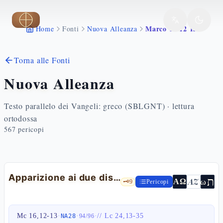
Vai al contenuto principale
Marco 16 12 13
Home
Fonti
Nuova Alleanza
Torna alle Fonti
Nuova Alleanza
Testo parallelo dei Vangeli: greco (SBLGNT) · lettura
ortodossa
567
pericopi
Apparizione ai due discepoli in cammino
ת
AZ
ω
ΑΩ
🗝️
9
Pericopi
Mc 16,12-13
·
·
·
//
Lc 24,13-35
NA28
94
/
96