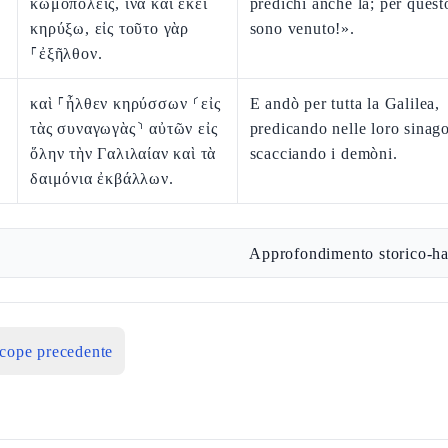
κωμοπόλεις, ἵνα καὶ ἐκεῖ
predichi anche là; per questo
κηρύξω, εἰς τοῦτο γὰρ
sono venuto!».
⸀ἐξῆλθον.
καὶ ⸀ἦλθεν κηρύσσων ⸂εἰς
E andò per tutta la Galilea,
τὰς συναγωγὰς⸃ αὐτῶν εἰς
predicando nelle loro sinag
ὅλην τὴν Γαλιλαίαν καὶ τὰ
scacciando i demòni.
δαιμόνια ἐκβάλλων.
Approfondimento storico-ha
icope precedente