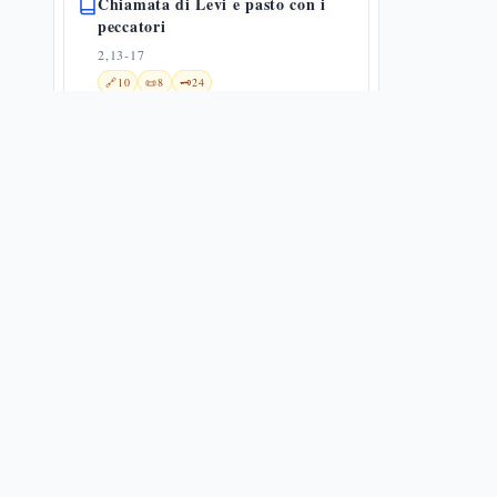
Chiamata di Levi e pasto con i
peccatori
2,13-17
🔗
10
📜
8
🗝️
24
Discussione sul digiuno
2,18-22
🔗
5
📜
5
🗝️
14
Il Figlio dell'uomo è signore del
sabato
2,23-28
🔗
13
📜
12
🗝️
15
Guarigione dell'uomo dalla mano
paralizzata
3,1-6
📜
11
🗝️
8