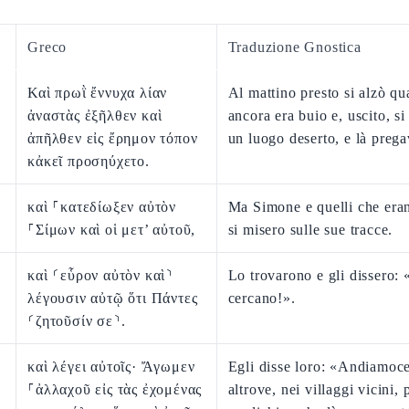
Greco
Traduzione Gnostica
Καὶ πρωῒ ἔννυχα λίαν
Al mattino presto si alzò q
ἀναστὰς ἐξῆλθεν καὶ
ancora era buio e, uscito, si 
ἀπῆλθεν εἰς ἔρημον τόπον
un luogo deserto, e là prega
κἀκεῖ προσηύχετο.
καὶ ⸀κατεδίωξεν αὐτὸν
Ma Simone e quelli che eran
⸀Σίμων καὶ οἱ μετ’ αὐτοῦ,
si misero sulle sue tracce.
καὶ ⸂εὗρον αὐτὸν καὶ⸃
Lo trovarono e gli dissero: «
λέγουσιν αὐτῷ ὅτι Πάντες
cercano!».
⸂ζητοῦσίν σε⸃.
καὶ λέγει αὐτοῖς· Ἄγωμεν
Egli disse loro: «Andiamoc
⸀ἀλλαχοῦ εἰς τὰς ἐχομένας
altrove, nei villaggi vicini, 