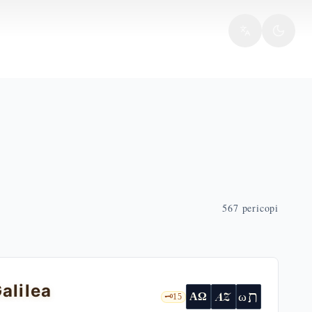
567
pericopi
alilea
ת
AZ
ω
ΑΩ
🗝️
15