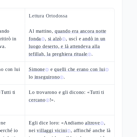
Lettura Ortodossa
uando
Al mattino,
quando era ancora notte
ritirò in
fonda
,
si alzò
, uscì e
andò in un
ⓘ
ⓘ
va.
luogo deserto, e là attendeva alla
tefillah, la preghiera rituale
.
ⓘ
o con lui
Simone
e
quelli che erano con lui
ⓘ
ⓘ
lo
inseguirono
.
ⓘ
Tutti ti
Lo trovarono e gli dicono: «Tutti ti
cercano
!».
ⓘ
ene
Egli dice loro: «Andiamo
altrove
,
ⓘ
perché io
nei
villaggi vicini
, affinché anche là
ⓘ