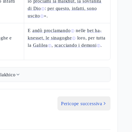
 infatti
io
proclami la malkhut, la sovranità
di Dio
:
per questo, infatti, sono
ⓘ
uscito
».
ⓘ
E
andò proclamando
nelle
bet ha-
ⓘ
oghe e
knesset, le sinagoghe
loro, per tutta
ⓘ
la
Galilea
,
scacciando i demoni
.
ⓘ
ⓘ
lakhico
Pericope successiva