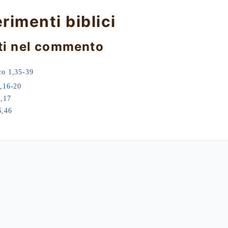
erimenti biblici
ti nel commento
co 1,35-39
,16-20
,17
6,46