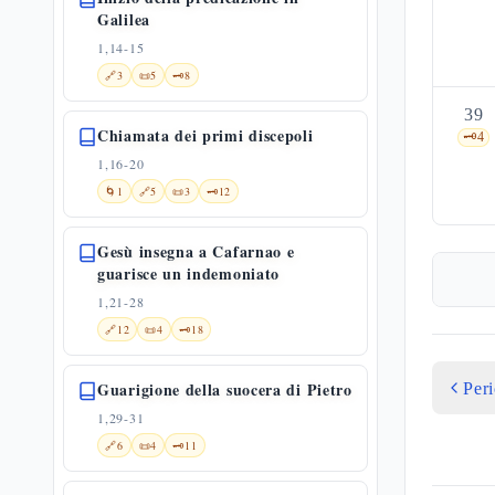
Galilea
1,14-15
🔗
3
📜
5
🗝️
8
39
Chiamata dei primi discepoli
🗝️
4
1,16-20
🌀
1
🔗
5
📜
3
🗝️
12
Gesù insegna a Cafarnao e
guarisce un indemoniato
1,21-28
🔗
12
📜
4
🗝️
18
Guarigione della suocera di Pietro
Per
1,29-31
🔗
6
📜
4
🗝️
11