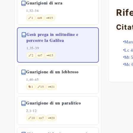
Guarigioni di sera
Rif
1,32-34
🔗
1
📜
9
🗝️
15
Cita
Gesù prega in solitudine e
percorre la Galilea
Mar
1,35-39
Lc 4
🔗
2
📜
7
🗝️
15
Mt 5
Mc 
Guarigione di un lebbroso
1,40-45
🌀
1
🔗
15
🗝️
21
Guarigione di un paralitico
2,1-12
🔗
10
📜
7
🗝️
20