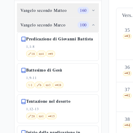
Vangelo secondo Matteo
160
Vers.
Vangelo secondo Marco
100
35
🗝️
3
Predicazione di Giovanni Battista
1,1-8
🔗
18
📜
4
🗝️
9
36
Battesimo di Gesù
🗝️
3
1,9-11
✨
1
🔗
6
📜
3
🗝️
18
37
🗝️
1
Tentazione nel deserto
1,12-13
🔗
28
📜
1
🗝️
15
38
🗝️
4
Inizio della predicazione in