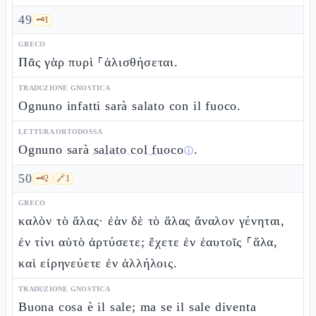
49
🗝️
1
GRECO
Πᾶς γὰρ πυρὶ ⸀ἁλισθήσεται.
TRADUZIONE GNOSTICA
Ognuno infatti sarà salato con il fuoco.
LETTURA ORTODOSSA
Ognuno sarà
salato col fuoco
.
ⓘ
50
🗝️
2
🔗
1
GRECO
καλὸν τὸ ἅλας· ἐὰν δὲ τὸ ἅλας ἄναλον γένηται,
ἐν τίνι αὐτὸ ἀρτύσετε; ἔχετε ἐν ἑαυτοῖς ⸀ἅλα,
καὶ εἰρηνεύετε ἐν ἀλλήλοις.
TRADUZIONE GNOSTICA
Buona cosa è il sale; ma se il sale diventa