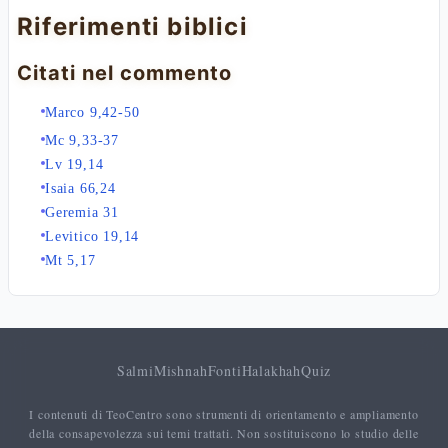
Riferimenti biblici
Citati nel commento
Marco 9,42-50
Mc 9,33-37
Lv 19,14
Isaia 66,24
Geremia 31
Levitico 19,14
Mt 5,17
Salmi
Mishnah
Fonti
Halakhah
Quiz
I contenuti di TeoCentro sono strumenti di orientamento e ampliamento
della consapevolezza sui temi trattati. Non sostituiscono lo studio delle