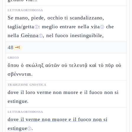
LETTURA ORTODOSSA
Se mano, piede, occhio ti scandalizzano,
taglia/getta
: meglio entrare nella
vita
che
ⓘ
ⓘ
nella
Geènna
, nel fuoco inestinguibile,
ⓘ
48
🗝️
1
GRECO
ὅπου ὁ σκώληξ αὐτῶν οὐ τελευτᾷ καὶ τὸ πῦρ οὐ
σβέννυται.
TRADUZIONE GNOSTICA
dove il loro verme non muore e il fuoco non si
estingue.
LETTURA ORTODOSSA
dove il verme non muore e il fuoco non si
estingue
.
ⓘ