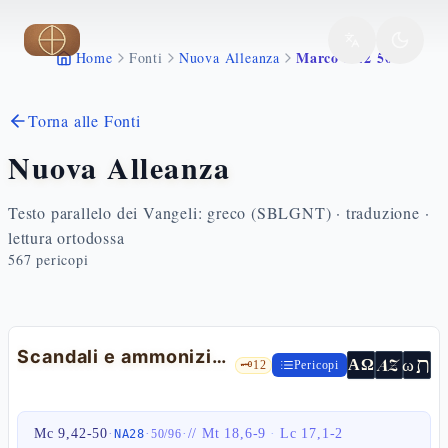
Vai al contenuto principale
Marco 9 42 50
Home
Fonti
Nuova Alleanza
Torna alle Fonti
Nuova Alleanza
Testo parallelo dei Vangeli: greco (SBLGNT) · traduzione ·
lettura ortodossa
567
pericopi
Scandali e ammonizioni
ת
AZ
ω
ΑΩ
🗝️
12
Pericopi
Mc 9,42-50
·
·
·
//
Mt 18,6-9
·
Lc 17,1-2
NA28
50
/
96