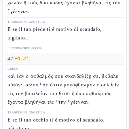
χωλὸν ἢ τοὺς δύο πόδας ἔχοντα βληθῆναι εἰς τὴν
⸀γέενναν.
TRADUZIONE GNOSTICA
E se il tuo piede ti è motivo di scandalo,
taglialo...
LETTURA ORTODOSSA
47
🗝️
3
🔗
2
GRECO
καὶ ἐὰν ὁ ὀφθαλμός σου σκανδαλίζῃ σε, ἔκβαλε
αὐτόν· καλόν ⸀σέ ἐστιν μονόφθαλμον εἰσελθεῖν
εἰς τὴν βασιλείαν τοῦ θεοῦ ἢ δύο ὀφθαλμοὺς
ἔχοντα βληθῆναι εἰς ⸀τὴν ⸀γέενναν,
TRADUZIONE GNOSTICA
E se il tuo occhio ti è motivo di scandalo,
gèttalo via...