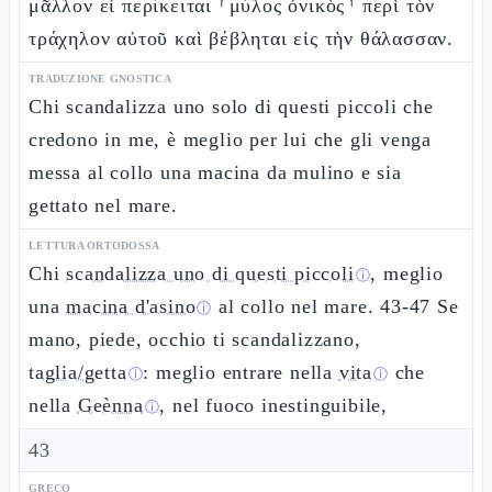
μᾶλλον εἰ περίκειται ⸂μύλος ὀνικὸς⸃ περὶ τὸν
τράχηλον αὐτοῦ καὶ βέβληται εἰς τὴν θάλασσαν.
TRADUZIONE GNOSTICA
Chi scandalizza uno solo di questi piccoli che
credono in me, è meglio per lui che gli venga
messa al collo una macina da mulino e sia
gettato nel mare.
LETTURA ORTODOSSA
Chi
scandalizza uno di questi piccoli
, meglio
ⓘ
una
macina d'asino
al collo nel mare. 43-47 Se
ⓘ
mano, piede, occhio ti scandalizzano,
taglia/getta
: meglio entrare nella
vita
che
ⓘ
ⓘ
nella
Geènna
, nel fuoco inestinguibile,
ⓘ
43
GRECO