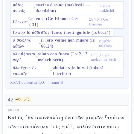
μύλος
macina d'asino (makhshil —
מַכְשִׁיל
=
makhshil
ὀνικός
skandalon)
Gehenna (Ge-Hinnom Ger
גֵּיא הִנּוֹם Ge-
Γέεννα
=
Hinnom
7,31)
τὸ πῦρ τὸ ἄσβεστον
fuoco inestinguibile (Is 66,24)
=
ὁ σκώληξ
il loro verme non muore (Is
תּוֹלַעְתָּם
=
tola'tam
αὐτῶν
66,24)
ἁλισθήσεται
salato con fuoco (Lv 2,13
מֶלַח הַבְּרִית
=
melach ha-berit
πυρί
melach berit)
ἅλα ἔχετε ἐν
abbiate sale in voi (tohorà
=
ἑαυτοῖς
interiore)
XXVI domenica T.O. — anno B
42
🗝️
5
🔗
2
GRECO
Καὶ ὃς ⸀ἂν σκανδαλίσῃ ἕνα τῶν μικρῶν ⸀τούτων
τῶν πιστευόντων ⸂εἰς ἐμέ⸃, καλόν ἐστιν αὐτῷ