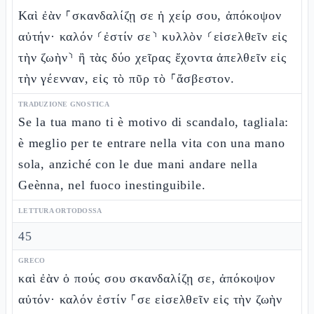
Καὶ ἐὰν ⸀σκανδαλίζῃ σε ἡ χείρ σου, ἀπόκοψον
αὐτήν· καλόν ⸂ἐστίν σε⸃ κυλλὸν ⸂εἰσελθεῖν εἰς
τὴν ζωὴν⸃ ἢ τὰς δύο χεῖρας ἔχοντα ἀπελθεῖν εἰς
τὴν γέενναν, εἰς τὸ πῦρ τὸ ⸀ἄσβεστον.
TRADUZIONE GNOSTICA
Se la tua mano ti è motivo di scandalo, tagliala:
è meglio per te entrare nella vita con una mano
sola, anziché con le due mani andare nella
Geènna, nel fuoco inestinguibile.
LETTURA ORTODOSSA
45
GRECO
καὶ ἐὰν ὁ πούς σου σκανδαλίζῃ σε, ἀπόκοψον
αὐτόν· καλόν ἐστίν ⸀σε εἰσελθεῖν εἰς τὴν ζωὴν