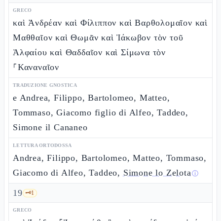
GRECO
καὶ Ἀνδρέαν καὶ Φίλιππον καὶ Βαρθολομαῖον καὶ
Μαθθαῖον καὶ Θωμᾶν καὶ Ἰάκωβον τὸν τοῦ
Ἁλφαίου καὶ Θαδδαῖον καὶ Σίμωνα τὸν
⸀Καναναῖον
TRADUZIONE GNOSTICA
e Andrea, Filippo, Bartolomeo, Matteo,
Tommaso, Giacomo figlio di Alfeo, Taddeo,
Simone il Cananeo
LETTURA ORTODOSSA
Andrea, Filippo, Bartolomeo, Matteo, Tommaso,
Giacomo di Alfeo, Taddeo,
Simone lo Zelota
ⓘ
19
🗝️
1
GRECO