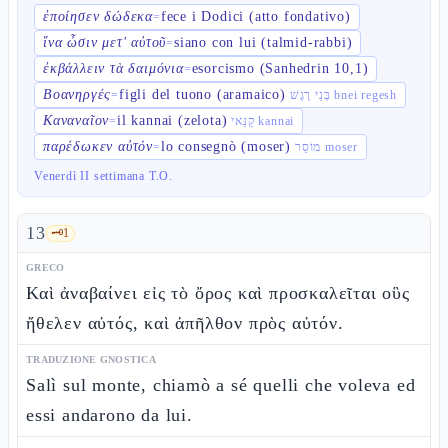
ἐποίησεν δώδεκα
fece i Dodici (atto fondativo)
=
ἵνα ὦσιν μετ' αὐτοῦ
siano con lui (talmid-rabbi)
=
ἐκβάλλειν τὰ δαιμόνια
esorcismo (Sanhedrin 10,1)
=
Βοανηργές
figli del tuono (aramaico)
=
בְּנֵי רֶגֶשׁ bnei regesh
Καναναῖον
il kannai (zelota)
=
קַנַּאי kannai
παρέδωκεν αὐτόν
lo consegnò (moser)
=
מוֹסֵר moser
Venerdì II settimana T.O.
13
🗝️
1
GRECO
Καὶ ἀναβαίνει εἰς τὸ ὄρος καὶ προσκαλεῖται οὓς
ἤθελεν αὐτός, καὶ ἀπῆλθον πρὸς αὐτόν.
TRADUZIONE GNOSTICA
Salì sul monte, chiamò a sé quelli che voleva ed
essi andarono da lui.