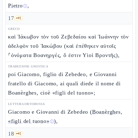
Pietro
,
ⓘ
17
🗝️
1
GRECO
καὶ Ἰάκωβον τὸν τοῦ Ζεβεδαίου καὶ Ἰωάννην τὸν
ἀδελφὸν τοῦ Ἰακώβου (καὶ ἐπέθηκεν αὐτοῖς
⸀ὀνόματα Βοανηργές, ὅ ἐστιν Υἱοὶ Βροντῆς),
TRADUZIONE GNOSTICA
poi Giacomo, figlio di Zebedeo, e Giovanni
fratello di Giacomo, ai quali diede il nome di
Boanèrghes, cioè «figli del tuono»;
LETTURA ORTODOSSA
Giacomo e Giovanni di Zebedeo (
Boanèrghes,
«figli del tuono»
),
ⓘ
18
🗝️
1