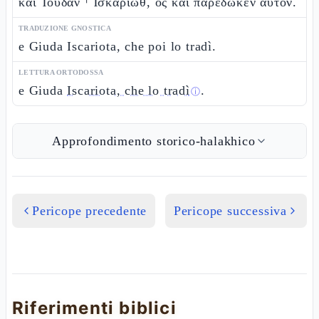
καὶ Ἰούδαν ⸀Ἰσκαριώθ, ὃς καὶ παρέδωκεν αὐτόν.
TRADUZIONE GNOSTICA
e Giuda Iscariota, che poi lo tradì.
LETTURA ORTODOSSA
e Giuda
Iscariota, che lo tradì
.
ⓘ
Approfondimento storico-halakhico
Pericope precedente
Pericope successiva
Riferimenti biblici