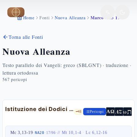
Vai al contenuto principale
Marco 3 13 19
Home
Fonti
Nuova Alleanza
Torna alle Fonti
Nuova Alleanza
Testo parallelo dei Vangeli: greco (SBLGNT) · traduzione ·
lettura ortodossa
567
pericopi
Istituzione dei Dodici apostoli
ת
AZ
ω
ΑΩ
🗝️
8
Pericopi
Mc 3,13-19
·
·
·
//
Mt 10,1-4
·
Lc 6,12-16
NA28
17
/
96