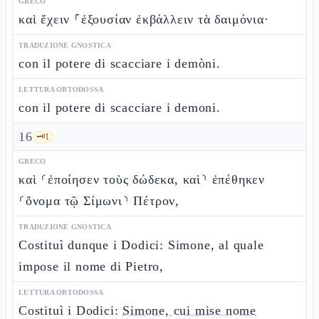
GRECO
καὶ ἔχειν ⸀ἐξουσίαν ἐκβάλλειν τὰ δαιμόνια·
TRADUZIONE GNOSTICA
con il potere di scacciare i demòni.
LETTURA ORTODOSSA
con il potere di scacciare i demoni.
16
🗝️
1
GRECO
καὶ ⸂ἐποίησεν τοὺς δώδεκα, καὶ⸃ ἐπέθηκεν
⸂ὄνομα τῷ Σίμωνι⸃ Πέτρον,
TRADUZIONE GNOSTICA
Costituì dunque i Dodici: Simone, al quale
impose il nome di Pietro,
LETTURA ORTODOSSA
Costituì i Dodici:
Simone, cui mise nome