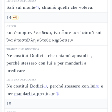
LETTURA ORTODOSSA
Salì sul
monte
, chiamò quelli che voleva.
ⓘ
14
🗝️
3
GRECO
καὶ ἐποίησεν ⸀δώδεκα, ἵνα ὦσιν μετ’ αὐτοῦ καὶ
ἵνα ἀποστέλλῃ αὐτοὺς κηρύσσειν
TRADUZIONE GNOSTICA
Ne costituì Dodici - che chiamò apostoli -,
perché stessero con lui e per mandarli a
predicare
LETTURA ORTODOSSA
Ne costituì
Dodici
, perché
stessero con lui
e
ⓘ
ⓘ
per
mandarli a predicare
ⓘ
15