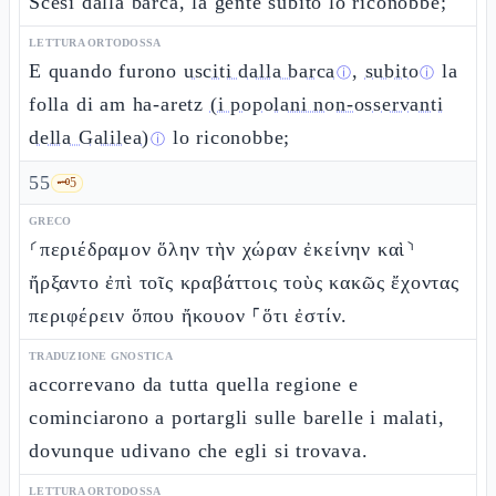
Scesi dalla barca, la gente subito lo riconobbe;
LETTURA ORTODOSSA
E quando furono
usciti dalla barca
,
subito
la
ⓘ
ⓘ
folla di am ha-aretz
(i popolani non-osservanti
della Galilea)
lo riconobbe;
ⓘ
55
🗝️
5
GRECO
⸂περιέδραμον ὅλην τὴν χώραν ἐκείνην καὶ⸃
ἤρξαντο ἐπὶ τοῖς κραβάττοις τοὺς κακῶς ἔχοντας
περιφέρειν ὅπου ἤκουον ⸀ὅτι ἐστίν.
TRADUZIONE GNOSTICA
accorrevano da tutta quella regione e
cominciarono a portargli sulle barelle i malati,
dovunque udivano che egli si trovava.
LETTURA ORTODOSSA