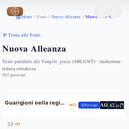
Vai al contenuto principale
Marco 6 53 56
Home
Fonti
Nuova Alleanza
Torna alle Fonti
Nuova Alleanza
Testo parallelo dei Vangeli: greco (SBLGNT) · traduzione ·
lettura ortodossa
567
pericopi
Guarigioni nella regione di Genesaret
ת
AZ
ω
ΑΩ
🗝️
21
Pericopi
53
🗝️
3