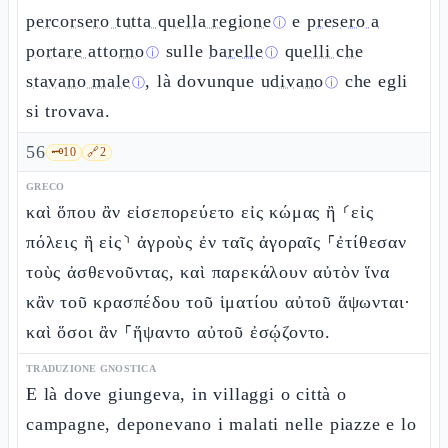
percorsero tutta quella regione
e
presero a
ⓘ
portare attorno
sulle
barelle
quelli che
ⓘ
ⓘ
stavano male
, là dovunque
udivano
che egli
ⓘ
ⓘ
si trovava.
56
🗝️
10
🔗
2
GRECO
καὶ ὅπου ἂν εἰσεπορεύετο εἰς κώμας ἢ ⸂εἰς
πόλεις ἢ εἰς⸃ ἀγροὺς ἐν ταῖς ἀγοραῖς ⸀ἐτίθεσαν
τοὺς ἀσθενοῦντας, καὶ παρεκάλουν αὐτὸν ἵνα
κἂν τοῦ κρασπέδου τοῦ ἱματίου αὐτοῦ ἅψωνται·
καὶ ὅσοι ἂν ⸀ἥψαντο αὐτοῦ ἐσῴζοντο.
TRADUZIONE GNOSTICA
E là dove giungeva, in villaggi o città o
campagne, deponevano i malati nelle piazze e lo