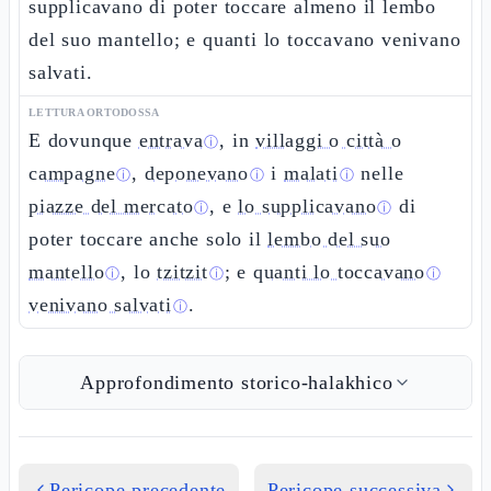
supplicavano di poter toccare almeno il lembo
del suo mantello; e quanti lo toccavano venivano
salvati.
LETTURA ORTODOSSA
E dovunque
entrava
, in
villaggi o città o
ⓘ
campagne
,
deponevano
i
malati
nelle
ⓘ
ⓘ
ⓘ
piazze del mercato
, e
lo supplicavano
di
ⓘ
ⓘ
poter toccare anche solo il
lembo del suo
mantello
, lo
tzitzit
; e
quanti lo toccavano
ⓘ
ⓘ
ⓘ
venivano salvati
.
ⓘ
Approfondimento storico-halakhico
Pericope precedente
Pericope successiva