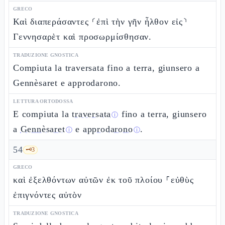
GRECO
Καὶ διαπεράσαντες ⸂ἐπὶ τὴν γῆν ἦλθον εἰς⸃
Γεννησαρὲτ καὶ προσωρμίσθησαν.
TRADUZIONE GNOSTICA
Compiuta la traversata fino a terra, giunsero a
Gennèsaret e approdarono.
LETTURA ORTODOSSA
E compiuta la
traversata
fino a terra, giunsero
ⓘ
a
Gennèsaret
e
approdarono
.
ⓘ
ⓘ
54
🗝️
3
GRECO
καὶ ἐξελθόντων αὐτῶν ἐκ τοῦ πλοίου ⸀εὐθὺς
ἐπιγνόντες αὐτὸν
TRADUZIONE GNOSTICA