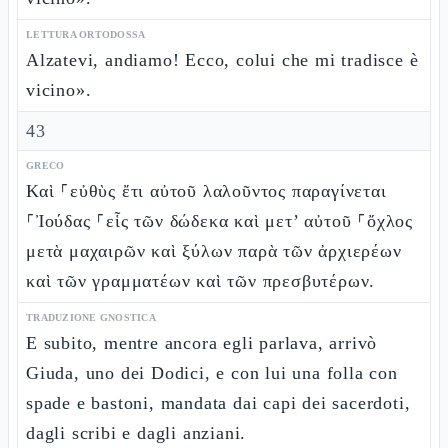
LETTURA ORTODOSSA
Alzatevi, andiamo! Ecco, colui che mi tradisce è
vicino».
43
GRECO
Καὶ ⸀εὐθὺς ἔτι αὐτοῦ λαλοῦντος παραγίνεται
⸀Ἰούδας ⸀εἷς τῶν δώδεκα καὶ μετ’ αὐτοῦ ⸀ὄχλος
μετὰ μαχαιρῶν καὶ ξύλων παρὰ τῶν ἀρχιερέων
καὶ τῶν γραμματέων καὶ τῶν πρεσβυτέρων.
TRADUZIONE GNOSTICA
E subito, mentre ancora egli parlava, arrivò
Giuda, uno dei Dodici, e con lui una folla con
spade e bastoni, mandata dai capi dei sacerdoti,
dagli scribi e dagli anziani.