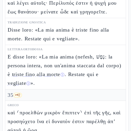
καὶ λέγει αὐτοῖς· Περίλυπός ἐστιν ἡ ψυχή μου
ἕως θανάτου· μείνατε ὧδε καὶ γρηγορεῖτε.
TRADUZIONE GNOSTICA
Disse loro: «La mia anima è triste fino alla
morte. Restate qui e vegliate».
LETTURA ORTODOSSA
E disse loro: «La mia anima (nefesh, נֶפֶשׁ: la
persona intera, non un'anima staccata dal corpo)
è
triste fino alla morte
. Restate qui e
ⓘ
vegliate
».
ⓘ
35
🗝️
2
GRECO
καὶ ⸂προελθὼν μικρὸν ἔπιπτεν⸃ ἐπὶ τῆς γῆς, καὶ
προσηύχετο ἵνα εἰ δυνατόν ἐστιν παρέλθῃ ἀπ’
αὐτοῦ ἡ ὥρα,