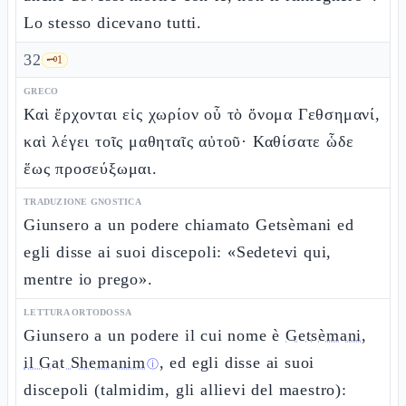
Lo stesso dicevano tutti.
32
🗝️
1
GRECO
Καὶ ἔρχονται εἰς χωρίον οὗ τὸ ὄνομα Γεθσημανί,
καὶ λέγει τοῖς μαθηταῖς αὐτοῦ· Καθίσατε ὧδε
ἕως προσεύξωμαι.
TRADUZIONE GNOSTICA
Giunsero a un podere chiamato Getsèmani ed
egli disse ai suoi discepoli: «Sedetevi qui,
mentre io prego».
LETTURA ORTODOSSA
Giunsero a un podere il cui nome è
Getsèmani,
il Gat Shemanim
, ed egli disse ai suoi
ⓘ
discepoli (talmidim, gli allievi del maestro):