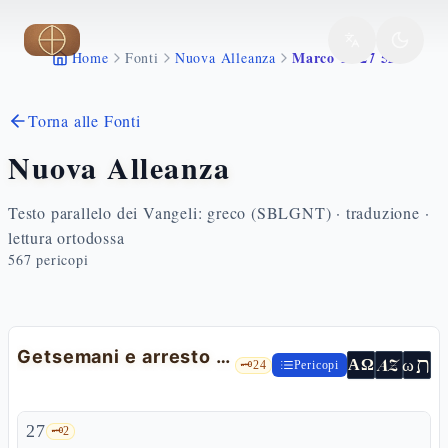
Vai al contenuto principale
Marco 14 27 52
Home
Fonti
Nuova Alleanza
Torna alle Fonti
Nuova Alleanza
Testo parallelo dei Vangeli: greco (SBLGNT) · traduzione ·
lettura ortodossa
567
pericopi
Getsemani e arresto di Gesù
ת
AZ
ω
ΑΩ
🗝️
24
Pericopi
27
🗝️
2