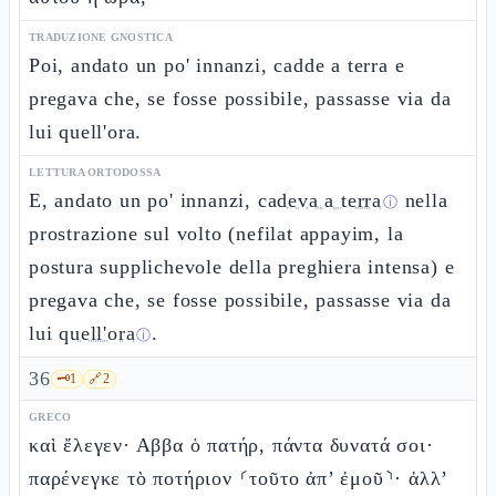
TRADUZIONE GNOSTICA
Poi, andato un po' innanzi, cadde a terra e
pregava che, se fosse possibile, passasse via da
lui quell'ora.
LETTURA ORTODOSSA
E, andato un po' innanzi,
cadeva a terra
nella
ⓘ
prostrazione sul volto (nefilat appayim, la
postura supplichevole della preghiera intensa) e
pregava che, se fosse possibile, passasse via da
lui
quell'ora
.
ⓘ
36
🗝️
1
🔗
2
GRECO
καὶ ἔλεγεν· Αββα ὁ πατήρ, πάντα δυνατά σοι·
παρένεγκε τὸ ποτήριον ⸂τοῦτο ἀπ’ ἐμοῦ⸃· ἀλλ’