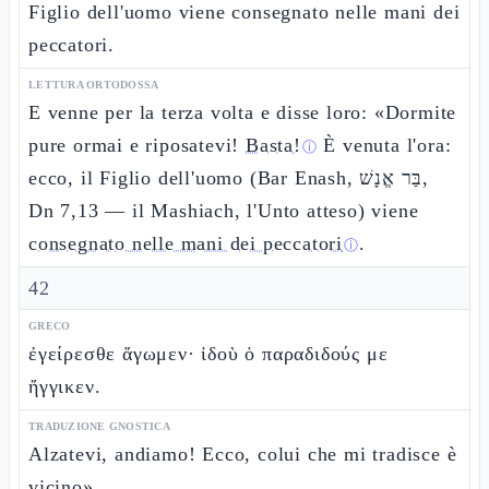
Figlio dell'uomo viene consegnato nelle mani dei
peccatori.
LETTURA ORTODOSSA
E venne per la terza volta e disse loro: «Dormite
pure ormai e riposatevi!
Basta!
È venuta l'ora:
ⓘ
ecco, il Figlio dell'uomo (Bar Enash, בַּר אֱנָשׁ,
Dn 7,13 — il Mashiach, l'Unto atteso) viene
consegnato nelle mani dei peccatori
.
ⓘ
42
GRECO
ἐγείρεσθε ἄγωμεν· ἰδοὺ ὁ παραδιδούς με
ἤγγικεν.
TRADUZIONE GNOSTICA
Alzatevi, andiamo! Ecco, colui che mi tradisce è
vicino».