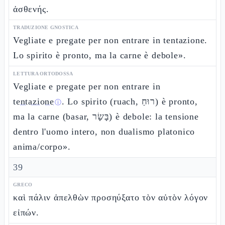
ἀσθενής.
TRADUZIONE GNOSTICA
Vegliate e pregate per non entrare in tentazione.
Lo spirito è pronto, ma la carne è debole».
LETTURA ORTODOSSA
Vegliate e pregate per non entrare in
tentazione
. Lo spirito (ruach, רוּחַ) è pronto,
ⓘ
ma la carne (basar, בָּשָׂר) è debole: la tensione
dentro l'uomo intero, non dualismo platonico
anima/corpo».
39
GRECO
καὶ πάλιν ἀπελθὼν προσηύξατο τὸν αὐτὸν λόγον
εἰπών.