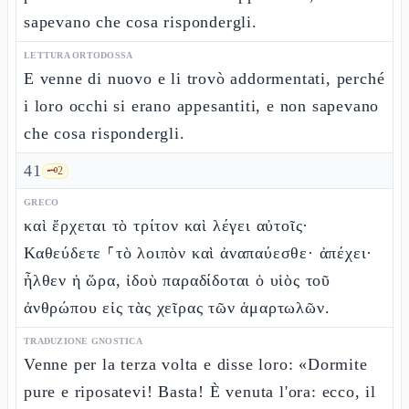
sapevano che cosa rispondergli.
LETTURA ORTODOSSA
E venne di nuovo e li trovò addormentati, perché
i loro occhi si erano appesantiti, e non sapevano
che cosa rispondergli.
41
🗝️
2
GRECO
καὶ ἔρχεται τὸ τρίτον καὶ λέγει αὐτοῖς·
Καθεύδετε ⸀τὸ λοιπὸν καὶ ἀναπαύεσθε· ἀπέχει·
ἦλθεν ἡ ὥρα, ἰδοὺ παραδίδοται ὁ υἱὸς τοῦ
ἀνθρώπου εἰς τὰς χεῖρας τῶν ἁμαρτωλῶν.
TRADUZIONE GNOSTICA
Venne per la terza volta e disse loro: «Dormite
pure e riposatevi! Basta! È venuta l'ora: ecco, il