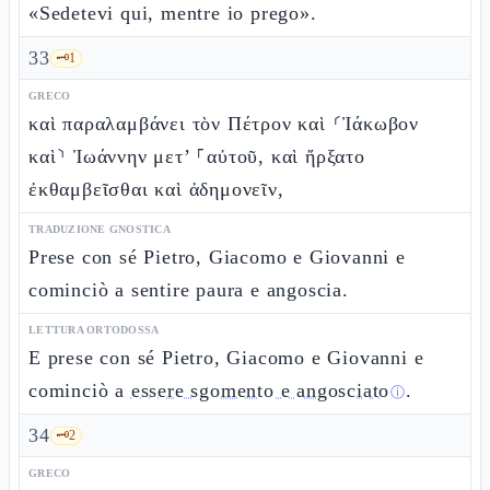
«Sedetevi qui, mentre io prego».
33
🗝️
1
GRECO
καὶ παραλαμβάνει τὸν Πέτρον καὶ ⸂Ἰάκωβον
καὶ⸃ Ἰωάννην μετ’ ⸀αὐτοῦ, καὶ ἤρξατο
ἐκθαμβεῖσθαι καὶ ἀδημονεῖν,
TRADUZIONE GNOSTICA
Prese con sé Pietro, Giacomo e Giovanni e
cominciò a sentire paura e angoscia.
LETTURA ORTODOSSA
E prese con sé Pietro, Giacomo e Giovanni e
cominciò a
essere sgomento e angosciato
.
ⓘ
34
🗝️
2
GRECO