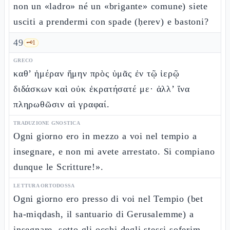
non un «ladro» né un «brigante» comune) siete
usciti a prendermi con spade (ḥerev) e bastoni?
49
🗝️
1
GRECO
καθ’ ἡμέραν ἤμην πρὸς ὑμᾶς ἐν τῷ ἱερῷ
διδάσκων καὶ οὐκ ἐκρατήσατέ με· ἀλλ’ ἵνα
πληρωθῶσιν αἱ γραφαί.
TRADUZIONE GNOSTICA
Ogni giorno ero in mezzo a voi nel tempio a
insegnare, e non mi avete arrestato. Si compiano
dunque le Scritture!».
LETTURA ORTODOSSA
Ogni giorno ero presso di voi nel Tempio (bet
ha-miqdash, il santuario di Gerusalemme) a
insegnare, sotto gli occhi degli stessi soferim