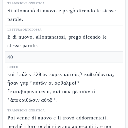
TRADUZIONE GNOSTICA
Si allontanò di nuovo e pregò dicendo le stesse
parole.
LETTURA ORTODOSSA
E di nuovo, allontanatosi, pregò dicendo le
stesse parole.
40
GRECO
καὶ ⸂πάλιν ἐλθὼν εὗρεν αὐτοὺς⸃ καθεύδοντας,
ἦσαν γὰρ ⸂αὐτῶν οἱ ὀφθαλμοὶ⸃
⸀καταβαρυνόμενοι, καὶ οὐκ ᾔδεισαν τί
⸂ἀποκριθῶσιν αὐτῷ⸃.
TRADUZIONE GNOSTICA
Poi venne di nuovo e li trovò addormentati,
perché i loro occhi si erano appesantiti, e non