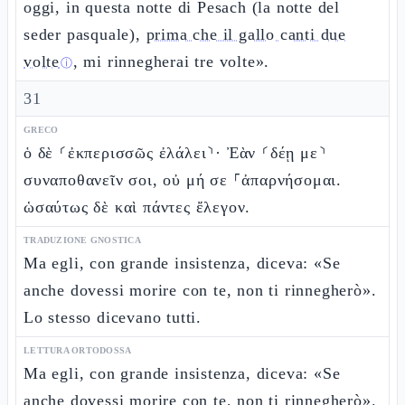
oggi, in questa notte di Pesach (la notte del
seder pasquale),
prima che il gallo canti due
volte
, mi rinnegherai tre volte».
ⓘ
31
GRECO
ὁ δὲ ⸂ἐκπερισσῶς ἐλάλει⸃· Ἐὰν ⸂δέῃ με⸃
συναποθανεῖν σοι, οὐ μή σε ⸀ἀπαρνήσομαι.
ὡσαύτως δὲ καὶ πάντες ἔλεγον.
TRADUZIONE GNOSTICA
Ma egli, con grande insistenza, diceva: «Se
anche dovessi morire con te, non ti rinnegherò».
Lo stesso dicevano tutti.
LETTURA ORTODOSSA
Ma egli, con grande insistenza, diceva: «Se
anche dovessi morire con te, non ti rinnegherò».