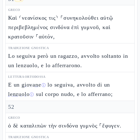
GRECO
Καὶ ⸂νεανίσκος τις⸃ ⸀συνηκολούθει αὐτῷ
περιβεβλημένος σινδόνα ἐπὶ γυμνοῦ, καὶ
κρατοῦσιν ⸀αὐτόν,
TRADUZIONE GNOSTICA
Lo seguiva però un ragazzo, avvolto soltanto in
un lenzuolo, e lo afferrarono.
LETTURA ORTODOSSA
E un
giovane
lo seguiva, avvolto di un
ⓘ
lenzuolo
sul corpo nudo, e lo afferrano;
ⓘ
52
GRECO
ὁ δὲ καταλιπὼν τὴν σινδόνα γυμνὸς ⸀ἔφυγεν.
TRADUZIONE GNOSTICA