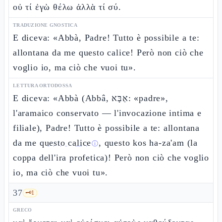
οὐ τί ἐγὼ θέλω ἀλλὰ τί σύ.
TRADUZIONE GNOSTICA
E diceva: «Abbà, Padre! Tutto è possibile a te:
allontana da me questo calice! Però non ciò che
voglio io, ma ciò che vuoi tu».
LETTURA ORTODOSSA
E diceva: «Abbà (Abbâ, אַבָּא: «padre»,
l'aramaico conservato — l'invocazione intima e
filiale), Padre! Tutto è possibile a te: allontana
da me
questo calice
, questo kos ha-za'am (la
ⓘ
coppa dell'ira profetica)! Però non ciò che voglio
io, ma ciò che vuoi tu».
37
🗝️
1
GRECO