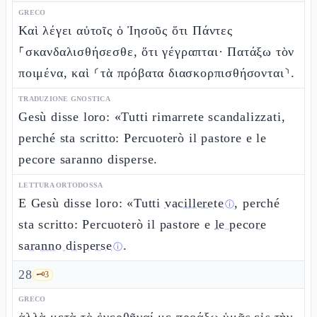
GRECO
Καὶ λέγει αὐτοῖς ὁ Ἰησοῦς ὅτι Πάντες
⸀σκανδαλισθήσεσθε, ὅτι γέγραπται· Πατάξω τὸν
ποιμένα, καὶ ⸂τὰ πρόβατα διασκορπισθήσονται⸃.
TRADUZIONE GNOSTICA
Gesù disse loro: «Tutti rimarrete scandalizzati,
perché sta scritto: Percuoterò il pastore e le
pecore saranno disperse.
LETTURA ORTODOSSA
E Gesù disse loro: «Tutti
vacillerete
, perché
ⓘ
sta scritto: Percuoterò il pastore e
le pecore
saranno disperse
.
ⓘ
28
🗝️
3
GRECO