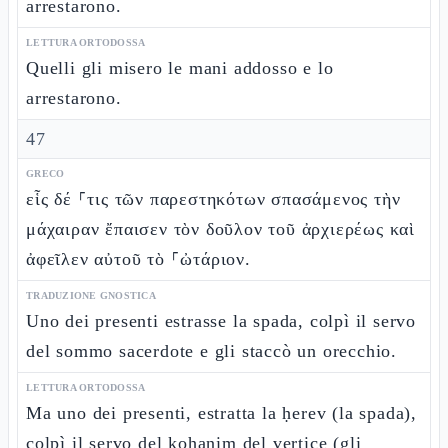
arrestarono.
LETTURA ORTODOSSA
Quelli gli misero le mani addosso e lo
arrestarono.
47
GRECO
εἷς δέ ⸀τις τῶν παρεστηκότων σπασάμενος τὴν
μάχαιραν ἔπαισεν τὸν δοῦλον τοῦ ἀρχιερέως καὶ
ἀφεῖλεν αὐτοῦ τὸ ⸀ὠτάριον.
TRADUZIONE GNOSTICA
Uno dei presenti estrasse la spada, colpì il servo
del sommo sacerdote e gli staccò un orecchio.
LETTURA ORTODOSSA
Ma uno dei presenti, estratta la ḥerev (la spada),
colpì il servo del kohanim del vertice (gli