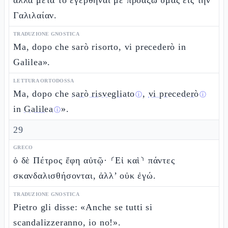
ἀλλὰ μετὰ τὸ ἐγερθῆναί με προάξω ὑμᾶς εἰς τὴν
Γαλιλαίαν.
TRADUZIONE GNOSTICA
Ma, dopo che sarò risorto, vi precederò in
Galilea».
LETTURA ORTODOSSA
Ma, dopo che
sarò risvegliato
,
vi precederò
ⓘ
ⓘ
in
Galilea
».
ⓘ
29
GRECO
ὁ δὲ Πέτρος ἔφη αὐτῷ· ⸂Εἰ καὶ⸃ πάντες
σκανδαλισθήσονται, ἀλλ’ οὐκ ἐγώ.
TRADUZIONE GNOSTICA
Pietro gli disse: «Anche se tutti si
scandalizzeranno, io no!».