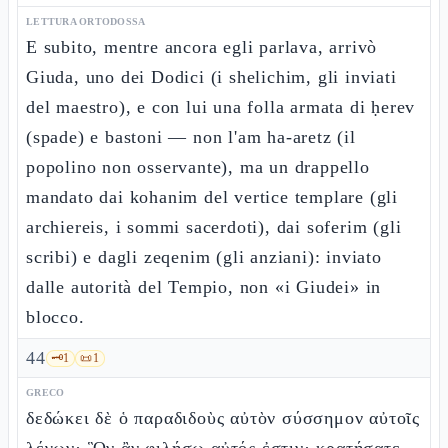
LETTURA ORTODOSSA
E subito, mentre ancora egli parlava, arrivò
Giuda, uno dei Dodici (i shelichim, gli inviati
del maestro), e con lui una folla armata di ḥerev
(spade) e bastoni — non l'am ha-aretz (il
popolino non osservante), ma un drappello
mandato dai kohanim del vertice templare (gli
archiereis, i sommi sacerdoti), dai soferim (gli
scribi) e dagli zeqenim (gli anziani): inviato
dalle autorità del Tempio, non «i Giudei» in
blocco.
44
🗝️
1
📜
1
GRECO
δεδώκει δὲ ὁ παραδιδοὺς αὐτὸν σύσσημον αὐτοῖς