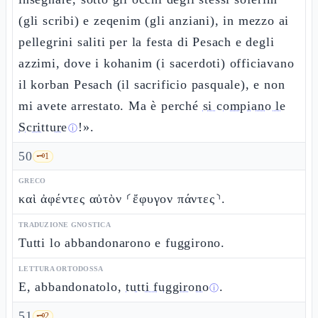
(gli scribi) e zeqenim (gli anziani), in mezzo ai
pellegrini saliti per la festa di Pesach e degli
azzimi, dove i kohanim (i sacerdoti) officiavano
il korban Pesach (il sacrificio pasquale), e non
mi avete arrestato. Ma è perché
si compiano le
Scritture
!».
ⓘ
50
🗝️
1
GRECO
καὶ ἀφέντες αὐτὸν ⸂ἔφυγον πάντες⸃.
TRADUZIONE GNOSTICA
Tutti lo abbandonarono e fuggirono.
LETTURA ORTODOSSA
E, abbandonatolo,
tutti fuggirono
.
ⓘ
51
🗝️
2