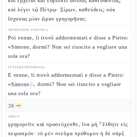
καὶ ἔρχεται καὶ εὑρίσκει αὐτοὺς καθεύδοντας,
καὶ λέγει τῷ Πέτρῳ· Σίμων, καθεύδεις; οὐκ
ἴσχυσας μίαν ὥραν γρηγορῆσαι;
TRADUZIONE GNOSTICA
Poi venne, li trovò addormentati e disse a Pietro:
«Simone, dormi? Non sei riuscito a vegliare una
sola ora?
LETTURA ORTODOSSA
E venne, li trovò addormentati e disse a Pietro:
«
Simone
, dormi? Non sei riuscito a vegliare
ⓘ
una sola ora?
38
🗝️
1
GRECO
γρηγορεῖτε καὶ προσεύχεσθε, ἵνα μὴ ⸀ἔλθητε εἰς
πειρασμόν· τὸ μὲν πνεῦμα πρόθυμον ἡ δὲ σὰρξ