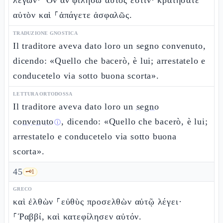
λέγων· Ὃν ἂν φιλήσω αὐτός ἐστιν· κρατήσατε
αὐτὸν καὶ ⸀ἀπάγετε ἀσφαλῶς.
TRADUZIONE GNOSTICA
Il traditore aveva dato loro un segno convenuto,
dicendo: «Quello che bacerò, è lui; arrestatelo e
conducetelo via sotto buona scorta».
LETTURA ORTODOSSA
Il traditore aveva dato loro un
segno
convenuto
, dicendo: «Quello che bacerò, è lui;
ⓘ
arrestatelo e conducetelo via sotto buona
scorta».
45
🗝️
1
GRECO
καὶ ἐλθὼν ⸀εὐθὺς προσελθὼν αὐτῷ λέγει·
⸀Ῥαββί, καὶ κατεφίλησεν αὐτόν.