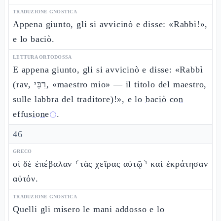
TRADUZIONE GNOSTICA
Appena giunto, gli si avvicinò e disse: «Rabbì!»,
e lo baciò.
LETTURA ORTODOSSA
E appena giunto, gli si avvicinò e disse: «Rabbì
(rav, רַבִּי, «maestro mio» — il titolo del maestro,
sulle labbra del traditore)!», e lo
baciò con
effusione
.
ⓘ
46
GRECO
οἱ δὲ ἐπέβαλαν ⸂τὰς χεῖρας αὐτῷ⸃ καὶ ἐκράτησαν
αὐτόν.
TRADUZIONE GNOSTICA
Quelli gli misero le mani addosso e lo