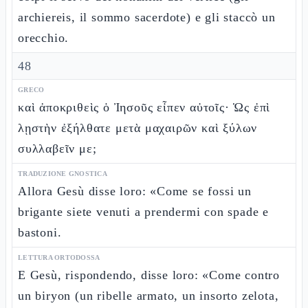
archiereis, il sommo sacerdote) e gli staccò un
orecchio.
48
GRECO
καὶ ἀποκριθεὶς ὁ Ἰησοῦς εἶπεν αὐτοῖς· Ὡς ἐπὶ
λῃστὴν ἐξήλθατε μετὰ μαχαιρῶν καὶ ξύλων
συλλαβεῖν με;
TRADUZIONE GNOSTICA
Allora Gesù disse loro: «Come se fossi un
brigante siete venuti a prendermi con spade e
bastoni.
LETTURA ORTODOSSA
E Gesù, rispondendo, disse loro: «Come contro
un biryon (un ribelle armato, un insorto zelota,