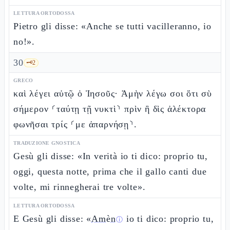
LETTURA ORTODOSSA
Pietro gli disse: «Anche se tutti vacilleranno, io
no!».
30
🗝️
2
GRECO
καὶ λέγει αὐτῷ ὁ Ἰησοῦς· Ἀμὴν λέγω σοι ὅτι σὺ
σήμερον ⸂ταύτῃ τῇ νυκτὶ⸃ πρὶν ἢ δὶς ἀλέκτορα
φωνῆσαι τρίς ⸂με ἀπαρνήσῃ⸃.
TRADUZIONE GNOSTICA
Gesù gli disse: «In verità io ti dico: proprio tu,
oggi, questa notte, prima che il gallo canti due
volte, mi rinnegherai tre volte».
LETTURA ORTODOSSA
E Gesù gli disse: «
Amèn
io ti dico: proprio tu,
ⓘ