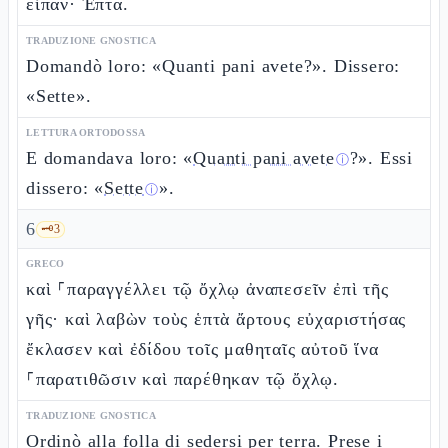
εἶπαν· Ἑπτά.
TRADUZIONE GNOSTICA
Domandò loro: «Quanti pani avete?». Dissero:
«Sette».
LETTURA ORTODOSSA
E domandava loro: «
Quanti pani avete
?». Essi
ⓘ
dissero: «
Sette
».
ⓘ
6
🗝️
3
GRECO
καὶ ⸀παραγγέλλει τῷ ὄχλῳ ἀναπεσεῖν ἐπὶ τῆς
γῆς· καὶ λαβὼν τοὺς ἑπτὰ ἄρτους εὐχαριστήσας
ἔκλασεν καὶ ἐδίδου τοῖς μαθηταῖς αὐτοῦ ἵνα
⸀παρατιθῶσιν καὶ παρέθηκαν τῷ ὄχλῳ.
TRADUZIONE GNOSTICA
Ordinò alla folla di sedersi per terra. Prese i