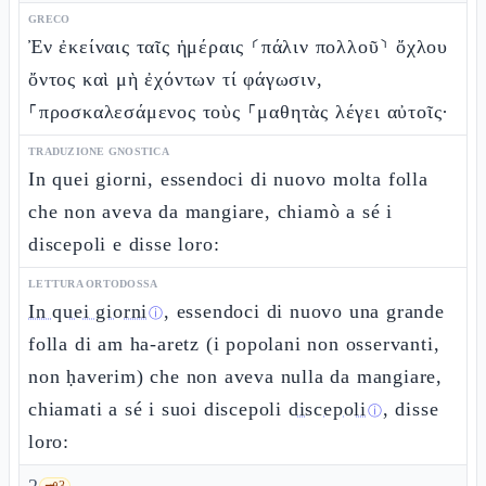
GRECO
Ἐν ἐκείναις ταῖς ἡμέραις ⸂πάλιν πολλοῦ⸃ ὄχλου
ὄντος καὶ μὴ ἐχόντων τί φάγωσιν,
⸀προσκαλεσάμενος τοὺς ⸀μαθητὰς λέγει αὐτοῖς·
TRADUZIONE GNOSTICA
In quei giorni, essendoci di nuovo molta folla
che non aveva da mangiare, chiamò a sé i
discepoli e disse loro:
LETTURA ORTODOSSA
In quei giorni
, essendoci di nuovo una grande
ⓘ
folla di am ha-aretz (i popolani non osservanti,
non ḥaverim) che non aveva nulla da mangiare,
chiamati a sé i suoi discepoli
discepoli
, disse
ⓘ
loro:
🗝️
3