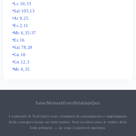
Lc 10,33
Sal 103,13
At 9,25
Es 2,11
Mc 6,35-37
Es 16
Sal 78,29
Gn 10
Gn 12,3
Mc 6,35
Salmi
Mishnah
Fonti
Halakhah
Quiz
I contenuti di TeoCentro sono strumenti di orientamento e ampliamento
della consapevolezza sui temi trattati. Non sostituiscono lo studio delle
fonti primarie — ne sono il punto di partenza.