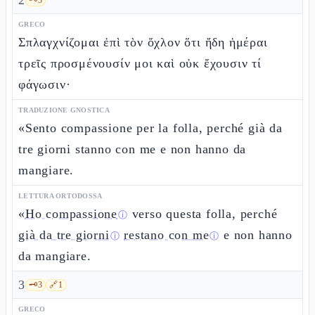
2
GRECO
Σπλαγχνίζομαι ἐπὶ τὸν ὄχλον ὅτι ἤδη ἡμέραι
τρεῖς προσμένουσίν μοι καὶ οὐκ ἔχουσιν τί
φάγωσιν·
TRADUZIONE GNOSTICA
«Sento compassione per la folla, perché già da
tre giorni stanno con me e non hanno da
mangiare.
LETTURA ORTODOSSA
«
Ho compassione
verso questa folla, perché
ⓘ
già da tre giorni
restano con me
e non hanno
ⓘ
ⓘ
da mangiare.
3
🗝️
3
🔗
1
GRECO