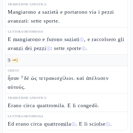
TRADUZIONE GNOSTICA
Mangiarono a sazietà e portarono via i pezzi
avanzati: sette sporte.
LETTURA ORTODOSSA
E
mangiarono e furono saziati
, e
raccolsero gli
ⓘ
avanzi dei pezzi
:
sette sporte
.
ⓘ
ⓘ
9
🗝️
2
GRECO
ἦσαν ⸀δὲ ὡς τετρακισχίλιοι. καὶ ἀπέλυσεν
αὐτούς.
TRADUZIONE GNOSTICA
Erano circa quattromila. E li congedò.
LETTURA ORTODOSSA
Ed erano circa
quattromila
. E li
sciolse
.
ⓘ
ⓘ