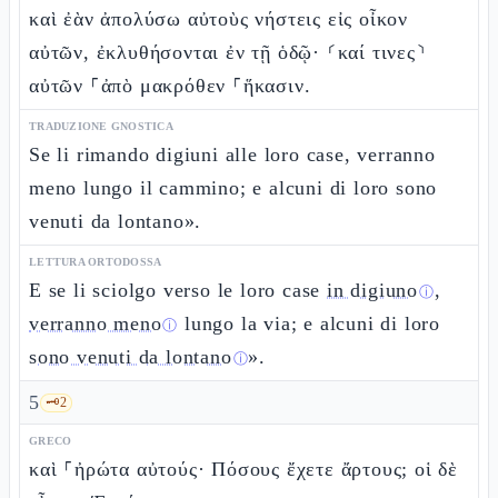
καὶ ἐὰν ἀπολύσω αὐτοὺς νήστεις εἰς οἶκον
αὐτῶν, ἐκλυθήσονται ἐν τῇ ὁδῷ· ⸂καί τινες⸃
αὐτῶν ⸀ἀπὸ μακρόθεν ⸀ἥκασιν.
TRADUZIONE GNOSTICA
Se li rimando digiuni alle loro case, verranno
meno lungo il cammino; e alcuni di loro sono
venuti da lontano».
LETTURA ORTODOSSA
E se li sciolgo verso le loro case
in digiuno
,
ⓘ
verranno meno
lungo la via; e alcuni di loro
ⓘ
sono venuti da lontano
».
ⓘ
5
🗝️
2
GRECO
καὶ ⸀ἠρώτα αὐτούς· Πόσους ἔχετε ἄρτους; οἱ δὲ