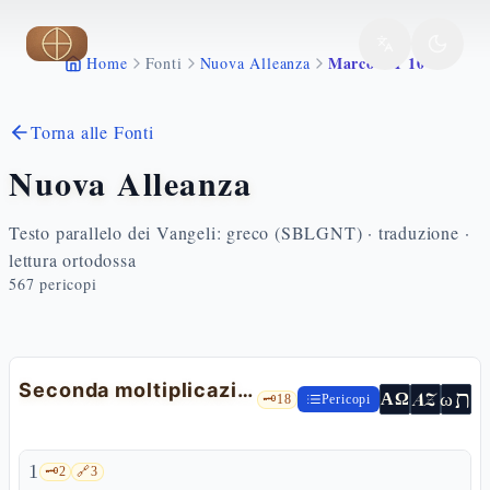
Vai al contenuto principale
Marco 8 1 10
Home
Fonti
Nuova Alleanza
Torna alle Fonti
Nuova Alleanza
Testo parallelo dei Vangeli: greco (SBLGNT) · traduzione ·
lettura ortodossa
567
pericopi
Seconda moltiplicazione dei pani
ת
AZ
ω
ΑΩ
🗝️
18
Pericopi
1
🗝️
2
🔗
3