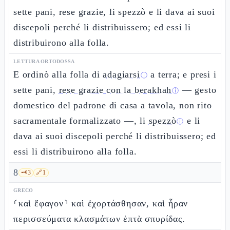
sette pani, rese grazie, li spezzò e li dava ai suoi
discepoli perché li distribuissero; ed essi li
distribuirono alla folla.
LETTURA ORTODOSSA
E ordinò alla folla di
adagiarsi
a terra; e presi i
ⓘ
sette pani,
rese grazie con la berakhah
— gesto
ⓘ
domestico del padrone di casa a tavola, non rito
sacramentale formalizzato —, li
spezzò
e li
ⓘ
dava ai suoi discepoli perché li distribuissero; ed
essi li distribuirono alla folla.
8
🗝️
3
🔗
1
GRECO
⸂καὶ ἔφαγον⸃ καὶ ἐχορτάσθησαν, καὶ ἦραν
περισσεύματα κλασμάτων ἑπτὰ σπυρίδας.