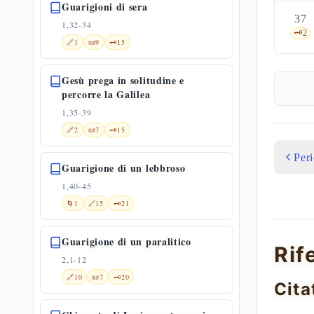
Guarigioni di sera
37
1,32-34
🗝️
2
🔗
1
📜
9
🗝️
15
Gesù prega in solitudine e
percorre la Galilea
1,35-39
🔗
2
📜
7
🗝️
15
Per
Guarigione di un lebbroso
1,40-45
🌀
1
🔗
15
🗝️
21
Guarigione di un paralitico
Rif
2,1-12
🔗
10
📜
7
🗝️
20
Cita