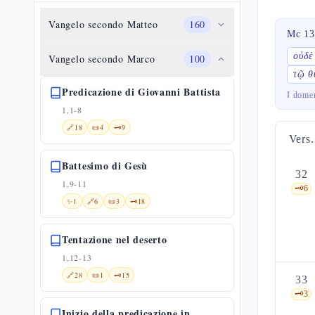
Vangelo secondo Matteo
160
Mc 13
οὐδὲ
Vangelo secondo Marco
100
τῷ 
Predicazione di Giovanni Battista
I dome
1,1-8
🔗
18
📜
4
🗝️
9
Vers.
Battesimo di Gesù
32
1,9-11
🗝️
6
✨
1
🔗
6
📜
3
🗝️
18
Tentazione nel deserto
1,12-13
🔗
28
📜
1
🗝️
15
33
🗝️
3
Inizio della predicazione in