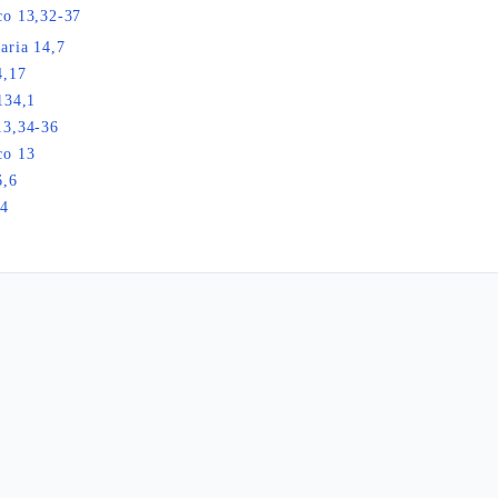
co 13,32-37
aria 14,7
4,17
134,1
13,34-36
co 13
6,6
34