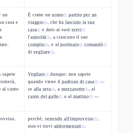
r un
È come un
uomo
partito per un
ⓘ
ua casa e
viaggio
, che ha
lasciato la sua
ⓘ
a
casa
e dato ai suoi
servi
ⓘ
ⓘ
a
l'
autorità
, a ciascuno il suo
ⓘ
iare.
compito
, e al
portinaio
comandò
ⓘ
ⓘ
ⓘ
di
vegliare
.
ⓘ
n sapete
Vegliate
dunque: non sapete
ⓘ
tornerà,
quando viene il
padrone di casa
—
ⓘ
o al canto
se
alla sera
, a
mezzanotte
, al
ⓘ
ⓘ
canto del gallo
o al
mattino
—
ⓘ
ⓘ
rovviso,
perché,
venendo all'improvviso
,
ⓘ
non vi trovi
addormentati
.
ⓘ