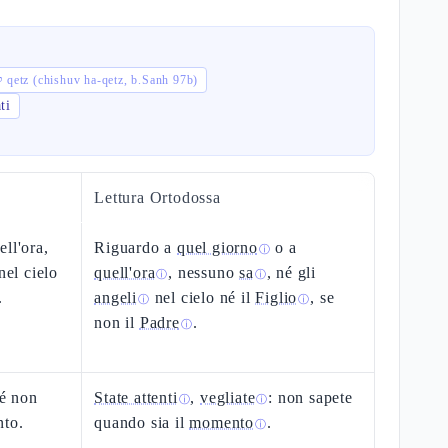
קץ qetz (chishuv ha-qetz, b.Sanh 97b)
ti
Lettura Ortodossa
ll'ora,
Riguardo a
quel giorno
o a
ⓘ
nel cielo
quell'ora
, nessuno
sa
, né gli
ⓘ
ⓘ
.
angeli
nel cielo né il
Figlio
, se
ⓘ
ⓘ
non il
Padre
.
ⓘ
hé non
State attenti
,
vegliate
: non sapete
ⓘ
ⓘ
nto.
quando sia il
momento
.
ⓘ