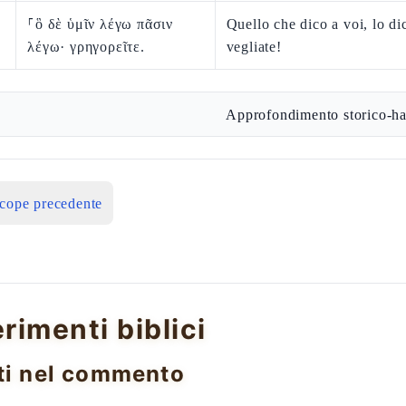
⸀ὃ δὲ ὑμῖν λέγω πᾶσιν
Quello che dico a voi, lo dic
λέγω· γρηγορεῖτε.
vegliate!
Approfondimento storico-ha
icope precedente
erimenti biblici
ti nel commento