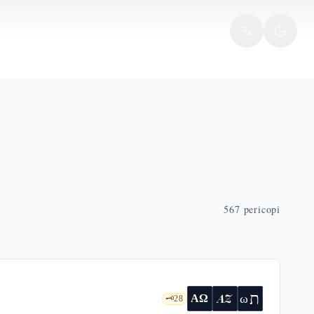
567
pericopi
ת
AZ
ω
ΑΩ
🗝️
28