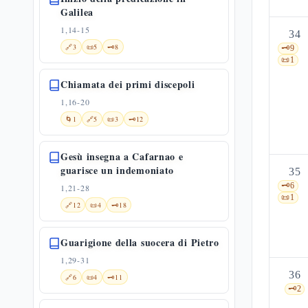
Galilea
1,14-15
34
🔗
3
📜
5
🗝️
8
🗝️
9
📜
1
Chiamata dei primi discepoli
1,16-20
🌀
1
🔗
5
📜
3
🗝️
12
Gesù insegna a Cafarnao e
guarisce un indemoniato
35
🗝️
6
1,21-28
📜
1
🔗
12
📜
4
🗝️
18
Guarigione della suocera di Pietro
1,29-31
36
🔗
6
📜
4
🗝️
11
🗝️
2