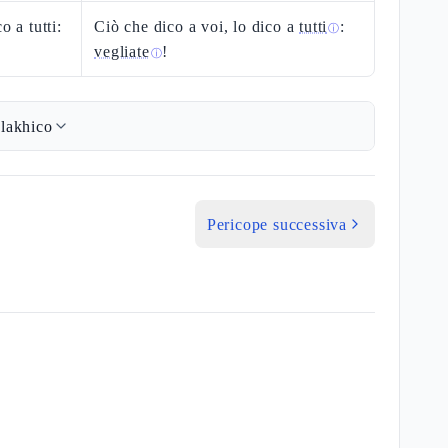
o a tutti:
Ciò che dico a voi, lo dico a
tutti
:
ⓘ
vegliate
!
ⓘ
lakhico
Pericope successiva