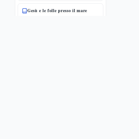
Gesù e le folle presso il mare
3,7-12
🔗
9
📜
6
🗝️
17
Istituzione dei Dodici apostoli
3,13-19
🔗
6
📜
3
🗝️
8
Gesù e Beelzebùl
3,20-30
🔗
9
📜
4
🗝️
29
I veri parenti di Gesù
3,31-35
🔗
9
📜
4
🗝️
13