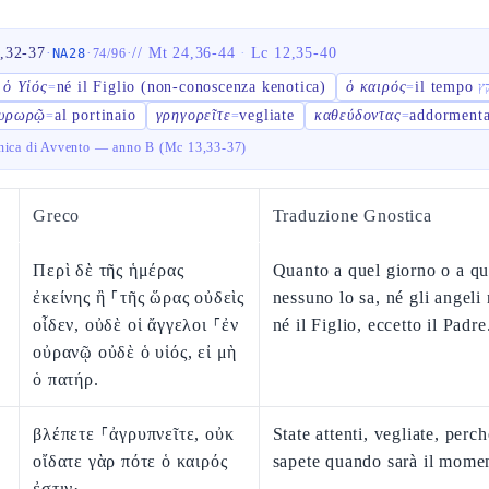
,32-37
·
·
·
//
Mt 24,36-44
·
Lc 12,35-40
NA28
74
/
96
 ὁ Υἱός
né il Figlio (non-conoscenza kenotica)
ὁ καιρός
il tempo
=
=
θυρωρῷ
al portinaio
γρηγορεῖτε
vegliate
καθεύδοντας
addormenta
=
=
=
nica di Avvento — anno B (Mc 13,33-37)
Greco
Traduzione Gnostica
Περὶ δὲ τῆς ἡμέρας
Quanto a quel giorno o a que
ἐκείνης ἢ ⸀τῆς ὥρας οὐδεὶς
nessuno lo sa, né gli angeli 
οἶδεν, οὐδὲ οἱ ἄγγελοι ⸀ἐν
né il Figlio, eccetto il Padre
οὐρανῷ οὐδὲ ὁ υἱός, εἰ μὴ
ὁ πατήρ.
βλέπετε ⸀ἀγρυπνεῖτε, οὐκ
State attenti, vegliate, perc
οἴδατε γὰρ πότε ὁ καιρός
sapete quando sarà il mome
ἐστιν·