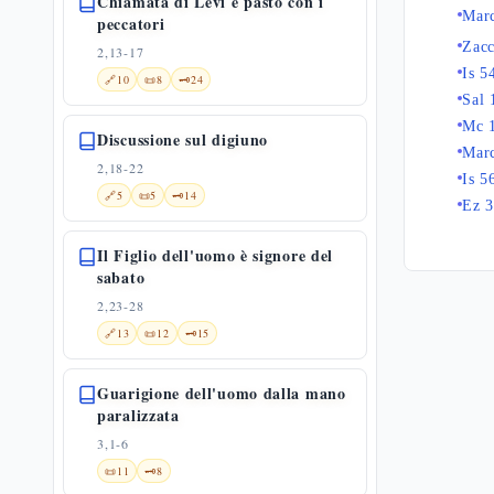
Chiamata di Levi e pasto con i
Mar
peccatori
Zacc
2,13-17
Is 5
🔗
10
📜
8
🗝️
24
Sal 
Mc 
Discussione sul digiuno
Mar
2,18-22
Is 5
🔗
5
📜
5
🗝️
14
Ez 
Il Figlio dell'uomo è signore del
sabato
2,23-28
🔗
13
📜
12
🗝️
15
Guarigione dell'uomo dalla mano
paralizzata
3,1-6
📜
11
🗝️
8