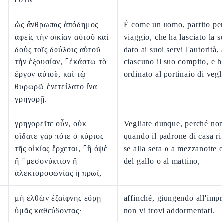
ὡς ἄνθρωπος ἀπόδημος
È come un uomo, partito pe
ἀφεὶς τὴν οἰκίαν αὐτοῦ καὶ
viaggio, che ha lasciato la s
δοὺς τοῖς δούλοις αὐτοῦ
dato ai suoi servi l'autorità, 
τὴν ἐξουσίαν, ⸀ἑκάστῳ τὸ
ciascuno il suo compito, e h
ἔργον αὐτοῦ, καὶ τῷ
ordinato al portinaio di vegl
θυρωρῷ ἐνετείλατο ἵνα
γρηγορῇ.
γρηγορεῖτε οὖν, οὐκ
Vegliate dunque, perché no
οἴδατε γὰρ πότε ὁ κύριος
quando il padrone di casa ri
τῆς οἰκίας ἔρχεται, ⸀ἢ ὀψὲ
se alla sera o a mezzanotte 
ἢ ⸀μεσονύκτιον ἢ
del gallo o al mattino,
ἀλεκτοροφωνίας ἢ πρωΐ,
μὴ ἐλθὼν ἐξαίφνης εὕρῃ
affinché, giungendo all'imp
ὑμᾶς καθεύδοντας·
non vi trovi addormentati.