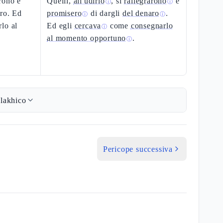
arono e
Quelli,
all'udirlo
, si
rallegrarono
e
ⓘ
ⓘ
aro. Ed
promisero
di dargli
del denaro
.
ⓘ
ⓘ
lo al
Ed egli
cercava
come
consegnarlo
ⓘ
al momento opportuno
.
ⓘ
lakhico
Pericope successiva