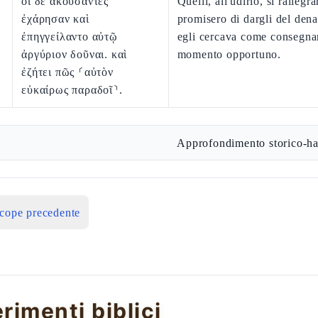
οἱ δὲ ἀκούσαντες
Quelli, all'udirlo, si rallegr
ἐχάρησαν καὶ
promisero di dargli del den
ἐπηγγείλαντο αὐτῷ
egli cercava come consegnar
ἀργύριον δοῦναι. καὶ
momento opportuno.
ἐζήτει πῶς ⸂αὐτὸν
εὐκαίρως παραδοῖ⸃.
Approfondimento storico-ha
icope precedente
erimenti biblici