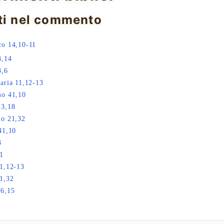
ti nel commento
o 14,10-11
3,14
3,6
aria 11,12-13
mo 41,10
13,18
do 21,32
41,10
3
1
1,12-13
1,32
26,15