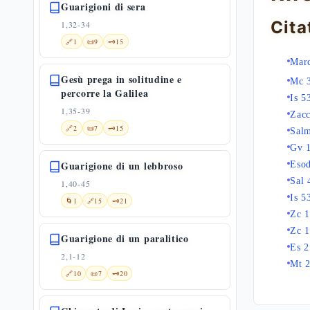
Guarigioni di sera
Cita
1,32-34
🔗
1
📜
9
🗝️
15
Marc
Gesù prega in solitudine e
Mc 
percorre la Galilea
Is 5
1,35-39
Zacc
🔗
2
📜
7
🗝️
15
Sal
Gv 
Guarigione di un lebbroso
Eso
Sal 
1,40-45
Is 5
🌀
1
🔗
15
🗝️
21
Zc 1
Zc 1
Guarigione di un paralitico
Es 2
2,1-12
Mt 
🔗
10
📜
7
🗝️
20