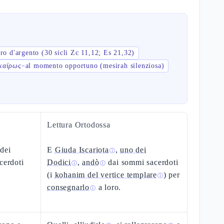
ro d'argento (30 sicli Zc 11,12; Es 21,32)
καίρως
al momento opportuno (mesirah silenziosa)
=
Lettura Ortodossa
 dei
E
Giuda Iscariota
,
uno dei
ⓘ
cerdoti
Dodici
,
andò
dai sommi sacerdoti
ⓘ
ⓘ
(i
kohanim del vertice templare
) per
ⓘ
consegnarlo
a loro.
ⓘ