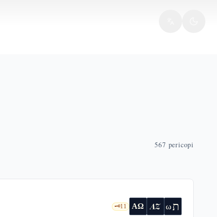
567
pericopi
ת
AZ
ω
ΑΩ
🗝️
11