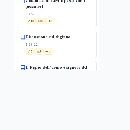
Chiamata di Levi e pasto con i
peccatori
2,13-17
🔗
10
📜
8
🗝️
24
Discussione sul digiuno
2,18-22
🔗
5
📜
5
🗝️
14
Il Figlio dell'uomo è signore del
sabato
2,23-28
🔗
13
📜
12
🗝️
15
Guarigione dell'uomo dalla mano
paralizzata
3,1-6
📜
11
🗝️
8