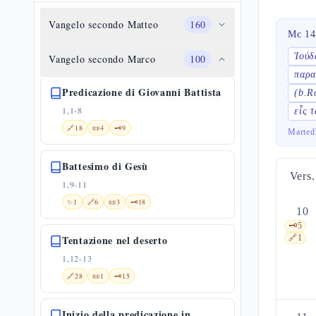
Vangelo secondo Matteo
160
Mc 14
Ἰούδ
Vangelo secondo Marco
100
παρα
Predicazione di Giovanni Battista
(b.R
1,1-8
εἷς 
🔗
18
📜
4
🗝️
9
Marted
Battesimo di Gesù
Vers.
1,9-11
✨
1
🔗
6
📜
3
🗝️
18
10
🗝️
5
Tentazione nel deserto
🔗
1
1,12-13
🔗
28
📜
1
🗝️
15
Inizio della predicazione in