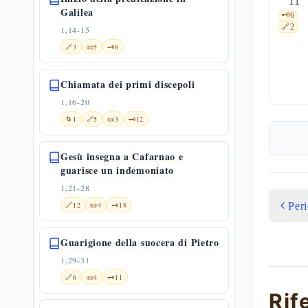
11
Galilea
🗝️
6
🔗
2
1,14-15
🔗
3
📜
5
🗝️
8
Chiamata dei primi discepoli
1,16-20
🌀
1
🔗
5
📜
3
🗝️
12
Gesù insegna a Cafarnao e
guarisce un indemoniato
1,21-28
Per
🔗
12
📜
4
🗝️
18
Guarigione della suocera di Pietro
1,29-31
🔗
6
📜
4
🗝️
11
Rif