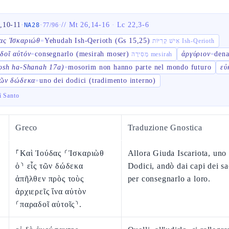
,10-11
·
·
·
//
Mt 26,14-16
·
Lc 22,3-6
NA28
77
/
96
ας Ἰσκαριώθ
Yehudah Ish-Qerioth (Gs 15,25)
=
אִישׁ קְרִיּוֹת Ish-Qerioth
δοῖ αὐτόν
consegnarlo (mesirah moser)
ἀργύριον
dena
=
מְסִירָה mesirah
=
osh ha-Shanah 17a)
mosorim non hanno parte nel mondo futuro
εὐ
=
τῶν δώδεκα
uno dei dodici (tradimento interno)
=
ì Santo
Greco
Traduzione Gnostica
⸀Καὶ Ἰούδας ⸂Ἰσκαριὼθ
Allora Giuda Iscariota, uno
ὁ⸃ εἷς τῶν δώδεκα
Dodici, andò dai capi dei sa
ἀπῆλθεν πρὸς τοὺς
per consegnarlo a loro.
ἀρχιερεῖς ἵνα αὐτὸν
⸂παραδοῖ αὐτοῖς⸃.