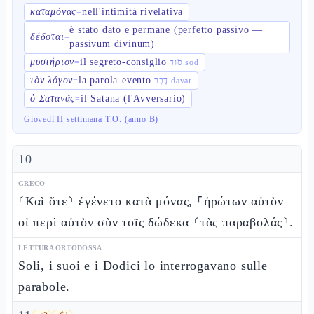
καταμόνας
nell'intimità rivelativa
=
è stato dato e permane (perfetto passivo —
δέδοται
=
passivum divinum)
μυστήριον
il segreto-consiglio
=
סֹוד sod
τὸν λόγον
la parola-evento
=
דָּבָר davar
ὁ Σατανᾶς
il Satana (l'Avversario)
=
Giovedì II settimana T.O. (anno B)
10
GRECO
⸂Καὶ ὅτε⸃ ἐγένετο κατὰ μόνας, ⸀ἠρώτων αὐτὸν
οἱ περὶ αὐτὸν σὺν τοῖς δώδεκα ⸂τὰς παραβολάς⸃.
LETTURA ORTODOSSA
Soli, i suoi e i Dodici lo interrogavano sulle
parabole.