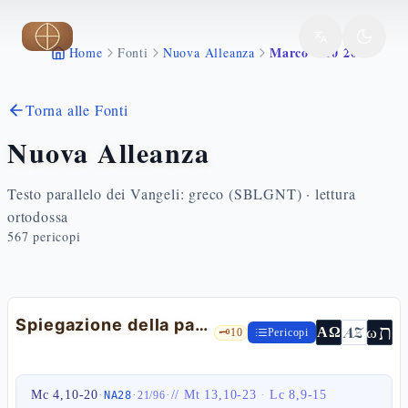
Vai al contenuto principale
Marco 4 10 20
Home
Fonti
Nuova Alleanza
Torna alle Fonti
Nuova Alleanza
Testo parallelo dei Vangeli: greco (SBLGNT) · lettura
ortodossa
567
pericopi
Spiegazione della parabola del seminatore
ת
AZ
ω
ΑΩ
🗝️
10
Pericopi
Mc 4,10-20
·
·
·
//
Mt 13,10-23
·
Lc 8,9-15
NA28
21
/
96