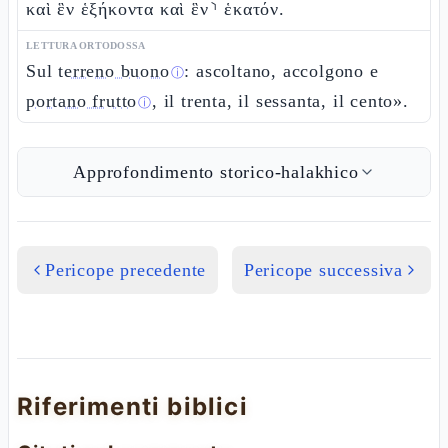
καὶ ἓν ἑξήκοντα καὶ ἓν⸃ ἑκατόν.
LETTURA ORTODOSSA
Sul
terreno buono
: ascoltano, accolgono e
ⓘ
portano frutto
, il trenta, il sessanta, il cento».
ⓘ
Approfondimento storico-halakhico
Pericope precedente
Pericope successiva
Riferimenti biblici