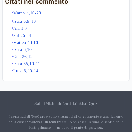
Citati nel commento
Marco 4,10-20
Isaia 6,9-10
Am 3,7
Sal 25,14
Matteo 13,13
Isaia 6,10
Gen 26,12
Isaia 55,10-11
Luca 3,10-14
Salmi
Mishnah
Fonti
Halakhah
Quiz
I contenuti di TeoCentro sono strumenti di orientamento e ampliamento
della consapevolezza sui temi trattati. Non sostituiscono lo studio delle
fonti primarie — ne sono il punto di partenza.