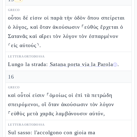
GRECO
οὗτοι δέ εἰσιν οἱ παρὰ τὴν ὁδὸν ὅπου σπείρεται
ὁ λόγος, καὶ ὅταν ἀκούσωσιν ⸀εὐθὺς ἔρχεται ὁ
Σατανᾶς καὶ αἴρει τὸν λόγον τὸν ἐσπαρμένον
⸂εἰς αὐτούς⸃.
LETTURA ORTODOSSA
Lungo la strada:
Satana porta via la Parola
.
ⓘ
16
GRECO
καὶ οὗτοί εἰσιν ⸀ὁμοίως οἱ ἐπὶ τὰ πετρώδη
σπειρόμενοι, οἳ ὅταν ἀκούσωσιν τὸν λόγον
⸀εὐθὺς μετὰ χαρᾶς λαμβάνουσιν αὐτόν,
LETTURA ORTODOSSA
Sul sasso: l'accolgono con gioia ma