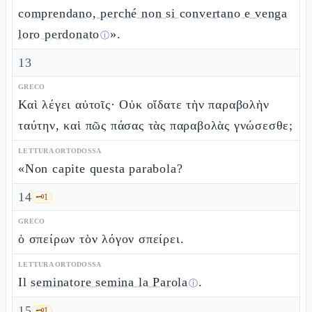
comprendano, perché non si convertano e venga
loro perdonato
».
ⓘ
13
GRECO
Καὶ λέγει αὐτοῖς· Οὐκ οἴδατε τὴν παραβολὴν
ταύτην, καὶ πῶς πάσας τὰς παραβολὰς γνώσεσθε;
LETTURA ORTODOSSA
«Non capite questa parabola?
14
🗝️
1
GRECO
ὁ σπείρων τὸν λόγον σπείρει.
LETTURA ORTODOSSA
Il
seminatore semina la Parola
.
ⓘ
15
🗝️
1