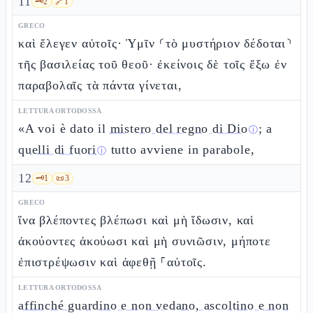
11
🗝️
2
🔗
1
GRECO
καὶ ἔλεγεν αὐτοῖς· Ὑμῖν ⸂τὸ μυστήριον δέδοται⸃
τῆς βασιλείας τοῦ θεοῦ· ἐκείνοις δὲ τοῖς ἔξω ἐν
παραβολαῖς τὰ πάντα γίνεται,
LETTURA ORTODOSSA
«A voi è dato il
mistero del regno di Dio
; a
ⓘ
quelli di fuori
tutto avviene in parabole,
ⓘ
12
🗝️
1
📜
3
GRECO
ἵνα βλέποντες βλέπωσι καὶ μὴ ἴδωσιν, καὶ
ἀκούοντες ἀκούωσι καὶ μὴ συνιῶσιν, μήποτε
ἐπιστρέψωσιν καὶ ἀφεθῇ ⸀αὐτοῖς.
LETTURA ORTODOSSA
affinché guardino e non vedano, ascoltino e non