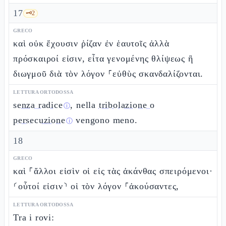
17
🗝️
2
GRECO
καὶ οὐκ ἔχουσιν ῥίζαν ἐν ἑαυτοῖς ἀλλὰ
πρόσκαιροί εἰσιν, εἶτα γενομένης θλίψεως ἢ
διωγμοῦ διὰ τὸν λόγον ⸀εὐθὺς σκανδαλίζονται.
LETTURA ORTODOSSA
senza radice
, nella
tribolazione o
ⓘ
persecuzione
vengono meno.
ⓘ
18
GRECO
καὶ ⸀ἄλλοι εἰσὶν οἱ εἰς τὰς ἀκάνθας σπειρόμενοι·
⸂οὗτοί εἰσιν⸃ οἱ τὸν λόγον ⸀ἀκούσαντες,
LETTURA ORTODOSSA
Tra i rovi: