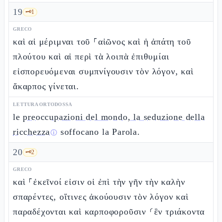
19
🗝️
1
GRECO
καὶ αἱ μέριμναι τοῦ ⸀αἰῶνος καὶ ἡ ἀπάτη τοῦ
πλούτου καὶ αἱ περὶ τὰ λοιπὰ ἐπιθυμίαι
εἰσπορευόμεναι συμπνίγουσιν τὸν λόγον, καὶ
ἄκαρπος γίνεται.
LETTURA ORTODOSSA
le
preoccupazioni del mondo, la seduzione della
ricchezza
soffocano la Parola.
ⓘ
20
🗝️
2
GRECO
καὶ ⸀ἐκεῖνοί εἰσιν οἱ ἐπὶ τὴν γῆν τὴν καλὴν
σπαρέντες, οἵτινες ἀκούουσιν τὸν λόγον καὶ
παραδέχονται καὶ καρποφοροῦσιν ⸂ἓν τριάκοντα