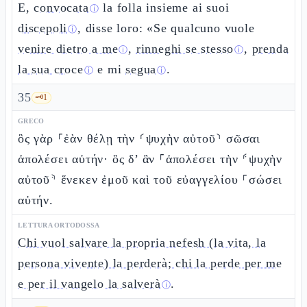
E,
convocata
la folla insieme ai suoi
ⓘ
discepoli
, disse loro: «Se qualcuno vuole
ⓘ
venire dietro a me
,
rinneghi se stesso
,
prenda
ⓘ
ⓘ
la sua croce
e mi
segua
.
ⓘ
ⓘ
35
🗝️
1
GRECO
ὃς γὰρ ⸀ἐὰν θέλῃ τὴν ⸂ψυχὴν αὐτοῦ⸃ σῶσαι
ἀπολέσει αὐτήν· ὃς δ’ ἂν ⸀ἀπολέσει τὴν ⸄ψυχὴν
αὐτοῦ⸅ ἕνεκεν ἐμοῦ καὶ τοῦ εὐαγγελίου ⸀σώσει
αὐτήν.
LETTURA ORTODOSSA
Chi vuol salvare la propria nefesh (la vita, la
persona vivente) la perderà; chi la perde per me
e per il vangelo la salverà
.
ⓘ