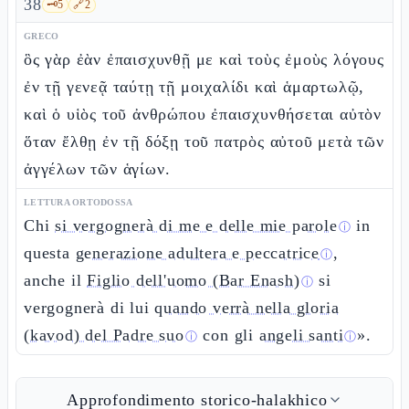
38
🗝️
5
🔗
2
GRECO
ὃς γὰρ ἐὰν ἐπαισχυνθῇ με καὶ τοὺς ἐμοὺς λόγους
ἐν τῇ γενεᾷ ταύτῃ τῇ μοιχαλίδι καὶ ἁμαρτωλῷ,
καὶ ὁ υἱὸς τοῦ ἀνθρώπου ἐπαισχυνθήσεται αὐτὸν
ὅταν ἔλθῃ ἐν τῇ δόξῃ τοῦ πατρὸς αὐτοῦ μετὰ τῶν
ἀγγέλων τῶν ἁγίων.
LETTURA ORTODOSSA
Chi
si vergognerà di me e delle mie parole
in
ⓘ
questa
generazione adultera e peccatrice
,
ⓘ
anche il
Figlio dell'uomo (Bar Enash)
si
ⓘ
vergognerà di lui
quando verrà nella gloria
(kavod) del Padre suo
con gli
angeli santi
».
ⓘ
ⓘ
Approfondimento storico-halakhico