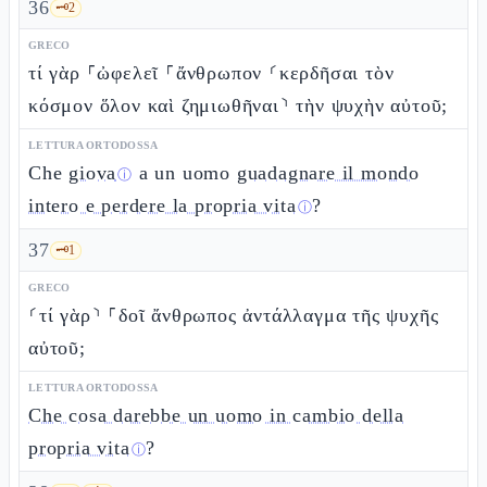
36
🗝️
2
GRECO
τί γὰρ ⸀ὠφελεῖ ⸀ἄνθρωπον ⸂κερδῆσαι τὸν
κόσμον ὅλον καὶ ζημιωθῆναι⸃ τὴν ψυχὴν αὐτοῦ;
LETTURA ORTODOSSA
Che
giova
a un uomo
guadagnare il mondo
ⓘ
intero e perdere la propria vita
?
ⓘ
37
🗝️
1
GRECO
⸂τί γὰρ⸃ ⸀δοῖ ἄνθρωπος ἀντάλλαγμα τῆς ψυχῆς
αὐτοῦ;
LETTURA ORTODOSSA
Che cosa darebbe un uomo in cambio della
propria vita
?
ⓘ