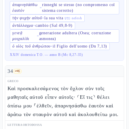
ἀπαρνησάσθω
rinneghi se stesso (no compromesso col
=
ἑαυτόν
sistema corrotto)
τὴν ψυχὴν αὐτοῦ
la sua vita
=
נפש nefesh
ἀντάλλαγμα
cambio (Sal 49,8-9)
=
γενεᾷ
generazione adultera (Osea; corruzione
=
μοιχαλίδι
asmonea)
ὁ υἱὸς τοῦ ἀνθρώπου
il Figlio dell'uomo (Dn 7,13)
=
XXIV domenica T.O. — anno B (Mc 8,27-35)
34
🗝️
6
GRECO
Καὶ προσκαλεσάμενος τὸν ὄχλον σὺν τοῖς
μαθηταῖς αὐτοῦ εἶπεν αὐτοῖς· ⸂Εἴ τις⸃ θέλει
ὀπίσω μου ⸀ἐλθεῖν, ἀπαρνησάσθω ἑαυτὸν καὶ
ἀράτω τὸν σταυρὸν αὐτοῦ καὶ ἀκολουθείτω μοι.
LETTURA ORTODOSSA