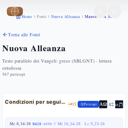
Vai al contenuto principale
Marco 8 34 38
Home
Fonti
Nuova Alleanza
Torna alle Fonti
Nuova Alleanza
Testo parallelo dei Vangeli: greco (SBLGNT) · lettura
ortodossa
567
pericopi
Condizioni per seguire Gesù
ת
AZ
ω
ΑΩ
🗝️
15
Pericopi
Mc 8,34-38
·
·
·
//
Mt 16,24-28
·
Lc 9,23-26
NA28
44
/
96