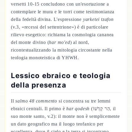
versetti 10-15 concludono con un'esortazione a
contemplare le mura e le torri come testimonianza
della fedeltà divina. L'espressione
yarketei tzafon
(v.3, «recessi del settentrione») è di particolare
rilievo esegetico: richiama la cosmologia cananea
del monte divino (
har mo'ed
) al nord,
ricontestualizzando la mitologia circostante nella
teologia monoteistica di YHWH.
Lessico ebraico e teologia
della presenza
Il
salmo 48 commento
si concentra su tre lemmi
ebraici centrali. Il primo è
har qodesh
(הַר קָדְשׁוֹ, il
suo monte santo, v.2): il monte non è semplicemente
un dato geografico ma il luogo teofanico per
eccellenza, dove il cielo e la terra si incontrano —