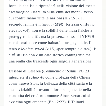
formula che Isaia riprenderà nella visione del monte
escatologico «stabilito sulla cima dei monti» verso
cui confluiranno tutte le nazioni (Is 2:2-3). Il
secondo lemma è
mishgav
(מִשְׂגָּב, fortezza o rifugio
elevato, v.4): non è la solidità delle mura fisiche a
proteggere la città, ma la presenza stessa di YHWH
che si costituisce come baluardo inespugnabile. Il
terzo è
le-olam va-ed
(v.15, «per sempre e oltre»): la
città di Dio non è un dato storico contingente ma
una realtà che trascende ogni singola generazione.
Eusebio di Cesarea (
Commento ai Salmi
, PG 23)
interpreta il
salmo 48
come profezia della Chiesa
come nuovo Sion: la bellezza della città santa e la
sua inviolabilità trovano il loro compimento nella
comunità dei credenti, «monte Sion» verso cui si
avvicina ogni credente (Eb 12:22). Il Talmud