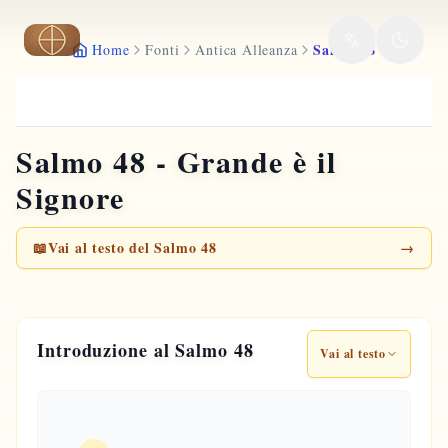
Vai al contenuto principale
Salmo 48
Home
Fonti
Antica Alleanza
Salmo 48 - Grande è il
Signore
📖
Vai al testo del Salmo 48
→
Introduzione al Salmo 48
Vai al testo