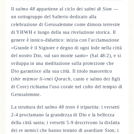
Il
salmo 48
appartiene al ciclo dei
salmi di Sion
—
un sottogruppo del Salterio dedicato alla
celebrazione di Gerusalemme come dimora terrestre
di YHWH e luogo della sua rivelazione storica. Il
genere è innico-didattico: inizia con l'acclamazione
«Grande è il Signore e degno di ogni lode nella città
del nostro Dio, sul suo monte santo» (Sal 48:2), e si
sviluppa in una meditazione sulla protezione che
Dio garantisce alla sua città. Il titolo masoretico
(
shir mizmor li-vnei Qorach
, canto e salmo dei figli
di Core) richiama l'uso corale nel culto del tempio di
Gerusalemme.
La struttura del
salmo 48 testo
è tripartita: i versetti
2-4 proclamano la grandezza di Dio e la bellezza
della città santa; i versetti 5-9 descrivono la disfatta
dei re nemici che hanno tentato di assediare Sion; i