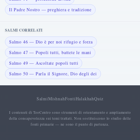
Il Padre Nostro — preghiera e tradizione
SALMI CORRELATI
Salmo 46 — Dio è per noi rifugio e forza
Salmo 47 — Popoli tutti, battete le mani
Salmo 49 — Ascoltate popoli tutti
Salmo 50 — Parla il Signore, Dio degli dei
Salmi
Mishnah
Fonti
Halakhah
Quiz
I contenuti di TeoCentro sono strumenti di orientamento e ampliamento
della consapevolezza sui temi trattati. Non sostituiscono lo studio delle
fonti primarie — ne sono il punto di partenza.