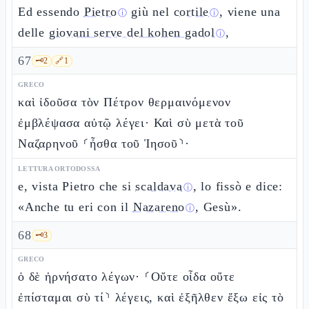
Ed essendo
Pietro
giù nel
cortile
, viene una
ⓘ
ⓘ
delle
giovani serve del kohen gadol
,
ⓘ
67
🗝️
2
🔗
1
GRECO
καὶ ἰδοῦσα τὸν Πέτρον θερμαινόμενον
ἐμβλέψασα αὐτῷ λέγει· Καὶ σὺ μετὰ τοῦ
Ναζαρηνοῦ ⸂ἦσθα τοῦ Ἰησοῦ⸃·
LETTURA ORTODOSSA
e, vista Pietro che si
scaldava
, lo fissò e dice:
ⓘ
«Anche tu eri con il
Nazareno
, Gesù».
ⓘ
68
🗝️
3
GRECO
ὁ δὲ ἠρνήσατο λέγων· ⸂Οὔτε οἶδα οὔτε
ἐπίσταμαι σὺ τί⸃ λέγεις, καὶ ἐξῆλθεν ἔξω εἰς τὸ