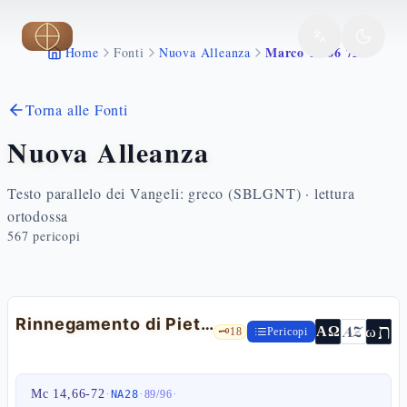
Vai al contenuto principale
Marco 14 66 72
Home
Fonti
Nuova Alleanza
Torna alle Fonti
Nuova Alleanza
Testo parallelo dei Vangeli: greco (SBLGNT) · lettura
ortodossa
567
pericopi
Rinnegamento di Pietro
ת
AZ
ω
ΑΩ
🗝️
18
Pericopi
Mc 14,66-72
·
·
·
NA28
89
/
96