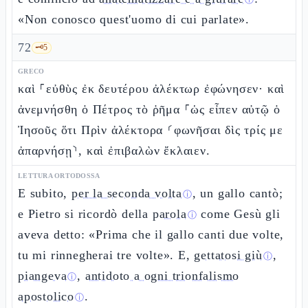
ⓘ
«Non conosco quest'uomo di cui parlate».
72
🗝️
5
GRECO
καὶ ⸀εὐθὺς ἐκ δευτέρου ἀλέκτωρ ἐφώνησεν· καὶ
ἀνεμνήσθη ὁ Πέτρος τὸ ῥῆμα ⸀ὡς εἶπεν αὐτῷ ὁ
Ἰησοῦς ὅτι Πρὶν ἀλέκτορα ⸂φωνῆσαι δὶς τρίς με
ἀπαρνήσῃ⸃, καὶ ἐπιβαλὼν ἔκλαιεν.
LETTURA ORTODOSSA
E subito,
per la seconda volta
, un gallo cantò;
ⓘ
e Pietro si ricordò della
parola
come Gesù gli
ⓘ
aveva detto: «Prima che il gallo canti due volte,
tu mi rinnegherai tre volte». E,
gettatosi giù
,
ⓘ
piangeva
,
antidoto a ogni trionfalismo
ⓘ
apostolico
.
ⓘ