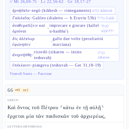
//
Mt 26,69-75
·
Lc 22,56-62
·
Gv 18,17-27
ἠρνήσατο
negò (kikhesh — rinnegamento)
=
כִּחֵשׁ kikhesh
Γαλιλαῖος
Galileo (dialetto — b.Eruvin 53b)
=
גָּלִילִי Galili
ἀναθεματίζειν καὶ
imprecare e giurare (kallel
לְקַלֵּל
=
וּלְהִשָּׁבַע
ὀμνύναι
u-hashba')
δὶς ἀλέκτωρ
gallo due volte (peculiarità
=
ἐφώνησεν
marciana)
ricordò (zikaron — inizio
זִכָּרוֹן
ἀνεμνήσθη
=
zikaron
teshuvah)
ἐπέκλαιεν
piangeva (teshuvah — Ger 31,18-19)
=
Venerdì Santo — Passione
66
🗝️
3
📜
1
GRECO
Καὶ ὄντος τοῦ Πέτρου ⸂κάτω ἐν τῇ αὐλῇ⸃
ἔρχεται μία τῶν παιδισκῶν τοῦ ἀρχιερέως,
LETTURA ORTODOSSA