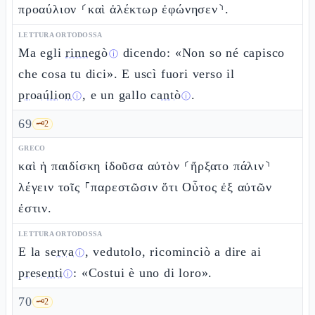
προαύλιον ⸂καὶ ἀλέκτωρ ἐφώνησεν⸃.
LETTURA ORTODOSSA
Ma egli
rinnegò
dicendo: «Non so né capisco
ⓘ
che cosa tu dici». E uscì fuori verso il
proaúlion
, e un gallo
cantò
.
ⓘ
ⓘ
69
🗝️
2
GRECO
καὶ ἡ παιδίσκη ἰδοῦσα αὐτὸν ⸂ἤρξατο πάλιν⸃
λέγειν τοῖς ⸀παρεστῶσιν ὅτι Οὗτος ἐξ αὐτῶν
ἐστιν.
LETTURA ORTODOSSA
E la
serva
, vedutolo, ricominciò a dire ai
ⓘ
presenti
: «Costui è uno di loro».
ⓘ
70
🗝️
2