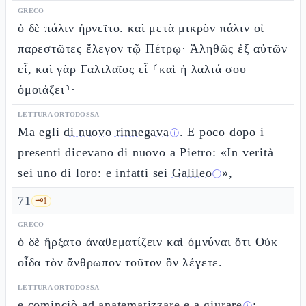
GRECO
ὁ δὲ πάλιν ἠρνεῖτο. καὶ μετὰ μικρὸν πάλιν οἱ
παρεστῶτες ἔλεγον τῷ Πέτρῳ· Ἀληθῶς ἐξ αὐτῶν
εἶ, καὶ γὰρ Γαλιλαῖος εἶ ⸂καὶ ἡ λαλιά σου
ὁμοιάζει⸃·
LETTURA ORTODOSSA
Ma egli
di nuovo rinnegava
. E poco dopo i
ⓘ
presenti dicevano di nuovo a Pietro: «In verità
sei uno di loro: e infatti sei
Galileo
»,
ⓘ
71
🗝️
1
GRECO
ὁ δὲ ἤρξατο ἀναθεματίζειν καὶ ὀμνύναι ὅτι Οὐκ
οἶδα τὸν ἄνθρωπον τοῦτον ὃν λέγετε.
LETTURA ORTODOSSA
e cominciò ad
anatematizzare e a giurare
: